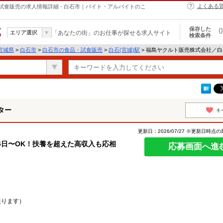
よくある
食販売の求人情報詳細 - 白石市｜バイト・アルバイトのこ
保存した
0
エリア選択
「あなたの街」のお仕事が探せる求人サイト
検索条件
宮城県
>
白石市
>
白石市の食品・試食販売
>
白石(宮城)駅
> 福島ヤクルト販売株式会社／
ター
キ
更新日：2026/07/27 ※更新日時点
4日〜OK！扶養を超えた高収入も応相
応募画面へ進
限ります）