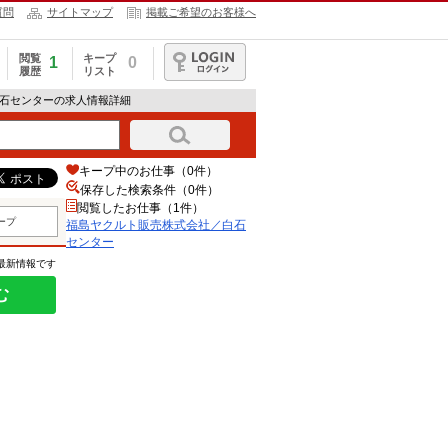
質問
サイトマップ
掲載ご希望のお客様へ
閲覧
キープ
1
0
履歴
リスト
ログイン
白石センターの求人情報詳細
キープ中のお仕事（0件）
保存した検索条件（
0
件）
閲覧したお仕事（1件）
ープ
福島ヤクルト販売株式会社／白石
センター
の最新情報です
む