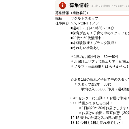
募集情報（業務委託）
職種
ヤクルトスタッフ
仕事内容
＼＼ POINT！／／
■週4日・1日4.5時間〜OK◎
■保育所あり！子育て中のスタッフも
■20代〜60代活躍中！
■未経験歓迎！ブランク歓迎！
■うれしい社割あり！
＊1日のお届け件数：30〜40件
＊お届けエリア：福島エリア、仙南
＊ノルマ・商品買取りはありません
…………………………………………
☆ある1日の流れ／子育て中のスタッ
＊スタッフ歴2年 30代
平均収入 80,000円/月（週4勤
…………………………………………
8:45 センターに出勤！！お届け準備
9:00 準備ができたら出発！
※1日約20〜30軒お届けします♪
※お届けの合間に適宜休憩（30
12:15 売上の計算と次の日の用意
13:15 今日も1日お疲れ様でした！