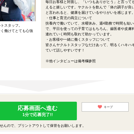
毎日お客様と対面し、「いつもありがとう」と言って
えると嬉しいです。ヤクルトを飲んで「体の調子が良
と言われると、健康を届けているやりがいを感じます
・仕事と育児の両立について
扶養内で働いていて、水曜休み、週4勤務で時間も短い
ルトスタッフ。
で、平日を使っての子育てはもちろん、歯医者や皮膚
なく働けてとても心強
連れていく時間も取れて助かっています。
・お客様や一緒に働くスタッフについて
皆さんヤクルトスタッフなだけあって、明るくハキハ
ていて話しやすいです！
※他インタビューは備考欄参照
応募画面へ進む
キープ
1分で応募完了!!
せんので、プリントアウトして保管をお願いします。