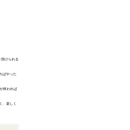
を預けられる
ればやった
が終われば
く、楽しく