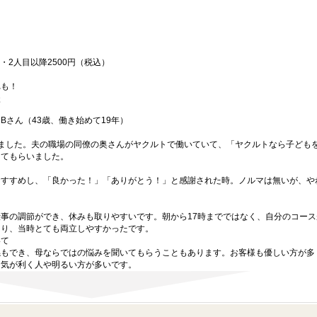
・2人目以降2500円（税込）
れも！
談
Bさん（43歳、働き始めて19年）
ました。夫の職場の同僚の奥さんがヤクルトで働いていて、「ヤクルトなら子ども
してもらいました。
おすすめし、「良かった！」「ありがとう！」と感謝された時。ノルマは無いが、や
事の調節ができ、休みも取りやすいです。朝から17時までではなく、自分のコース
あり、当時とても両立しやすかったです。
いて
係もでき、母ならではの悩みを聞いてもらうこともあります。お客様も優しい方が多
も気が利く人や明るい方が多いです。