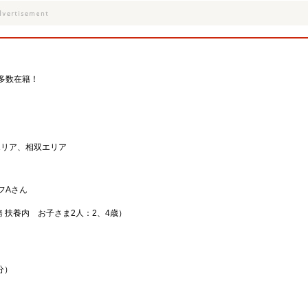
多数在籍！
エリア、相双エリア
！
…
フAさん
務 扶養内 お子さま2人：2、4歳）
…
！
分）