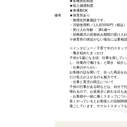
★各種表彰制度
★収入補償制度
★車通勤OK
備考
★保育所あり
・無償化対象施設です。
・月額使用料／1人目5000円（税込）
・受け入れ年齢 ： 満1歳〜
・幼稚園児の長期休み期間の受け入
※保育所の併設がない場合には要相
☆インタビュー／子育て中のスタッフ
・働き始めたきっかけ
子供が1歳になる頃、仕事を探してい
し、扶養内で働ける」と聞き、紹介
・仕事のやりがい
お客様の話を聞いて、合った商品を
だけ収入が上がるのも魅力です。
・仕事と育児の両立について
子供の行事がある時などは、自分で仕
帰れるので、お昼過ぎに終わる日も
・お客様や一緒に働くスタッフにつ
長くやっているとお客様との信頼関
過ごしています。ヤクルトスタッフ