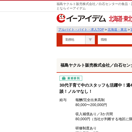
福島ヤクルト販売株式会社／白石センターの食品・試
とならイーアイデム
北海道・東北
アルバイト・バイト・求人TOP
>
北海道・東北
>
勤務地
職種
福島ヤクルト販売株式会社／白石セン
業務委託
30代子育て中のスタッフも活躍中！週
談！ノルマなし！
給与
報酬/完全出来高制
80,000〜200,000円
収入補償あり／3か月間
80,000円（当社が判断する地区に
研修制度あり