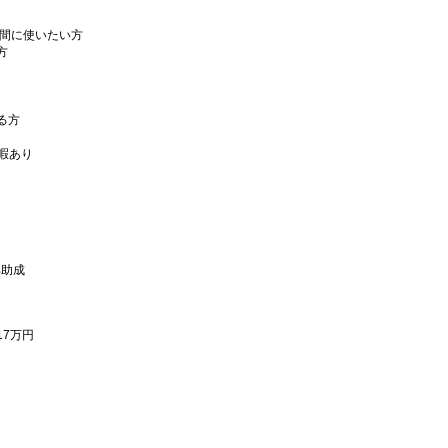
時間に使いたい方
方
る方
暇あり
部助成
17万円