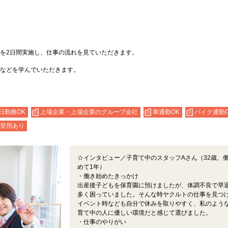
を2日間実施し、仕事の流れを見ていただきます。
などを学んでいただきます。
日勤務OK
上場企業・上場企業のグループ会社
車通勤OK
バイク通勤O
登用あり
☆インタビュー／子育て中のスタッフAさん（32歳、
めて1年）
・働き始めたきっかけ
出産後子どもを保育園に預けましたが、体調不良で早
多く困っていました。そんな時ヤクルトの仕事を見つ
イベント時なども自分で休みを取りやすく、私のよう
育て中の人に優しい環境だと感じて選びました。
・仕事のやりがい