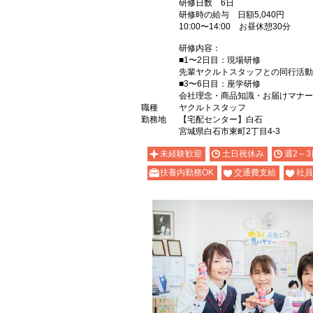
研修日数 6日
研修時の給与 日額5,040円
10:00〜14:00 お昼休憩30分
研修内容：
■1〜2日目：現場研修
先輩ヤクルトスタッフとの同行活動
■3〜6日目：座学研修
会社理念・商品知識・お届けマナー
職種
ヤクルトスタッフ
勤務地
【宅配センター】白石
宮城県白石市東町2丁目4-3
未経験歓迎
土日祝休み
週2～3
扶養内勤務OK
交通費支給
社員