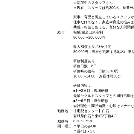
☆活躍中のスタッフさん
＝現在、スタッフは約300名。扶養外
家事・育児と両立しているスタッフ
仕事だけでなく、家庭や育児の悩み
共感・相談しあえる、良好な人間関
給与
報酬/完全出来高制
80,000〜200,000円
収入補償あり／3か月間
80,000円（当社が判断する地区に限
研修制度あり
研修日数 6日
研修時の給与 日額5,040円
10:00〜14:00 お昼休憩30分
研修内容：
■1〜2日目：現場研修
先輩ヤクルトスタッフとの同行活動を
■3〜6日目：座学研修
会社理念・商品知識・お届けマナー
勤務地
【宅配センター】白石
宮城県白石市東町2丁目4-3
勤務時
8:30〜15:30
間・曜日
＊平日のみOK
＊週4日〜OK