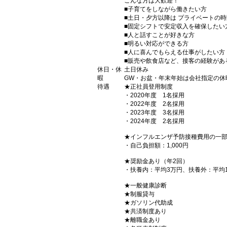
こんな方は大歓迎！
■子育てをしながら働きたい方
■土日・夕方以降は プライベートの
■固定シフトで安定収入を確保したい
■人と話すことが好きな方
■明るい対応ができる方
■人に喜んでもらえる仕事がしたい方
■販売や飲食店など、接客の経験があ
休日・休
土日休み
暇
GW・お盆・年末年始は会社指定の休
待遇
★正社員登用制度
・2020年度 1名採用
・2022年度 2名採用
・2023年度 3名採用
・2024年度 2名採用
★インフルエンザ予防接種費用の一
・自己負担額：1,000円
★奨励金あり（年2回）
・扶養内：平均3万円、扶養外：平均
★一般健康診断
★制服貸与
★ガソリン代助成
★共済制度あり
★離職金あり