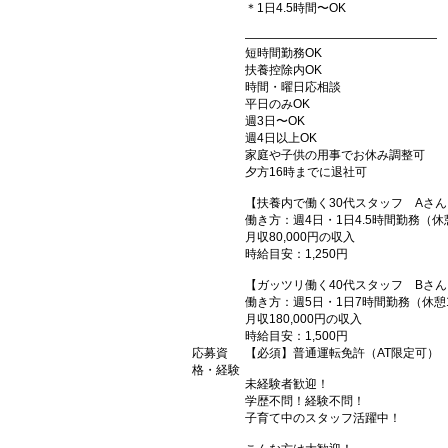
＊1日4.5時間〜OK
――――――――――――――――
短時間勤務OK
扶養控除内OK
時間・曜日応相談
平日のみOK
週3日〜OK
週4日以上OK
家庭や子供の用事でお休み調整可
夕方16時までに退社可
【扶養内で働く30代スタッフ Aさん
働き方：週4日・1日4.5時間勤務（休
月収80,000円の収入
時給目安：1,250円
【ガッツリ働く40代スタッフ Bさん
働き方：週5日・1日7時間勤務（休憩
月収180,000円の収入
時給目安：1,500円
応募資
【必須】普通運転免許（AT限定可）
格・経験
未経験者歓迎！
学歴不問！経験不問！
子育て中のスタッフ活躍中！