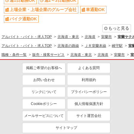
週1日勤務OK
週2～3日勤務OK
上場企業・上場企業のグループ会社
車通勤OK
バイク通勤OK
もっと見る
アルバイト・バイト・求人TOP
北海道・東北
北海道
室蘭市
室蘭ヤク
アルバイト・バイト・求人TOP
北海道の路線
ＪＲ室蘭本線
崎守駅
室
職種・条件一覧
販売・接客サービス
北海道・東北
北海道
室蘭市
室
掲載ご希望のお客様へ
よくある質問
お問い合わせ
利用規約
リンクについて
プライバシーポリシー
Cookieポリシー
個人情報保護方針
メールサービスについて
サイト運営会社
サイトマップ