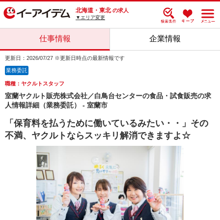
北海道・東北
の求人
▼エリア変更
仕事情報
企業情報
更新日：2026/07/27 ※更新日時点の最新情報です
業務委託
職種：ヤクルトスタッフ
室蘭ヤクルト販売株式会社／白鳥台センターの食品・試食販売の求
人情報詳細（業務委託） - 室蘭市
「保育料を払うために働いているみたい・・」その
不満、ヤクルトならスッキリ解消できますよ☆