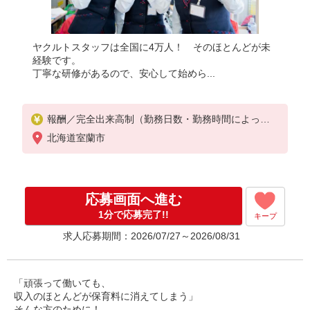
ヤクルトスタッフは全国に4万人！ そのほとんどが未
経験です。
丁寧な研修があるので、安心して始めら...
報酬／完全出来高制（勤務日数・勤務時間によって
変動します）
北海道室蘭市
☆少日数から気軽に始められます！
◎扶養の範囲を超えた高収入も応相談
応募画面へ進む
平均月収8万円
1分で応募完了!!
キープ
※研修期間中は日当支払あり（4日間：3,840円/日）
求人応募期間：2026/07/27～2026/08/31
働ける時間や環境に合わせて最大限に考慮します。
初めての方・少しでも不安のある方、お気軽にお問
い合わせください！
「頑張って働いても、
収入のほとんどが保育料に消えてしまう」
そんな方のために！