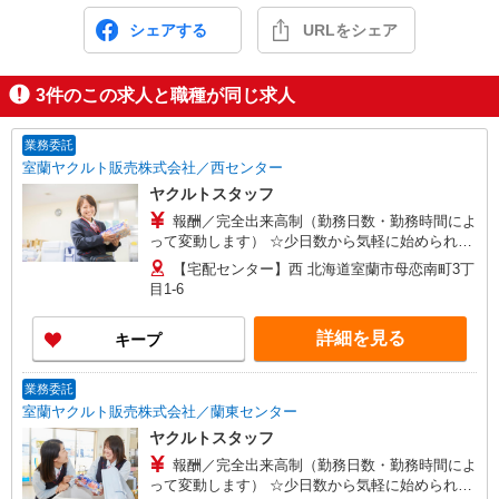
シェアする
URLをシェア
3
件のこの求人と職種が同じ求人
業務委託
室蘭ヤクルト販売株式会社／西センター
ヤクルトスタッフ
報酬／完全出来高制（勤務日数・勤務時間によ
って変動します） ☆少日数から気軽に始められま
す！ ◎扶養の範囲を超えた高収入も応相談 平均月
【宅配センター】西 北海道室蘭市母恋南町3丁
収8万円 ※研修期間中は日当支払あり（4日間：
目1-6
3,840円/日） 働ける時間や環境に合わせて最大限
に考慮します。 初めての方・少しでも不安のある
詳細を見る
キープ
方、お気軽にお問い合わせください！
業務委託
室蘭ヤクルト販売株式会社／蘭東センター
ヤクルトスタッフ
報酬／完全出来高制（勤務日数・勤務時間によ
って変動します） ☆少日数から気軽に始められま