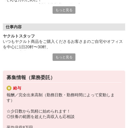
ヤクルトでは≪保育料助成制度≫を取り入れ、
もっと見る
一般の保育園に子どもを預けている方をバックアップ◎
頑張って働いた収入の中から、
少しでも家計の足しに、ママのお小遣いに♪ を応援します！
仕事内容
◆家庭と両立可能な短時間勤務
ヤクルトスタッフ
◆急なお休みにもスタッフ同士で快くフォロー
いつもヤクルト商品をご購入くださるお客さまのご自宅やオフィス
を中心に1日20軒〜30軒、
など、働くママの多いヤクルトならではの
ヤクルト商品をお届けするお仕事です。
充実した環境を整え、
もっと見る
商品を通じてお客さまとふれあう楽しさ、健康的な生活にお役立ち
仕事×育児のお悩みをスッキリ解決に導きます☆
できる喜び。
ヤクルトスタッフのお仕事は、たくさんのヤリガイにあふれていま
す！
募集情報（業務委託）
〜ヤクルトスタッフの1日〜
給与
2児の母として仕事と家庭の両立をしているHさん。
報酬／完全出来高制（勤務日数・勤務時間によって変動しま
実際のワークスタイルを、一例としてご紹介いたします！
す）
※時間は地域によって異なります。
8:20 宅配センターに到着、お届けの準備
☆少日数から気軽に始められます！
8:30 朝礼が終わったら出発
◎扶養の範囲を超えた高収入も応相談
13:00 お届け終了、翌日準備、集計作業
14:00お仕事終了
平均月収8万円