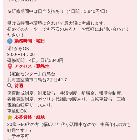
☆ココがPoint☆
※研修期間中は日当支払あり（4日間：3,840円/日）
・保育料補助制度があります！
・家事・夕食の支度なども余裕をもってできます！
働ける時間や環境に合わせて最大限に考慮します。
初めての方・少しでも不安のある方、お気軽にお問い合わせく
ださい！
勤務時間・曜日
週1からOK
9:00〜14：00
研修期間：4日／日給3840円
アクセス・勤務地
【宅配センター】白鳥台
北海道室蘭市白鳥台2丁目42-7
待遇
保育助成制度、制服貸与、共済制度、離職金、報奨金制度、
各種表彰制度、ガソリン代補助制度あり、自転車貸与、三輪・
電動自転車リースあり、
車通勤OK
応募資格・経験
20歳〜50代の方（幅広い年代が活躍中なので、中高年代の方も
歓迎です！）
、学生不可