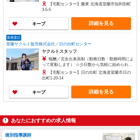
す！ ◎扶養の範囲を超えた高収入も応相談 平均月
【宅配センター】蘭東 北海道室蘭市知利別町
収8万円 ※研修期間中は日当支払あり（4日間：
3-5-5
3,840円/日） 働ける時間や環境に合わせて最大限
に考慮します。 初めての方・少しでも不安のある
詳細を見る
キープ
方、お気軽にお問い合わせください！
業務委託
室蘭ヤクルト販売株式会社／日の出町センター
ヤクルトスタッフ
報酬／完全出来高制（勤務日数・勤務時間によ
って変動します） ☆少日数から気軽に始められま
す！ ◎扶養の範囲を超えた高収入も応相談 平均月
【宅配センター】日の出町 北海道室蘭市日の
収8万円 ※研修期間中は日当支払あり（4日間：
出町1-20-14
3,840円/日） 働ける時間や環境に合わせて最大限
に考慮します。 初めての方・少しでも不安のある
詳細を見る
キープ
方、お気軽にお問い合わせください！
あなたにおすすめの求人情報
個別指導講師