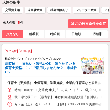
人気の条件
交通費支給
未経験歓迎
社会保険あり
フリーター歓迎
ミド
求人件数 :
5
件
この検索条件を保存
指定なし
新着順
時給順
日給順
月給順
阿仁合駅
派遣社員
株式会社ブレイブ（マイナビグループ）/MD04
高時給！ 日払い・週払いOK 眠らせている
保育士資格、ここで活用しませんか？ 未経験
OK
■
N
保育士（要資格） ◆保育園、学童施設、企業内保育室など多数あり
フ
シ
時給1,100円〜＋交通費 ◆支払い方法 ＊日払い・週払い可 ◆交
秋田県北秋田市 【最寄駅】 ◆秋田内陸縦貫鉄道「合川駅」 ◆秋
月〜金（土） 週3日〜OK！ 【日勤】7:30〜21:00 ※実働8時間