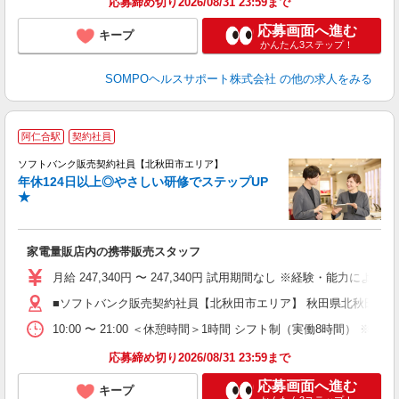
応募締め切り2026/08/31 23:59まで
応募画面へ進む
キープ
かんたん3ステップ！
SOMPOヘルスサポート株式会社
の他の求人をみる
阿仁合駅
契約社員
ソフトバンク販売契約社員【北秋田市エリア】
年休124日以上◎やさしい研修でステップUP
で
★
ボ
ン
家電量販店内の携帯販売スタッフ
月給 247,340円 〜 247,340円 試用期間なし ※経験・能力による 
■ソフトバンク販売契約社員【北秋田市エリア】 秋田県北秋田市
10:00 〜 21:00 ＜休憩時間＞1時間 シフト制（実働8時間） 
応募締め切り2026/08/31 23:59まで
応募画面へ進む
キープ