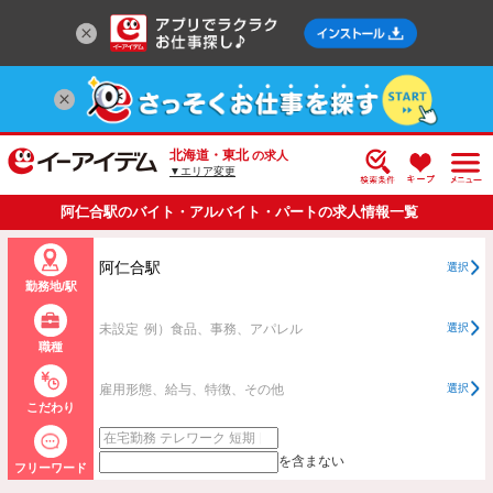
北海道・東北
の求人
▼エリア変更
阿仁合駅のバイト・アルバイト・パートの求人情報一覧
阿仁合駅
選択
勤務地/駅
未設定
例）食品、事務、アパレル
選択
職種
雇用形態、給与、特徴、その他
選択
こだわり
を含まない
フリーワード