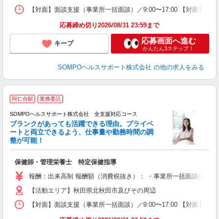
【対面】面談支援（事業所一括面談）／9:00〜17:00 【対面】面
応募締め切り2026/08/31 23:59まで
応募画面へ進む
キープ
かんたん3ステップ！
SOMPOヘルスサポート株式会社
の他の求人をみる
阿仁合駅
業務委託
SOMPOヘルスサポート株式会社 全支援対応コース
ブランクがあっても活躍できる理由。プライベ
ートと両立できるよう、仕事量や勤務時間の調
整が可能！
支
保健師・管理栄養士 特定保健指導
報酬：出来高制 報酬額（消費税抜き）： ・事業所一括面談(対面) 1日：
【活動エリア】秋田県北秋田市及びその周辺
【対面】面談支援（事業所一括面談）／9:00〜17:00 【対面】面