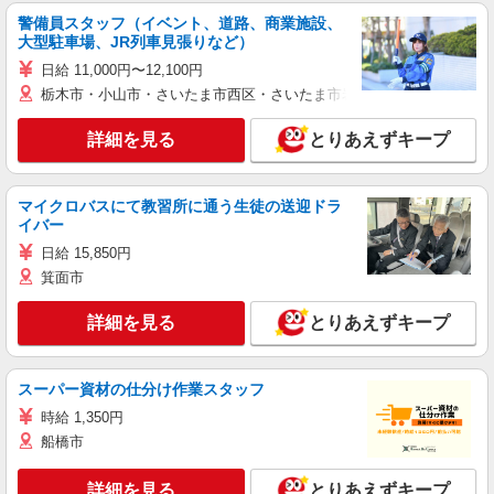
警備員スタッフ（イベント、道路、商業施設、
大型駐車場、JR列車見張りなど）
日給 11,000円〜12,100円
栃木市・小山市・さいたま市西区・さいたま市岩槻区・久喜市・蓮田
詳細を見る
とりあえずキープ
マイクロバスにて教習所に通う生徒の送迎ドラ
イバー
日給 15,850円
箕面市
詳細を見る
とりあえずキープ
スーパー資材の仕分け作業スタッフ
時給 1,350円
船橋市
詳細を見る
とりあえずキープ