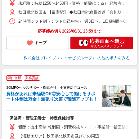
ー
未経験：時給1250〜1450円（資格・経験による） 経験者：時給1
代
秋田県北秋田市 【最寄駅】 ◆秋田内陸縦貫鉄道「合川駅」 ◆秋
O
24時間シフト制（シフト自己申告） 週3日〜、1日6時間〜OK 【勤務
応募締め切り2026/08/31 23:59まで
応募画面へ進む
キープ
かんたん3ステップ！
株式会社ブレイブ（マイナビグループ）
の他の求人をみる
阿仁合駅
業務委託
SOMPOヘルスサポート株式会社 全支援対応コース
資格があれば未経験OK◎安心して働けるサポ
ート体制は万全！頑張り次第で報酬アップも！
支
保健師・管理栄養士 特定保健指導
報酬：出来高制 報酬額（消費税抜き）： ・事業所一括面談(対面) 1日：
【活動エリア】秋田県北秋田市及びその周辺