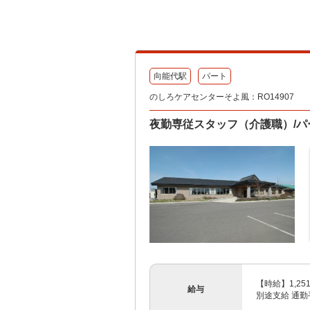
向能代駅
パート
のしろケアセンターそよ風：RO14907
夜勤専従スタッフ（介護職）/
【時給】1,25
給与
別途支給 通勤手