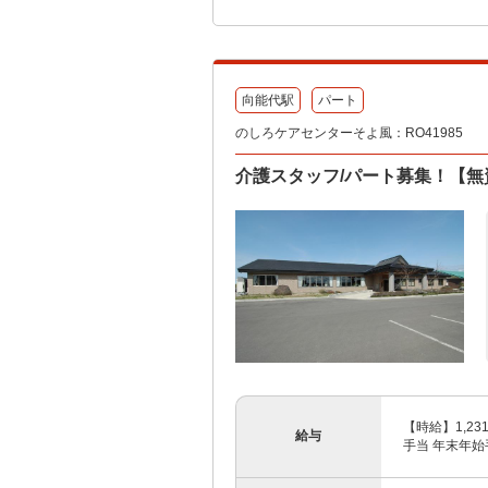
向能代駅
パート
のしろケアセンターそよ風：RO41985
介護スタッフ/パート募集！【
【時給】1,23
給与
手当 年末年始手