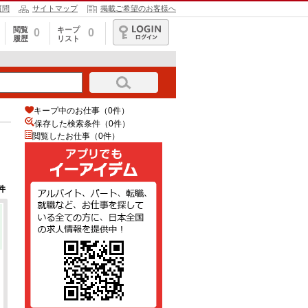
質問
サイトマップ
掲載ご希望のお客様へ
閲覧
キープ
0
0
履歴
リスト
ログイン
キープ中のお仕事（0件）
保存した検索条件（
0
件）
閲覧したお仕事（0件）
件