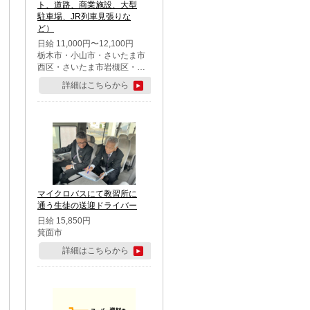
ト、道路、商業施設、大型
駐車場、JR列車見張りな
ど）
日給 11,000円〜12,100円
栃木市・小山市・さいたま市
西区・さいたま市岩槻区・久
喜市・蓮田市
詳細はこちらから
マイクロバスにて教習所に
通う生徒の送迎ドライバー
日給 15,850円
箕面市
詳細はこちらから