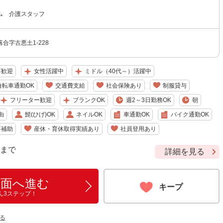
ム 介護スタッフ
合字古悪土1-228
卒歓迎
女性活躍中
ミドル（40代～）活躍中
自転車通勤OK
交通費支給
社会保険あり
制服貸与
フリーター歓迎
ブランクOK
週2～3日勤務OK
朝
由
髭(ひげ)OK
ネイルOK
車通勤OK
バイク通勤OK
事補助
産休・育休取得実績あり
社員登用あり
9 まで
詳細を見る
画面へ進む
キープ
ん3ステップ！
る