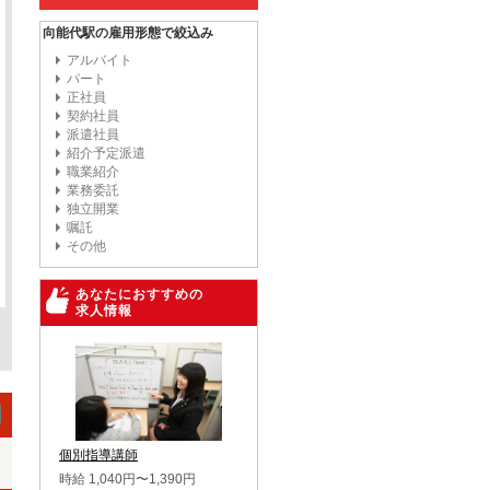
向能代駅の雇用形態で絞込み
アルバイト
パート
正社員
契約社員
派遣社員
紹介予定派遣
職業紹介
業務委託
独立開業
嘱託
その他
あなたにおすすめの
求人情報
個別指導講師
時給 1,040円〜1,390円