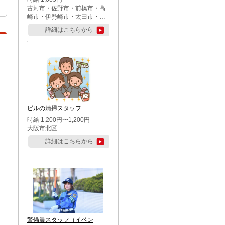
古河市・佐野市・前橋市・高
崎市・伊勢崎市・太田市・館
林市・藤岡市・大泉町・さい
詳細はこちらから
たま市北区・川越市・熊谷
市・行田市・秩父市・所沢
市・飯能市・東松山市・坂戸
市・鶴ケ島市・千葉市中央
区・市川市・松戸市・習志野
市・柏市・流山市・八千代
市・足立区・江戸川区・八王
子市・町田市
ビルの清掃スタッフ
時給 1,200円〜1,200円
大阪市北区
詳細はこちらから
警備員スタッフ（イベン