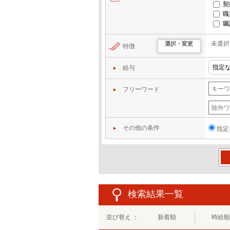
契
職
嘱
未選択
選択・変更
特徴
給与
フリーワード
その他の条件
指定
この
検索結果一覧
並び替え ：
新着順
時給順