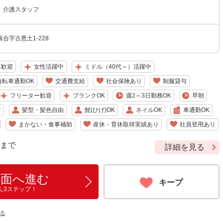
 介護スタッフ
合字古悪土1-228
卒歓迎
女性活躍中
ミドル（40代～）活躍中
自転車通勤OK
交通費支給
社会保険あり
制服貸与
フリーター歓迎
ブランクOK
週2～3日勤務OK
早朝
方
髪型・髪色自由
髭(ひげ)OK
ネイルOK
車通勤OK
まかない・食事補助
産休・育休取得実績あり
社員登用あり
9 まで
詳細を見る
画面へ進む
キープ
ん3ステップ！
る