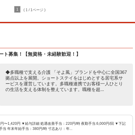
1
( 1 / 1ページ )
パート募集！【無資格・未経験歓迎！】
◆多職種で支える介護 「そよ風」ブランドを中心に全国367
拠点以上を展開。ショートステイをはじめとする居宅系サ
ービスを運営しています。多職種連携でお客様一人ひとり
の生活を支える体制を整えています。職種を超...
1円〜1,420円 ▼給与詳細 処遇改善手当：220円/時 夜勤手当:6,000円/回 ▼下記
当 年末年始手当：380円/時 寸志あり：年...