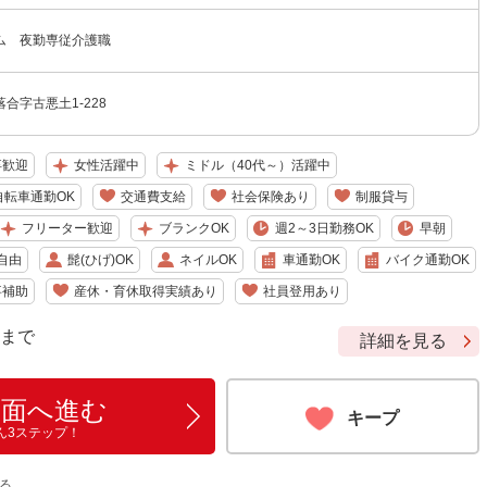
ム 夜勤専従介護職
合字古悪土1-228
卒歓迎
女性活躍中
ミドル（40代～）活躍中
自転車通勤OK
交通費支給
社会保険あり
制服貸与
フリーター歓迎
ブランクOK
週2～3日勤務OK
早朝
自由
髭(ひげ)OK
ネイルOK
車通勤OK
バイク通勤OK
事補助
産休・育休取得実績あり
社員登用あり
9 まで
詳細を見る
画面へ進む
キープ
ん3ステップ！
る