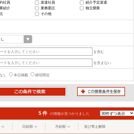
約社員
派遣社員
紹介予定派遣
業紹介
業務委託
独立開業
託
その他
を含む
を含まない
なし
本日掲載
締切間近
この検索条件を保存
条件で検索
5 件
の情報が見つかりました
日給順
月給順
並び替え解除