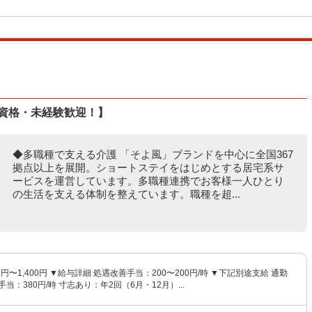
無資格・未経験歓迎！】
◆多職種で支える介護 「そよ風」ブランドを中心に全国367
拠点以上を展開。ショートステイをはじめとする居宅系サ
ービスを運営しています。多職種連携でお客様一人ひとり
の生活を支える体制を整えています。職種を超...
1円〜1,400円 ▼給与詳細 処遇改善手当：200〜200円/時 ▼下記別途支給 通勤
当：380円/時 寸志あり：年2回（6月・12月）...