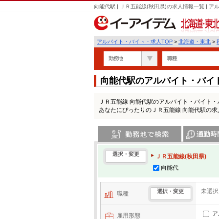
向能代駅 | ＪＲ五能線(秋田県)の求人情報一覧 |
北海道・東北
アルバイト・バイト・求人TOP
>
北海道・東北
>
勤務地
職種
向能代駅のアルバイト・バイ
ＪＲ五能線 向能代駅のアルバイト・バイト
あなたにぴったりのＪＲ五能線 向能代駅の
勤務地で検索
通勤時間・区
選択・変更
ＪＲ五能線(秋田県)
向能代
未選択
選択・変更
職種
ア
雇用形態