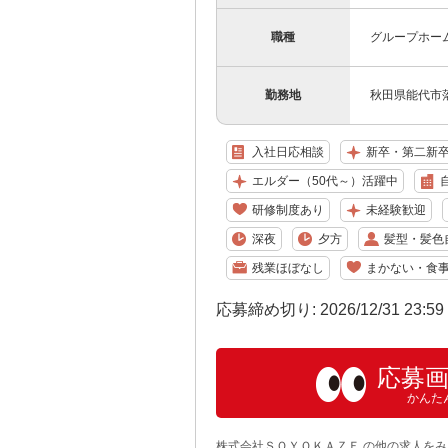
職種
グループホー
勤務地
秋田県能代市落
入社日応相談
新卒・第二新
エルダー（50代～）活躍中
研修制度あり
未経験歓迎
深夜
夕方
髪型・髪色
残業ほぼなし
まかない・食
応募締め切り: 2026/12/31 23:5
応募
かんた
株式会社ＳＯＹＯＫＡＺＥ の他の求人をみ