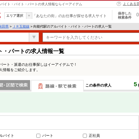
よくある
 アルバイト・バイト・パートの求人情報ならイーアイデム
保存した
0
エリア選択
「あなたの街」のお仕事が探せる求人サイト
検索条件
秋田県
>
ＪＲ五能線
> 向能代駅のアルバイト・バイト・パートの求人一覧
ト・パートの求人情報一覧
・パート・派遣のお仕事探しはイーアイデムで！
求人情報をご紹介します。
5
この条件の求人
間で検索
路線・駅・駅で検索
ルバイト
パート
正社員