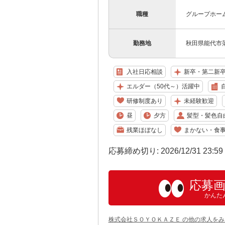
職種
グループホー
勤務地
秋田県能代市落
入社日応相談
新卒・第二新
エルダー（50代～）活躍中
研修制度あり
未経験歓迎
昼
夕方
髪型・髪色自
残業ほぼなし
まかない・食
応募締め切り: 2026/12/31 23:5
応募
かんた
株式会社ＳＯＹＯＫＡＺＥ の他の求人をみ