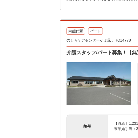
向能代駅
パート
のしろケアセンターそよ風：RO14778
介護スタッフ/パート募集！【
【時給】1,23
給与
末年始手当：38