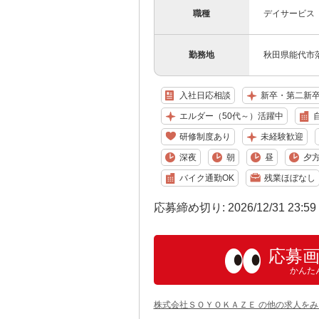
職種
デイサービス
勤務地
秋田県能代市落
入社日応相談
新卒・第二新
エルダー（50代～）活躍中
研修制度あり
未経験歓迎
深夜
朝
昼
夕
バイク通勤OK
残業ほぼなし
応募締め切り: 2026/12/31 23:5
応募
かんた
株式会社ＳＯＹＯＫＡＺＥ の他の求人をみ