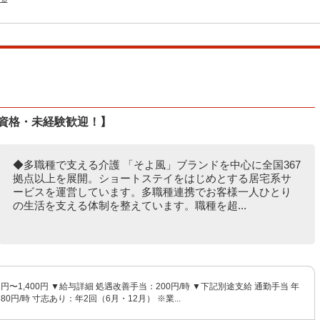
無資格・未経験歓迎！】
◆多職種で支える介護 「そよ風」ブランドを中心に全国367
拠点以上を展開。ショートステイをはじめとする居宅系サ
ービスを運営しています。多職種連携でお客様一人ひとり
の生活を支える体制を整えています。職種を超...
1円〜1,400円 ▼給与詳細 処遇改善手当：200円/時 ▼下記別途支給 通勤手当 年
0円/時 寸志あり：年2回（6月・12月） ※業...