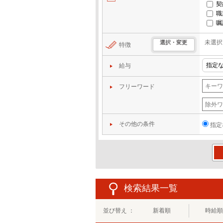
契
職
嘱
未選択
選択・変更
特徴
給与
フリーワード
その他の条件
指定
この
検索結果一覧
並び替え ：
新着順
時給順