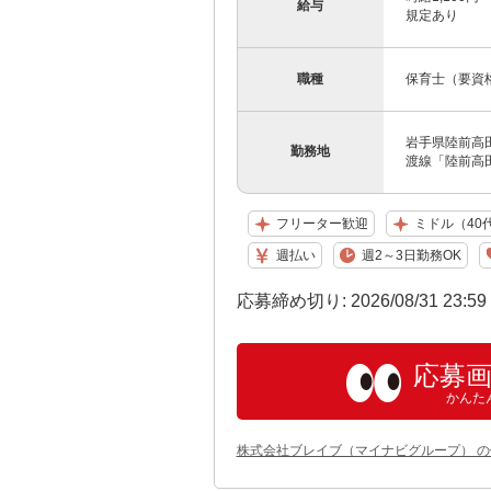
給与
規定あり
職種
保育士（要資
岩手県陸前高田
勤務地
渡線「陸前高
フリーター歓迎
ミドル（40
週払い
週2～3日勤務OK
応募締め切り: 2026/08/31 23:5
応募
かんた
株式会社ブレイブ（マイナビグループ） 