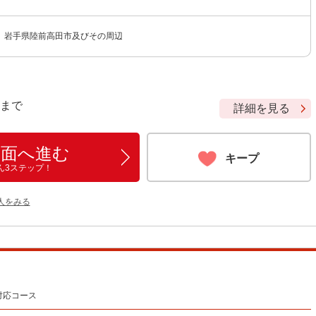
】岩手県陸前高田市及びその周辺
9 まで
詳細を見る
画面へ進む
キープ
ん3ステップ！
人をみる
対応コース