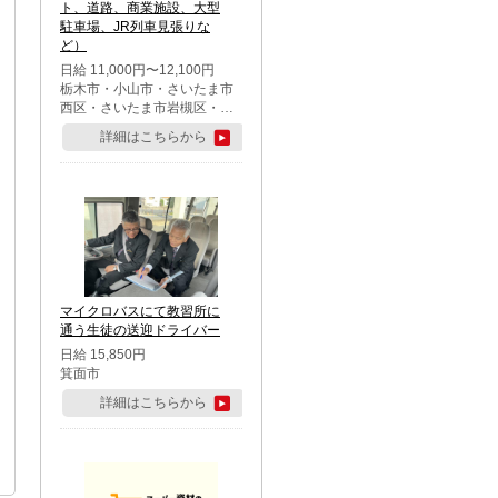
ト、道路、商業施設、大型
駐車場、JR列車見張りな
ど）
日給 11,000円〜12,100円
栃木市・小山市・さいたま市
西区・さいたま市岩槻区・久
喜市・蓮田市
詳細はこちらから
マイクロバスにて教習所に
通う生徒の送迎ドライバー
日給 15,850円
箕面市
詳細はこちらから