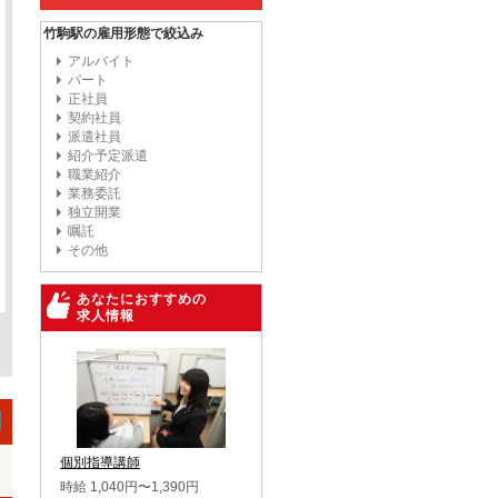
竹駒駅の雇用形態で絞込み
アルバイト
パート
正社員
契約社員
派遣社員
紹介予定派遣
職業紹介
業務委託
独立開業
嘱託
その他
あなたにおすすめの
求人情報
個別指導講師
時給 1,040円〜1,390円