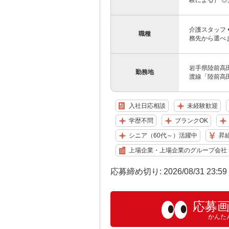
験による） ◎月
介護スタッフ
職種
務先から選べ
岩手県陸前高田
勤務地
渡線「陸前高
入社日応相談
未経験歓迎
学歴不問
ブランクOK
シニア（60代～）活躍中
昇
上場企業・上場企業のグループ会社
応募締め切り: 2026/08/31 23:5
応募
かんた