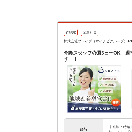
竹駒駅
派遣社員
株式会社ブレイブ（マイナビグループ）/MD
介護スタッフ◎週3日〜OK！週
す。！
未経験：時給1
給与