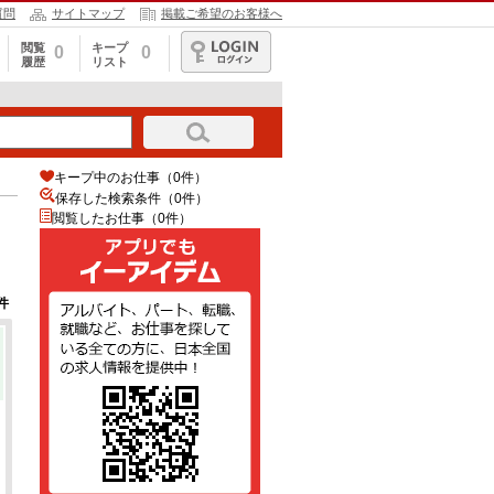
質問
サイトマップ
掲載ご希望のお客様へ
閲覧
キープ
0
0
履歴
リスト
ログイン
キープ中のお仕事（0件）
保存した検索条件（
0
件）
閲覧したお仕事（0件）
件