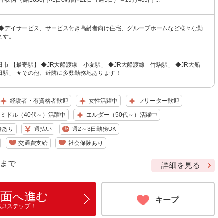
収例 時給1650円×1日8時間×22日（週5日）＝29万400円 ...
 ◆デイサービス、サービス付き高齢者向け住宅、グループホームなど様々な勤
ます。
市 【最寄駅】 ◆JR大船渡線「小友駅」 ◆JR大船渡線「竹駒駅」 ◆JR大船
田駅」 ★その他、近隣に多数勤務地あります！
経験者・有資格者歓迎
女性活躍中
フリーター歓迎
ミドル（40代～）活躍中
エルダー（50代～）活躍中
給あり
週払い
週2～3日勤務OK
交通費支給
社会保険あり
9 まで
詳細を見る
画面へ進む
キープ
ん3ステップ！