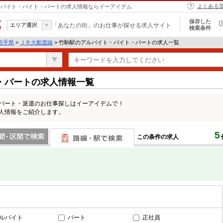
よくある
 アルバイト・バイト・パートの求人情報ならイーアイデム
保存した
0
エリア選択
「あなたの街」のお仕事が探せる求人サイト
検索条件
岩手県
>
ＪＲ大船渡線
> 竹駒駅のアルバイト・バイト・パートの求人一覧
・パートの求人情報一覧
・パート・派遣のお仕事探しはイーアイデムで！
求人情報をご紹介します。
5
この条件の求人
間で検索
路線・駅・駅で検索
ルバイト
パート
正社員