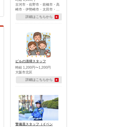
古河市・佐野市・前橋市・高
崎市・伊勢崎市・太田市・館
林市・藤岡市・大泉町・さい
詳細はこちらから
たま市北区・川越市・熊谷
市・行田市・秩父市・所沢
市・飯能市・東松山市・坂戸
市・鶴ケ島市・千葉市中央
区・市川市・松戸市・習志野
市・柏市・流山市・八千代
市・足立区・江戸川区・八王
子市・町田市
ビルの清掃スタッフ
時給 1,200円〜1,200円
大阪市北区
詳細はこちらから
警備員スタッフ（イベン