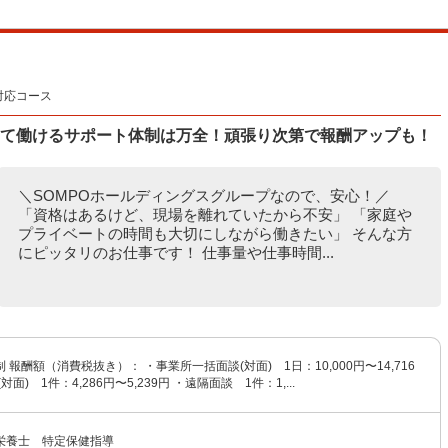
対応コース
して働けるサポート体制は万全！頑張り次第で報酬アップも！
＼SOMPOホールディングスグループなので、安心！／
「資格はあるけど、現場を離れていたから不安」 「家庭や
プライベートの時間も大切にしながら働きたい」 そんな方
にピッタリのお仕事です！ 仕事量や仕事時間...
 報酬額（消費税抜き）： ・事業所一括面談(対面) 1日：10,000円〜14,716
面) 1件：4,286円〜5,239円 ・遠隔面談 1件：1,...
栄養士 特定保健指導