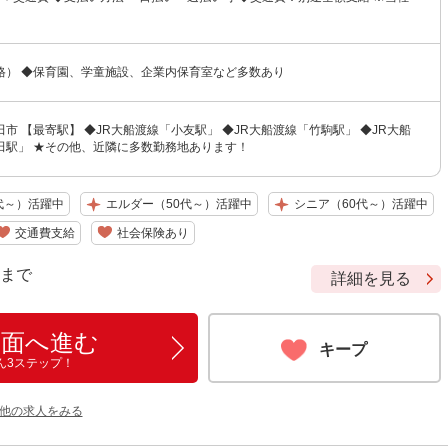
格） ◆保育園、学童施設、企業内保育室など多数あり
市 【最寄駅】 ◆JR大船渡線「小友駅」 ◆JR大船渡線「竹駒駅」 ◆JR大船
田駅」 ★その他、近隣に多数勤務地あります！
代～）活躍中
エルダー（50代～）活躍中
シニア（60代～）活躍中
交通費支給
社会保険あり
9 まで
詳細を見る
画面へ進む
キープ
ん3ステップ！
の他の求人をみる