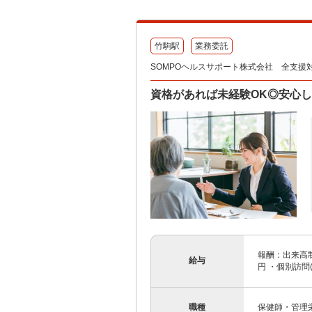
竹駒駅
業務委託
SOMPOヘルスサポート株式会社 全支援
資格があれば未経験OK◎安心
報酬：出来高制
給与
円 ・個別訪問(対
職種
保健師・管理