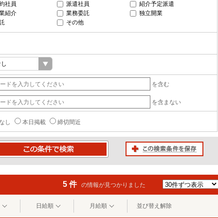
約社員
派遣社員
紹介予定派遣
業紹介
業務委託
独立開業
託
その他
を含む
を含まない
なし
本日掲載
締切間近
この検索条件を保存
条件で検索
5 件
の情報が見つかりました
日給順
月給順
並び替え解除