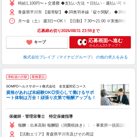
シ
時給1,100円〜＋交通費 ◆支払い方法 ＊日払い・週払い可 ◆交
青森県平川市 【最寄駅】 ◆JR奥羽本線「碇ケ関駅」 ◆JR奥羽
月〜金（土） 週3日〜OK！ 【日勤】7:30〜21:00 ※実働8時間
応募締め切り2026/08/31 23:59まで
応募画面へ進む
キープ
かんたん3ステップ！
株式会社ブレイブ（マイナビグループ）
の他の求人をみる
津軽湯の沢駅
業務委託
SOMPOヘルスサポート株式会社 全支援対応コース
資格があれば未経験OK◎安心して働けるサポ
ート体制は万全！頑張り次第で報酬アップも！
支
保健師・管理栄養士 特定保健指導
報酬：出来高制 報酬額（消費税抜き）： ・事業所一括面談(対面) 1日：
【活動エリア】青森県平川市及びその周辺