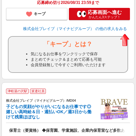
応募締め切り2026/08/31 23:59まで
応募画面へ進む
キープ
かんたん3ステップ！
株式会社ブレイブ（マイナビグループ）
の他の求人をみる
「キープ」とは？
気になるお仕事をワンクリックで保存
まとめてチェック＆まとめて応募も可能
会員登録無しで今すぐご利用いただけます
津軽湯の沢駅
派遣社員
株式会社ブレイブ（マイナビグループ）/MD04
子どもの笑顔がやりがいになるお仕事です◎
嬉しい高時給＆日・週払いOK／週3日から働
タ
けて残業ほぼなし
払
の
保育士（要資格） ◆保育園、学童施設、企業内保育室など多数あり
フ