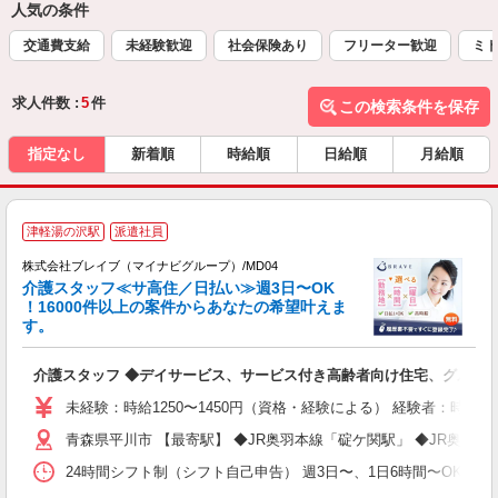
人気の条件
交通費支給
未経験歓迎
社会保険あり
フリーター歓迎
ミド
求人件数 :
5
件
この検索条件を保存
指定なし
新着順
時給順
日給順
月給順
津軽湯の沢駅
派遣社員
株式会社ブレイブ（マイナビグループ）/MD04
介護スタッフ≪サ高住／日払い≫週3日〜OK
！16000件以上の案件からあなたの希望叶えま
す。
ト
介護スタッフ ◆デイサービス、サービス付き高齢者向け住宅、グルー
入
ー
未経験：時給1250〜1450円（資格・経験による） 経験者：時給1
代
青森県平川市 【最寄駅】 ◆JR奥羽本線「碇ケ関駅」 ◆JR奥羽
O
24時間シフト制（シフト自己申告） 週3日〜、1日6時間〜OK 【勤務