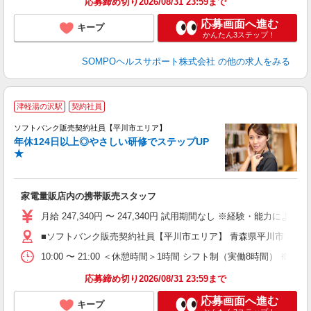
応募締め切り2026/08/31 23:59まで
応募画面へ進む
キープ
かんたん3ステップ！
SOMPOヘルスサポート株式会社
の他の求人をみる
津軽湯の沢駅
契約社員
ソフトバンク販売契約社員【平川市エリア】
年休124日以上◎やさしい研修でステップUP
で
★
ボ
ン
家電量販店内の携帯販売スタッフ
月給 247,340円 〜 247,340円 試用期間なし ※経験・能力による 
■ソフトバンク販売契約社員【平川市エリア】 青森県平川市
10:00 〜 21:00 ＜休憩時間＞1時間 シフト制（実働8時間） 
応募締め切り2026/08/31 23:59まで
応募画面へ進む
キープ