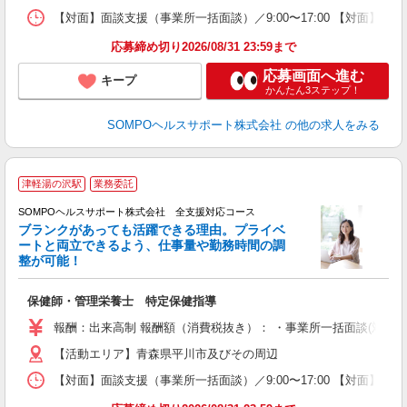
【対面】面談支援（事業所一括面談）／9:00〜17:00 【対面】面
応募締め切り2026/08/31 23:59まで
応募画面へ進む
キープ
かんたん3ステップ！
SOMPOヘルスサポート株式会社
の他の求人をみる
津軽湯の沢駅
業務委託
SOMPOヘルスサポート株式会社 全支援対応コース
ブランクがあっても活躍できる理由。プライベ
ートと両立できるよう、仕事量や勤務時間の調
整が可能！
支
保健師・管理栄養士 特定保健指導
報酬：出来高制 報酬額（消費税抜き）： ・事業所一括面談(対面) 1日：
【活動エリア】青森県平川市及びその周辺
【対面】面談支援（事業所一括面談）／9:00〜17:00 【対面】面