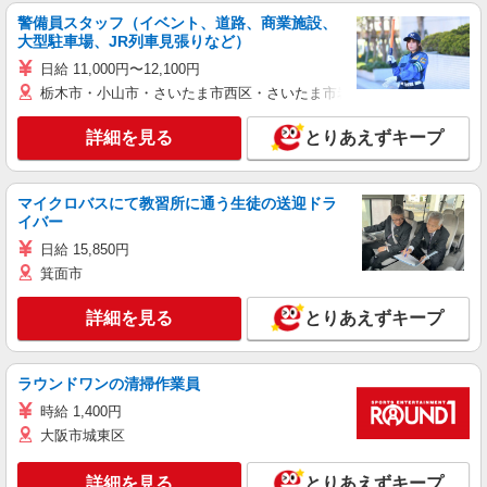
警備員スタッフ（イベント、道路、商業施設、
大型駐車場、JR列車見張りなど）
日給 11,000円〜12,100円
栃木市・小山市・さいたま市西区・さいたま市岩槻区・久喜市・蓮田
詳細を見る
とりあえずキープ
マイクロバスにて教習所に通う生徒の送迎ドラ
イバー
日給 15,850円
箕面市
詳細を見る
とりあえずキープ
ラウンドワンの清掃作業員
時給 1,400円
大阪市城東区
詳細を見る
とりあえずキープ