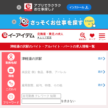
北海道・東北
の求人
▼エリア変更
津軽湯の沢駅のバイト・アルバイト・パートの求人情報一覧
津軽湯の沢駅
選択
勤務地/駅
未設定
例）食品、事務、アパレル
選択
職種
雇用形態、給与、特徴、その他
選択
こだわり
を含まない
フリーワード