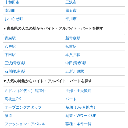
十和田市
三沢市
南部町
黒石市
おいらせ町
平川市
青森県の人気の駅からバイト・アルバイト・パートを探す
青森駅
新青森駅
八戸駅
弘前駅
下田駅
本八戸駅
三沢(青森)駅
中田(青森)駅
石川(弘南)駅
五所川原駅
人気の特集からバイト・アルバイト・パートを探す
ミドル（40代～）活躍中
主婦・主夫歓迎
高校生OK
パート
オープニングスタッフ
短期（3ヶ月以内）
派遣
副業・WワークOK
ファッション・アパレル
職種・条件一覧