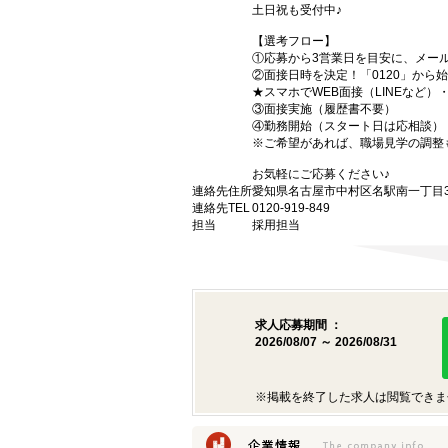
土日祝も受付中♪
【選考フロー】
①応募から3営業日を目安に、メール
②面接日時を決定！「0120」から
★スマホでWEB面接（LINEなど
③面接実施（履歴書不要）
④勤務開始（スタート日は応相談）
※ご希望があれば、職場見学の調整
お気軽にご応募ください♪
連絡先住所
愛知県名古屋市中村区名駅南一丁目3番
連絡先TEL
0120-919-849
担当
採用担当
求人応募期間 ：
2026/08/07 ～ 2026/08/31
※掲載を終了した求人は閲覧できま