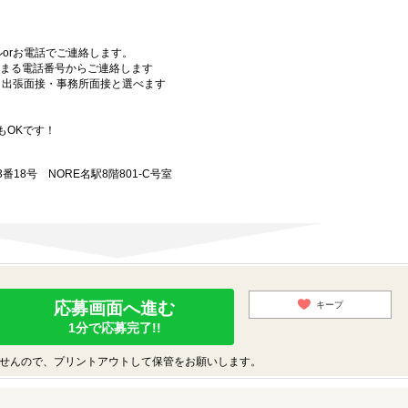
orお電話でご連絡します。
始まる電話番号からご連絡します
）・出張面接・事務所面接と選べます
もOKです！
18号 NORE名駅8階801-C号室
応募画面へ進む
キープ
1分で応募完了!!
せんので、プリントアウトして保管をお願いします。