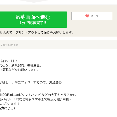
応募画面へ進む
キープ
1分で応募完了!!
せんので、プリントアウトして保管をお願いします。
するおシゴト♪
安心を。新規契約、機種変更、
ご提案などをお願いします。
が親切・丁寧にフォローするので、満足度◎
務
)・KDDI/softbank(ソフトバンク)などの大手キャリアから
、楽天モバイル、UQなど格安スマホまで幅広く紹介可能♪
舗もございます！
・能力による）