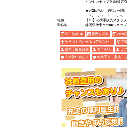
インセンティブ支給(規定有
★月2回払い・週払い可能
゜・。○。・゜+゜・。○。
職種
【au】の携帯販売スタッフ
勤務地
静岡県伊東市のauショップ
即日勤務OK
履歴書不要
Web
語学力を活かせる（英語以外）
高
髪型・髪色自由
ネイルOK
ピア
入社祝い金あり
各種手当（家族・