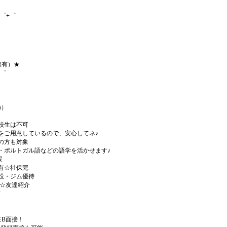
゜+゜
程有）★
+゜
h）
校生は不可
をご用意しているので、安心してネ♪
の方も対象
・ポルトガル語などの語学を活かせます♪
暇
有☆社保完
設・ジム優待
)☆友達紹介
有
EB面接！