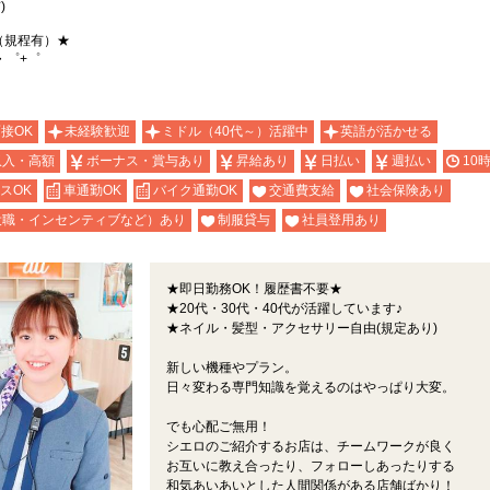
)
（規程有）★
・゜+゜
面接OK
未経験歓迎
ミドル（40代～）活躍中
英語が活かせる
収入・高額
ボーナス・賞与あり
昇給あり
日払い
週払い
10
スOK
車通勤OK
バイク通勤OK
交通費支給
社会保険あり
役職・インセンティブなど）あり
制服貸与
社員登用あり
★即日勤務OK！履歴書不要★
★20代・30代・40代が活躍しています♪
★ネイル・髪型・アクセサリー自由(規定あり)
新しい機種やプラン。
日々変わる専門知識を覚えるのはやっぱり大変。
でも心配ご無用！
シエロのご紹介するお店は、チームワークが良く
お互いに教え合ったり、フォローしあったりする
和気あいあいとした人間関係がある店舗ばかり！