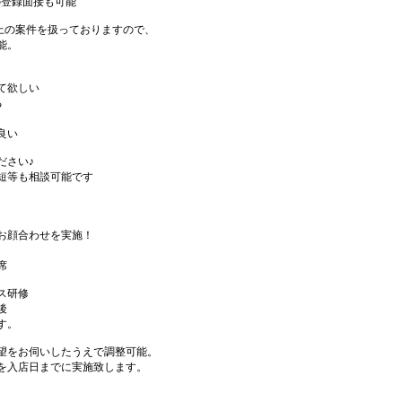
の登録面接も可能
件以上の案件を扱っておりますので、
能。
て欲しい
る
良い
ださい♪
短等も相談可能です
お顔合わせを実施！
席
ス研修
後
す。
望をお伺いしたうえで調整可能。
を入店日までに実施致します。