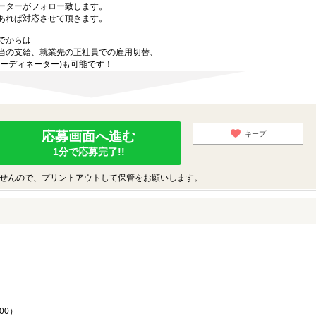
ーターがフォロー致します。
あれば対応させて頂きます。
でからは
当の支給、就業先の正社員での雇用切替、
ーディネーター)も可能です！
応募画面へ進む
キープ
1分で応募完了!!
せんので、プリントアウトして保管をお願いします。
♪
00）