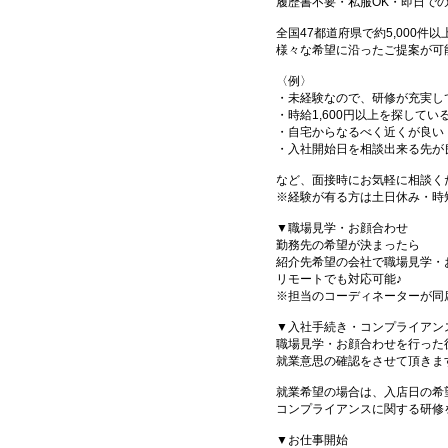
履歴書不要・私服OK・即日で
全国47都道府県で約5,000
様々な希望に沿ったご提案が可
〈例〉
・未経験なので、研修が充実し
・時給1,600円以上を探してい
・自宅からなるべく近くが良い
・入社開始日を相談出来る先が
など、面接時にお気軽に相談く
※経験が有る方は土日休み・時
▼職場見学・お顔合わせ
勤務先の希望が決まったら
紹介先希望の会社で職場見学・
リモートでも対応可能♪
※担当のコーディネーターが同
▼入社手続き・コンプライアン
職場見学・お顔合わせを行った
就業意思の確認をさせて頂きま
就業希望の場合は、入店日の希
コンプライアンスに関する研修
▼お仕事開始