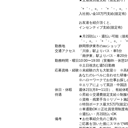
★交通費別途支給（規定あり）
゜+゜・。○。・゜+゜・。○。・
入社祝い金10万円支給(規定有)
お友達を紹介頂くと,
インセンティブ支給(規定有)
★月2回払い・週払い可能（規
゜・。○。・゜+゜・。○。・゜
勤務地
静岡県伊東市のauショップ
交通アクセス
「川奈」駅よりバス・車5分
「南伊東」駅よりバス・車20分
勤務時間・曜日
10:00〜19:00（実働8h・休憩1
※土日祝含む週5日勤務
応募資格・経験
☆未経験の方も大歓迎☆ ※高
あなたのレベルに合わせた研修
※ハローワークでお仕事お探し
※エリアによって英語・中国語
休日・休暇
週休2日(月8〜11日）、有給休
待遇
☆昇給☆交通費規定支給☆制服
☆資格・残業手当☆リゾート施
☆特別ボーナス最大5万円(規定
☆車通勤OK☆正社員登用制度
☆週払い・月2回払いOK
備考
▼お仕事紹介先のご案内
ご応募を頂いた後にスマホでW