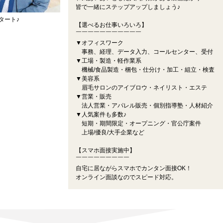
皆で一緒にステップアップしましょう♪
タート♪
【選べるお仕事いろいろ】
￣￣￣￣￣￣￣￣￣￣￣
▼オフィスワーク
事務、経理、データ入力、コールセンター、受付
▼工場・製造・軽作業系
機械/食品製造・梱包・仕分け・加工・組立・検査
▼美容系
眉毛サロンのアイブロウ・ネイリスト・エステ
▼営業・販売
法人営業・アパレル販売・個別指導塾・人材紹介
▼人気案件も多数♪
短期・期間限定・オープニング・官公庁案件
上場/優良/大手企業など
【スマホ面接実施中】
￣￣￣￣￣￣￣￣￣
自宅に居ながらスマホでカンタン面接OK！
オンライン面談なのでスピード対応。