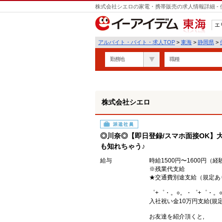
株式会社シエロの家電・携帯販売の求人情報詳細 -
エ
東海
アルバイト・バイト・求人TOP
>
東海
>
静岡県
>
勤務地
職種
株式会社シエロ
派遣社員
◎川奈◎【即日登録/スマホ面接OK】大
も知れちゃう♪
給与
時給1500円〜1600円（
※残業代支給
★交通費別途支給（規定あ
゜+゜・。○。・゜+゜・。
入社祝い金10万円支給(規定
お友達を紹介頂くと,