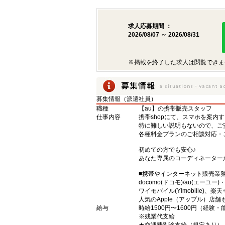
求人応募期間 ：
2026/08/07 ～ 2026/08/31
※掲載を終了した求人は閲覧できま
募集情報（派遣社員）
職種
【au】の携帯販売スタッフ
仕事内容
携帯shopにて、スマホを案内
特に難しい説明もないので、ご
各種料金プランのご相談対応・
初めての方でも安心♪
あなた専属のコーディネーター
■携帯やインターネット販売業
docomo(ドコモ)/au(エーユー
ワイモバイル(Y!mobille)
人気のApple（アップル）店
給与
時給1500円〜1600円（経験
※残業代支給