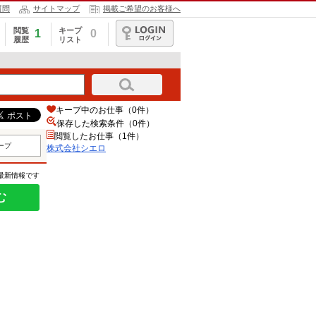
質問
サイトマップ
掲載ご希望のお客様へ
閲覧
キープ
1
0
履歴
リスト
ログイン
キープ中のお仕事（0件）
保存した検索条件（
0
件）
閲覧したお仕事（1件）
ープ
株式会社シエロ
の最新情報です
む