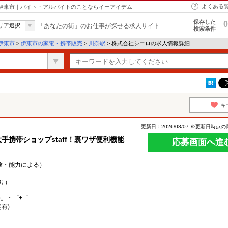
よくある
 伊東市｜バイト・アルバイトのことならイーアイデム
保存した
0
リア選択
「あなたの街」のお仕事が探せる求人サイト
検索条件
伊東市
>
伊東市の家電・携帯販売
>
川奈駅
> 株式会社シエロの求人情報詳細
キ
更新日：2026/08/07 ※更新日時点
手携帯ショップstaff！裏ワザ便利機能
応募画面へ進
経験・能力による）
り）
○。・゜+゜
有)