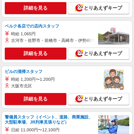
詳細を見る
キープ
+゜・。○。・゜+゜
詳細を見る
とりあえずキープ
派遣社員
株式会社シエロ
ベルク各店での店内スタッフ
スマホ携帯販売【ソフトバンク】
時給 1,065円
時給1600円〜 ※別途インセンティブ、職能評
古河市・佐野市・前橋市・高崎市・伊勢崎市・太田市・館林市・
価制度あり ※残業代支給 ★交通費別途支給（規定
あり） ゜+゜・。○。・゜+゜・。○。・゜+゜ 入
愛知県名古屋市緑区の家電量販店
社祝い金10万円支給(規定有) お友達を紹介頂くと,
詳細を見る
とりあえずキープ
インセンティブ支給(規定有) ★月2回払い・週払い
詳細を見る
キープ
可能（規程有）★ ゜・。○。・゜+゜・。○。・゜
+゜
ビルの清掃スタッフ
紹介予定派遣
時給 1,200円〜1,200円
株式会社シエロ
大阪市北区
【Y!mobile】人気機種に詳しくなれる携帯販
売
詳細を見る
とりあえずキープ
時給1500円〜 ※残業代支給 ★交通費別途支給
（規定あり） ゜+゜・。○。・゜+゜・。○。・゜
+゜ 入社祝い金10万円支給(規定有) お友達を紹介
愛知県名古屋市緑区のY！mobileショップ
警備員スタッフ（イベント、道路、商業施設、
頂くと, インセンティブ支給(規定有) ★月2回払
大型駐車場、JR列車見張りなど）
い・週払い可能（規程有）★ ゜・。○。・゜
詳細を見る
キープ
+゜・。○。・゜+゜
日給 11,000円〜12,100円