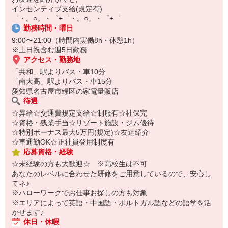
【スマホ面接実施中】
インセンティブ支給(規定有)
￣￣￣￣￣￣￣￣￣
゜・。○。・゜+゜・。○。・゜+゜
自宅に居ながらスマホでカンタン面接OK！
勤務時間・曜日
オンライン面談なのでスピード対応。
9:00〜21:00（時間内実働8h・休憩1h）
※土日祝含む週5日勤務
アクセス・勤務地
「共和」駅よりバス・車10分
「南大高」駅よりバス・車15分
愛知県名古屋市緑区の家電量販店
待遇
☆昇給☆交通費規定支給☆制服有☆社保完
☆資格・残業手当☆リゾート施設・ジム優待
☆特別ボーナス最大5万円(規定)☆友達紹介
☆車通勤OK☆正社員登用制度有
応募資格・経験
☆未経験の方も大歓迎☆ ※高校生は不可
あなたのレベルに合わせた研修をご用意しているので、安心し
てネ♪
※ハローワークでお仕事お探しの方も対象
※エリアによって英語・中国語・ポルトガル語などの語学を活
かせます♪
休日・休暇