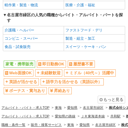
軽作業・製造・物流
医療・介護・福祉
名古屋市緑区の人気の職種からバイト・アルバイト・パートを探
す
介護職・ヘルパー
ファストフード・デリ
コンビニ・スーパー
製造・組立・加工
食品・試食販売
スイーツ・ケーキ・パン
家電・携帯販売
即日勤務OK
履歴書不要
Web面接OK
未経験歓迎
ミドル（40代～）活躍中
英語が活かせる
語学力を活かせる（英語以外）
ボーナス・賞与あり
昇給あり
もっと見る
アルバイト・バイト・求人TOP
東海
愛知県
名古屋市緑区
株式会社シ
アルバイト・バイト・求人TOP
愛知県の路線
ＪＲ東海道本線
共和駅
職種・条件一覧
販売・接客サービス
東海
愛知県
名古屋市緑区
株式