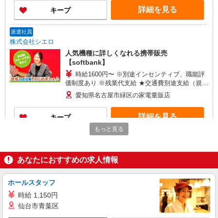
時間外労働分は法定どおり追加で支給します。 ■
詳細を見る
キープ
その他賞与 年2回昇給 年1回販売手当、資格手当
扶養家族手当年末年始手当バースデー手当 ★交通
費全額支給 ゜+゜・。○。・゜+゜・。○。・゜+゜
派遣社員
入社祝い金10万円支給(規定有) お友達を紹介頂く
株式会社シエロ
と, インセンティブ支給(規定有) ゜・。○。・゜
人気機種に詳しくなれる携帯販売
+゜・。○。・゜+゜
【softbank】
時給1600円〜 ※別途インセンティブ、職能評
価制度あり ※残業代支給 ★交通費別途支給（規定
あり） ゜+゜・。○。・゜+゜・。○。・゜+゜ 入
愛知県名古屋市緑区の家電量販店
社祝い金10万円支給(規定有) お友達を紹介頂くと,
インセンティブ支給(規定有) ★月2回払い・週払い
詳細を見る
キープ
可能（規程有）★ ゜・。○。・゜+゜・。○。・゜
+゜
もっと見る
派遣社員
株式会社シエロ
あなたにおすすめの求人情報
【softbank】人気機種に詳しくなれる携帯販
売
月給207900円〜260200円（経験・能力によ
ホールスタッフ
る） 資格手当（1〜6万円）賞与年2回（6月・12
時給 1,150円
月・実績最高5.4カ月分） 未経験から入社半年で
愛知県名古屋市緑区のsoftbankショップ
仙台市青葉区
年収400万円以上への昇給実績あり ※残業代支給
★交通費別途支給（規定あり） ゜+゜・。○。・゜