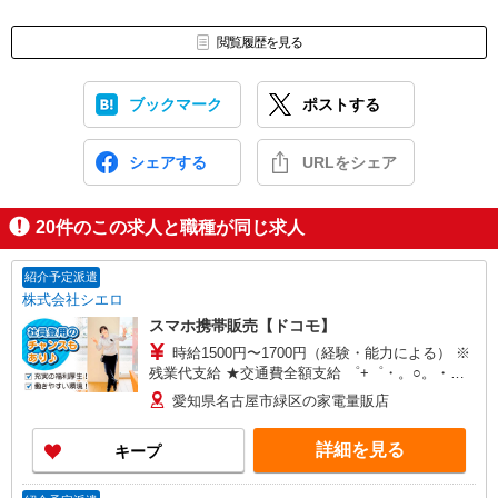
閲覧履歴を見る
ブックマーク
ポストする
シェアする
URLをシェア
20
件のこの求人と職種が同じ求人
紹介予定派遣
株式会社シエロ
スマホ携帯販売【ドコモ】
時給1500円〜1700円（経験・能力による） ※
残業代支給 ★交通費全額支給 ゜+゜・。○。・゜
+゜・。○。・゜+゜ 入社祝い金10万円支給(規定
愛知県名古屋市緑区の家電量販店
有) お友達を紹介頂くと, インセンティブ支給(規定
有) ★月2回払い・週払い可能（規程有）★ ゜・。
詳細を見る
キープ
○。・゜+゜・。○。・゜+゜