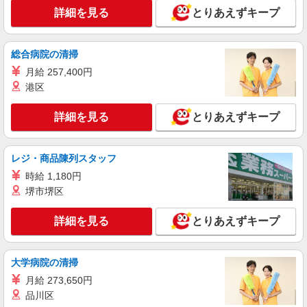
詳細を見る
キープ
+゜・。○。・゜+゜ 入社祝い金10万円支給(規定
詳細を見る
とりあえずキープ
有) お友達を紹介頂くと, インセンティブ支給(規定
有) ゜・。○。・゜+゜・。○。・゜+゜
派遣社員
株式会社シエロ
総合病院の清掃
【softbank】人気機種に詳しくなれる携帯販
月給 257,400円
売
港区
時給1500円〜 ※残業代支給 ★交通費別途支給
（規定あり） ゜+゜・。○。・゜+゜・。○。・゜
詳細を見る
とりあえずキープ
+゜ 入社祝い金10万円支給(規定有) お友達を紹介
愛知県名古屋市緑区のsoftbankショップ
頂くと, インセンティブ支給(規定有) ★月2回払
い・週払い可能（規程有）★ ゜・。○。・゜
レジ・商品陳列スタッフ
詳細を見る
キープ
+゜・。○。・゜+゜
時給 1,180円
紹介予定派遣
堺市堺区
株式会社シエロ
【softbank】人気機種に詳しくなれる携帯販
詳細を見る
とりあえずキープ
売
時給1500円〜 ※残業代支給 ★交通費別途支給
大学病院の清掃
（規定あり） ゜+゜・。○。・゜+゜・。○。・゜
+゜ 入社祝い金10万円支給(規定有) お友達を紹介
愛知県名古屋市緑区のsoftbankショップ
月給 273,650円
頂くと, インセンティブ支給(規定有) ★月2回払
品川区
い・週払い可能（規程有）★ ゜・。○。・゜