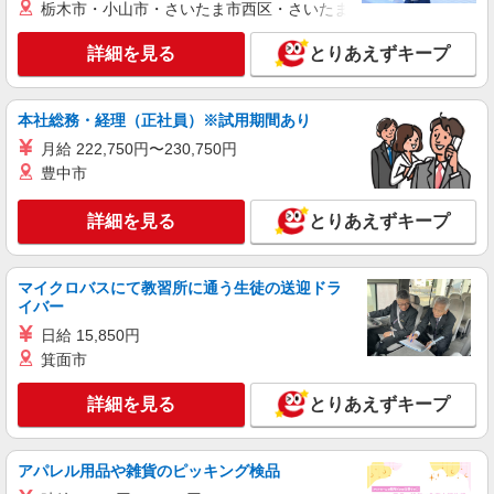
栃木市・小山市・さいたま市西区・さいたま市岩槻区・久喜市・
派遣社員
株式会社シエロ
詳細を見る
とりあえずキープ
【Y!mobile】人気機種に詳しくなれる携帯販
売
本社総務・経理（正社員）※試用期間あり
時給1500円〜 ※残業代支給 ★交通費別途支給
（規定あり） ゜+゜・。○。・゜+゜・。○。・゜
月給 222,750円〜230,750円
+゜ 入社祝い金10万円支給(規定有) お友達を紹介
愛知県名古屋市緑区のY！mobileショップ
豊中市
頂くと, インセンティブ支給(規定有) ★月2回払
い・週払い可能（規程有）★ ゜・。○。・゜
詳細を見る
キープ
詳細を見る
+゜・。○。・゜+゜
とりあえずキープ
派遣社員
マイクロバスにて教習所に通う生徒の送迎ドラ
株式会社シエロ
イバー
スマホ携帯販売【ドコモ】
日給 15,850円
時給1500円〜1700円（経験・能力による） ※
箕面市
残業代支給 ★交通費全額支給 ゜+゜・。○。・゜
+゜・。○。・゜+゜ 入社祝い金10万円支給(規定
愛知県名古屋市緑区の家電量販店
有) お友達を紹介頂くと, インセンティブ支給(規定
詳細を見る
とりあえずキープ
有) ★月2回払い・週払い可能（規程有）★ ゜・。
詳細を見る
キープ
○。・゜+゜・。○。・゜+゜
アパレル用品や雑貨のピッキング検品
派遣社員