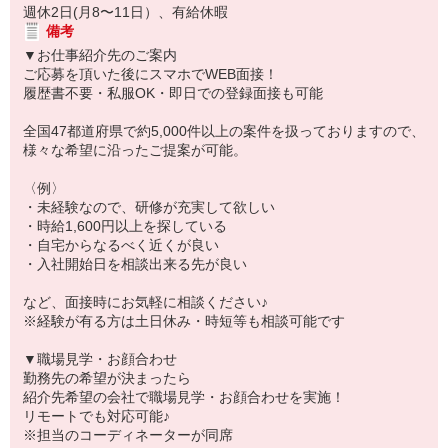
週休2日(月8〜11日）、有給休暇
備考
▼お仕事紹介先のご案内
ご応募を頂いた後にスマホでWEB面接！
履歴書不要・私服OK・即日での登録面接も可能
全国47都道府県で約5,000件以上の案件を扱っておりますので、
様々な希望に沿ったご提案が可能。
〈例〉
・未経験なので、研修が充実して欲しい
・時給1,600円以上を探している
・自宅からなるべく近くが良い
・入社開始日を相談出来る先が良い
など、面接時にお気軽に相談ください♪
※経験が有る方は土日休み・時短等も相談可能です
▼職場見学・お顔合わせ
勤務先の希望が決まったら
紹介先希望の会社で職場見学・お顔合わせを実施！
リモートでも対応可能♪
※担当のコーディネーターが同席