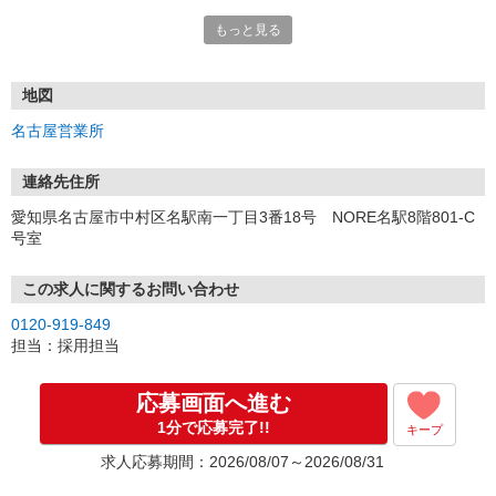
もっと見る
■電話応募の場合
電話応募も歓迎！（受付:10:00〜20:00）
土日祝も受付中♪
地図
【選考フロー】
名古屋営業所
①応募から3営業日を目安に、メールorお電話でご連絡します。
②面接日時を決定！「0120」から始まる電話番号からご連絡します
★スマホでWEB面接（LINEなど）・出張面接・事務所面接と選べま
連絡先住所
す
愛知県名古屋市中村区名駅南一丁目3番18号 NORE名駅8階801-C
③面接実施（履歴書不要）
号室
④勤務開始（スタート日は応相談）
※ご希望があれば、職場見学の調整もOKです！
この求人に関するお問い合わせ
お気軽にご応募ください♪
0120-919-849
担当：採用担当
応募画面へ進む
1分で応募完了!!
キープ
求人応募期間：2026/08/07～2026/08/31