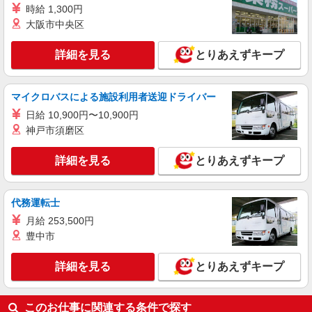
時給 1,300円
月給 201000円 〜231000円（経験・能力によ
大阪市中央区
る） 固定残業代: 11000円 〜11000円（7時間相
当） ＊時間外手当は時間外労働の有無にかかわら
愛知県名古屋市緑区のY!mobileショップ
ず、固定残業代として支給し、相当時間を超える
詳細を見る
とりあえずキープ
時間外労働分は法定どおり追加で支給します。 ■
詳細を見る
キープ
その他賞与 年2回昇給 年1回販売手当、資格手当
扶養家族手当年末年始手当バースデー手当 ★交通
マイクロバスによる施設利用者送迎ドライバー
費全額支給 ゜+゜・。○。・゜+゜・。○。・゜+゜
正社員
入社祝い金10万円支給(規定有) お友達を紹介頂く
日給 10,900円〜10,900円
株式会社シエロ
と, インセンティブ支給(規定有) ゜・。○。・゜
神戸市須磨区
【ソフトバンク】の店舗スタッフ
+゜・。○。・゜+゜
月給 201000円 〜231000円（経験・能力によ
詳細を見る
とりあえずキープ
る） 固定残業代: 11000円 〜11000円（7時間相
当） ＊時間外手当は時間外労働の有無にかかわら
愛知県名古屋市緑区のsoftbankショップ
ず、固定残業代として支給し、相当時間を超える
代務運転士
時間外労働分は法定どおり追加で支給します。 ■
詳細を見る
キープ
その他賞与 年2回昇給 年1回販売手当、資格手当
月給 253,500円
扶養家族手当年末年始手当バースデー手当 ★交通
豊中市
費全額支給 ゜+゜・。○。・゜+゜・。○。・゜+゜
入社祝い金10万円支給(規定有) お友達を紹介頂く
と, インセンティブ支給(規定有) ゜・。○。・゜
詳細を見る
とりあえずキープ
+゜・。○。・゜+゜
このお仕事に関連する条件で探す