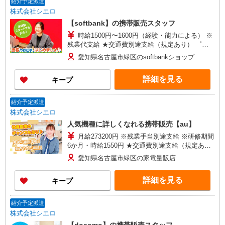
紹介予定派遣
株式会社シエロ
【softbank】の携帯販売スタッフ
時給1500円〜1600円（経験・能力による） ※
残業代支給 ★交通費別途支給（規定あり） ゜
+゜・。○。・゜+゜・。○。・゜+゜ 入社祝い金10
愛知県名古屋市緑区のsoftbankショップ
万円支給(規定有) お友達を紹介頂くと, インセンテ
ィブ支給(規定有) ★月2回払い・週払い可能（規程
詳細を見る
キープ
有）★ ゜・。○。・゜+゜・。○。・゜+゜
紹介予定派遣
株式会社シエロ
人気機種に詳しくなれる携帯販売【au】
月給273200円 ※残業手当別途支給 ※研修期間
6か月・時給1550円 ★交通費別途支給（規定あ
り） ゜+゜・。○。・゜+゜・。○。・゜+゜ 入社
愛知県名古屋市緑区の家電量販店
祝い金10万円支給(規定有) お友達を紹介頂くと, イ
ンセンティブ支給(規定有) ゜・。○。・゜+゜・。
詳細を見る
キープ
○。・゜+゜
紹介予定派遣
株式会社シエロ