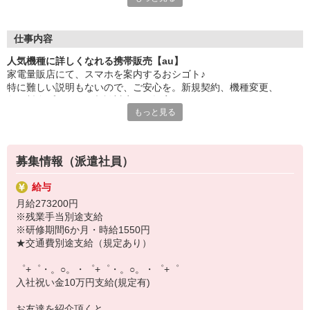
大手キャリアの店舗勤務なので安心・安定！
一度身に着けた知識は、
ずっと先まで役に立ちます！
仕事内容
人気機種に詳しくなれる携帯販売【au】
丁寧な研修もあるので、
家電量販店にて、スマホを案内するおシゴト♪
みなさんから働きやすいと好評です♪
特に難しい説明もないので、ご安心を。新規契約、機種変更、
最新アプリ事情やお得なプラン、
各種料金プランのご相談対応・ご提案などをお願いします。
スマホの裏ワザを学べるチャンス♪
もっと見る
初めての方でも安心♪
【選べるお仕事いろいろ】
あなた専属のコーディネーターが親切・丁寧にフォローするので、
￣￣￣￣￣￣￣￣￣￣￣
満足度◎
▼オフィスワーク
募集情報（派遣社員）
事務、経理、データ入力、コールセンター、受付
■携帯やインターネット販売業務
▼工場・製造・軽作業系
給与
docomo(ドコモ)/au(エーユー)・KDDI/softbank(ソフトバンク)など
機械/食品製造・梱包・仕分け・加工・組立・検査
月給273200円
の大手キャリアから
▼美容系
※残業手当別途支給
ワイモバイル(Y!mobille)、楽天モバイル、UQなど格安スマホまで幅
眉毛サロンのアイブロウ・ネイリスト・エステ
※研修期間6か月・時給1550円
広く紹介可能♪
▼営業・販売
★交通費別途支給（規定あり）
人気のApple（アップル）店舗もございます！
法人営業・アパレル販売・個別指導塾・人材紹介
▼人気案件も多数♪
゜+゜・。○。・゜+゜・。○。・゜+゜
短期・期間限定・オープニング・官公庁案件
入社祝い金10万円支給(規定有)
上場/優良/大手企業など
お友達を紹介頂くと,