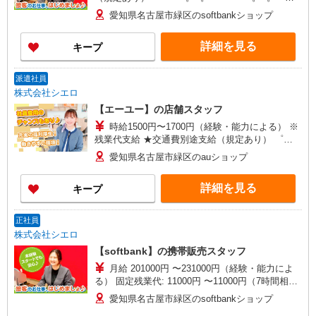
+゜ 入社祝い金10万円支給(規定有) お友達を紹介
愛知県名古屋市緑区のsoftbankショップ
頂くと, インセンティブ支給(規定有) ★月2回払
い・週払い可能（規程有）★ ゜・。○。・゜
詳細を見る
キープ
+゜・。○。・゜+゜
派遣社員
株式会社シエロ
【エーユー】の店舗スタッフ
時給1500円〜1700円（経験・能力による） ※
残業代支給 ★交通費別途支給（規定あり） ゜
+゜・。○。・゜+゜・。○。・゜+゜ 入社祝い金10
愛知県名古屋市緑区のauショップ
万円支給(規定有) お友達を紹介頂くと, インセンテ
ィブ支給(規定有) ★月2回払い・週払い可能（規程
詳細を見る
キープ
有）★ ゜・。○。・゜+゜・。○。・゜+゜
正社員
株式会社シエロ
【softbank】の携帯販売スタッフ
月給 201000円 〜231000円（経験・能力によ
る） 固定残業代: 11000円 〜11000円（7時間相
当） ＊時間外手当は時間外労働の有無にかかわら
愛知県名古屋市緑区のsoftbankショップ
ず、固定残業代として支給し、相当時間を超える