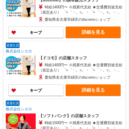
【docomo】の携帯販売スタッフ
時給1400円〜 ※残業代支給 ★交通費別途支給
（規定あり） ゜+゜・。○。・゜+゜・。○。・゜
+゜ 入社祝い金10万円支給(規定有) お友達を紹介
愛知県名古屋市緑区のdocomoショップ
頂くと, インセンティブ支給(規定有) ★月2回払
い・週払い可能（規程有）★ ゜・。○。・゜
詳細を見る
キープ
+゜・。○。・゜+゜
派遣社員
株式会社シエロ
【ドコモ】の店舗スタッフ
時給1400円〜 ※残業代支給 ★交通費別途支給
（規定あり） ゜+゜・。○。・゜+゜・。○。・゜
+゜ 入社祝い金10万円支給(規定有) お友達を紹介
愛知県名古屋市緑区のdocomoショップ
頂くと, インセンティブ支給(規定有) ★月2回払
い・週払い可能（規程有）★ ゜・。○。・゜
詳細を見る
キープ
+゜・。○。・゜+゜
派遣社員
株式会社シエロ
【ソフトバンク】の店舗スタッフ
時給1500円〜 ※残業代支給 ★交通費別途支給
（規定あり） ゜+゜・。○。・゜+゜・。○。・゜