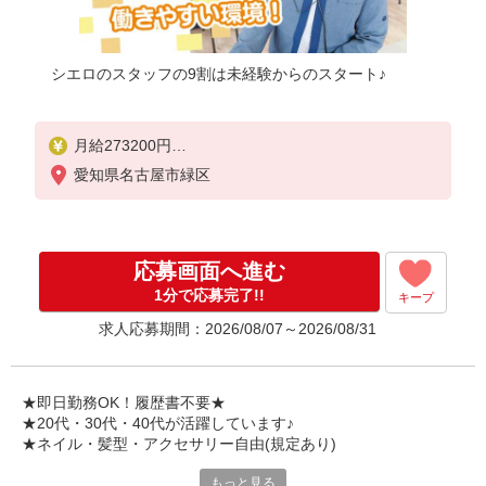
シエロのスタッフの9割は未経験からのスタート♪
月給273200円
※残業手当別途支給
愛知県名古屋市緑区
※研修期間6か月・時給1550円
★交通費別途支給（規定あり）
゜+゜・。○。・゜+゜・。○。・゜+゜
応募画面へ進む
入社祝い金10万円支給(規定有)
1分で応募完了!!
キープ
お友達を紹介頂くと,
求人応募期間：2026/08/07～2026/08/31
インセンティブ支給(規定有)
゜・。○。・゜+゜・。○。・゜+゜
★即日勤務OK！履歴書不要★
★20代・30代・40代が活躍しています♪
★ネイル・髪型・アクセサリー自由(規定あり)
もっと見る
シエロのスタッフは9割が未経験スタート。