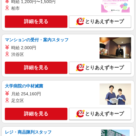
時給 1,200円〜1,500円
株式会社シエロ
柏市
スマホ携帯販売【エーユー】
月給273200円 ※残業手当別途支給 ※研修期間
詳細を見る
とりあえずキープ
6か月・時給1550円 ★交通費別途支給（規定あ
り） ゜+゜・。○。・゜+゜・。○。・゜+゜ 入社
愛知県名古屋市緑区の家電量販店
祝い金10万円支給(規定有) お友達を紹介頂くと, イ
マンションの受付・案内スタッフ
ンセンティブ支給(規定有) ゜・。○。・゜+゜・。
詳細を見る
キープ
○。・゜+゜
時給 2,000円
渋谷区
紹介予定派遣
株式会社シエロ
詳細を見る
とりあえずキープ
【ソフトバンク】の店舗スタッフ
時給1500円〜 ※残業代支給 ★交通費別途支給
大学病院の中材滅菌
（規定あり） ゜+゜・。○。・゜+゜・。○。・゜
+゜ 入社祝い金10万円支給(規定有) お友達を紹介
愛知県名古屋市緑区のsoftbankショップ
月給 254,160円
頂くと, インセンティブ支給(規定有) ★月2回払
足立区
い・週払い可能（規程有）★ ゜・。○。・゜
詳細を見る
キープ
+゜・。○。・゜+゜
詳細を見る
とりあえずキープ
正社員
株式会社シエロ
レジ・商品陳列スタッフ
【ワイモバイル】の店舗スタッフ