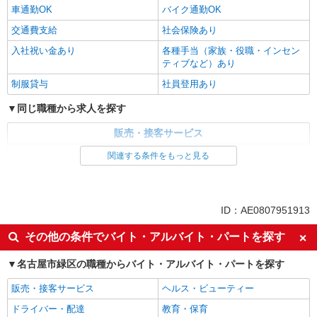
車通勤OK
バイク通勤OK
交通費支給
社会保険あり
入社祝い金あり
各種手当（家族・役職・インセン
ティブなど）あり
制服貸与
社員登用あり
同じ職種から求人を探す
販売・接客サービス
家電・携帯販売
関連する条件をもっと見る
同じ特徴から求人を探す
未経験歓迎
ミドル（40代～）活躍中
ID：AE0807951913
英語が活かせる
ボーナス・賞与あり
その他の条件でバイト・アルバイト・パートを探す
日払い
車通勤OK
名古屋市緑区の職種からバイト・アルバイト・パートを探す
交通費支給
社会保険あり
社員登用あり
販売・接客サービス
ヘルス・ビューティー
ドライバー・配達
教育・保育