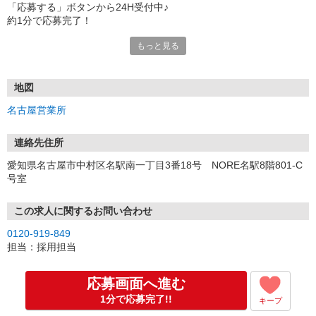
「応募する」ボタンから24H受付中♪
約1分で応募完了！
もっと見る
■電話応募の場合
電話応募も歓迎！（受付:10:00〜20:00）
土日祝も受付中♪
地図
【選考フロー】
名古屋営業所
①応募から3営業日を目安に、メールorお電話でご連絡します。
②面接日時を決定！「0120」から始まる電話番号からご連絡します
★スマホでWEB面接（LINEなど）・出張面接・事務所面接と選べま
連絡先住所
す
愛知県名古屋市中村区名駅南一丁目3番18号 NORE名駅8階801-C
③面接実施（履歴書不要）
号室
④勤務開始（スタート日は応相談）
※ご希望があれば、職場見学の調整もOKです！
この求人に関するお問い合わせ
お気軽にご応募ください♪
0120-919-849
担当：採用担当
応募画面へ進む
1分で応募完了!!
キープ