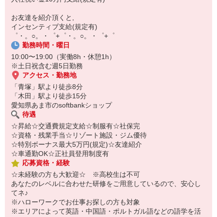
自宅に居ながらスマホでカンタン面接OK！
オンライン面談なのでスピード対応。
お友達を紹介頂くと,
即日登録もOK♪
インセンティブ支給(規定有)
゜・。○。・゜+゜・。○。・゜+゜
気になった方はお気軽にご相談ください！
勤務時間・曜日
10:00〜19:00（実働8h・休憩1h）
※土日祝含む週5日勤務
アクセス・勤務地
「青塚」駅より徒歩8分
「木田」駅より徒歩15分
愛知県あま市のsoftbankショップ
待遇
☆昇給☆交通費規定支給☆制服有☆社保完
☆資格・残業手当☆リゾート施設・ジム優待
☆特別ボーナス最大5万円(規定)☆友達紹介
☆車通勤OK☆正社員登用制度有
応募資格・経験
☆未経験の方も大歓迎☆ ※高校生は不可
あなたのレベルに合わせた研修をご用意しているので、安心し
てネ♪
※ハローワークでお仕事お探しの方も対象
※エリアによって英語・中国語・ポルトガル語などの語学を活