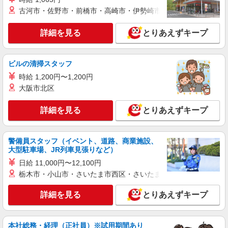
経験・能力による 【試用期間】時給 0 円 〜 0 円
古河市・佐野市・前橋市・高崎市・伊勢崎市・太田市・館林市・
■ソフトバンク販売契約社員【あま市エリア】
愛知県あま市
詳細を見る
とりあえずキープ
詳細を見る
キープ
ビルの清掃スタッフ
正社員
時給 1,200円〜1,200円
ソフトバンク七宝店
大阪市北区
ソフトバンクショップの携帯販売スタッフ
月給 200,000円 〜 300,000円 試用期間あり 3
詳細を見る
とりあえずキープ
ヶ月 ※経験・能力による 【試用期間】月給
185000 円 〜 190000 円
■ソフトバンク七宝店 愛知県 あま市 七宝町桂
城之堀 30‐3
警備員スタッフ（イベント、道路、商業施設、
大型駐車場、JR列車見張りなど）
詳細を見る
キープ
日給 11,000円〜12,100円
栃木市・小山市・さいたま市西区・さいたま市岩槻区・久喜市・
詳細を見る
とりあえずキープ
本社総務・経理（正社員）※試用期間あり