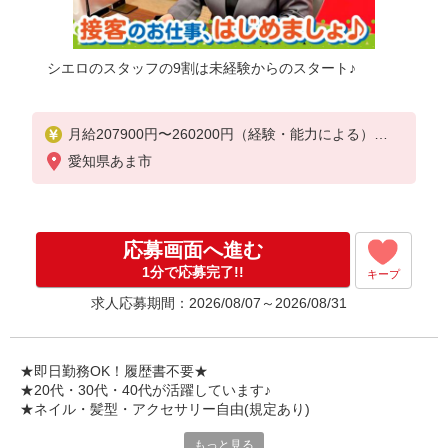
シエロのスタッフの9割は未経験からのスタート♪
月給207900円〜260200円（経験・能力による）
資格手当（1〜6万円）賞与年2回（6月・12月・実績
愛知県あま市
最高5.4カ月分）
未経験から入社半年で年収400万円以上への昇給実績
あり
※残業代支給
応募画面へ進む
★交通費別途支給（規定あり）
1分で応募完了!!
キープ
゜+゜・。○。・゜+゜・。○。・゜+゜
求人応募期間：2026/08/07～2026/08/31
入社祝い金10万円支給(規定有)
お友達を紹介頂くと,
インセンティブ支給(規定有)
★即日勤務OK！履歴書不要★
゜・。○。・゜+゜・。○。・゜+゜
★20代・30代・40代が活躍しています♪
★ネイル・髪型・アクセサリー自由(規定あり)
もっと見る
各キャリアの新機種が特別価格で購入OK！！