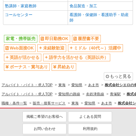
塾講師・家庭教師
食品製造・加工
コールセンター
看護師・保健師・看護助手・助産
師
家電・携帯販売
即日勤務OK
履歴書不要
Web面接OK
未経験歓迎
ミドル（40代～）活躍中
英語が活かせる
語学力を活かせる（英語以外）
ボーナス・賞与あり
昇給あり
もっと見る
アルバイト・バイト・求人TOP
東海
愛知県
あま市
株式会社シエロの
アルバイト・バイト・求人TOP
愛知県の路線
名鉄津島線
青塚駅
株式
職種・条件一覧
販売・接客サービス
東海
愛知県
あま市
株式会社シ
掲載ご希望のお客様へ
よくある質問
お問い合わせ
利用規約