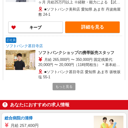
ヶ月 月給25万円以上 ※経験・能力による 【試用
期間】月給 250000 円 〜 312000 円
■ソフトバンク美和店 愛知県 あま市 丹波南屋
敷 24‐1
詳細を見る
キープ
正社員
ソフトバンク甚目寺店
ソフトバンクショップの携帯販売スタッフ
月給 265,000円 〜 350,000円 固定残業代:
20,000円 〜 20,000円（11時間相当） ＊基本給
280,000円を超える場合は10,000円（5時間相
■ソフトバンク甚目寺店 愛知県 あま市 坂牧坂
当）、基本給320,000円を超える場合は5,000円（2
塩 55‐1
時間相当）支給。時間外手当は時間外労働の有無
にかかわらず、固定残業代として支給し、相当時
もっと見る
詳細を見る
キープ
間を超える時間外労働分は法定どおり追加で支給
します。 試用期間あり 3ヶ月 ※経験・能力による
【試用期間】月給 265000 円 〜 350000 円
正社員
あなたにおすすめの求人情報
ソフトバンク七宝店
【店長職】ソフトバンクショップの携帯販売ス
総合病院の清掃
タッフ
月給 257,400円
月給 220,000円 〜 350,000円 試用期間あり 3