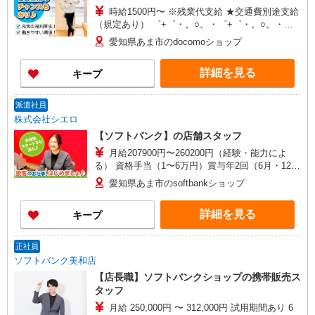
時給1500円〜 ※残業代支給 ★交通費別途支給
（規定あり） ゜+゜・。○。・゜+゜・。○。・゜
+゜ 入社祝い金10万円支給(規定有) お友達を紹介
愛知県あま市のdocomoショップ
頂くと, インセンティブ支給(規定有) ★月2回払
い・週払い可能（規程有）★ ゜・。○。・゜
詳細を見る
キープ
+゜・。○。・゜+゜
派遣社員
株式会社シエロ
【ソフトバンク】の店舗スタッフ
月給207900円〜260200円（経験・能力によ
る） 資格手当（1〜6万円）賞与年2回（6月・12
月・実績最高5.4カ月分） 未経験から入社半年で
愛知県あま市のsoftbankショップ
年収400万円以上への昇給実績あり ※残業代支給
★交通費別途支給（規定あり） ゜+゜・。○。・゜
詳細を見る
キープ
+゜・。○。・゜+゜ 入社祝い金10万円支給(規定
有) お友達を紹介頂くと, インセンティブ支給(規定
有) ゜・。○。・゜+゜・。○。・゜+゜
正社員
ソフトバンク美和店
【店長職】ソフトバンクショップの携帯販売ス
タッフ
月給 250,000円 〜 312,000円 試用期間あり 6