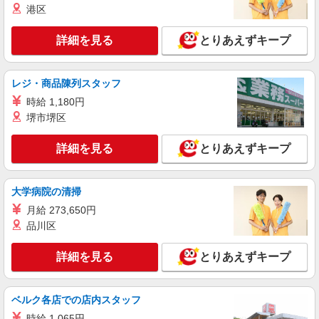
港区
ヶ月 ※経験・能力による 【試用期間】月給
220000 円 〜 240000 円
■ソフトバンク七宝店 愛知県 あま市 七宝町桂
詳細を見る
とりあえずキープ
城之堀 30‐3
詳細を見る
キープ
レジ・商品陳列スタッフ
時給 1,180円
正社員
堺市堺区
ソフトバンク美和店
ソフトバンクショップの携帯販売スタッフ
詳細を見る
とりあえずキープ
月給 213,500円 〜 249,000円 固定残業代:
21,500円 〜 25,000円（15時間相当） ＊＿ 試用期
間あり 6ヶ月 月給25万円以上 ※経験・能力による
■ソフトバンク美和店 愛知県 あま市 丹波南屋
大学病院の清掃
【試用期間】月給 213500 円 〜 249000 円
敷 24‐1
月給 273,650円
品川区
詳細を見る
キープ
詳細を見る
とりあえずキープ
契約社員
ソフトバンク販売契約社員【あま市エリア】
家電量販店内の携帯販売スタッフ
ベルク各店での店内スタッフ
月給 271,340円 〜 271,340円 試用期間なし ※
時給 1,065円