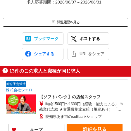
求人応募期間：2026/08/07～2026/08/31
閲覧履歴を見る
ブックマーク
ポストする
シェアする
URLをシェア
13
件のこの求人と職種が同じ求人
紹介予定派遣
株式会社シエロ
【ソフトバンク】の店舗スタッフ
時給1500円〜1600円（経験・能力による） ※
残業代支給 ★交通費別途支給（規定あり） ゜
+゜・。○。・゜+゜・。○。・゜+゜ 入社祝い金10
愛知県あま市のsoftbankショップ
万円支給(規定有) お友達を紹介頂くと, インセンテ
ィブ支給(規定有) ★月2回払い・週払い可能（規程
詳細を見る
キープ
有）★ ゜・。○。・゜+゜・。○。・゜+゜