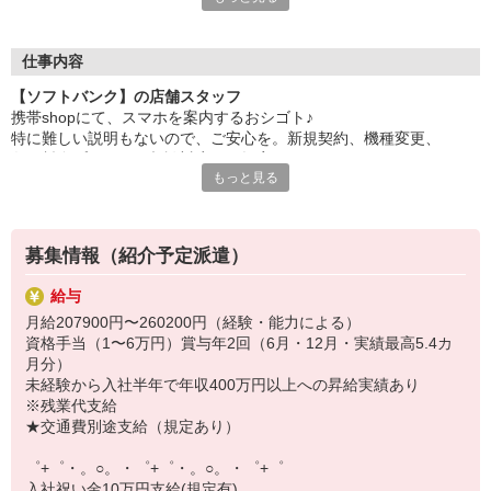
自分だけじゃなくって、
家族や友人にも適用されます！
仕事内容
さらに！各種リゾート施設やスポーツジムなどが
【ソフトバンク】の店舗スタッフ
特別割引価格でご利用可能☆
携帯shopにて、スマホを案内するおシゴト♪
お得に過ごしたいあなたの味方です♪
特に難しい説明もないので、ご安心を。新規契約、機種変更、
各種料金プランのご相談対応・ご提案などをお願いします。
【選べるお仕事いろいろ】
もっと見る
￣￣￣￣￣￣￣￣￣￣￣
初めての方でも安心♪
▼オフィスワーク
あなた専属のコーディネーターが親切・丁寧にフォローするので、
事務、経理、データ入力、コールセンター、受付
満足度◎
▼工場・製造・軽作業系
募集情報（紹介予定派遣）
機械/食品製造・梱包・仕分け・加工・組立・検査
■携帯やインターネット販売業務
▼美容系
給与
docomo(ドコモ)/au(エーユー)・KDDI/softbank(ソフトバンク)など
眉毛サロンのアイブロウ・ネイリスト・エステ
月給207900円〜260200円（経験・能力による）
の大手キャリアから
▼営業・販売
資格手当（1〜6万円）賞与年2回（6月・12月・実績最高5.4カ
ワイモバイル(Y!mobille)、楽天モバイル、UQなど格安スマホまで幅
法人営業・アパレル販売・個別指導塾・人材紹介
月分）
広く紹介可能♪
▼人気案件も多数♪
未経験から入社半年で年収400万円以上への昇給実績あり
人気のApple（アップル）店舗もございます！
短期・期間限定・オープニング・官公庁案件
※残業代支給
上場/優良/大手企業など
★交通費別途支給（規定あり）
【スマホ面接実施中】
゜+゜・。○。・゜+゜・。○。・゜+゜
￣￣￣￣￣￣￣￣￣
入社祝い金10万円支給(規定有)