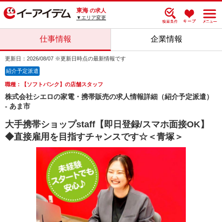
東海
の求人
▼エリア変更
仕事情報
企業情報
更新日：2026/08/07 ※更新日時点の最新情報です
紹介予定派遣
職種：【ソフトバンク】の店舗スタッフ
株式会社シエロの家電・携帯販売の求人情報詳細（紹介予定派遣）
- あま市
大手携帯ショップstaff【即日登録/スマホ面接OK】
◆直接雇用を目指すチャンスです☆＜青塚＞