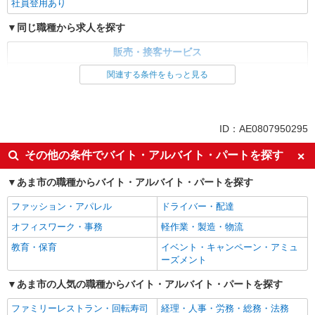
社員登用あり
同じ職種から求人を探す
販売・接客サービス
家電・携帯販売
関連する条件をもっと見る
同じ特徴から求人を探す
未経験歓迎
ミドル（40代～）活躍中
ID：AE0807950295
英語が活かせる
ボーナス・賞与あり
その他の条件でバイト・アルバイト・パートを探す
車通勤OK
交通費支給
あま市の職種からバイト・アルバイト・パートを探す
社会保険あり
社員登用あり
ファッション・アパレル
ドライバー・配達
オフィスワーク・事務
軽作業・製造・物流
教育・保育
イベント・キャンペーン・アミュ
ーズメント
あま市の人気の職種からバイト・アルバイト・パートを探す
ファミリーレストラン・回転寿司
経理・人事・労務・総務・法務