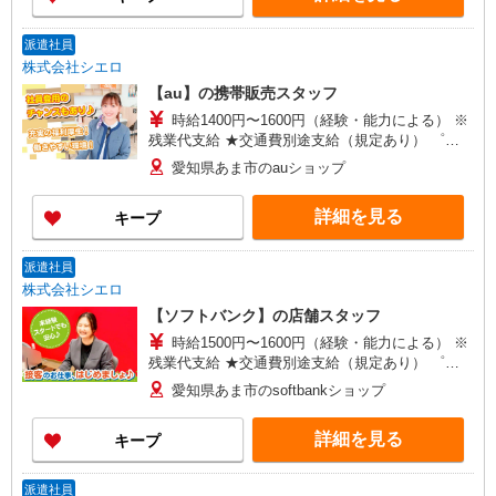
派遣社員
株式会社シエロ
【au】の携帯販売スタッフ
時給1400円〜1600円（経験・能力による） ※
残業代支給 ★交通費別途支給（規定あり） ゜
+゜・。○。・゜+゜・。○。・゜+゜ 入社祝い金10
愛知県あま市のauショップ
万円支給(規定有) お友達を紹介頂くと, インセンテ
ィブ支給(規定有) ★月2回払い・週払い可能（規程
詳細を見る
キープ
有）★ ゜・。○。・゜+゜・。○。・゜+゜
派遣社員
株式会社シエロ
【ソフトバンク】の店舗スタッフ
時給1500円〜1600円（経験・能力による） ※
残業代支給 ★交通費別途支給（規定あり） ゜
+゜・。○。・゜+゜・。○。・゜+゜ 入社祝い金10
愛知県あま市のsoftbankショップ
万円支給(規定有) お友達を紹介頂くと, インセンテ
ィブ支給(規定有) ★月2回払い・週払い可能（規程
詳細を見る
キープ
有）★ ゜・。○。・゜+゜・。○。・゜+゜
派遣社員