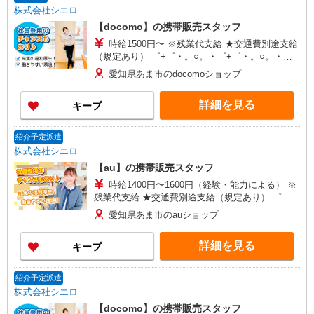
株式会社シエロ
【docomo】の携帯販売スタッフ
時給1500円〜 ※残業代支給 ★交通費別途支給
（規定あり） ゜+゜・。○。・゜+゜・。○。・゜
+゜ 入社祝い金10万円支給(規定有) お友達を紹介
愛知県あま市のdocomoショップ
頂くと, インセンティブ支給(規定有) ★月2回払
い・週払い可能（規程有）★ ゜・。○。・゜
詳細を見る
キープ
+゜・。○。・゜+゜
紹介予定派遣
株式会社シエロ
【au】の携帯販売スタッフ
時給1400円〜1600円（経験・能力による） ※
残業代支給 ★交通費別途支給（規定あり） ゜
+゜・。○。・゜+゜・。○。・゜+゜ 入社祝い金10
愛知県あま市のauショップ
万円支給(規定有) お友達を紹介頂くと, インセンテ
ィブ支給(規定有) ★月2回払い・週払い可能（規程
詳細を見る
キープ
有）★ ゜・。○。・゜+゜・。○。・゜+゜
紹介予定派遣
株式会社シエロ
【docomo】の携帯販売スタッフ