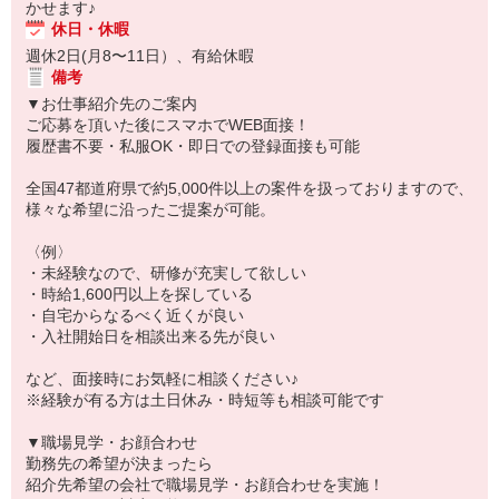
かせます♪
休日・休暇
週休2日(月8〜11日）、有給休暇
備考
▼お仕事紹介先のご案内
ご応募を頂いた後にスマホでWEB面接！
履歴書不要・私服OK・即日での登録面接も可能
全国47都道府県で約5,000件以上の案件を扱っておりますので、
様々な希望に沿ったご提案が可能。
〈例〉
・未経験なので、研修が充実して欲しい
・時給1,600円以上を探している
・自宅からなるべく近くが良い
・入社開始日を相談出来る先が良い
など、面接時にお気軽に相談ください♪
※経験が有る方は土日休み・時短等も相談可能です
▼職場見学・お顔合わせ
勤務先の希望が決まったら
紹介先希望の会社で職場見学・お顔合わせを実施！