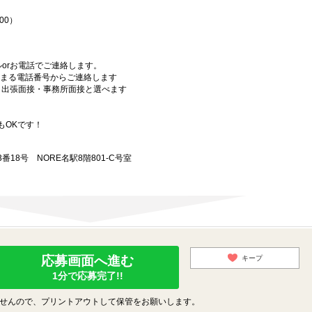
00）
orお電話でご連絡します。
始まる電話番号からご連絡します
）・出張面接・事務所面接と選べます
もOKです！
18号 NORE名駅8階801-C号室
応募画面へ進む
キープ
1分で応募完了!!
せんので、プリントアウトして保管をお願いします。