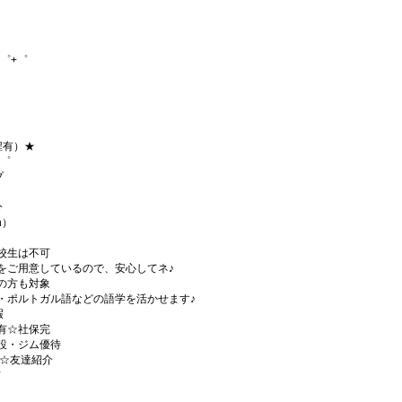
゜+゜
程有）★
+゜
プ
分
h）
校生は不可
をご用意しているので、安心してネ♪
の方も対象
・ポルトガル語などの語学を活かせます♪
暇
有☆社保完
設・ジム優待
)☆友達紹介
有