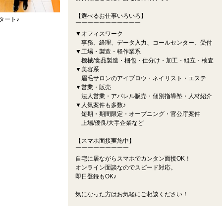
【選べるお仕事いろいろ】
タート♪
￣￣￣￣￣￣￣￣￣￣￣
▼オフィスワーク
事務、経理、データ入力、コールセンター、受付
▼工場・製造・軽作業系
機械/食品製造・梱包・仕分け・加工・組立・検査
▼美容系
眉毛サロンのアイブロウ・ネイリスト・エステ
▼営業・販売
法人営業・アパレル販売・個別指導塾・人材紹介
▼人気案件も多数♪
短期・期間限定・オープニング・官公庁案件
上場/優良/大手企業など
【スマホ面接実施中】
￣￣￣￣￣￣￣￣￣
自宅に居ながらスマホでカンタン面接OK！
オンライン面談なのでスピード対応。
即日登録もOK♪
気になった方はお気軽にご相談ください！