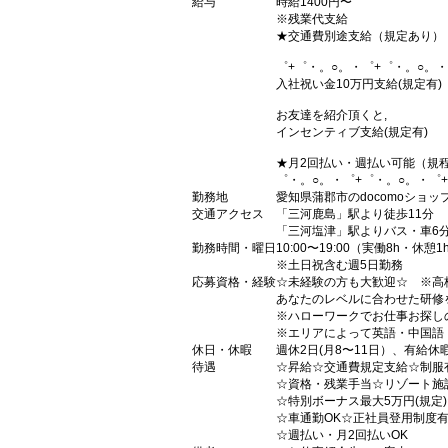
給与
時給1400円〜
※残業代支給
★交通費別途支給（規定あり）
゜+゜・。○。・゜+゜・。○。・
入社祝い金10万円支給(規定有)
お友達を紹介頂くと,
インセンティブ支給(規定有)
★月2回払い・週払い可能（規
゜・。○。・゜+゜・。○。・゜
勤務地
愛知県蒲郡市のdocomoショッ
交通アクセス
「三河鹿島」駅より徒歩11分
「三河塩津」駅よりバス・車6
勤務時間・曜日
10:00〜19:00（実働8h・休憩1
※土日祝含む週5日勤務
応募資格・経験
☆未経験の方も大歓迎☆ ※高
あなたのレベルに合わせた研修
※ハローワークでお仕事お探し
※エリアによって英語・中国語
休日・休暇
週休2日(月8〜11日）、有給休
待遇
☆昇給☆交通費規定支給☆制服
☆資格・残業手当☆リゾート施
☆特別ボーナス最大5万円(規定
☆車通勤OK☆正社員登用制度
☆週払い・月2回払いOK