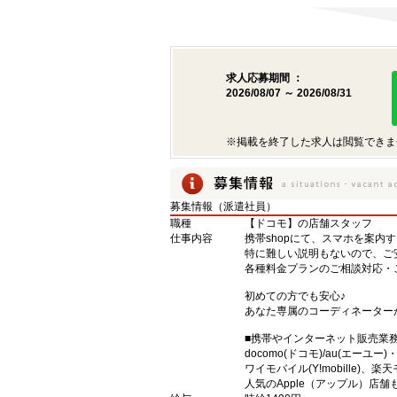
求人応募期間 ：
2026/08/07 ～ 2026/08/31
※掲載を終了した求人は閲覧できま
募集情報（派遣社員）
職種
【ドコモ】の店舗スタッフ
仕事内容
携帯shopにて、スマホを案内
特に難しい説明もないので、ご
各種料金プランのご相談対応・
初めての方でも安心♪
あなた専属のコーディネーター
■携帯やインターネット販売業
docomo(ドコモ)/au(エーユー
ワイモバイル(Y!mobille)
人気のApple（アップル）店