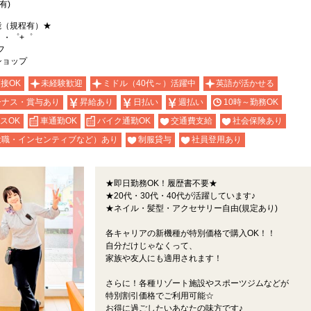
有)
能（規程有）★
。・゜+゜
フ
ショップ
面接OK
未経験歓迎
ミドル（40代～）活躍中
英語が活かせる
ーナス・賞与あり
昇給あり
日払い
週払い
10時～勤務OK
スOK
車通勤OK
バイク通勤OK
交通費支給
社会保険あり
役職・インセンティブなど）あり
制服貸与
社員登用あり
★即日勤務OK！履歴書不要★
★20代・30代・40代が活躍しています♪
★ネイル・髪型・アクセサリー自由(規定あり)
各キャリアの新機種が特別価格で購入OK！！
自分だけじゃなくって、
家族や友人にも適用されます！
さらに！各種リゾート施設やスポーツジムなどが
特別割引価格でご利用可能☆
お得に過ごしたいあなたの味方です♪