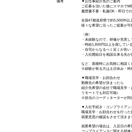
備考
▼お仕事紹介先のご案内
ご応募を頂いた後にスマホでW
履歴書不要・私服OK・即日で
全国47都道府県で約5,000
様々な希望に沿ったご提案が可
〈例〉
・未経験なので、研修が充実し
・時給1,600円以上を探してい
・自宅からなるべく近くが良い
・入社開始日を相談出来る先が
など、面接時にお気軽に相談く
※経験が有る方は土日休み・時
▼職場見学・お顔合わせ
勤務先の希望が決まったら
紹介先希望の会社で職場見学・
リモートでも対応可能♪
※担当のコーディネーターが同
▼入社手続き・コンプライアン
職場見学・お顔合わせを行った
就業意思の確認をさせて頂きま
就業希望の場合は、入店日の希
コンプライアンスに関する研修