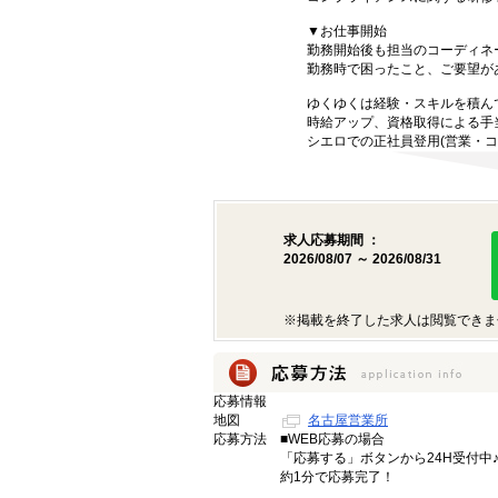
▼お仕事開始
勤務開始後も担当のコーディネ
勤務時で困ったこと、ご要望が
ゆくゆくは経験・スキルを積ん
時給アップ、資格取得による手
シエロでの正社員登用(営業・コ
求人応募期間 ：
2026/08/07 ～ 2026/08/31
※掲載を終了した求人は閲覧できま
応募情報
地図
名古屋営業所
応募方法
■WEB応募の場合
「応募する」ボタンから24H受付中
約1分で応募完了！