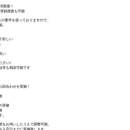
EB面接！
の登録面接も可能
件以上の案件を扱っておりますので、
能。
て欲しい
る
良い
ださい♪
短等も相談可能です
お顔合わせを実施！
席
ス研修
後
す。
望をお伺いしたうえで調整可能。
を入店日までに実施致します。