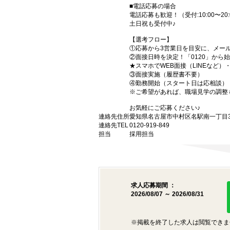
■電話応募の場合
電話応募も歓迎！（受付:10:00〜20:
土日祝も受付中♪
【選考フロー】
①応募から3営業日を目安に、メール
②面接日時を決定！「0120」から
★スマホでWEB面接（LINEなど
③面接実施（履歴書不要）
④勤務開始（スタート日は応相談）
※ご希望があれば、職場見学の調整
お気軽にご応募ください♪
連絡先住所
愛知県名古屋市中村区名駅南一丁目3番
連絡先TEL
0120-919-849
担当
採用担当
求人応募期間 ：
2026/08/07 ～ 2026/08/31
※掲載を終了した求人は閲覧できま