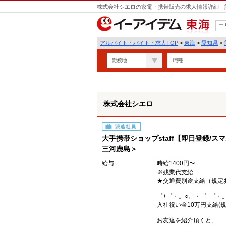
株式会社シエロの家電・携帯販売の求人情報詳細 -
エ
東海
アルバイト・バイト・求人TOP
>
東海
>
愛知県
>
勤務地
職種
株式会社シエロ
派遣社員
大手携帯ショップstaff【即日登録/ス
三河鹿島＞
給与
時給1400円〜
※残業代支給
★交通費別途支給（規定
゜+゜・。○。・゜+゜・
入社祝い金10万円支給(規
お友達を紹介頂くと,