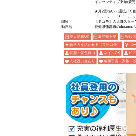
インセンティブ支給(規定
★月2回払い・週払い可
゜・。○。・゜+゜・。○
職種
【ドコモ】の店舗スタッ
勤務地
愛知県蒲郡市のdocomo
即日勤務OK
履歴書不要
Web
語学力を活かせる（英語以外）
ボ
髪型・髪色自由
ネイルOK
ピア
入社祝い金あり
各種手当（家族・