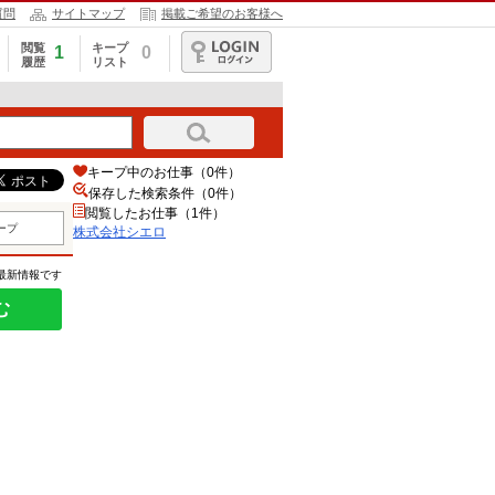
質問
サイトマップ
掲載ご希望のお客様へ
閲覧
キープ
1
0
履歴
リスト
ログイン
キープ中のお仕事（0件）
保存した検索条件（
0
件）
閲覧したお仕事（1件）
ープ
株式会社シエロ
の最新情報です
む