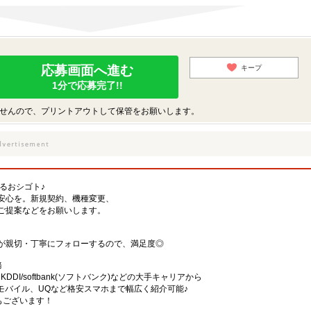
応募画面へ進む
キープ
1分で応募完了!!
せんので、プリントアウトして保管をお願いします。
するおシゴト♪
安心を。新規契約、機種変更、
ご提案などをお願いします。
が親切・丁寧にフォローするので、満足度◎
務
)・KDDI/softbank(ソフトバンク)などの大手キャリアから
、楽天モバイル、UQなど格安スマホまで幅広く紹介可能♪
舗もございます！