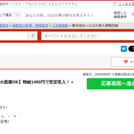
よくある
 蒲郡市｜バイト・アルバイトのことならイーアイデム
保存した
0
リア選択
「あなたの街」のお仕事が探せる求人サイト
検索条件
蒲郡市
>
蒲郡市の家電・携帯販売
>
三河鹿島駅
> 株式会社シエロの求人情報詳細
キ
更新日：2026/08/07 ※更新日時点
マホ面接OK】時給1400円で安定収入！＜
応募画面へ進
あり）
。○。・゜+゜
定有)