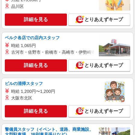
給(規定有) お友達を紹介頂くと, インセンティブ支
品川区
詳細を見る
キープ
給(規定有) ゜・。○。・゜+゜・。○。・゜+゜
詳細を見る
とりあえずキープ
派遣社員
株式会社シエロ
【Y!mobile】人気機種に詳しくなれる携帯販
ベルク各店での店内スタッフ
売
時給 1,065円
時給1400〜1600円（経験・能力による） ※残
古河市・佐野市・前橋市・高崎市・伊勢崎市・太田市・館林市・
業代支給 ★交通費別途支給（規定あり） ゜
+゜・。○。・゜+゜・。○。・゜+゜ 入社祝い金10
愛知県西尾市のY!mobileショップ
万円支給(規定有) お友達を紹介頂くと, インセンテ
詳細を見る
とりあえずキープ
ィブ支給(規定有) ★月2回払い・週払い可能（規程
詳細を見る
キープ
有）★ ゜・。○。・゜+゜・。○。・゜+゜
ビルの清掃スタッフ
派遣社員
時給 1,200円〜1,200円
株式会社シエロ
大阪市北区
【docomo】の携帯販売スタッフ
時給1400円〜 ※残業代支給 ★交通費別途支給
詳細を見る
とりあえずキープ
（規定あり） ゜+゜・。○。・゜+゜・。○。・゜
+゜ 入社祝い金10万円支給(規定有) お友達を紹介
愛知県西尾市のdocomoショップ
頂くと, インセンティブ支給(規定有) ★月2回払
警備員スタッフ（イベント、道路、商業施設、
い・週払い可能（規程有）★ ゜・。○。・゜
詳細を見る
キープ
大型駐車場、JR列車見張りなど）
+゜・。○。・゜+゜