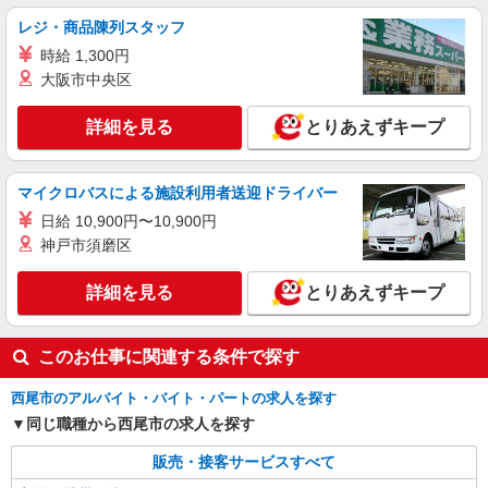
時給1400円〜 ※残業代支給 ★交通費別途支給
レジ・商品陳列スタッフ
（規定あり） ゜+゜・。○。・゜+゜・。○。・゜
時給 1,300円
+゜ 入社祝い金10万円支給(規定有) お友達を紹介
愛知県西尾市のdocomoショップ
頂くと, インセンティブ支給(規定有) ★月2回払
大阪市中央区
い・週払い可能（規程有）★ ゜・。○。・゜
詳細を見る
キープ
+゜・。○。・゜+゜
詳細を見る
とりあえずキープ
派遣社員
株式会社シエロ
マイクロバスによる施設利用者送迎ドライバー
【softbank】の携帯販売スタッフ
日給 10,900円〜10,900円
時給1400〜1600円（経験・能力による） ※残
神戸市須磨区
業代支給 ★交通費別途支給（規定あり） ゜
+゜・。○。・゜+゜・。○。・゜+゜ 入社祝い金10
愛知県西尾市のsoftbankショップ
詳細を見る
とりあえずキープ
万円支給(規定有) お友達を紹介頂くと, インセンテ
ィブ支給(規定有) ★月2回払い・週払い可能（規程
詳細を見る
キープ
有）★ ゜・。○。・゜+゜・。○。・゜+゜
このお仕事に関連する条件で探す
西尾市のアルバイト・バイト・パートの求人を探す
同じ職種から西尾市の求人を探す
販売・接客サービスすべて