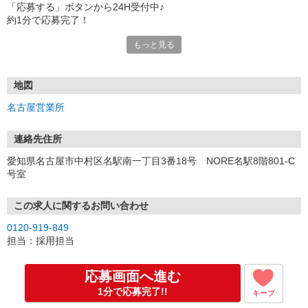
「応募する」ボタンから24H受付中♪
約1分で応募完了！
もっと見る
■電話応募の場合
電話応募も歓迎！（受付:10:00〜20:00）
土日祝も受付中♪
地図
【選考フロー】
名古屋営業所
①応募から3営業日を目安に、メールorお電話でご連絡します。
②面接日時を決定！「0120」から始まる電話番号からご連絡します
★スマホでWEB面接（LINEなど）・出張面接・事務所面接と選べま
連絡先住所
す
愛知県名古屋市中村区名駅南一丁目3番18号 NORE名駅8階801-C
③面接実施（履歴書不要）
号室
④勤務開始（スタート日は応相談）
※ご希望があれば、職場見学の調整もOKです！
この求人に関するお問い合わせ
お気軽にご応募ください♪
0120-919-849
担当：採用担当
応募画面へ進む
1分で応募完了!!
キープ