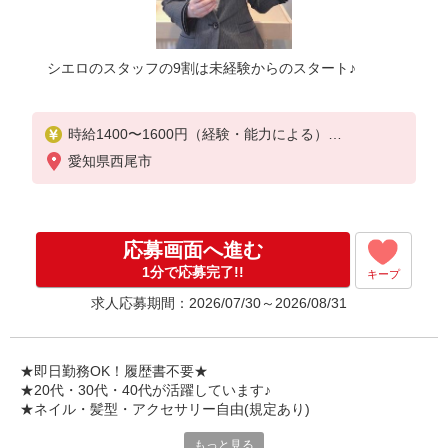
シエロのスタッフの9割は未経験からのスタート♪
時給1400〜1600円（経験・能力による）
※残業代支給
愛知県西尾市
★交通費別途支給（規定あり）
゜+゜・。○。・゜+゜・。○。・゜+゜
入社祝い金10万円支給(規定有)
応募画面へ進む
お友達を紹介頂くと,
1分で応募完了!!
キープ
インセンティブ支給(規定有)
求人応募期間：2026/07/30～2026/08/31
★月2回払い・週払い可能（規程有）★
゜・。○。・゜+゜・。○。・゜+゜
★即日勤務OK！履歴書不要★
★20代・30代・40代が活躍しています♪
★ネイル・髪型・アクセサリー自由(規定あり)
もっと見る
新しい機種やプラン。