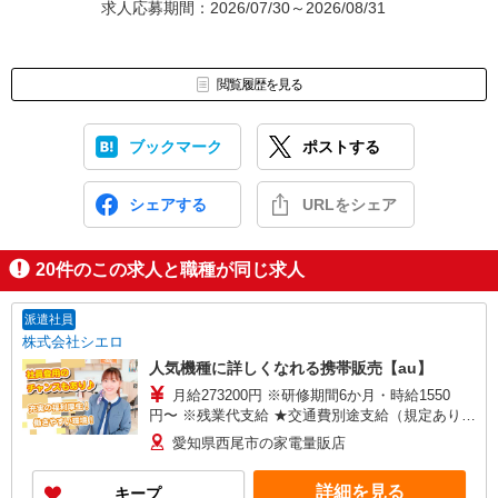
求人応募期間：2026/07/30～2026/08/31
閲覧履歴を見る
ブックマーク
ポストする
シェアする
URLをシェア
20
件のこの求人と職種が同じ求人
派遣社員
株式会社シエロ
人気機種に詳しくなれる携帯販売【au】
月給273200円 ※研修期間6か月・時給1550
円〜 ※残業代支給 ★交通費別途支給（規定あり）
゜+゜・。○。・゜+゜・。○。・゜+゜ 入社祝い金
愛知県西尾市の家電量販店
10万円支給(規定有) お友達を紹介頂くと, インセン
ティブ支給(規定有) ゜・。○。・゜+゜・。
詳細を見る
キープ
○。・゜+゜