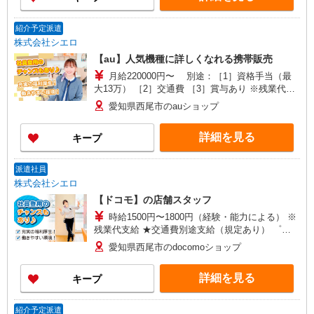
紹介予定派遣
株式会社シエロ
【au】人気機種に詳しくなれる携帯販売
月給220000円〜 別途：［1］資格手当（最
大13万） ［2］交通費 ［3］賞与あり ※残業代支
給 ★交通費別途支給（規定あり） ゜+゜・。
愛知県西尾市のauショップ
○。・゜+゜・。○。・゜+゜ 入社祝い金10万円支
給(規定有) お友達を紹介頂くと, インセンティブ支
詳細を見る
キープ
給(規定有) ゜・。○。・゜+゜・。○。・゜+゜
派遣社員
株式会社シエロ
【ドコモ】の店舗スタッフ
時給1500円〜1800円（経験・能力による） ※
残業代支給 ★交通費別途支給（規定あり） ゜
+゜・。○。・゜+゜・。○。・゜+゜ 入社祝い金10
愛知県西尾市のdocomoショップ
万円支給(規定有) お友達を紹介頂くと, インセンテ
ィブ支給(規定有) ★月2回払い・週払い可能（規程
詳細を見る
キープ
有）★ ゜・。○。・゜+゜・。○。・゜+゜
紹介予定派遣