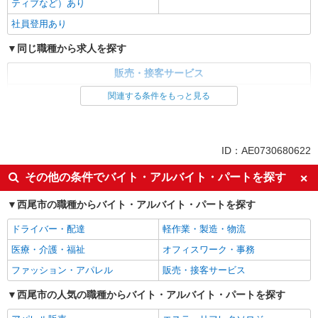
ティブなど）あり
社員登用あり
同じ職種から求人を探す
販売・接客サービス
家電・携帯販売
関連する条件をもっと見る
同じ特徴から求人を探す
未経験歓迎
ミドル（40代～）活躍中
ID：AE0730680622
英語が活かせる
ボーナス・賞与あり
その他の条件でバイト・アルバイト・パートを探す
日払い
車通勤OK
西尾市の職種からバイト・アルバイト・パートを探す
交通費支給
社会保険あり
社員登用あり
ドライバー・配達
軽作業・製造・物流
医療・介護・福祉
オフィスワーク・事務
ファッション・アパレル
販売・接客サービス
西尾市の人気の職種からバイト・アルバイト・パートを探す