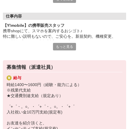
日々変わる専門知識を覚えるのはやっぱり大変。
でも心配ご無用！
仕事内容
シエロのご紹介するお店は、チームワークが良く
【Y!mobile】の携帯販売スタッフ
お互いに教え合ったり、フォローしあったりする
携帯shopにて、スマホを案内するおシゴト♪
和気あいあいとした人間関係がある店舗ばかり！
特に難しい説明もないので、ご安心を。新規契約、機種変更、
皆で一緒にステップアップしましょう♪
各種料金プランのご相談対応・ご提案などをお願いします。
もっと見る
【選べるお仕事いろいろ】
初めての方でも安心♪
￣￣￣￣￣￣￣￣￣￣￣
あなた専属のコーディネーターが親切・丁寧にフォローするので、
▼オフィスワーク
満足度◎
事務、経理、データ入力、コールセンター、受付
募集情報（派遣社員）
▼工場・製造・軽作業系
■携帯やインターネット販売業務
機械/食品製造・梱包・仕分け・加工・組立・検査
給与
docomo(ドコモ)/au(エーユー)・KDDI/softbank(ソフトバンク)など
▼美容系
時給1400〜1600円（経験・能力による）
の大手キャリアから
眉毛サロンのアイブロウ・ネイリスト・エステ
※残業代支給
ワイモバイル(Y!mobille)、楽天モバイル、UQなど格安スマホまで幅
▼営業・販売
★交通費別途支給（規定あり）
広く紹介可能♪
法人営業・アパレル販売・個別指導塾・人材紹介
人気のApple（アップル）店舗もございます！
▼人気案件も多数♪
゜+゜・。○。・゜+゜・。○。・゜+゜
短期・期間限定・オープニング・官公庁案件
入社祝い金10万円支給(規定有)
上場/優良/大手企業など
お友達を紹介頂くと,
【スマホ面接実施中】
インセンティブ支給(規定有)