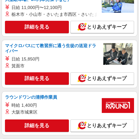
日給 11,000円〜12,100円
紹介予定派遣
栃木市・小山市・さいたま市西区・さいたま市岩槻区・久喜市・
株式会社シエロ
【docomo】の携帯販売スタッフ
詳細を見る
とりあえずキープ
時給1400円〜 ※残業代支給 ★交通費別途支給
（規定あり） ゜+゜・。○。・゜+゜・。○。・゜
+゜ 入社祝い金10万円支給(規定有) お友達を紹介
マイクロバスにて教習所に通う生徒の送迎ドラ
愛知県西尾市のdocomoショップ
イバー
頂くと, インセンティブ支給(規定有) ★月2回払
い・週払い可能（規程有）★ ゜・。○。・゜
日給 15,850円
詳細を見る
キープ
+゜・。○。・゜+゜
箕面市
紹介予定派遣
詳細を見る
とりあえずキープ
株式会社シエロ
【Y!mobile】の携帯販売スタッフ
時給1400〜1600円（経験・能力による） ※残
ラウンドワンの清掃作業員
業代支給 ★交通費別途支給（規定あり） ゜
時給 1,400円
+゜・。○。・゜+゜・。○。・゜+゜ 入社祝い金10
愛知県西尾市の携帯ショップ
大阪市城東区
万円支給(規定有) お友達を紹介頂くと, インセンテ
ィブ支給(規定有) ★月2回払い・週払い可能（規程
詳細を見る
キープ
有）★ ゜・。○。・゜+゜・。○。・゜+゜
詳細を見る
とりあえずキープ
紹介予定派遣