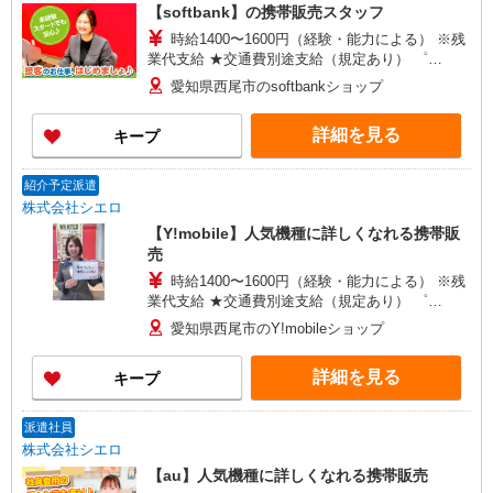
【softbank】の携帯販売スタッフ
時給1400〜1600円（経験・能力による） ※残
業代支給 ★交通費別途支給（規定あり） ゜
+゜・。○。・゜+゜・。○。・゜+゜ 入社祝い金10
愛知県西尾市のsoftbankショップ
万円支給(規定有) お友達を紹介頂くと, インセンテ
ィブ支給(規定有) ★月2回払い・週払い可能（規程
詳細を見る
キープ
有）★ ゜・。○。・゜+゜・。○。・゜+゜
紹介予定派遣
株式会社シエロ
【Y!mobile】人気機種に詳しくなれる携帯販
売
時給1400〜1600円（経験・能力による） ※残
業代支給 ★交通費別途支給（規定あり） ゜
+゜・。○。・゜+゜・。○。・゜+゜ 入社祝い金10
愛知県西尾市のY!mobileショップ
万円支給(規定有) お友達を紹介頂くと, インセンテ
ィブ支給(規定有) ★月2回払い・週払い可能（規程
詳細を見る
キープ
有）★ ゜・。○。・゜+゜・。○。・゜+゜
派遣社員
株式会社シエロ
【au】人気機種に詳しくなれる携帯販売