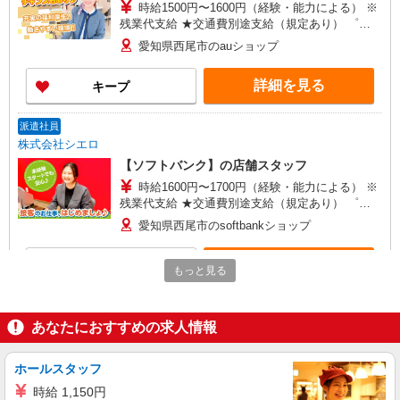
時給1500円〜1600円（経験・能力による） ※
残業代支給 ★交通費別途支給（規定あり） ゜
+゜・。○。・゜+゜・。○。・゜+゜ 入社祝い金10
愛知県西尾市のauショップ
万円支給(規定有) お友達を紹介頂くと, インセンテ
ィブ支給(規定有) ★月2回払い・週払い可能（規程
詳細を見る
キープ
有）★ ゜・。○。・゜+゜・。○。・゜+゜
派遣社員
株式会社シエロ
【ソフトバンク】の店舗スタッフ
時給1600円〜1700円（経験・能力による） ※
残業代支給 ★交通費別途支給（規定あり） ゜
+゜・。○。・゜+゜・。○。・゜+゜ 入社祝い金10
愛知県西尾市のsoftbankショップ
万円支給(規定有) お友達を紹介頂くと, インセンテ
ィブ支給(規定有) ★月2回払い・週払い可能（規程
詳細を見る
キープ
有）★ ゜・。○。・゜+゜・。○。・゜+゜
もっと見る
紹介予定派遣
株式会社シエロ
あなたにおすすめの求人情報
携帯販売スタッフ【softbank】
時給1600円〜 ※別途インセンティブ、職能評
ホールスタッフ
価制度あり ※残業代支給 ★交通費別途支給（規定
時給 1,150円
あり） ゜+゜・。○。・゜+゜・。○。・゜+゜ 入