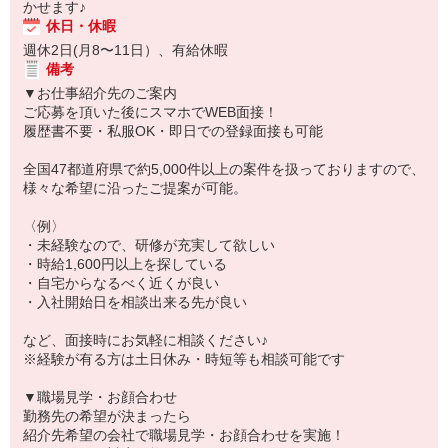
かせます♪
休日・休暇
週休2日(月8〜11日）、有給休暇
備考
▼お仕事紹介先のご案内
ご応募を頂いた後にスマホでWEB面接！
履歴書不要・私服OK・即日での登録面接も可能
全国47都道府県で約5,000件以上の案件を扱っておりますので、
様々な希望に沿ったご提案が可能。
〈例〉
・未経験なので、研修が充実して欲しい
・時給1,600円以上を探している
・自宅からなるべく近くが良い
・入社開始日を相談出来る先が良い
など、面接時にお気軽に相談ください♪
※経験が有る方は土日休み・時短等も相談可能です
▼職場見学・お顔合わせ
勤務先の希望が決まったら
紹介先希望の会社で職場見学・お顔合わせを実施！