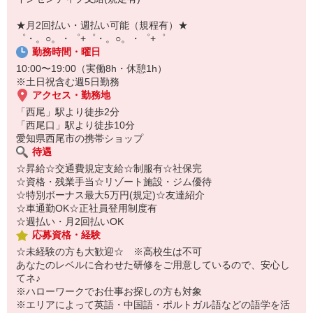
￣￣￣￣￣￣￣￣￣
自宅に居ながらスマホでカンタン面接OK！
★月2回払い・週払い可能（規程有）★
オンライン面談なのでスピード対応。
゜・。○。・゜+゜・。○。・゜+゜
勤務時間・曜日
10:00〜19:00（実働8h・休憩1h）
※土日祝含む週5日勤務
アクセス・勤務地
「西尾」駅より徒歩2分
「西尾口」駅より徒歩10分
愛知県西尾市の携帯ショップ
待遇
☆昇給☆交通費規定支給☆制服有☆社保完
☆資格・残業手当☆リゾート施設・ジム優待
☆特別ボーナス最大5万円(規定)☆友達紹介
☆車通勤OK☆正社員登用制度有
☆週払い・月2回払いOK
応募資格・経験
☆未経験の方も大歓迎☆ ※高校生は不可
あなたのレベルに合わせた研修をご用意しているので、安心し
てネ♪
※ハローワークでお仕事お探しの方も対象
※エリアによって英語・中国語・ポルトガル語などの語学を活