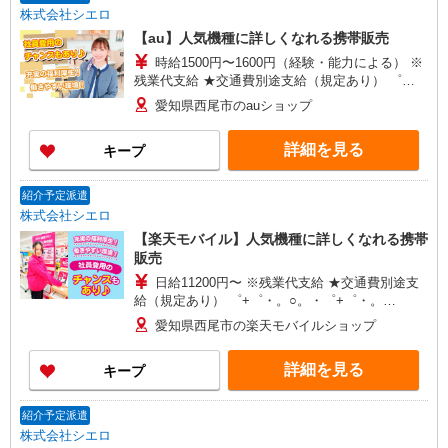
株式会社シエロ
【au】人気機種に詳しくなれる携帯販売
時給1500円〜1600円（経験・能力による） ※
残業代支給 ★交通費別途支給（規定あり） ゜
+゜・。○。・゜+゜・。○。・゜+゜ 入社祝い金10
愛知県西尾市のauショップ
万円支給(規定有) お友達を紹介頂くと, インセンテ
ィブ支給(規定有) ★月2回払い・週払い可能（規程
詳細を見る
キープ
有）★ ゜・。○。・゜+゜・。○。・゜+゜
紹介予定派遣
株式会社シエロ
【楽天モバイル】人気機種に詳しくなれる携帯
販売
日給11200円〜 ※残業代支給 ★交通費別途支
給（規定あり） ゜+゜・。○。・゜+゜・。
○。・゜+゜ 入社祝い金10万円支給(規定有) お友達
愛知県西尾市の楽天モバイルショップ
を紹介頂くと, インセンティブ支給(規定有) ★月2
回払い・週払い可能（規程有）★ ゜・。○。・゜
詳細を見る
キープ
+゜・。○。・゜+゜
紹介予定派遣
株式会社シエロ