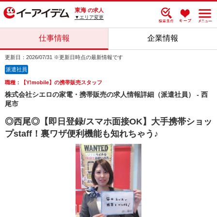
東海
の求人
▼エリア変更
仕事情報
企業情報
更新日：2026/07/31 ※更新日時点の最新情報です
派遣社員
職種：【Y!mobile】の携帯販売スタッフ
株式会社シエロの家電・携帯販売の求人情報詳細（派遣社員） - 西
尾市
◎西尾◎【即日登録/スマホ面接OK】大手携帯ショッ
プstaff！裏ワザ便利機能も知れちゃう♪