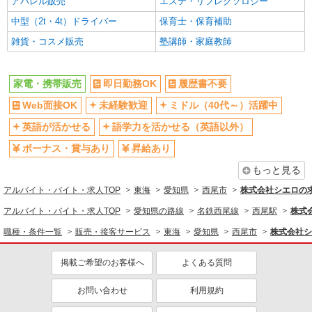
アパレル販売
エステ・リフレクソロジー
中型（2t・4t）ドライバー
保育士・保育補助
雑貨・コスメ販売
塾講師・家庭教師
家電・携帯販売
即日勤務OK
履歴書不要
Web面接OK
未経験歓迎
ミドル（40代～）活躍中
英語が活かせる
語学力を活かせる（英語以外）
ボーナス・賞与あり
昇給あり
もっと見る
アルバイト・バイト・求人TOP
東海
愛知県
西尾市
株式会社シエロの
アルバイト・バイト・求人TOP
愛知県の路線
名鉄西尾線
西尾駅
株式
職種・条件一覧
販売・接客サービス
東海
愛知県
西尾市
株式会社シ
掲載ご希望のお客様へ
よくある質問
お問い合わせ
利用規約