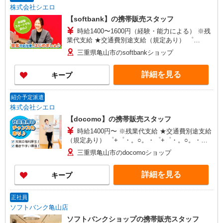
株式会社シエロ
【softbank】の携帯販売スタッフ
時給1400〜1600円（経験・能力による） ※残
業代支給 ★交通費別途支給（規定あり） ゜
+゜・。○。・゜+゜・。○。・゜+゜ 入社祝い金10
三重県亀山市のsoftbankショップ
万円支給(規定有) お友達を紹介頂くと, インセンテ
ィブ支給(規定有) ★月2回払い・週払い可能（規程
詳細を見る
キープ
有）★ ゜・。○。・゜+゜・。○。・゜+゜
紹介予定派遣
株式会社シエロ
【docomo】の携帯販売スタッフ
時給1400円〜 ※残業代支給 ★交通費別途支給
（規定あり） ゜+゜・。○。・゜+゜・。○。・゜
+゜ 入社祝い金10万円支給(規定有) お友達を紹介
三重県亀山市のdocomoショップ
頂くと, インセンティブ支給(規定有) ★月2回払
い・週払い可能（規程有）★ ゜・。○。・゜
詳細を見る
キープ
+゜・。○。・゜+゜
正社員
ソフトバンク亀山店
ソフトバンクショップの携帯販売スタッフ