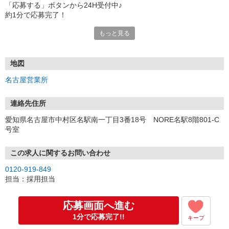
「応募する」ボタンから24H受付中♪
約1分で応募完了！
もっと見る
■電話応募の場合
電話応募も歓迎！（受付:10:00〜20:00）
土日祝も受付中♪
地図
【選考フロー】
名古屋営業所
①応募から3営業日を目安に、メールorお電話でご連絡します。
②面接日時を決定！「0120」から始まる電話番号からご連絡します
★スマホでWEB面接（LINEなど）・出張面接・事務所面接と選べま
連絡先住所
す
愛知県名古屋市中村区名駅南一丁目3番18号 NORE名駅8階801-C
③面接実施（履歴書不要）
号室
④勤務開始（スタート日は応相談）
※ご希望があれば、職場見学の調整もOKです！
この求人に関するお問い合わせ
お気軽にご応募ください♪
0120-919-849
担当：採用担当
応募画面へ進む
1分で応募完了!!
キープ