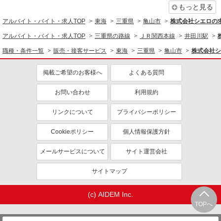
もっと見る
アルバイト・バイト・求人TOP
東海
三重県
亀山市
株式会社シエロの
アルバイト・バイト・求人TOP
三重県の路線
ＪＲ関西本線
井田川駅
職種・条件一覧
販売・接客サービス
東海
三重県
亀山市
株式会社シ
掲載ご希望のお客様へ
よくある質問
お問い合わせ
利用規約
リンクについて
プライバシーポリシー
Cookieポリシー
個人情報保護方針
メールサービスについて
サイト運営会社
サイトマップ
(c) AIDEM Inc.
TOPへ