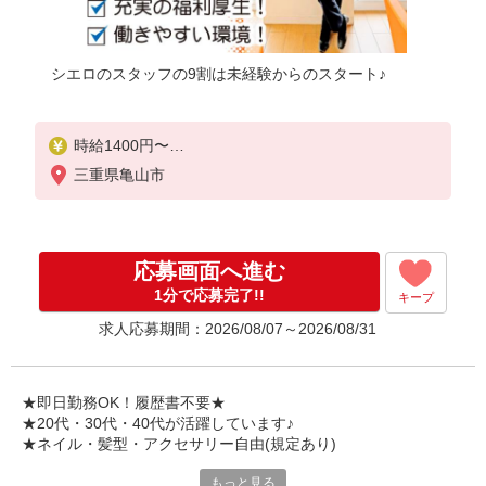
シエロのスタッフの9割は未経験からのスタート♪
時給1400円〜
※残業代支給
三重県亀山市
★交通費別途支給（規定あり）
゜+゜・。○。・゜+゜・。○。・゜+゜
入社祝い金10万円支給(規定有)
応募画面へ進む
お友達を紹介頂くと,
1分で応募完了!!
キープ
インセンティブ支給(規定有)
求人応募期間：2026/08/07～2026/08/31
★月2回払い・週払い可能（規程有）★
゜・。○。・゜+゜・。○。・゜+゜
★即日勤務OK！履歴書不要★
★20代・30代・40代が活躍しています♪
★ネイル・髪型・アクセサリー自由(規定あり)
もっと見る
新しい機種やプラン。