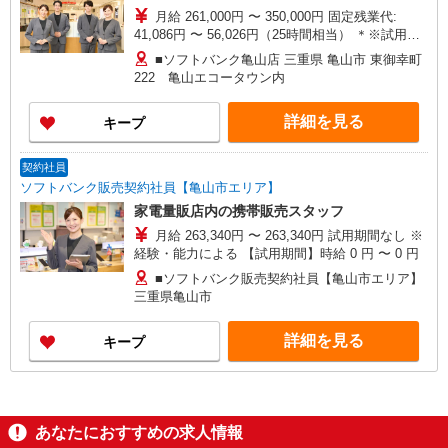
月給 261,000円 〜 350,000円 固定残業代:
41,086円 〜 56,026円（25時間相当） ＊※試用期
間中については37,351円を支給 ※時間外手当は
■ソフトバンク亀山店 三重県 亀山市 東御幸町
時間外労働の有無にかかわらず、固定残業代とし
222 亀山エコータウン内
て支給し、相当時間を超える時間外労働分は法定
どおり追加で支給します。 試用期間あり 2ヶ月 ※
詳細を見る
キープ
経験・能力による 【試用期間】月給 237351 円 〜
237351 円
契約社員
ソフトバンク販売契約社員【亀山市エリア】
家電量販店内の携帯販売スタッフ
月給 263,340円 〜 263,340円 試用期間なし ※
経験・能力による 【試用期間】時給 0 円 〜 0 円
■ソフトバンク販売契約社員【亀山市エリア】
三重県亀山市
詳細を見る
キープ
あなたにおすすめの求人情報