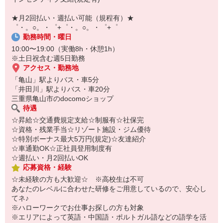
￣￣￣￣￣￣￣￣￣
自宅に居ながらスマホでカンタン面接OK！
★月2回払い・週払い可能（規程有）★
オンライン面談なのでスピード対応。
゜・。○。・゜+゜・。○。・゜+゜
勤務時間・曜日
10:00〜19:00（実働8h・休憩1h）
※土日祝含む週5日勤務
アクセス・勤務地
「亀山」駅よりバス・車5分
「井田川」駅よりバス・車20分
三重県亀山市のdocomoショップ
待遇
☆昇給☆交通費規定支給☆制服有☆社保完
☆資格・残業手当☆リゾート施設・ジム優待
☆特別ボーナス最大5万円(規定)☆友達紹介
☆車通勤OK☆正社員登用制度有
☆週払い・月2回払いOK
応募資格・経験
☆未経験の方も大歓迎☆ ※高校生は不可
あなたのレベルに合わせた研修をご用意しているので、安心し
てネ♪
※ハローワークでお仕事お探しの方も対象
※エリアによって英語・中国語・ポルトガル語などの語学を活