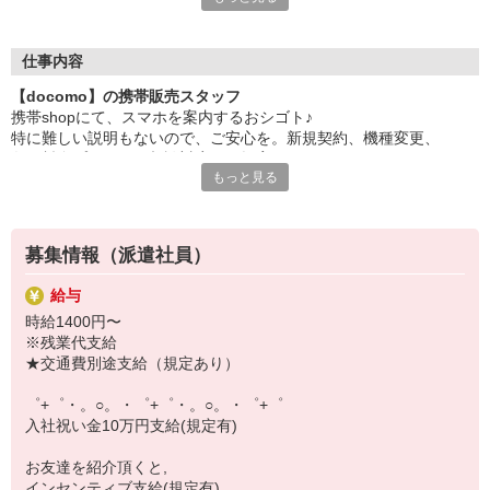
日々変わる専門知識を覚えるのはやっぱり大変。
でも心配ご無用！
仕事内容
シエロのご紹介するお店は、チームワークが良く
【docomo】の携帯販売スタッフ
お互いに教え合ったり、フォローしあったりする
携帯shopにて、スマホを案内するおシゴト♪
和気あいあいとした人間関係がある店舗ばかり！
特に難しい説明もないので、ご安心を。新規契約、機種変更、
皆で一緒にステップアップしましょう♪
各種料金プランのご相談対応・ご提案などをお願いします。
もっと見る
【選べるお仕事いろいろ】
初めての方でも安心♪
￣￣￣￣￣￣￣￣￣￣￣
あなた専属のコーディネーターが親切・丁寧にフォローするので、
▼オフィスワーク
満足度◎
事務、経理、データ入力、コールセンター、受付
募集情報（派遣社員）
▼工場・製造・軽作業系
■携帯やインターネット販売業務
機械/食品製造・梱包・仕分け・加工・組立・検査
給与
docomo(ドコモ)/au(エーユー)・KDDI/softbank(ソフトバンク)など
▼美容系
時給1400円〜
の大手キャリアから
眉毛サロンのアイブロウ・ネイリスト・エステ
※残業代支給
ワイモバイル(Y!mobille)、楽天モバイル、UQなど格安スマホまで幅
▼営業・販売
★交通費別途支給（規定あり）
広く紹介可能♪
法人営業・アパレル販売・個別指導塾・人材紹介
人気のApple（アップル）店舗もございます！
▼人気案件も多数♪
゜+゜・。○。・゜+゜・。○。・゜+゜
短期・期間限定・オープニング・官公庁案件
入社祝い金10万円支給(規定有)
上場/優良/大手企業など
お友達を紹介頂くと,
【スマホ面接実施中】
インセンティブ支給(規定有)