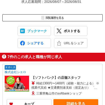
求人応募期間：2026/08/07～2026/08/31
閲覧履歴を見る
ブックマーク
ポストする
シェアする
URLをシェア
7
件のこの求人と職種が同じ求人
派遣社員
株式会社シエロ
【ソフトバンク】の店舗スタッフ
時給1300円〜1400円（経験・能力による） ※
残業代支給 ★交通費別途支給（規定あり） ゜
+゜・。○。・゜+゜・。○。・゜+゜ 入社祝い金10
三重県亀山市のsoftbankショップ
万円支給(規定有) お友達を紹介頂くと, インセンテ
ィブ支給(規定有) ★月2回払い・週払い可能（規程
詳細を見る
キープ
有）★ ゜・。○。・゜+゜・。○。・゜+゜