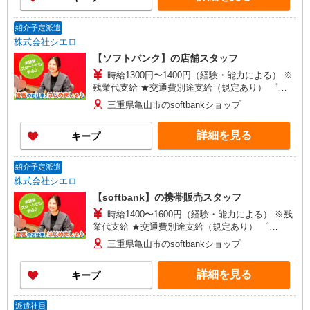
紹介予定派遣
株式会社シエロ
【ソフトバンク】の店舗スタッフ
時給1300円〜1400円（経験・能力による） ※
残業代支給 ★交通費別途支給（規定あり） ゜
+゜・。○。・゜+゜・。○。・゜+゜ 入社祝い金10
三重県亀山市のsoftbankショップ
万円支給(規定有) お友達を紹介頂くと, インセンテ
ィブ支給(規定有) ★月2回払い・週払い可能（規程
詳細を見る
キープ
有）★ ゜・。○。・゜+゜・。○。・゜+゜
紹介予定派遣
株式会社シエロ
【softbank】の携帯販売スタッフ
時給1400〜1600円（経験・能力による） ※残
業代支給 ★交通費別途支給（規定あり） ゜
+゜・。○。・゜+゜・。○。・゜+゜ 入社祝い金10
三重県亀山市のsoftbankショップ
万円支給(規定有) お友達を紹介頂くと, インセンテ
ィブ支給(規定有) ★月2回払い・週払い可能（規程
詳細を見る
キープ
有）★ ゜・。○。・゜+゜・。○。・゜+゜
派遣社員