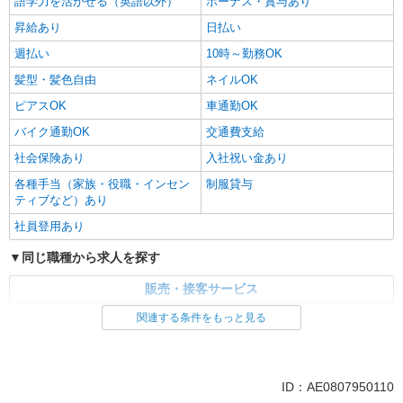
語学力を活かせる（英語以外）
ボーナス・賞与あり
昇給あり
日払い
週払い
10時～勤務OK
髪型・髪色自由
ネイルOK
ピアスOK
車通勤OK
バイク通勤OK
交通費支給
社会保険あり
入社祝い金あり
各種手当（家族・役職・インセン
制服貸与
ティブなど）あり
社員登用あり
同じ職種から求人を探す
販売・接客サービス
家電・携帯販売
関連する条件をもっと見る
同じ特徴から求人を探す
未経験歓迎
ミドル（40代～）活躍中
ID：AE0807950110