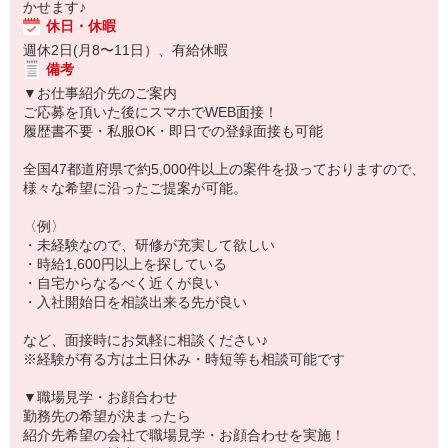
かせます♪
休日・休暇
週休2日(月8〜11日）、有給休暇
備考
▼お仕事紹介先のご案内
ご応募を頂いた後にスマホでWEB面接！
履歴書不要・私服OK・即日での登録面接も可能
全国47都道府県で約5,000件以上の案件を扱っておりますので、
様々な希望に沿ったご提案が可能。
〈例〉
・未経験なので、研修が充実して欲しい
・時給1,600円以上を探している
・自宅からなるべく近くが良い
・入社開始日を相談出来る先が良い
など、面接時にお気軽に相談ください♪
※経験が有る方は土日休み・時短等も相談可能です
▼職場見学・お顔合わせ
勤務先の希望が決まったら
紹介先希望の会社で職場見学・お顔合わせを実施！