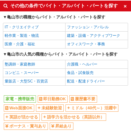
英語が活かせる
ボーナス・賞与あり
その他の条件でバイト・アルバイト・パートを探す
日払い
車通勤OK
亀山市の職種からバイト・アルバイト・パートを探す
交通費支給
社会保険あり
社員登用あり
IT・クリエイティブ
ファッション・アパレル
軽作業・製造・物流
建築・設備・アクティブワーク
医療・介護・福祉
オフィスワーク・事務
亀山市の人気の職種からバイト・アルバイト・パートを探す
塾講師・家庭教師
介護職・ヘルパー
コンビニ・スーパー
食品・試食販売
量販店・大型SC・百貨店
配送・配達ドライバー
家電・携帯販売
即日勤務OK
履歴書不要
Web面接OK
未経験歓迎
ミドル（40代～）活躍中
英語が活かせる
語学力を活かせる（英語以外）
ボーナス・賞与あり
昇給あり