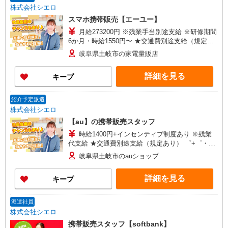
株式会社シエロ
スマホ携帯販売【エーユー】
月給273200円 ※残業手当別途支給 ※研修期間
6か月・時給1550円〜 ★交通費別途支給（規定あ
り） ゜+゜・。○。・゜+゜・。○。・゜+゜ 入社
岐阜県土岐市の家電量販店
祝い金10万円支給(規定有) お友達を紹介頂くと, イ
ンセンティブ支給(規定有) ゜・。○。・゜+゜・。
詳細を見る
キープ
○。・゜+゜
紹介予定派遣
株式会社シエロ
【au】の携帯販売スタッフ
時給1400円+インセンティブ制度あり ※残業
代支給 ★交通費別途支給（規定あり） ゜+゜・。
○。・゜+゜・。○。・゜+゜ 入社祝い金10万円支
岐阜県土岐市のauショップ
給(規定有) お友達を紹介頂くと, インセンティブ支
給(規定有) ★月2回払い・週払い可能（規程有）★
詳細を見る
キープ
゜・。○。・゜+゜・。○。・゜+゜
派遣社員
株式会社シエロ
携帯販売スタッフ【softbank】