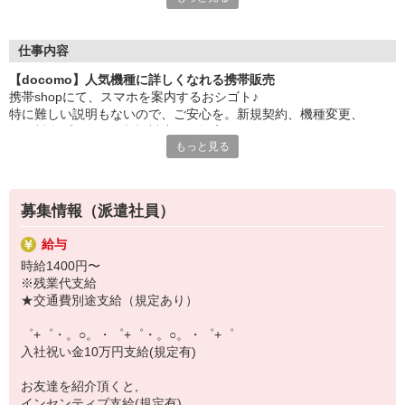
大手キャリアの店舗勤務なので安心・安定！
一度身に着けた知識は、
ずっと先まで役に立ちます！
仕事内容
【docomo】人気機種に詳しくなれる携帯販売
丁寧な研修もあるので、
携帯shopにて、スマホを案内するおシゴト♪
みなさんから働きやすいと好評です♪
特に難しい説明もないので、ご安心を。新規契約、機種変更、
最新アプリ事情やお得なプラン、
各種料金プランのご相談対応・ご提案などをお願いします。
スマホの裏ワザを学べるチャンス♪
もっと見る
初めての方でも安心♪
【選べるお仕事いろいろ】
あなた専属のコーディネーターが親切・丁寧にフォローするので、
￣￣￣￣￣￣￣￣￣￣￣
満足度◎
▼オフィスワーク
募集情報（派遣社員）
事務、経理、データ入力、コールセンター、受付
■携帯やインターネット販売業務
▼工場・製造・軽作業系
給与
docomo(ドコモ)/au(エーユー)・KDDI/softbank(ソフトバンク)など
機械/食品製造・梱包・仕分け・加工・組立・検査
時給1400円〜
の大手キャリアから
▼美容系
※残業代支給
ワイモバイル(Y!mobille)、楽天モバイル、UQなど格安スマホまで幅
眉毛サロンのアイブロウ・ネイリスト・エステ
★交通費別途支給（規定あり）
広く紹介可能♪
▼営業・販売
人気のApple（アップル）店舗もございます！
法人営業・アパレル販売・個別指導塾・人材紹介
゜+゜・。○。・゜+゜・。○。・゜+゜
▼人気案件も多数♪
入社祝い金10万円支給(規定有)
短期・期間限定・オープニング・官公庁案件
上場/優良/大手企業など
お友達を紹介頂くと,
インセンティブ支給(規定有)