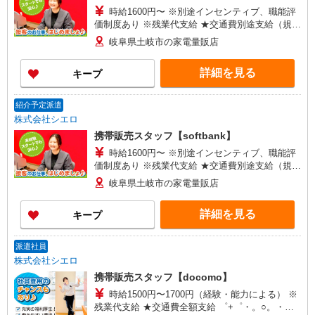
時給1600円〜 ※別途インセンティブ、職能評
価制度あり ※残業代支給 ★交通費別途支給（規定
あり） ゜+゜・。○。・゜+゜・。○。・゜+゜ 入
岐阜県土岐市の家電量販店
社祝い金10万円支給(規定有) お友達を紹介頂くと,
インセンティブ支給(規定有) ★月2回払い・週払い
詳細を見る
キープ
可能（規程有）★ ゜・。○。・゜+゜・。○。・゜
+゜
紹介予定派遣
株式会社シエロ
携帯販売スタッフ【softbank】
時給1600円〜 ※別途インセンティブ、職能評
価制度あり ※残業代支給 ★交通費別途支給（規定
あり） ゜+゜・。○。・゜+゜・。○。・゜+゜ 入
岐阜県土岐市の家電量販店
社祝い金10万円支給(規定有) お友達を紹介頂くと,
インセンティブ支給(規定有) ★月2回払い・週払い
詳細を見る
キープ
可能（規程有）★ ゜・。○。・゜+゜・。○。・゜
+゜
派遣社員
株式会社シエロ
携帯販売スタッフ【docomo】
時給1500円〜1700円（経験・能力による） ※
残業代支給 ★交通費全額支給 ゜+゜・。○。・゜