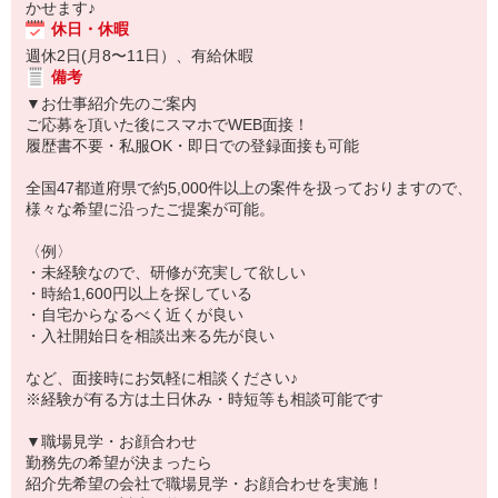
かせます♪
休日・休暇
週休2日(月8〜11日）、有給休暇
備考
▼お仕事紹介先のご案内
ご応募を頂いた後にスマホでWEB面接！
履歴書不要・私服OK・即日での登録面接も可能
全国47都道府県で約5,000件以上の案件を扱っておりますので、
様々な希望に沿ったご提案が可能。
〈例〉
・未経験なので、研修が充実して欲しい
・時給1,600円以上を探している
・自宅からなるべく近くが良い
・入社開始日を相談出来る先が良い
など、面接時にお気軽に相談ください♪
※経験が有る方は土日休み・時短等も相談可能です
▼職場見学・お顔合わせ
勤務先の希望が決まったら
紹介先希望の会社で職場見学・お顔合わせを実施！