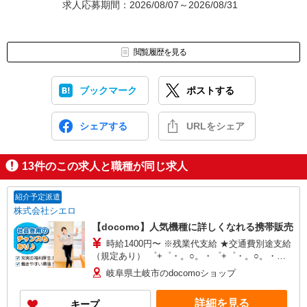
求人応募期間：2026/08/07～2026/08/31
閲覧履歴を見る
ブックマーク
ポストする
シェアする
URLをシェア
13
件のこの求人と職種が同じ求人
紹介予定派遣
株式会社シエロ
【docomo】人気機種に詳しくなれる携帯販売
時給1400円〜 ※残業代支給 ★交通費別途支給
（規定あり） ゜+゜・。○。・゜+゜・。○。・゜
+゜ 入社祝い金10万円支給(規定有) お友達を紹介
岐阜県土岐市のdocomoショップ
頂くと, インセンティブ支給(規定有) ★月2回払
い・週払い可能（規程有）★ ゜・。○。・゜
詳細を見る
キープ
+゜・。○。・゜+゜