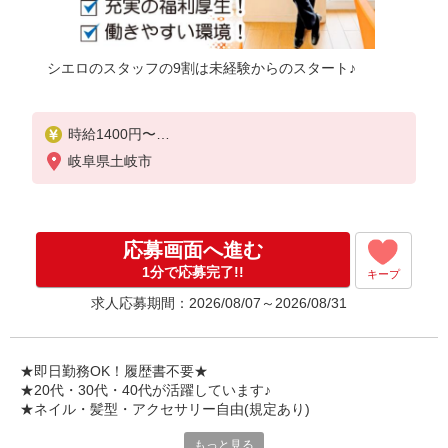
シエロのスタッフの9割は未経験からのスタート♪
時給1400円〜
※残業代支給
岐阜県土岐市
★交通費別途支給（規定あり）
゜+゜・。○。・゜+゜・。○。・゜+゜
入社祝い金10万円支給(規定有)
応募画面へ進む
お友達を紹介頂くと,
1分で応募完了!!
キープ
インセンティブ支給(規定有)
求人応募期間：2026/08/07～2026/08/31
★月2回払い・週払い可能（規程有）★
゜・。○。・゜+゜・。○。・゜+゜
★即日勤務OK！履歴書不要★
★20代・30代・40代が活躍しています♪
★ネイル・髪型・アクセサリー自由(規定あり)
もっと見る
シエロのスタッフは9割が未経験スタート。