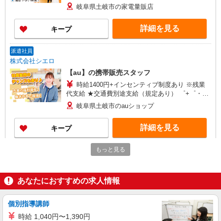
+゜・。○。・゜+゜ 入社祝い金10万円支給(規定
岐阜県土岐市の家電量販店
有) お友達を紹介頂くと, インセンティブ支給(規定
有) ★月2回払い・週払い可能（規程有）★ ゜・。
詳細を見る
キープ
○。・゜+゜・。○。・゜+゜
派遣社員
株式会社シエロ
【au】の携帯販売スタッフ
時給1400円+インセンティブ制度あり ※残業
代支給 ★交通費別途支給（規定あり） ゜+゜・。
○。・゜+゜・。○。・゜+゜ 入社祝い金10万円支
岐阜県土岐市のauショップ
給(規定有) お友達を紹介頂くと, インセンティブ支
給(規定有) ★月2回払い・週払い可能（規程有）★
詳細を見る
キープ
゜・。○。・゜+゜・。○。・゜+゜
もっと見る
正社員
ソフトバンクイオンモール土岐店
ソフトバンクショップの携帯販売スタッフ
あなたにおすすめの求人情報
月給 235,000円 〜 350,000円 固定残業代:
55,000円 〜 55,000円（30時間相当） ＊時間外手
当は時間外労働の有無にかかわらず、固定残業代
個別指導講師
■ソフトバンクイオンモール土岐店 岐阜県 土
として支給し、相当時間を超える時間外労働分は
岐市 土岐津町土岐口 1372番の1 イオンモール土
時給 1,040円〜1,390円
法定どおり追加で支給します。 試用期間あり 3ヶ