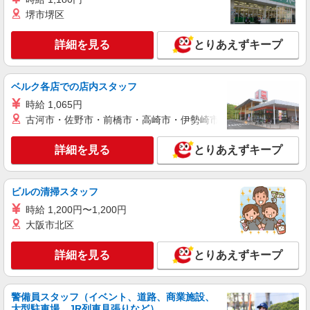
詳細を見る
堺市堺区
キープ
詳細を見る
とりあえずキープ
派遣社員
紹介予定派遣
株式会社シエロ
スマホ携帯販売【エーユー】
ベルク各店での店内スタッフ
時給1550円〜 ※残業代支給 ★交通費別途全額
時給 1,065円
支給 【資格手当制度】 au資格取得で5200〜11400
円/月支給 家電アドバイザー資格をお持ちの方はグ
古河市・佐野市・前橋市・高崎市・伊勢崎市・太田市・館林市・
岐阜県土岐市の家電量販店
レードに合わせて2500〜5000円/月支給 ※入社後
獲得も対象 【役割手当】 CSA（チーフセールス
詳細を見る
とりあえずキープ
詳細を見る
キープ
アドバイザー）に昇格すると16600円/月支給 ゜
+゜・。○。・゜+゜・。○。・゜+゜ 入社祝い金10
万円支給(規定有) お友達を紹介頂くと, インセンテ
ビルの清掃スタッフ
ィブ支給(規定有) ★月2回払い・週払い可能（規程
有）★ ゜・。○。・゜+゜・。○。・゜+゜
時給 1,200円〜1,200円
大阪市北区
詳細を見る
とりあえずキープ
警備員スタッフ（イベント、道路、商業施設、
大型駐車場、JR列車見張りなど）