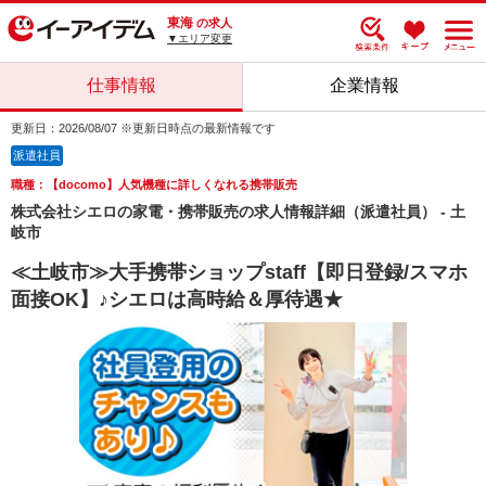
東海
の求人
▼エリア変更
仕事情報
企業情報
更新日：2026/08/07 ※更新日時点の最新情報です
派遣社員
職種：【docomo】人気機種に詳しくなれる携帯販売
株式会社シエロの家電・携帯販売の求人情報詳細（派遣社員） - 土
岐市
≪土岐市≫大手携帯ショップstaff【即日登録/スマホ
面接OK】♪シエロは高時給＆厚待遇★