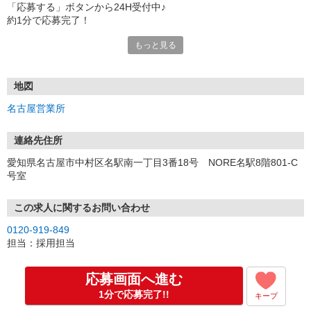
「応募する」ボタンから24H受付中♪
約1分で応募完了！
もっと見る
■電話応募の場合
電話応募も歓迎！（受付:10:00〜20:00）
土日祝も受付中♪
地図
【選考フロー】
名古屋営業所
①応募から3営業日を目安に、メールorお電話でご連絡します。
②面接日時を決定！「0120」から始まる電話番号からご連絡します
★スマホでWEB面接（LINEなど）・出張面接・事務所面接と選べま
連絡先住所
す
愛知県名古屋市中村区名駅南一丁目3番18号 NORE名駅8階801-C
③面接実施（履歴書不要）
号室
④勤務開始（スタート日は応相談）
※ご希望があれば、職場見学の調整もOKです！
この求人に関するお問い合わせ
お気軽にご応募ください♪
0120-919-849
担当：採用担当
応募画面へ進む
1分で応募完了!!
キープ