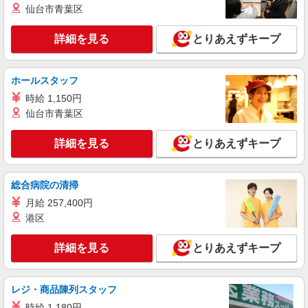
岐1階
仙台市青葉区
月 月給25万円以上 ※経験・能力による 【試用期
詳細を見る
キープ
間】時給 1100 円 〜 1100 円
詳細を見る
とりあえずキープ
正社員
ソフトバンク土岐店
ホールスタッフ
ソフトバンクショップの携帯販売スタッフ
時給 1,150円
月給 210,567円 〜 273,661円 固定残業代:
27,177円 〜 35,321円（20時間相当） ＊時間外手
仙台市青葉区
当は時間外労働の有無にかかわらず、固定残業代
■ソフトバンク土岐店 岐阜県 土岐市 泉梅ノ木
として支給し、相当時間を超える時間外労働分は
町1丁目 7
詳細を見る
とりあえずキープ
法定どおり追加で支給します。 試用期間あり 3ヶ
月 ※経験・能力による 【試用期間】月給 210567
詳細を見る
キープ
円 〜 273661 円
総合病院の清掃
月給 257,400円
契約社員
ソフトバンク販売契約社員【土岐市エリア】
港区
家電量販店内の携帯販売スタッフ
詳細を見る
とりあえずキープ
月給 263,340円 〜 263,340円 試用期間なし ※
経験・能力による 【試用期間】時給 0 円 〜 0 円
■ソフトバンク販売契約社員【土岐市エリア】
レジ・商品陳列スタッフ
岐阜県土岐市
時給 1,180円