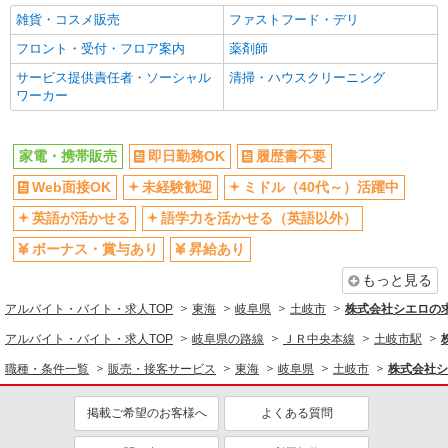
雑貨・コスメ販売
ファストフード・デリ
フロント・受付・フロア案内
薬剤師
サービス提供責任者・ソーシャル
清掃・ハウスクリーニング
ワーカー
家電・携帯販売
即日勤務OK
履歴書不要
Web面接OK
未経験歓迎
ミドル（40代～）活躍中
英語が活かせる
語学力を活かせる（英語以外）
ボーナス・賞与あり
昇給あり
もっと見る
アルバイト・バイト・求人TOP
東海
岐阜県
土岐市
株式会社シエロの
アルバイト・バイト・求人TOP
岐阜県の路線
ＪＲ中央本線
土岐市駅
職種・条件一覧
販売・接客サービス
東海
岐阜県
土岐市
株式会社シ
掲載ご希望のお客様へ
よくある質問