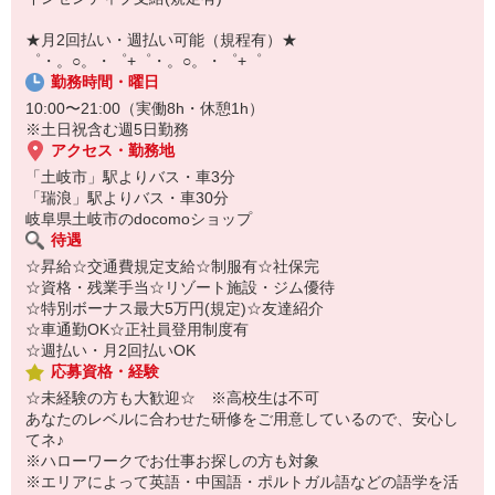
【スマホ面接実施中】
￣￣￣￣￣￣￣￣￣
★月2回払い・週払い可能（規程有）★
自宅に居ながらスマホでカンタン面接OK！
゜・。○。・゜+゜・。○。・゜+゜
オンライン面談なのでスピード対応。
勤務時間・曜日
10:00〜21:00（実働8h・休憩1h）
※土日祝含む週5日勤務
アクセス・勤務地
「土岐市」駅よりバス・車3分
「瑞浪」駅よりバス・車30分
岐阜県土岐市のdocomoショップ
待遇
☆昇給☆交通費規定支給☆制服有☆社保完
☆資格・残業手当☆リゾート施設・ジム優待
☆特別ボーナス最大5万円(規定)☆友達紹介
☆車通勤OK☆正社員登用制度有
☆週払い・月2回払いOK
応募資格・経験
☆未経験の方も大歓迎☆ ※高校生は不可
あなたのレベルに合わせた研修をご用意しているので、安心し
てネ♪
※ハローワークでお仕事お探しの方も対象
※エリアによって英語・中国語・ポルトガル語などの語学を活