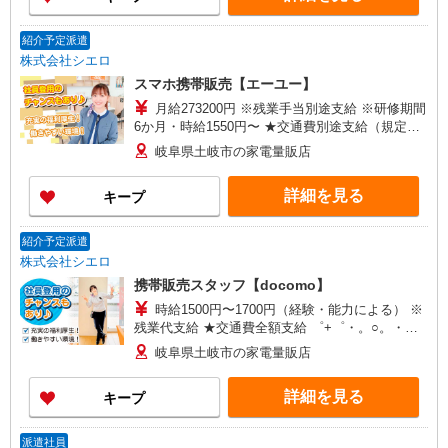
紹介予定派遣
株式会社シエロ
スマホ携帯販売【エーユー】
月給273200円 ※残業手当別途支給 ※研修期間
6か月・時給1550円〜 ★交通費別途支給（規定あ
り） ゜+゜・。○。・゜+゜・。○。・゜+゜ 入社
岐阜県土岐市の家電量販店
祝い金10万円支給(規定有) お友達を紹介頂くと, イ
ンセンティブ支給(規定有) ゜・。○。・゜+゜・。
詳細を見る
キープ
○。・゜+゜
紹介予定派遣
株式会社シエロ
携帯販売スタッフ【docomo】
時給1500円〜1700円（経験・能力による） ※
残業代支給 ★交通費全額支給 ゜+゜・。○。・゜
+゜・。○。・゜+゜ 入社祝い金10万円支給(規定
岐阜県土岐市の家電量販店
有) お友達を紹介頂くと, インセンティブ支給(規定
有) ★月2回払い・週払い可能（規程有）★ ゜・。
詳細を見る
キープ
○。・゜+゜・。○。・゜+゜
派遣社員