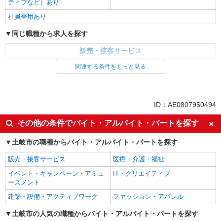
ティブなど）あり
社員登用あり
同じ職種から求人を探す
販売・接客サービス
家電・携帯販売
関連する条件をもっと見る
同じ特徴から求人を探す
未経験歓迎
ミドル（40代～）活躍中
ID：AE0807950494
英語が活かせる
ボーナス・賞与あり
その他の条件でバイト・アルバイト・パートを探す
日払い
車通勤OK
土岐市の職種からバイト・アルバイト・パートを探す
交通費支給
社会保険あり
社員登用あり
販売・接客サービス
医療・介護・福祉
イベント・キャンペーン・アミュ
IT・クリエイティブ
ーズメント
建築・設備・アクティブワーク
ファッション・アパレル
土岐市の人気の職種からバイト・アルバイト・パートを探す