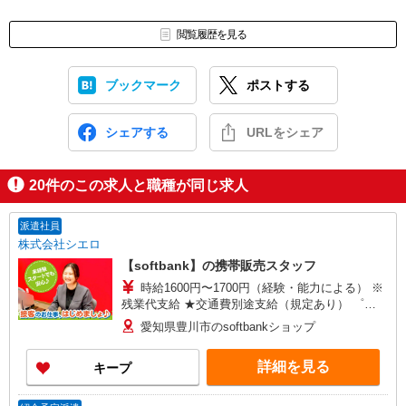
閲覧履歴を見る
ブックマーク
ポストする
シェアする
URLをシェア
20
件のこの求人と職種が同じ求人
派遣社員
株式会社シエロ
【softbank】の携帯販売スタッフ
時給1600円〜1700円（経験・能力による） ※
残業代支給 ★交通費別途支給（規定あり） ゜
+゜・。○。・゜+゜・。○。・゜+゜ 入社祝い金10
愛知県豊川市のsoftbankショップ
万円支給(規定有) お友達を紹介頂くと, インセンテ
ィブ支給(規定有) ★月2回払い・週払い可能（規程
詳細を見る
キープ
有）★ ゜・。○。・゜+゜・。○。・゜+゜