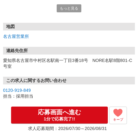
もっと見る
■電話応募の場合
電話応募も歓迎！（受付:10:00〜20:00）
土日祝も受付中♪
地図
【選考フロー】
名古屋営業所
①応募から3営業日を目安に、メールorお電話でご連絡します。
②面接日時を決定！「0120」から始まる電話番号からご連絡します
★スマホでWEB面接（LINEなど）・出張面接・事務所面接と選べま
連絡先住所
す
愛知県名古屋市中村区名駅南一丁目3番18号 NORE名駅8階801-C
③面接実施（履歴書不要）
号室
④勤務開始（スタート日は応相談）
※ご希望があれば、職場見学の調整もOKです！
この求人に関するお問い合わせ
お気軽にご応募ください♪
0120-919-849
担当：採用担当
応募画面へ進む
1分で応募完了!!
キープ
求人応募期間：2026/07/30～2026/08/31