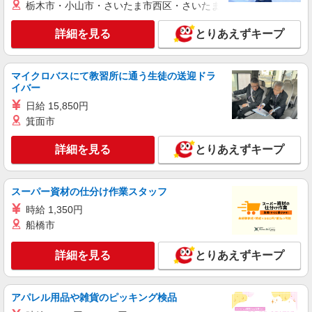
栃木市・小山市・さいたま市西区・さいたま市岩槻区・久喜市・
日給13000円〜 ※残業代支給 ★交通費別途支
給（規定あり） ゜+゜・。○。・゜+゜・。
詳細を見る
とりあえずキープ
○。・゜+゜ 入社祝い金10万円支給(規定有) お友達
愛知県豊川市のsoftbankショップ
を紹介頂くと, インセンティブ支給(規定有) ★月2
回払い・週払い可能（規程有）★ ゜・。○。・゜
詳細を見る
キープ
+゜・。○。・゜+゜
マイクロバスにて教習所に通う生徒の送迎ドラ
イバー
派遣社員
日給 15,850円
株式会社シエロ
箕面市
【Y!mobile】の携帯販売スタッフ
詳細を見る
とりあえずキープ
時給1500円〜1600円（経験・能力による） ※
残業代支給 ★交通費別途支給（規定あり） ゜
+゜・。○。・゜+゜・。○。・゜+゜ 入社祝い金10
愛知県豊川市のY！mobileショップ
万円支給(規定有) お友達を紹介頂くと, インセンテ
スーパー資材の仕分け作業スタッフ
ィブ支給(規定有) ★月2回払い・週払い可能（規程
時給 1,350円
詳細を見る
キープ
有）★ ゜・。○。・゜+゜・。○。・゜+゜
船橋市
紹介予定派遣
詳細を見る
とりあえずキープ
株式会社シエロ
【softbank】人気機種に詳しくなれる携帯販
売
アパレル用品や雑貨のピッキング検品
時給1600円〜1700円（経験・能力による） ※