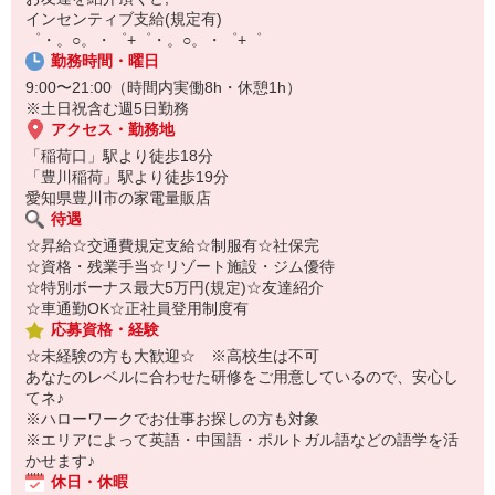
自宅に居ながらスマホでカンタン面接OK！
インセンティブ支給(規定有)
オンライン面談なのでスピード対応。
゜・。○。・゜+゜・。○。・゜+゜
即日登録もOK♪
勤務時間・曜日
9:00〜21:00（時間内実働8h・休憩1h）
気になった方はお気軽にご相談ください！
※土日祝含む週5日勤務
アクセス・勤務地
「稲荷口」駅より徒歩18分
「豊川稲荷」駅より徒歩19分
愛知県豊川市の家電量販店
待遇
☆昇給☆交通費規定支給☆制服有☆社保完
☆資格・残業手当☆リゾート施設・ジム優待
☆特別ボーナス最大5万円(規定)☆友達紹介
☆車通勤OK☆正社員登用制度有
応募資格・経験
☆未経験の方も大歓迎☆ ※高校生は不可
あなたのレベルに合わせた研修をご用意しているので、安心し
てネ♪
※ハローワークでお仕事お探しの方も対象
※エリアによって英語・中国語・ポルトガル語などの語学を活
かせます♪
休日・休暇