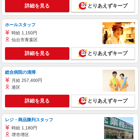
詳細を見る
とりあえずキープ
派遣社員
株式会社シエロ
ホールスタッフ
【softbank】の携帯販売スタッフ
時給 1,150円
時給1600円〜1700円（経験・能力による） ※
残業代支給 ★交通費別途支給（規定あり） ゜
仙台市青葉区
+゜・。○。・゜+゜・。○。・゜+゜ 入社祝い金10
愛知県豊川市のsoftbankショップ
万円支給(規定有) お友達を紹介頂くと, インセンテ
詳細を見る
とりあえずキープ
ィブ支給(規定有) ★月2回払い・週払い可能（規程
詳細を見る
キープ
有）★ ゜・。○。・゜+゜・。○。・゜+゜
総合病院の清掃
派遣社員
月給 257,400円
株式会社シエロ
港区
携帯販売スタッフ【Y!mobile】
時給1600円〜 ※別途インセンティブ、職能評
詳細を見る
とりあえずキープ
価制度あり ※残業代支給 ★交通費別途支給（規定
あり） ゜+゜・。○。・゜+゜・。○。・゜+゜ 入
愛知県豊川市の家電量販店
社祝い金10万円支給(規定有) お友達を紹介頂くと,
インセンティブ支給(規定有) ★月2回払い・週払い
レジ・商品陳列スタッフ
詳細を見る
キープ
可能（規程有）★ ゜・。○。・゜+゜・。○。・゜
時給 1,180円
+゜
堺市堺区
派遣社員