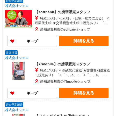
紹介予定派遣
株式会社シエロ
【softbank】の携帯販売スタッフ
時給1600円〜1700円（経験・能力による） ※
残業代支給 ★交通費別途支給（規定あり） ゜
+゜・。○。・゜+゜・。○。・゜+゜ 入社祝い金10
愛知県豊川市のsoftbankショップ
万円支給(規定有) お友達を紹介頂くと, インセンテ
ィブ支給(規定有) ★月2回払い・週払い可能（規程
詳細を見る
キープ
有）★ ゜・。○。・゜+゜・。○。・゜+゜
派遣社員
株式会社シエロ
【Y!mobile】の携帯販売スタッフ
時給1400円〜 ※残業代支給 ★交通費別途支給
（規定あり） ゜+゜・。○。・゜+゜・。○。・゜
+゜ 入社祝い金10万円支給(規定有) お友達を紹介
愛知県豊川市のY!mobileショップ
頂くと, インセンティブ支給(規定有) ★月2回払
い・週払い可能（規程有）★ ゜・。○。・゜
詳細を見る
キープ
+゜・。○。・゜+゜
紹介予定派遣
株式会社シエロ