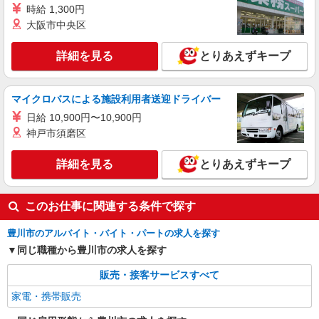
愛知県豊川市の家電量販店
時給 1,300円
万円支給(規定有) お友達を紹介頂くと, インセンテ
ィブ支給(規定有) ★月2回払い・週払い可能（規程
大阪市中央区
詳細を見る
キープ
有）★ ゜・。○。・゜+゜・。○。・゜+゜
詳細を見る
とりあえずキープ
派遣社員
株式会社シエロ
スマホ携帯販売【エーユー】
マイクロバスによる施設利用者送迎ドライバー
月給273200円 ※研修期間6か月・時給1550
日給 10,900円〜10,900円
円〜 ※残業手当別途支給 ★交通費別途支給（規定
神戸市須磨区
あり） ゜+゜・。○。・゜+゜・。○。・゜+゜ 入
愛知県豊川市の家電量販店
社祝い金10万円支給(規定有) お友達を紹介頂くと,
詳細を見る
とりあえずキープ
インセンティブ支給(規定有) ゜・。○。・゜
詳細を見る
キープ
+゜・。○。・゜+゜
このお仕事に関連する条件で探す
豊川市のアルバイト・バイト・パートの求人を探す
同じ職種から豊川市の求人を探す
販売・接客サービスすべて
家電・携帯販売