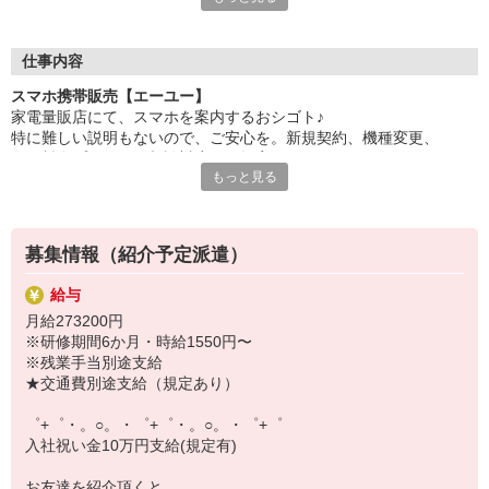
自分だけじゃなくって、
家族や友人にも適用されます！
仕事内容
さらに、各種リゾート施設やスポーツジムなどが
スマホ携帯販売【エーユー】
特別割引価格でご利用可能☆☆
家電量販店にて、スマホを案内するおシゴト♪
お得に過ごしたいあなたの味方です♪
特に難しい説明もないので、ご安心を。新規契約、機種変更、
各種料金プランのご相談対応・ご提案などをお願いします。
【選べるお仕事いろいろ】
もっと見る
￣￣￣￣￣￣￣￣￣￣￣
初めての方でも安心♪
▼オフィスワーク
あなた専属のコーディネーターが親切・丁寧にフォローするので、
事務、経理、データ入力、コールセンター、受付
満足度◎
▼工場・製造・軽作業系
募集情報（紹介予定派遣）
機械/食品製造・梱包・仕分け・加工・組立・検査
■携帯やインターネット販売業務
▼美容系
給与
docomo(ドコモ)/au(エーユー)・KDDI/softbank(ソフトバンク)など
眉毛サロンのアイブロウ・ネイリスト・エステ
月給273200円
の大手キャリアから
▼営業・販売
※研修期間6か月・時給1550円〜
ワイモバイル(Y!mobille)、楽天モバイル、UQなど格安スマホまで幅
法人営業・アパレル販売・個別指導塾・人材紹介
※残業手当別途支給
広く紹介可能♪
▼人気案件も多数♪
★交通費別途支給（規定あり）
人気のApple（アップル）店舗もございます！
短期・期間限定・オープニング・官公庁案件
上場/優良/大手企業など
゜+゜・。○。・゜+゜・。○。・゜+゜
入社祝い金10万円支給(規定有)
【スマホ面接実施中】
￣￣￣￣￣￣￣￣￣
お友達を紹介頂くと,