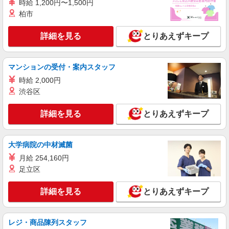
時給 1,200円〜1,500円
残業代支給 ★交通費別途支給（規定あり） ゜
+゜・。○。・゜+゜・。○。・゜+゜ 入社祝い金10
柏市
愛知県豊川市のsoftbankショップ
万円支給(規定有) お友達を紹介頂くと, インセンテ
ィブ支給(規定有) ★月2回払い・週払い可能（規程
詳細を見る
とりあえずキープ
詳細を見る
キープ
有）★ ゜・。○。・゜+゜・。○。・゜+゜
紹介予定派遣
マンションの受付・案内スタッフ
株式会社シエロ
時給 2,000円
【softbank】人気機種に詳しくなれる携帯販
渋谷区
売
時給1500円〜1800円（経験・能力による） ※
詳細を見る
とりあえずキープ
残業代支給 ★交通費別途支給（規定あり） ゜
+゜・。○。・゜+゜・。○。・゜+゜ 入社祝い金10
愛知県豊川市のsoftbankショップ
万円支給(規定有) お友達を紹介頂くと, インセンテ
ィブ支給(規定有) ★月2回払い・週払い可能（規程
大学病院の中材滅菌
詳細を見る
キープ
有）★ ゜・。○。・゜+゜・。○。・゜+゜
月給 254,160円
足立区
派遣社員
株式会社シエロ
詳細を見る
とりあえずキープ
人気機種に詳しくなれる携帯販売【docomo】
時給1500円〜1700円（経験・能力による） ※
残業代支給 ★交通費別途支給（規定あり） ゜
レジ・商品陳列スタッフ
+゜・。○。・゜+゜・。○。・゜+゜ 入社祝い金10