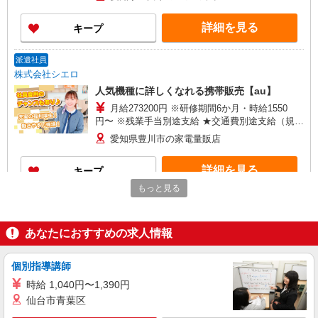
万円支給(規定有) お友達を紹介頂くと, インセンテ
ィブ支給(規定有) ★月2回払い・週払い可能（規程
詳細を見る
キープ
有）★ ゜・。○。・゜+゜・。○。・゜+゜
派遣社員
株式会社シエロ
人気機種に詳しくなれる携帯販売【au】
月給273200円 ※研修期間6か月・時給1550
円〜 ※残業手当別途支給 ★交通費別途支給（規定
あり） ゜+゜・。○。・゜+゜・。○。・゜+゜ 入
愛知県豊川市の家電量販店
社祝い金10万円支給(規定有) お友達を紹介頂くと,
インセンティブ支給(規定有) ゜・。○。・゜
詳細を見る
キープ
+゜・。○。・゜+゜
もっと見る
紹介予定派遣
株式会社シエロ
あなたにおすすめの求人情報
人気機種に詳しくなれる携帯販売【au】
月給273200円 ※研修期間6か月・時給1550
円〜 ※残業手当別途支給 ★交通費別途支給（規定
個別指導講師
あり） ゜+゜・。○。・゜+゜・。○。・゜+゜ 入
愛知県豊川市の家電量販店
時給 1,040円〜1,390円
社祝い金10万円支給(規定有) お友達を紹介頂くと,
仙台市青葉区
インセンティブ支給(規定有) ゜・。○。・゜
詳細を見る
キープ
+゜・。○。・゜+゜