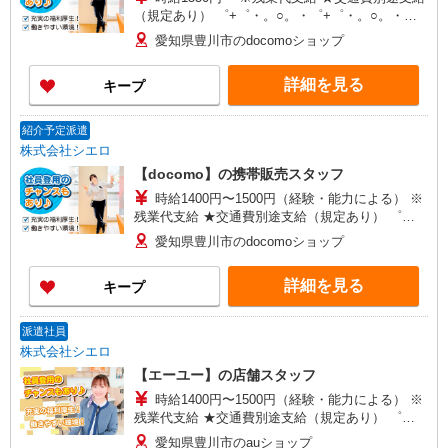
（規定あり） ゜+゜・。○。・゜+゜・。○。・゜
+゜ 入社祝い金10万円支給(規定有) お友達を紹介
愛知県豊川市のdocomoショップ
頂くと, インセンティブ支給(規定有) ★月2回払
い・週払い可能（規程有）★ ゜・。○。・゜
詳細を見る
キープ
+゜・。○。・゜+゜
紹介予定派遣
株式会社シエロ
【docomo】の携帯販売スタッフ
時給1400円〜1500円（経験・能力による） ※
残業代支給 ★交通費別途支給（規定あり） ゜
+゜・。○。・゜+゜・。○。・゜+゜ 入社祝い金10
愛知県豊川市のdocomoショップ
万円支給(規定有) お友達を紹介頂くと, インセンテ
ィブ支給(規定有) ★月2回払い・週払い可能（規程
詳細を見る
キープ
有）★ ゜・。○。・゜+゜・。○。・゜+゜
派遣社員
株式会社シエロ
【エーユー】の店舗スタッフ
時給1400円〜1500円（経験・能力による） ※
残業代支給 ★交通費別途支給（規定あり） ゜
+゜・。○。・゜+゜・。○。・゜+゜ 入社祝い金10
愛知県豊川市のauショップ