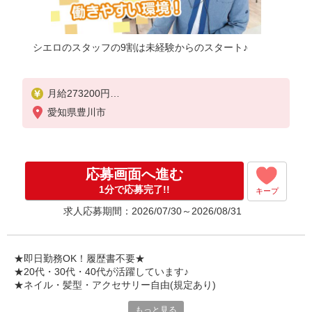
シエロのスタッフの9割は未経験からのスタート♪
月給273200円
※研修期間6か月・時給1550円〜
愛知県豊川市
※残業手当別途支給
★交通費別途支給（規定あり）
゜+゜・。○。・゜+゜・。○。・゜+゜
応募画面へ進む
入社祝い金10万円支給(規定有)
1分で応募完了!!
キープ
お友達を紹介頂くと,
求人応募期間：2026/07/30～2026/08/31
インセンティブ支給(規定有)
゜・。○。・゜+゜・。○。・゜+゜
★即日勤務OK！履歴書不要★
★20代・30代・40代が活躍しています♪
★ネイル・髪型・アクセサリー自由(規定あり)
もっと見る
各キャリアの新機種が特別価格で購入OK！！