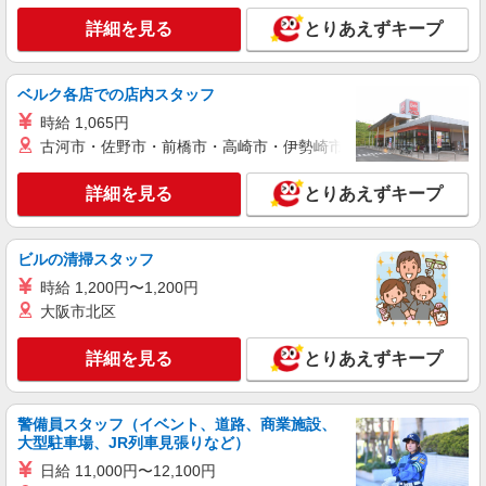
株式会社シエロ
詳細を見る
とりあえずキープ
スマホ携帯販売【ソフトバンク】
時給1600円〜 ※別途インセンティブ、職能評
価制度あり ※残業代支給 ★交通費別途支給（規定
ベルク各店での店内スタッフ
あり） ゜+゜・。○。・゜+゜・。○。・゜+゜ 入
愛知県豊川市の家電量販店
時給 1,065円
社祝い金10万円支給(規定有) お友達を紹介頂くと,
インセンティブ支給(規定有) ★月2回払い・週払い
古河市・佐野市・前橋市・高崎市・伊勢崎市・太田市・館林市・
詳細を見る
キープ
可能（規程有）★ ゜・。○。・゜+゜・。○。・゜
+゜
詳細を見る
とりあえずキープ
派遣社員
株式会社シエロ
人気機種に詳しくなれる携帯販売【docomo】
ビルの清掃スタッフ
時給1500円〜1700円（経験・能力による） ※
時給 1,200円〜1,200円
残業代支給 ★交通費別途支給（規定あり） ゜
大阪市北区
+゜・。○。・゜+゜・。○。・゜+゜ 入社祝い金10
愛知県豊川市の家電量販店
万円支給(規定有) お友達を紹介頂くと, インセンテ
詳細を見る
とりあえずキープ
ィブ支給(規定有) ★月2回払い・週払い可能（規程
詳細を見る
キープ
有）★ ゜・。○。・゜+゜・。○。・゜+゜
警備員スタッフ（イベント、道路、商業施設、
派遣社員
大型駐車場、JR列車見張りなど）
株式会社シエロ
日給 11,000円〜12,100円
【ワイモバイル】の店舗スタッフ