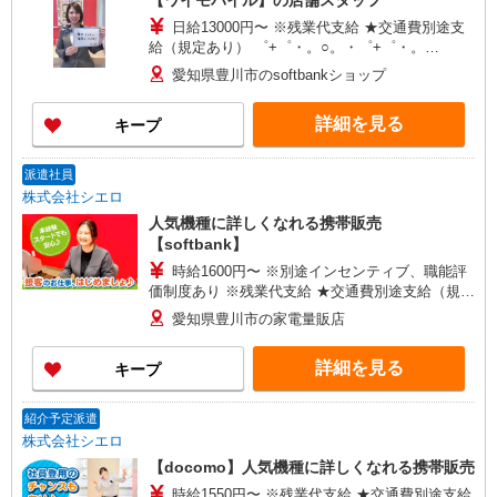
【ワイモバイル】の店舗スタッフ
日給13000円〜 ※残業代支給 ★交通費別途支
給（規定あり） ゜+゜・。○。・゜+゜・。
○。・゜+゜ 入社祝い金10万円支給(規定有) お友達
愛知県豊川市のsoftbankショップ
を紹介頂くと, インセンティブ支給(規定有) ★月2
回払い・週払い可能（規程有）★ ゜・。○。・゜
詳細を見る
キープ
+゜・。○。・゜+゜
派遣社員
株式会社シエロ
人気機種に詳しくなれる携帯販売
【softbank】
時給1600円〜 ※別途インセンティブ、職能評
価制度あり ※残業代支給 ★交通費別途支給（規定
あり） ゜+゜・。○。・゜+゜・。○。・゜+゜ 入
愛知県豊川市の家電量販店
社祝い金10万円支給(規定有) お友達を紹介頂くと,
インセンティブ支給(規定有) ★月2回払い・週払い
詳細を見る
キープ
可能（規程有）★ ゜・。○。・゜+゜・。○。・゜
+゜
紹介予定派遣
株式会社シエロ
【docomo】人気機種に詳しくなれる携帯販売
時給1550円〜 ※残業代支給 ★交通費別途支給