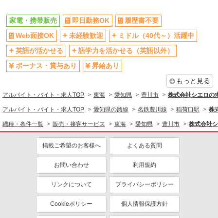
家電・携帯販売
即日勤務OK
履歴書不要
Web面接OK
未経験歓迎
ミドル（40代～）活躍中
英語が活かせる
語学力を活かせる（英語以外）
ボーナス・賞与あり
昇給あり
もっと見る
アルバイト・バイト・求人TOP
東海
愛知県
豊川市
株式会社シエロの
アルバイト・バイト・求人TOP
愛知県の路線
名鉄豊川線
稲荷口駅
株
職種・条件一覧
販売・接客サービス
東海
愛知県
豊川市
株式会社シ
掲載ご希望のお客様へ
よくある質問
お問い合わせ
利用規約
リンクについて
プライバシーポリシー
Cookieポリシー
個人情報保護方針