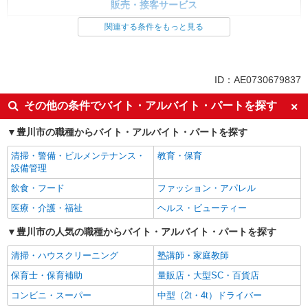
販売・接客サービス
家電・携帯販売
関連する条件をもっと見る
同じ特徴から求人を探す
未経験歓迎
ミドル（40代～）活躍中
ID：AE0730679837
英語が活かせる
ボーナス・賞与あり
その他の条件でバイト・アルバイト・パートを探す
車通勤OK
交通費支給
豊川市の職種からバイト・アルバイト・パートを探す
社会保険あり
社員登用あり
清掃・警備・ビルメンテナンス・
教育・保育
設備管理
飲食・フード
ファッション・アパレル
医療・介護・福祉
ヘルス・ビューティー
豊川市の人気の職種からバイト・アルバイト・パートを探す
清掃・ハウスクリーニング
塾講師・家庭教師
保育士・保育補助
量販店・大型SC・百貨店
コンビニ・スーパー
中型（2t・4t）ドライバー