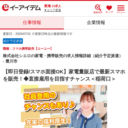
東海
の求人
▼エリア変更
仕事情報
企業情報
更新日：2026/07/31 ※更新日時点の最新情報です
紹介予定派遣
職種：スマホ携帯販売【エーユー】
株式会社シエロの家電・携帯販売の求人情報詳細（紹介予定派遣）
- 豊川市
【即日登録/スマホ面接OK】家電量販店で最新スマホ
を販売！◆直接雇用を目指すチャンス＜稲荷口＞