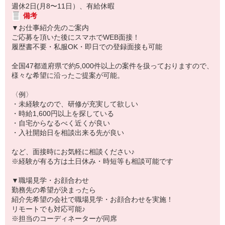
週休2日(月8〜11日）、有給休暇
備考
▼お仕事紹介先のご案内
ご応募を頂いた後にスマホでWEB面接！
履歴書不要・私服OK・即日での登録面接も可能
全国47都道府県で約5,000件以上の案件を扱っておりますので、
様々な希望に沿ったご提案が可能。
〈例〉
・未経験なので、研修が充実して欲しい
・時給1,600円以上を探している
・自宅からなるべく近くが良い
・入社開始日を相談出来る先が良い
など、面接時にお気軽に相談ください♪
※経験が有る方は土日休み・時短等も相談可能です
▼職場見学・お顔合わせ
勤務先の希望が決まったら
紹介先希望の会社で職場見学・お顔合わせを実施！
リモートでも対応可能♪
※担当のコーディネーターが同席