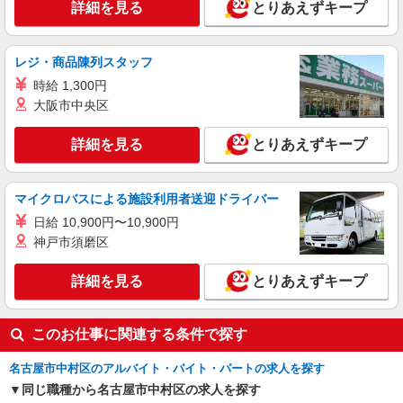
詳細を見る
とりあえずキープ
【ワイモバイル】の店舗スタッフ
時給1600円〜 ※別途インセンティブ、職能評
価制度あり ※残業代支給 ★交通費別途支給（規定
レジ・商品陳列スタッフ
あり） ゜+゜・。○。・゜+゜・。○。・゜+゜ 入
愛知県名古屋市中村区のsoftbankショップ
時給 1,300円
社祝い金10万円支給(規定有) お友達を紹介頂くと,
インセンティブ支給(規定有) ★月2回払い・週払い
大阪市中央区
詳細を見る
キープ
可能（規程有）★ ゜・。○。・゜+゜・。○。・゜
+゜
詳細を見る
とりあえずキープ
派遣社員
株式会社シエロ
人気機種に詳しくなれる携帯販売
マイクロバスによる施設利用者送迎ドライバー
【Y!mobile】
日給 10,900円〜10,900円
時給1600円〜 ※別途インセンティブ、職能評
神戸市須磨区
価制度あり ※残業代支給 ★交通費別途支給（規定
あり） ゜+゜・。○。・゜+゜・。○。・゜+゜ 入
愛知県名古屋市中村区の家電量販店
詳細を見る
とりあえずキープ
社祝い金10万円支給(規定有) お友達を紹介頂くと,
インセンティブ支給(規定有) ★月2回払い・週払い
詳細を見る
キープ
可能（規程有）★ ゜・。○。・゜+゜・。○。・゜
このお仕事に関連する条件で探す
+゜
名古屋市中村区のアルバイト・バイト・パートの求人を探す
同じ職種から名古屋市中村区の求人を探す