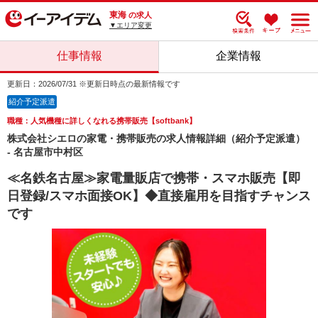
東海
の求人
▼エリア変更
仕事情報
企業情報
更新日：2026/07/31 ※更新日時点の最新情報です
紹介予定派遣
職種：人気機種に詳しくなれる携帯販売【softbank】
株式会社シエロの家電・携帯販売の求人情報詳細（紹介予定派遣）
- 名古屋市中村区
≪名鉄名古屋≫家電量販店で携帯・スマホ販売【即
日登録/スマホ面接OK】◆直接雇用を目指すチャンス
です