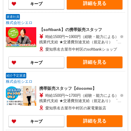
詳細を見る
キープ
+゜・。○。・゜+゜
派遣社員
株式会社シエロ
【softbank】の携帯販売スタッフ
時給1500円〜1900円（経験・能力による） ※
残業代支給 ★交通費別途支給（規定あり） ゜
+゜・。○。・゜+゜・。○。・゜+゜ 入社祝い金10
愛知県名古屋市中村区のsoftbankショップ
万円支給(規定有) お友達を紹介頂くと, インセンテ
ィブ支給(規定有) ★月2回払い・週払い可能（規程
詳細を見る
キープ
有）★ ゜・。○。・゜+゜・。○。・゜+゜
紹介予定派遣
株式会社シエロ
携帯販売スタッフ【docomo】
時給1500円〜1700円（経験・能力による） ※
残業代支給 ★交通費別途支給（規定あり） ゜
+゜・。○。・゜+゜・。○。・゜+゜ 入社祝い金10
愛知県名古屋市中村区の家電量販店
万円支給(規定有) お友達を紹介頂くと, インセンテ
ィブ支給(規定有) ★月2回払い・週払い可能（規程
詳細を見る
キープ
有）★ ゜・。○。・゜+゜・。○。・゜+゜