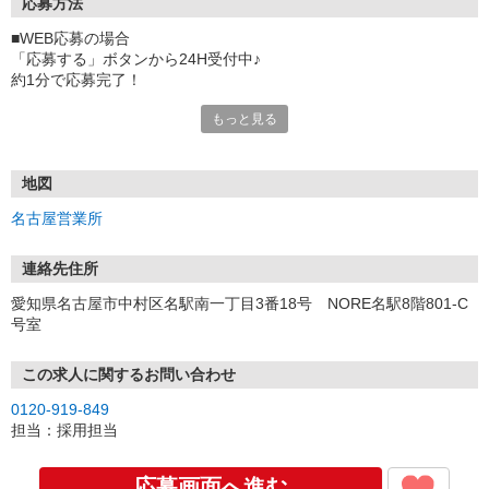
応募方法
■WEB応募の場合
「応募する」ボタンから24H受付中♪
約1分で応募完了！
もっと見る
■電話応募の場合
電話応募も歓迎！（受付:10:00〜20:00）
土日祝も受付中♪
地図
【選考フロー】
名古屋営業所
①応募から3営業日を目安に、メールorお電話でご連絡します。
②面接日時を決定！「0120」から始まる電話番号からご連絡します
★スマホでWEB面接（LINEなど）・出張面接・事務所面接と選べま
連絡先住所
す
愛知県名古屋市中村区名駅南一丁目3番18号 NORE名駅8階801-C
③面接実施（履歴書不要）
号室
④勤務開始（スタート日は応相談）
※ご希望があれば、職場見学の調整もOKです！
この求人に関するお問い合わせ
お気軽にご応募ください♪
0120-919-849
担当：採用担当
応募画面へ進む