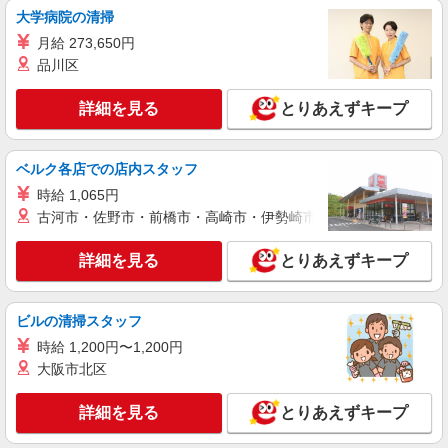
インセンティブ支給(規定有) ★月2回払い・週払い
大学病院の清掃
詳細を見る
キープ
可能（規程有）★ ゜・。○。・゜+゜・。○。・゜
月給 273,650円
+゜
品川区
派遣社員
株式会社シエロ
詳細を見る
とりあえずキープ
携帯販売スタッフ【softbank】
時給1600円〜 ※別途インセンティブ、職能評
価制度あり ※残業代支給 ★交通費別途支給（規定
ベルク各店での店内スタッフ
あり） ゜+゜・。○。・゜+゜・。○。・゜+゜ 入
愛知県名古屋市中村区の家電量販店
時給 1,065円
社祝い金10万円支給(規定有) お友達を紹介頂くと,
インセンティブ支給(規定有) ★月2回払い・週払い
古河市・佐野市・前橋市・高崎市・伊勢崎市・太田市・館林市・
詳細を見る
キープ
可能（規程有）★ ゜・。○。・゜+゜・。○。・゜
+゜
詳細を見る
とりあえずキープ
紹介予定派遣
株式会社シエロ
スマホ携帯販売【エーユー】
ビルの清掃スタッフ
時給1500円〜1600円（経験・能力による） ※
時給 1,200円〜1,200円
残業代支給 ★交通費別途支給（規定あり） ゜
大阪市北区
+゜・。○。・゜+゜・。○。・゜+゜ 入社祝い金10
愛知県名古屋市中村区の家電量販店
万円支給(規定有) お友達を紹介頂くと, インセンテ
詳細を見る
とりあえずキープ
ィブ支給(規定有) ★月2回払い・週払い可能（規程
詳細を見る
キープ
有）★ ゜・。○。・゜+゜・。○。・゜+゜