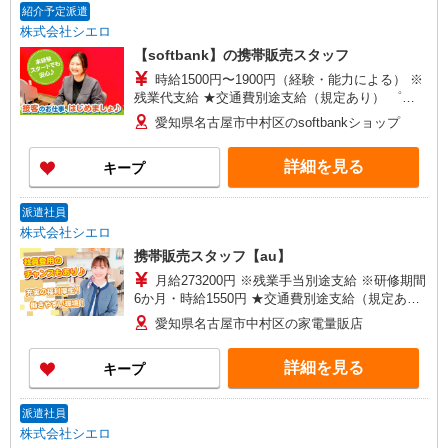
紹介予定派遣
株式会社シエロ
【softbank】の携帯販売スタッフ
時給1500円〜1900円（経験・能力による） ※
残業代支給 ★交通費別途支給（規定あり） ゜
+゜・。○。・゜+゜・。○。・゜+゜ 入社祝い金10
愛知県名古屋市中村区のsoftbankショップ
万円支給(規定有) お友達を紹介頂くと, インセンテ
ィブ支給(規定有) ★月2回払い・週払い可能（規程
詳細を見る
キープ
有）★ ゜・。○。・゜+゜・。○。・゜+゜
派遣社員
株式会社シエロ
携帯販売スタッフ【au】
月給273200円 ※残業手当別途支給 ※研修期間
6か月・時給1550円 ★交通費別途支給（規定あ
り） ゜+゜・。○。・゜+゜・。○。・゜+゜ 入社
愛知県名古屋市中村区の家電量販店
祝い金10万円支給(規定有) お友達を紹介頂くと, イ
ンセンティブ支給(規定有) ゜・。○。・゜+゜・。
詳細を見る
キープ
○。・゜+゜
派遣社員
株式会社シエロ