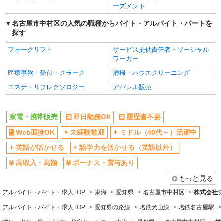
ーズメント
名古屋市中村区の人気の職種からバイト・アルバイト・パートを
探す
フォークリフト
サービス提供責任者・ソーシャル
ワーカー
医療事務・受付・クラーク
清掃・ハウスクリーニング
エステ・リフレクソロジー
アパレル販売
家電・携帯販売
即日勤務OK
履歴書不要
Web面接OK
未経験歓迎
ミドル（40代～）活躍中
英語が活かせる
語学力を活かせる（英語以外）
高収入・高額
ボーナス・賞与あり
もっと見る
アルバイト・バイト・求人TOP
東海
愛知県
名古屋市中村区
株式会社
アルバイト・バイト・求人TOP
愛知県の路線
名鉄犬山線
名鉄名古屋駅