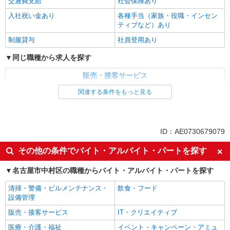
交通費支給
社会保険あり
入社祝い金あり
各種手当（家族・役職・インセン
ティブなど）あり
制服貸与
社員登用あり
同じ職種から求人を探す
販売・接客サービス
家電・携帯販売
関連する条件をもっと見る
同じ特徴から求人を探す
未経験歓迎
ミドル（40代～）活躍中
ID：AE0730679079
英語が活かせる
ボーナス・賞与あり
その他の条件でバイト・アルバイト・パートを探す
日払い
車通勤OK
名古屋市中村区の職種からバイト・アルバイト・パートを探す
交通費支給
社会保険あり
社員登用あり
清掃・警備・ビルメンテナンス・
飲食・フード
設備管理
販売・接客サービス
IT・クリエイティブ
医療・介護・福祉
イベント・キャンペーン・アミュ