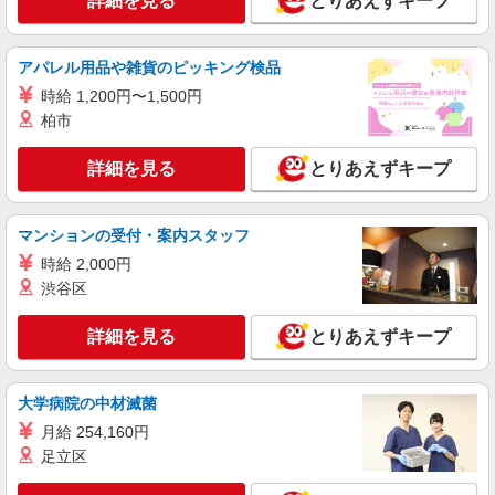
詳細を見る
とりあえずキープ
紹介予定派遣
株式会社シエロ
スマホ携帯販売【エーユー】
アパレル用品や雑貨のピッキング検品
月給273200円 ※残業手当別途支給 ※研修期間
時給 1,200円〜1,500円
6か月・時給1550円 ★交通費別途支給（規定あ
り） ゜+゜・。○。・゜+゜・。○。・゜+゜ 入社
柏市
愛知県名古屋市中村区の家電量販店
祝い金10万円支給(規定有) お友達を紹介頂くと, イ
ンセンティブ支給(規定有) ゜・。○。・゜+゜・。
詳細を見る
とりあえずキープ
詳細を見る
キープ
○。・゜+゜
紹介予定派遣
マンションの受付・案内スタッフ
株式会社シエロ
時給 2,000円
人気機種に詳しくなれる携帯販売
渋谷区
【Y!mobile】
時給1600円〜 ※別途インセンティブ、職能評
詳細を見る
とりあえずキープ
価制度あり ※残業代支給 ★交通費別途支給（規定
あり） ゜+゜・。○。・゜+゜・。○。・゜+゜ 入
愛知県名古屋市中村区の家電量販店
社祝い金10万円支給(規定有) お友達を紹介頂くと,
インセンティブ支給(規定有) ★月2回払い・週払い
大学病院の中材滅菌
詳細を見る
キープ
可能（規程有）★ ゜・。○。・゜+゜・。○。・゜
月給 254,160円
+゜
足立区
紹介予定派遣
株式会社シエロ