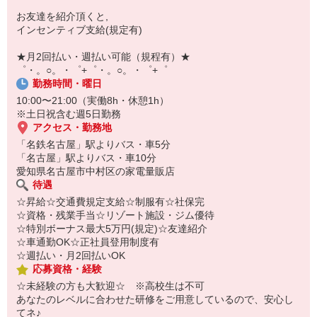
お友達を紹介頂くと,
【スマホ面接実施中】
インセンティブ支給(規定有)
￣￣￣￣￣￣￣￣￣
自宅に居ながらスマホでカンタン面接OK！
★月2回払い・週払い可能（規程有）★
オンライン面談なのでスピード対応。
゜・。○。・゜+゜・。○。・゜+゜
勤務時間・曜日
10:00〜21:00（実働8h・休憩1h）
※土日祝含む週5日勤務
アクセス・勤務地
「名鉄名古屋」駅よりバス・車5分
「名古屋」駅よりバス・車10分
愛知県名古屋市中村区の家電量販店
待遇
☆昇給☆交通費規定支給☆制服有☆社保完
☆資格・残業手当☆リゾート施設・ジム優待
☆特別ボーナス最大5万円(規定)☆友達紹介
☆車通勤OK☆正社員登用制度有
☆週払い・月2回払いOK
応募資格・経験
☆未経験の方も大歓迎☆ ※高校生は不可
あなたのレベルに合わせた研修をご用意しているので、安心し
てネ♪