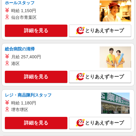
残業代支給 ★交通費別途支給（規定あり） ゜
ホールスタッフ
+゜・。○。・゜+゜・。○。・゜+゜ 入社祝い金10
愛知県名古屋市中村区の家電量販店
時給 1,150円
万円支給(規定有) お友達を紹介頂くと, インセンテ
仙台市青葉区
ィブ支給(規定有) ★月2回払い・週払い可能（規程
詳細を見る
キープ
有）★ ゜・。○。・゜+゜・。○。・゜+゜
詳細を見る
とりあえずキープ
紹介予定派遣
株式会社シエロ
総合病院の清掃
携帯販売スタッフ【softbank】
月給 257,400円
時給1600円〜 ※別途インセンティブ、職能評
価制度あり ※残業代支給 ★交通費別途支給（規定
港区
あり） ゜+゜・。○。・゜+゜・。○。・゜+゜ 入
愛知県名古屋市中村区の家電量販店
社祝い金10万円支給(規定有) お友達を紹介頂くと,
詳細を見る
とりあえずキープ
インセンティブ支給(規定有) ★月2回払い・週払い
詳細を見る
キープ
可能（規程有）★ ゜・。○。・゜+゜・。○。・゜
+゜
レジ・商品陳列スタッフ
派遣社員
時給 1,180円
株式会社シエロ
堺市堺区
【ワイモバイル】の店舗スタッフ
時給1600円〜 ※別途インセンティブ、職能評
詳細を見る
とりあえずキープ
価制度あり ※残業代支給 ★交通費別途支給（規定
あり） ゜+゜・。○。・゜+゜・。○。・゜+゜ 入
愛知県名古屋市中村区のsoftbankショップ
社祝い金10万円支給(規定有) お友達を紹介頂くと,