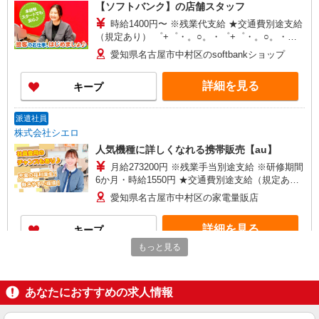
【ソフトバンク】の店舗スタッフ
時給1400円〜 ※残業代支給 ★交通費別途支給
（規定あり） ゜+゜・。○。・゜+゜・。○。・゜
+゜ 入社祝い金10万円支給(規定有) お友達を紹介
愛知県名古屋市中村区のsoftbankショップ
頂くと, インセンティブ支給(規定有) ★月2回払
い・週払い可能（規程有）★ ゜・。○。・゜
詳細を見る
キープ
+゜・。○。・゜+゜
派遣社員
株式会社シエロ
人気機種に詳しくなれる携帯販売【au】
月給273200円 ※残業手当別途支給 ※研修期間
6か月・時給1550円 ★交通費別途支給（規定あ
り） ゜+゜・。○。・゜+゜・。○。・゜+゜ 入社
愛知県名古屋市中村区の家電量販店
祝い金10万円支給(規定有) お友達を紹介頂くと, イ
ンセンティブ支給(規定有) ゜・。○。・゜+゜・。
詳細を見る
キープ
○。・゜+゜
もっと見る
派遣社員
株式会社シエロ
あなたにおすすめの求人情報
携帯販売スタッフ【docomo】
時給1500円〜1700円（経験・能力による） ※