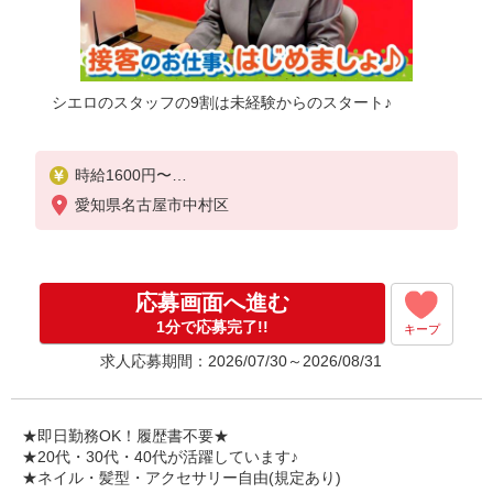
シエロのスタッフの9割は未経験からのスタート♪
時給1600円〜
※別途インセンティブ、職能評価制度あり
愛知県名古屋市中村区
※残業代支給
★交通費別途支給（規定あり）
゜+゜・。○。・゜+゜・。○。・゜+゜
応募画面へ進む
入社祝い金10万円支給(規定有)
1分で応募完了!!
キープ
お友達を紹介頂くと,
求人応募期間：2026/07/30～2026/08/31
インセンティブ支給(規定有)
★月2回払い・週払い可能（規程有）★
゜・。○。・゜+゜・。○。・゜+゜
★即日勤務OK！履歴書不要★
★20代・30代・40代が活躍しています♪
★ネイル・髪型・アクセサリー自由(規定あり)