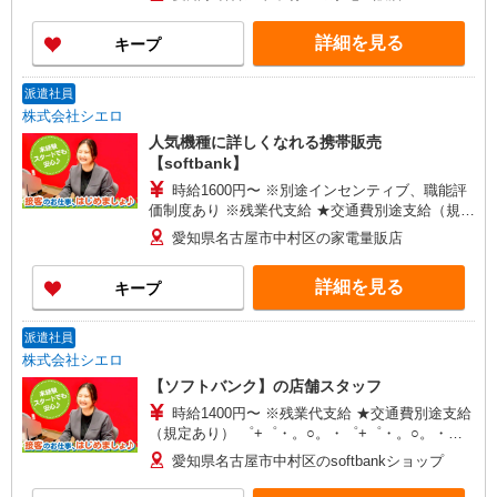
祝い金10万円支給(規定有) お友達を紹介頂くと, イ
ンセンティブ支給(規定有) ゜・。○。・゜+゜・。
詳細を見る
キープ
○。・゜+゜
派遣社員
株式会社シエロ
人気機種に詳しくなれる携帯販売
【softbank】
時給1600円〜 ※別途インセンティブ、職能評
価制度あり ※残業代支給 ★交通費別途支給（規定
あり） ゜+゜・。○。・゜+゜・。○。・゜+゜ 入
愛知県名古屋市中村区の家電量販店
社祝い金10万円支給(規定有) お友達を紹介頂くと,
インセンティブ支給(規定有) ★月2回払い・週払い
詳細を見る
キープ
可能（規程有）★ ゜・。○。・゜+゜・。○。・゜
+゜
派遣社員
株式会社シエロ
【ソフトバンク】の店舗スタッフ
時給1400円〜 ※残業代支給 ★交通費別途支給
（規定あり） ゜+゜・。○。・゜+゜・。○。・゜
+゜ 入社祝い金10万円支給(規定有) お友達を紹介
愛知県名古屋市中村区のsoftbankショップ
頂くと, インセンティブ支給(規定有) ★月2回払
い・週払い可能（規程有）★ ゜・。○。・゜