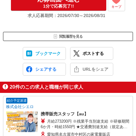
1分で応募完了!!
キープ
求人応募期間：2026/07/30～2026/08/31
閲覧履歴を見る
ブックマーク
ポストする
シェアする
URLをシェア
20
件のこの求人と職種が同じ求人
紹介予定派遣
株式会社シエロ
携帯販売スタッフ【au】
月給273200円 ※残業手当別途支給 ※研修期間
6か月・時給1550円 ★交通費別途支給（規定あ
り） ゜+゜・。○。・゜+゜・。○。・゜+゜ 入社
愛知県名古屋市中村区の家電量販店