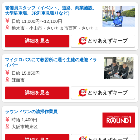
警備員スタッフ（イベント、道路、商業施設、
紹介予定派遣
大型駐車場、JR列車見張りなど）
株式会社シエロ
日給 11,000円〜12,100円
【Y!mobile】人気機種に詳しくなれる携帯販
栃木市・小山市・さいたま市西区・さいたま市岩槻区・久喜市・
売
時給1600円〜 ※別途インセンティブ、職能評
詳細を見る
とりあえずキープ
価制度あり ※残業代支給 ★交通費別途支給（規定
あり） ゜+゜・。○。・゜+゜・。○。・゜+゜ 入
愛知県名古屋市中村区のsoftbankショップ
社祝い金10万円支給(規定有) お友達を紹介頂くと,
インセンティブ支給(規定有) ★月2回払い・週払い
マイクロバスにて教習所に通う生徒の送迎ドラ
詳細を見る
キープ
可能（規程有）★ ゜・。○。・゜+゜・。○。・゜
イバー
+゜
日給 15,850円
紹介予定派遣
箕面市
株式会社シエロ
スマホ携帯販売【エーユー】
詳細を見る
とりあえずキープ
時給1600円〜1700円（経験・能力による） ※
残業代支給 ★交通費別途支給（規定あり） ゜
+゜・。○。・゜+゜・。○。・゜+゜ 入社祝い金10
ラウンドワンの清掃作業員
愛知県名古屋市中村区の家電量販店
万円支給(規定有) お友達を紹介頂くと, インセンテ
時給 1,400円
ィブ支給(規定有) ★月2回払い・週払い可能（規程
詳細を見る
大阪市城東区
キープ
有）★ ゜・。○。・゜+゜・。○。・゜+゜