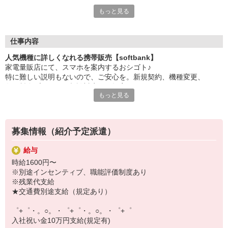
もっと見る
シエロのスタッフは9割が未経験スタート。
大手キャリアの店舗勤務なので安心・安定！
一度身に着けた知識は、
ずっと先まで役に立ちます！
仕事内容
人気機種に詳しくなれる携帯販売【softbank】
丁寧な研修もあるので、
家電量販店にて、スマホを案内するおシゴト♪
みなさんから働きやすいと好評です♪
特に難しい説明もないので、ご安心を。新規契約、機種変更、
最新アプリ事情やお得なプラン、
各種料金プランのご相談対応・ご提案などをお願いします。
スマホの裏ワザを学べるチャンス♪
もっと見る
初めての方でも安心♪
【選べるお仕事いろいろ】
あなた専属のコーディネーターが親切・丁寧にフォローするので、
￣￣￣￣￣￣￣￣￣￣￣
満足度◎
▼オフィスワーク
募集情報（紹介予定派遣）
事務、経理、データ入力、コールセンター、受付
■携帯やインターネット販売業務
▼工場・製造・軽作業系
給与
docomo(ドコモ)/au(エーユー)・KDDI/softbank(ソフトバンク)など
機械/食品製造・梱包・仕分け・加工・組立・検査
時給1600円〜
の大手キャリアから
▼美容系
※別途インセンティブ、職能評価制度あり
ワイモバイル(Y!mobille)、楽天モバイル、UQなど格安スマホまで幅
眉毛サロンのアイブロウ・ネイリスト・エステ
※残業代支給
広く紹介可能♪
▼営業・販売
★交通費別途支給（規定あり）
人気のApple（アップル）店舗もございます！
法人営業・アパレル販売・個別指導塾・人材紹介
▼人気案件も多数♪
゜+゜・。○。・゜+゜・。○。・゜+゜
短期・期間限定・オープニング・官公庁案件
入社祝い金10万円支給(規定有)
上場/優良/大手企業など