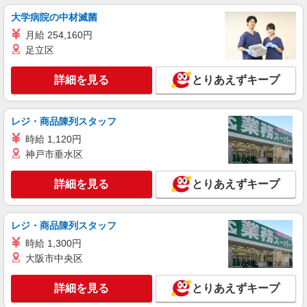
時給1140円〜 ※残業代支給 ★交通費別途支給
大学病院の中材滅菌
（規定あり） ゜+゜・。○。・゜+゜・。○。・゜
月給 254,160円
+゜ 入社祝い金10万円支給(規定有) お友達を紹介
愛知県名古屋市港区のdocomoショップ
頂くと, インセンティブ支給(規定有) ★月2回払
足立区
い・週払い可能（規程有）★ ゜・。○。・゜
詳細を見る
キープ
+゜・。○。・゜+゜
詳細を見る
とりあえずキープ
紹介予定派遣
株式会社シエロ
レジ・商品陳列スタッフ
人気機種に詳しくなれる携帯販売【docomo】
時給 1,120円
時給1500円〜1700円（経験・能力による） ※
神戸市垂水区
残業代支給 ★交通費全額支給 ゜+゜・。○。・゜
+゜・。○。・゜+゜ 入社祝い金10万円支給(規定
愛知県名古屋市港区の家電量販店
詳細を見る
とりあえずキープ
有) お友達を紹介頂くと, インセンティブ支給(規定
有) ★月2回払い・週払い可能（規程有）★ ゜・。
詳細を見る
キープ
○。・゜+゜・。○。・゜+゜
レジ・商品陳列スタッフ
時給 1,300円
大阪市中央区
詳細を見る
とりあえずキープ