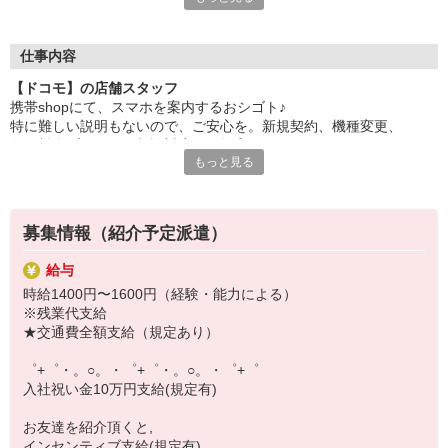
自分だけじゃなくって、
家族や友人にも適用されます！
仕事内容
さらに！各種リゾート施設やスポーツジムなどが
【ドコモ】の店舗スタッフ
特別割引価格でご利用可能☆
携帯shopにて、スマホを案内するおシゴト♪
お得に過ごしたいあなたの味方です♪
特に難しい説明もないので、ご安心を。新規契約、機種変更、
各種料金プランのご相談対応・ご提案などをお願いします。
【選べるお仕事いろいろ】
もっと見る
￣￣￣￣￣￣￣￣￣￣￣
初めての方でも安心♪
▼オフィスワーク
あなた専属のコーディネーターが親切・丁寧にフォローするので、
事務、経理、データ入力、コールセンター、受付
満足度◎
▼工場・製造・軽作業系
募集情報（紹介予定派遣）
機械/食品製造・梱包・仕分け・加工・組立・検査
■携帯やインターネット販売業務
▼美容系
給与
docomo(ドコモ)/au(エーユー)・KDDI/softbank(ソフトバンク)など
眉毛サロンのアイブロウ・ネイリスト・エステ
時給1400円〜1600円（経験・能力による）
の大手キャリアから
▼営業・販売
※残業代支給
ワイモバイル(Y!mobille)、楽天モバイル、UQなど格安スマホまで幅
法人営業・アパレル販売・個別指導塾・人材紹介
★交通費全額支給（規定あり）
広く紹介可能♪
▼人気案件も多数♪
人気のApple（アップル）店舗もございます！
短期・期間限定・オープニング・官公庁案件
゜+゜・。○。・゜+゜・。○。・゜+゜
上場/優良/大手企業など
入社祝い金10万円支給(規定有)
【スマホ面接実施中】
お友達を紹介頂くと,
￣￣￣￣￣￣￣￣￣
インセンティブ支給(規定有)