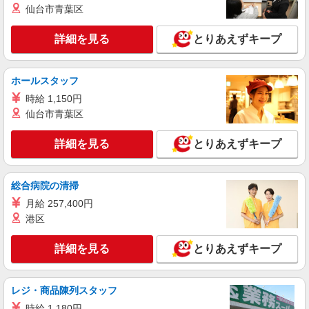
愛知県名古屋市港区の家電量販店
仙台市青葉区
社祝い金10万円支給(規定有) お友達を紹介頂くと,
インセンティブ支給(規定有) ★月2回払い・週払い
詳細を見る
キープ
可能（規程有）★ ゜・。○。・゜+゜・。○。・゜
詳細を見る
とりあえずキープ
+゜
紹介予定派遣
株式会社シエロ
ホールスタッフ
【楽天モバイル】の店舗スタッフ
時給 1,150円
時給1500円〜1600円（経験・能力による） ※
仙台市青葉区
残業代支給 ★交通費別途支給（規定あり） ゜
+゜・。○。・゜+゜・。○。・゜+゜ 入社祝い金10
愛知県名古屋市港区の楽天モバイルショップ
詳細を見る
とりあえずキープ
万円支給(規定有) お友達を紹介頂くと, インセンテ
ィブ支給(規定有) ★月2回払い・週払い可能（規程
詳細を見る
キープ
有）★ ゜・。○。・゜+゜・。○。・゜+゜
総合病院の清掃
月給 257,400円
紹介予定派遣
株式会社シエロ
港区
【ドコモ】の店舗スタッフ
詳細を見る
とりあえずキープ
時給1500円〜1800円（経験・能力による） ※
残業代支給 ★交通費別途支給（規定あり） ゜
+゜・。○。・゜+゜・。○。・゜+゜ 入社祝い金10
愛知県名古屋市港区のdocomoショップ
万円支給(規定有) お友達を紹介頂くと, インセンテ
レジ・商品陳列スタッフ
ィブ支給(規定有) ★月2回払い・週払い可能（規程
時給 1,180円