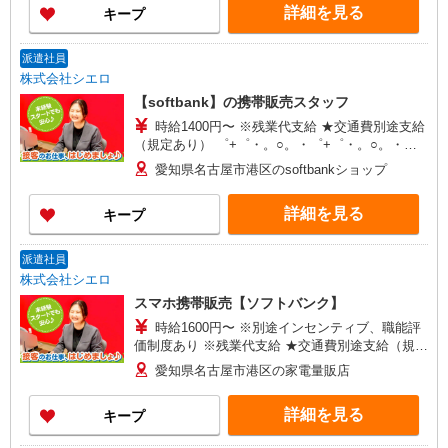
詳細を見る
キープ
派遣社員
株式会社シエロ
【softbank】の携帯販売スタッフ
時給1400円〜 ※残業代支給 ★交通費別途支給
（規定あり） ゜+゜・。○。・゜+゜・。○。・゜
+゜ 入社祝い金10万円支給(規定有) お友達を紹介
愛知県名古屋市港区のsoftbankショップ
頂くと, インセンティブ支給(規定有) ★月2回払
い・週払い可能（規程有）★ ゜・。○。・゜
詳細を見る
キープ
+゜・。○。・゜+゜
派遣社員
株式会社シエロ
スマホ携帯販売【ソフトバンク】
時給1600円〜 ※別途インセンティブ、職能評
価制度あり ※残業代支給 ★交通費別途支給（規定
あり） ゜+゜・。○。・゜+゜・。○。・゜+゜ 入
愛知県名古屋市港区の家電量販店
社祝い金10万円支給(規定有) お友達を紹介頂くと,
インセンティブ支給(規定有) ★月2回払い・週払い
詳細を見る
キープ
可能（規程有）★ ゜・。○。・゜+゜・。○。・゜
+゜