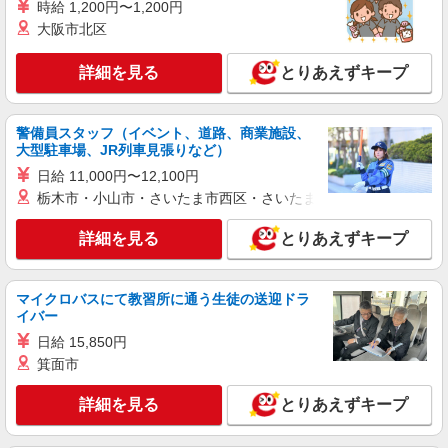
時給 1,200円〜1,200円
+゜
大阪市北区
紹介予定派遣
株式会社シエロ
詳細を見る
とりあえずキープ
携帯販売スタッフ【au】
月給273200円 ※残業手当別途支給 ※研修期間
6か月・時給1550円〜 ★交通費別途支給（規定あ
警備員スタッフ（イベント、道路、商業施設、
り） ゜+゜・。○。・゜+゜・。○。・゜+゜ 入社
大型駐車場、JR列車見張りなど）
愛知県名古屋市港区の家電量販店
祝い金10万円支給(規定有) お友達を紹介頂くと, イ
日給 11,000円〜12,100円
ンセンティブ支給(規定有) ゜・。○。・゜+゜・。
詳細を見る
キープ
栃木市・小山市・さいたま市西区・さいたま市岩槻区・久喜市・
○。・゜+゜
詳細を見る
とりあえずキープ
派遣社員
株式会社シエロ
【ドコモ】の店舗スタッフ
マイクロバスにて教習所に通う生徒の送迎ドラ
時給1400円〜1600円（経験・能力による） ※
イバー
残業代支給 ★交通費全額支給（規定あり） ゜
日給 15,850円
+゜・。○。・゜+゜・。○。・゜+゜ 入社祝い金10
愛知県名古屋市港区のdocomoショップ
箕面市
万円支給(規定有) お友達を紹介頂くと, インセンテ
ィブ支給(規定有) ★月2回払い・週払い可能（規程
詳細を見る
キープ
有）★ ゜・。○。・゜+゜・。○。・゜+゜
詳細を見る
とりあえずキープ
紹介予定派遣