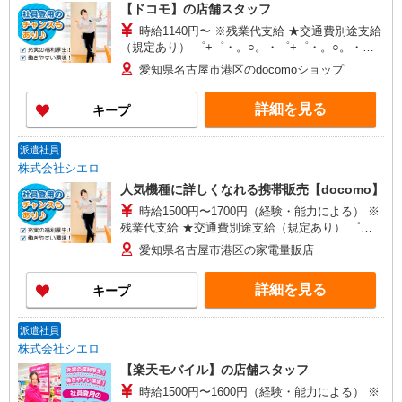
【ドコモ】の店舗スタッフ
時給1140円〜 ※残業代支給 ★交通費別途支給
（規定あり） ゜+゜・。○。・゜+゜・。○。・゜
+゜ 入社祝い金10万円支給(規定有) お友達を紹介
愛知県名古屋市港区のdocomoショップ
頂くと, インセンティブ支給(規定有) ★月2回払
い・週払い可能（規程有）★ ゜・。○。・゜
詳細を見る
キープ
+゜・。○。・゜+゜
派遣社員
株式会社シエロ
人気機種に詳しくなれる携帯販売【docomo】
時給1500円〜1700円（経験・能力による） ※
残業代支給 ★交通費別途支給（規定あり） ゜
+゜・。○。・゜+゜・。○。・゜+゜ 入社祝い金10
愛知県名古屋市港区の家電量販店
万円支給(規定有) お友達を紹介頂くと, インセンテ
ィブ支給(規定有) ★月2回払い・週払い可能（規程
詳細を見る
キープ
有）★ ゜・。○。・゜+゜・。○。・゜+゜
派遣社員
株式会社シエロ
【楽天モバイル】の店舗スタッフ
時給1500円〜1600円（経験・能力による） ※