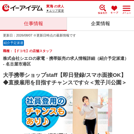
東海
の求人
▼エリア変更
仕事情報
企業情報
更新日：2026/08/07 ※更新日時点の最新情報です
紹介予定派遣
職種：【ドコモ】の店舗スタッフ
株式会社シエロの家電・携帯販売の求人情報詳細（紹介予定派遣）
- 名古屋市港区
大手携帯ショップstaff【即日登録/スマホ面接OK】
◆直接雇用を目指すチャンスです☆＜荒子川公園＞