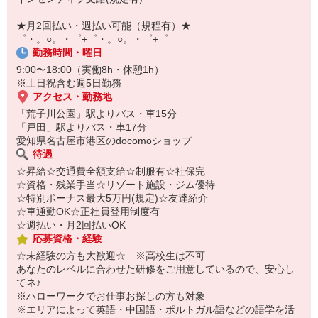
自宅に居ながらスマホでカンタン面接OK！
オンライン面談なのでスピード対応。
★月2回払い・週払い可能（規程有）★
即日登録もOK♪
゜・。○。・゜+゜・。○。・゜+゜
勤務時間・曜日
気になった方はお気軽にご相談ください！
9:00〜18:00（実働8h・休憩1h）
※土日祝含む週5日勤務
アクセス・勤務地
「荒子川公園」駅よりバス・車15分
「戸田」駅よりバス・車17分
愛知県名古屋市港区のdocomoショップ
待遇
☆昇給☆交通費全額支給☆制服有☆社保完
☆資格・残業手当☆リゾート施設・ジム優待
☆特別ボーナス最大5万円(規定)☆友達紹介
☆車通勤OK☆正社員登用制度有
☆週払い・月2回払いOK
応募資格・経験
☆未経験の方も大歓迎☆ ※高校生は不可
あなたのレベルに合わせた研修をご用意しているので、安心し
てネ♪
※ハローワークでお仕事お探しの方も対象
※エリアによって英語・中国語・ポルトガル語などの語学を活