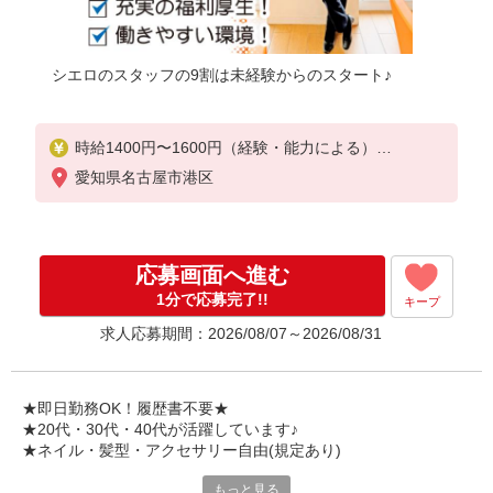
シエロのスタッフの9割は未経験からのスタート♪
時給1400円〜1600円（経験・能力による）
※残業代支給
愛知県名古屋市港区
★交通費全額支給（規定あり）
゜+゜・。○。・゜+゜・。○。・゜+゜
入社祝い金10万円支給(規定有)
応募画面へ進む
お友達を紹介頂くと,
1分で応募完了!!
キープ
インセンティブ支給(規定有)
求人応募期間：2026/08/07～2026/08/31
★月2回払い・週払い可能（規程有）★
゜・。○。・゜+゜・。○。・゜+゜
★即日勤務OK！履歴書不要★
★20代・30代・40代が活躍しています♪
★ネイル・髪型・アクセサリー自由(規定あり)
もっと見る
各キャリアの新機種が特別価格で購入OK！！