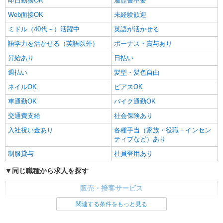
即日勤務OK
履歴書不要
Web面接OK
未経験歓迎
ミドル（40代～）活躍中
英語が活かせる
語学力を活かせる（英語以外）
ボーナス・賞与あり
昇給あり
日払い
週払い
髪型・髪色自由
ネイルOK
ピアスOK
車通勤OK
バイク通勤OK
交通費支給
社会保険あり
入社祝い金あり
各種手当（家族・役職・インセン
ティブなど）あり
制服貸与
社員登用あり
同じ職種から求人を探す
販売・接客サービス
家電・携帯販売
関連する条件をもっと見る
同じ特徴から求人を探す