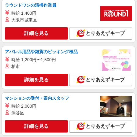
株式会社シエロ
ラウンドワンの清掃作業員
携帯販売スタッフ【softbank】
時給 1,400円
時給1600円〜 ※別途インセンティブ、職能評
大阪市城東区
価制度あり ※残業代支給 ★交通費別途支給（規定
あり） ゜+゜・。○。・゜+゜・。○。・゜+゜ 入
愛知県名古屋市港区の商業施設
詳細を見る
とりあえずキープ
社祝い金10万円支給(規定有) お友達を紹介頂くと,
インセンティブ支給(規定有) ★月2回払い・週払い
詳細を見る
キープ
可能（規程有）★ ゜・。○。・゜+゜・。○。・゜
アパレル用品や雑貨のピッキング検品
+゜
時給 1,200円〜1,500円
派遣社員
株式会社シエロ
柏市
人気機種に詳しくなれる携帯販売【au】
詳細を見る
とりあえずキープ
月給273200円 ※残業手当別途支給 ※研修期間
6か月・時給1550円〜 ★交通費別途支給（規定あ
り） ゜+゜・。○。・゜+゜・。○。・゜+゜ 入社
愛知県名古屋市港区の家電量販店
祝い金10万円支給(規定有) お友達を紹介頂くと, イ
マンションの受付・案内スタッフ
ンセンティブ支給(規定有) ゜・。○。・゜+゜・。
時給 2,000円
詳細を見る
キープ
○。・゜+゜
渋谷区
紹介予定派遣
詳細を見る
とりあえずキープ
株式会社シエロ
【ドコモ】の店舗スタッフ