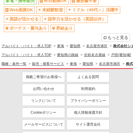
家電・携帯販売
即日勤務OK
履歴書不要
Web面接OK
未経験歓迎
ミドル（40代～）活躍中
英語が活かせる
語学力を活かせる（英語以外）
ボーナス・賞与あり
昇給あり
もっと見る
アルバイト・バイト・求人TOP
東海
愛知県
名古屋市港区
株式会社シ
アルバイト・バイト・求人TOP
愛知県の路線
近鉄名古屋線
戸田(愛知)駅
職種・条件一覧
販売・接客サービス
東海
愛知県
名古屋市港区
株式
掲載ご希望のお客様へ
よくある質問
お問い合わせ
利用規約
リンクについて
プライバシーポリシー
Cookieポリシー
個人情報保護方針
メールサービスについて
サイト運営会社