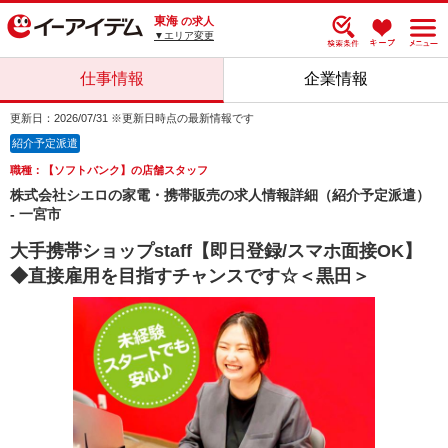
東海
の求人
▼エリア変更
仕事情報
企業情報
更新日：2026/07/31 ※更新日時点の最新情報です
紹介予定派遣
職種：【ソフトバンク】の店舗スタッフ
株式会社シエロの家電・携帯販売の求人情報詳細（紹介予定派遣）
- 一宮市
大手携帯ショップstaff【即日登録/スマホ面接OK】
◆直接雇用を目指すチャンスです☆＜黒田＞