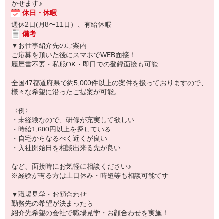
かせます♪
休日・休暇
週休2日(月8〜11日）、有給休暇
備考
▼お仕事紹介先のご案内
ご応募を頂いた後にスマホでWEB面接！
履歴書不要・私服OK・即日での登録面接も可能
全国47都道府県で約5,000件以上の案件を扱っておりますので、
様々な希望に沿ったご提案が可能。
〈例〉
・未経験なので、研修が充実して欲しい
・時給1,600円以上を探している
・自宅からなるべく近くが良い
・入社開始日を相談出来る先が良い
など、面接時にお気軽に相談ください♪
※経験が有る方は土日休み・時短等も相談可能です
▼職場見学・お顔合わせ
勤務先の希望が決まったら
紹介先希望の会社で職場見学・お顔合わせを実施！