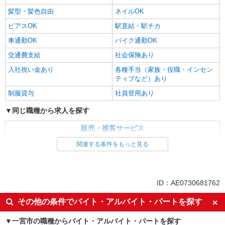
髪型・髪色自由
ネイルOK
ピアスOK
駅直結・駅チカ
車通勤OK
バイク通勤OK
交通費支給
社会保険あり
入社祝い金あり
各種手当（家族・役職・インセン
ティブなど）あり
制服貸与
社員登用あり
同じ職種から求人を探す
販売・接客サービス
家電・携帯販売
関連する条件をもっと見る
同じ特徴から求人を探す
未経験歓迎
ミドル（40代～）活躍中
ID：AE0730681762
英語が活かせる
ボーナス・賞与あり
その他の条件でバイト・アルバイト・パートを探す
日払い
車通勤OK
一宮市の職種からバイト・アルバイト・パートを探す
交通費支給
社会保険あり