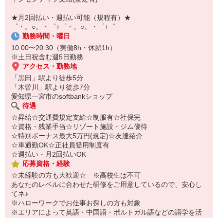
自宅に居ながらスマホでカンタン面接OK！
オンライン面談なのでスピード対応。
★月2回払い・週払い可能（規程有）★
即日登録もOK♪
゜・。○。・゜+゜・。○。・゜+゜
勤務時間・曜日
気になった方はお気軽にご相談ください！
10:00〜20:30（実働8h・休憩1h）
※土日祝含む週5日勤務
アクセス・勤務地
「黒田」駅より徒歩5分
「木曽川」駅より徒歩7分
愛知県一宮市のsoftbankショップ
待遇
☆昇給☆交通費規定支給☆制服有☆社保完
☆資格・残業手当☆リゾート施設・ジム優待
☆特別ボーナス最大5万円(規定)☆友達紹介
☆車通勤OK☆正社員登用制度有
☆週払い・月2回払いOK
応募資格・経験
☆未経験の方も大歓迎☆ ※高校生は不可
あなたのレベルに合わせた研修をご用意しているので、安心し
てネ♪
※ハローワークでお仕事お探しの方も対象
※エリアによって英語・中国語・ポルトガル語などの語学を活