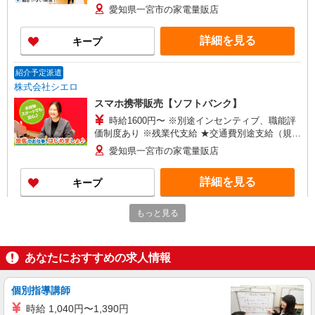
+゜・。○。・゜+゜ 入社祝い金10万円支給(規定
愛知県一宮市の家電量販店
有) お友達を紹介頂くと, インセンティブ支給(規定
有) ★月2回払い・週払い可能（規程有）★ ゜・。
詳細を見る
キープ
○。・゜+゜・。○。・゜+゜
紹介予定派遣
株式会社シエロ
スマホ携帯販売【ソフトバンク】
時給1600円〜 ※別途インセンティブ、職能評
価制度あり ※残業代支給 ★交通費別途支給（規定
あり） ゜+゜・。○。・゜+゜・。○。・゜+゜ 入
愛知県一宮市の家電量販店
社祝い金10万円支給(規定有) お友達を紹介頂くと,
インセンティブ支給(規定有) ★月2回払い・週払い
詳細を見る
キープ
可能（規程有）★ ゜・。○。・゜+゜・。○。・゜
+゜
もっと見る
派遣社員
株式会社シエロ
【エーユー】の店舗スタッフ
あなたにおすすめの求人情報
時給1500円〜1600円（経験・能力による） ※
残業代支給 ★交通費別途支給（規定あり） ゜
+゜・。○。・゜+゜・。○。・゜+゜ 入社祝い金10
個別指導講師
愛知県一宮市のauショップ
万円支給(規定有) お友達を紹介頂くと, インセンテ
時給 1,040円〜1,390円
ィブ支給(規定有) ★月2回払い・週払い可能（規程