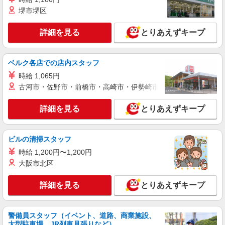
派遣社員
堺市堺区
株式会社シエロ
【au】の携帯販売スタッフ
詳細を見る
とりあえずキープ
時給1500円〜 ※残業代支給 ★交通費別途支給
（規定あり） ゜+゜・。○。・゜+゜・。○。・゜
+゜ 入社祝い金10万円支給(規定有) お友達を紹介
愛知県一宮市の携帯ショップ
ベルク各店での店内スタッフ
頂くと, インセンティブ支給(規定有) ★月2回払
時給 1,065円
い・週払い可能（規程有）★ ゜・。○。・゜
詳細を見る
キープ
+゜・。○。・゜+゜
古河市・佐野市・前橋市・高崎市・伊勢崎市・太田市・館林市・
派遣社員
詳細を見る
とりあえずキープ
株式会社シエロ
スマホ携帯販売【ソフトバンク】
ビルの清掃スタッフ
時給1600円〜 ※別途インセンティブ、職能評
価制度あり ※残業代支給 ★交通費別途支給（規定
時給 1,200円〜1,200円
あり） ゜+゜・。○。・゜+゜・。○。・゜+゜ 入
愛知県一宮市の家電量販店
大阪市北区
社祝い金10万円支給(規定有) お友達を紹介頂くと,
インセンティブ支給(規定有) ★月2回払い・週払い
詳細を見る
詳細を見る
とりあえずキープ
キープ
可能（規程有）★ ゜・。○。・゜+゜・。○。・゜
+゜
正社員
警備員スタッフ（イベント、道路、商業施設、
株式会社シエロ
大型駐車場、JR列車見張りなど）