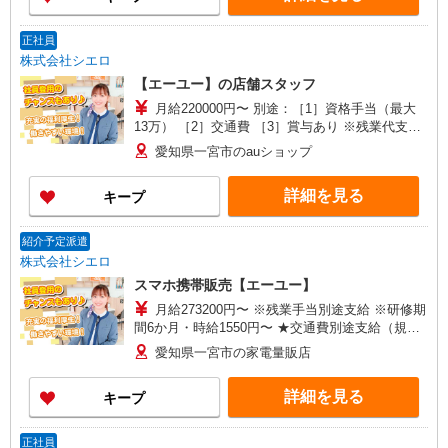
正社員
株式会社シエロ
【エーユー】の店舗スタッフ
月給220000円〜 別途：［1］資格手当（最大
13万） ［2］交通費 ［3］賞与あり ※残業代支給
゜+゜・。○。・゜+゜・。○。・゜+゜ 入社祝い金
愛知県一宮市のauショップ
10万円支給(規定有) お友達を紹介頂くと, インセン
ティブ支給(規定有) ゜・。○。・゜+゜・。
詳細を見る
キープ
○。・゜+゜
紹介予定派遣
株式会社シエロ
スマホ携帯販売【エーユー】
月給273200円〜 ※残業手当別途支給 ※研修期
間6か月・時給1550円〜 ★交通費別途支給（規定
あり） ゜+゜・。○。・゜+゜・。○。・゜+゜ 入
愛知県一宮市の家電量販店
社祝い金10万円支給(規定有) お友達を紹介頂くと,
インセンティブ支給(規定有) ゜・。○。・゜
詳細を見る
キープ
+゜・。○。・゜+゜
正社員