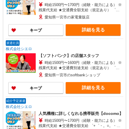
時給1500円〜1700円（経験・能力による） ※
残業代支給 ★交通費全額支給（規定あり） ゜
+゜・。○。・゜+゜・。○。・゜+゜ 入社祝い金10
愛知県一宮市の家電量販店
万円支給(規定有) お友達を紹介頂くと, インセンテ
ィブ支給(規定有) ★月2回払い・週払い可能（規程
詳細を見る
キープ
有）★ ゜・。○。・゜+゜・。○。・゜+゜
派遣社員
株式会社シエロ
【ソフトバンク】の店舗スタッフ
時給1500円〜1600円（経験・能力による） ※
残業代支給 ★交通費別途支給（規定あり） ゜
+゜・。○。・゜+゜・。○。・゜+゜ 入社祝い金10
愛知県一宮市のsoftbankショップ
万円支給(規定有) お友達を紹介頂くと, インセンテ
ィブ支給(規定有) ★月2回払い・週払い可能（規程
詳細を見る
キープ
有）★ ゜・。○。・゜+゜・。○。・゜+゜
紹介予定派遣
株式会社シエロ
人気機種に詳しくなれる携帯販売【docomo】
時給1500円〜1700円（経験・能力による） ※
残業代支給 ★交通費全額支給 ゜+゜・。○。・゜