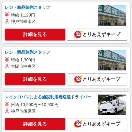
愛知県一宮市の家電量販店
社祝い金10万円支給(規定有) お友達を紹介頂くと,
レジ・商品陳列スタッフ
インセンティブ支給(規定有) ゜・。○。・゜
詳細を見る
キープ
時給 1,120円
+゜・。○。・゜+゜
神戸市垂水区
派遣社員
株式会社シエロ
詳細を見る
とりあえずキープ
【softbank】人気機種に詳しくなれる携帯販
売
レジ・商品陳列スタッフ
時給1500円〜 ※残業代支給 ★交通費別途支給
（規定あり） ゜+゜・。○。・゜+゜・。○。・゜
時給 1,300円
+゜ 入社祝い金10万円支給(規定有) お友達を紹介
愛知県一宮市のsoftbankショップ
大阪市中央区
頂くと, インセンティブ支給(規定有) ★月2回払
い・週払い可能（規程有）★ ゜・。○。・゜
詳細を見る
詳細を見る
とりあえずキープ
キープ
+゜・。○。・゜+゜
マイクロバスによる施設利用者送迎ドライバー
日給 10,900円〜10,900円
神戸市須磨区
詳細を見る
とりあえずキープ