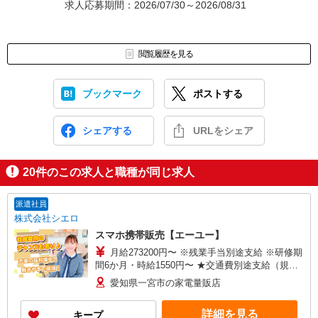
求人応募期間：2026/07/30～2026/08/31
閲覧履歴を見る
ブックマーク
ポストする
シェアする
URLをシェア
20
件のこの求人と職種が同じ求人
派遣社員
株式会社シエロ
スマホ携帯販売【エーユー】
月給273200円〜 ※残業手当別途支給 ※研修期
間6か月・時給1550円〜 ★交通費別途支給（規定
あり） ゜+゜・。○。・゜+゜・。○。・゜+゜ 入
愛知県一宮市の家電量販店
社祝い金10万円支給(規定有) お友達を紹介頂くと,
インセンティブ支給(規定有) ゜・。○。・゜
詳細を見る
キープ
+゜・。○。・゜+゜