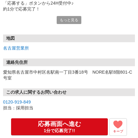
「応募する」ボタンから24H受付中♪
約1分で応募完了！
もっと見る
■電話応募の場合
電話応募も歓迎！（受付:10:00〜20:00）
土日祝も受付中♪
地図
【選考フロー】
名古屋営業所
①応募から3営業日を目安に、メールorお電話でご連絡します。
②面接日時を決定！「0120」から始まる電話番号からご連絡します
★スマホでWEB面接（LINEなど）・出張面接・事務所面接と選べま
連絡先住所
す
愛知県名古屋市中村区名駅南一丁目3番18号 NORE名駅8階801-C
③面接実施（履歴書不要）
号室
④勤務開始（スタート日は応相談）
※ご希望があれば、職場見学の調整もOKです！
この求人に関するお問い合わせ
お気軽にご応募ください♪
0120-919-849
担当：採用担当
応募画面へ進む
1分で応募完了!!
キープ