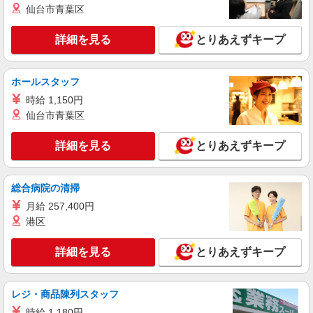
詳細を見る
仙台市青葉区
キープ
有）★ ゜・。○。・゜+゜・。○。・゜+゜
詳細を見る
とりあえずキープ
紹介予定派遣
株式会社シエロ
【ドコモ】の店舗スタッフ
ホールスタッフ
時給1500円〜1600円（経験・能力による） ※
時給 1,150円
残業代支給 ★交通費別途支給（規定あり） ゜
+゜・。○。・゜+゜・。○。・゜+゜ 入社祝い金10
仙台市青葉区
愛知県一宮市のdocomoショップ
万円支給(規定有) お友達を紹介頂くと, インセンテ
ィブ支給(規定有) ★月2回払い・週払い可能（規程
詳細を見る
とりあえずキープ
詳細を見る
キープ
有）★ ゜・。○。・゜+゜・。○。・゜+゜
紹介予定派遣
総合病院の清掃
株式会社シエロ
月給 257,400円
【au】の携帯販売スタッフ
港区
時給1500円〜 ※残業代支給 ★交通費別途支給
（規定あり） ゜+゜・。○。・゜+゜・。○。・゜
詳細を見る
とりあえずキープ
+゜ 入社祝い金10万円支給(規定有) お友達を紹介
愛知県一宮市の携帯ショップ
頂くと, インセンティブ支給(規定有) ★月2回払
い・週払い可能（規程有）★ ゜・。○。・゜
詳細を見る
キープ
+゜・。○。・゜+゜
レジ・商品陳列スタッフ
時給 1,180円