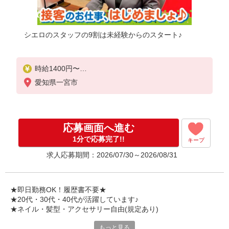
シエロのスタッフの9割は未経験からのスタート♪
時給1400円〜
※残業代支給
愛知県一宮市
★交通費別途支給（規定あり）
゜+゜・。○。・゜+゜・。○。・゜+゜
入社祝い金10万円支給(規定有)
応募画面へ進む
お友達を紹介頂くと,
1分で応募完了!!
キープ
インセンティブ支給(規定有)
求人応募期間：2026/07/30～2026/08/31
★月2回払い・週払い可能（規程有）★
゜・。○。・゜+゜・。○。・゜+゜
★即日勤務OK！履歴書不要★
★20代・30代・40代が活躍しています♪
★ネイル・髪型・アクセサリー自由(規定あり)
もっと見る
各キャリアの新機種が特別価格で購入OK！！