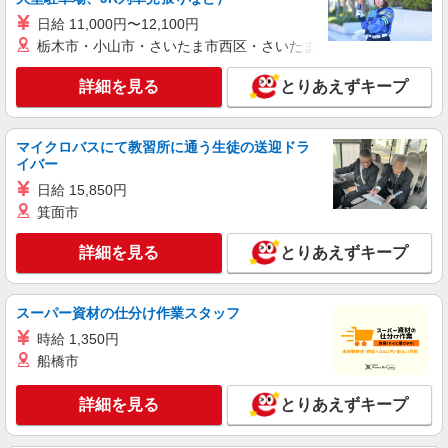
【softbank】人気機種に詳しくなれる携帯販
日給 11,000円〜12,100円
売
栃木市・小山市・さいたま市西区・さいたま市岩槻区・久喜市・
月給 201000円 〜231000円（経験・能力によ
る） 固定残業代: 11000円 〜11000円（7時間相
詳細を見る
とりあえずキープ
当） ＊時間外手当は時間外労働の有無にかかわら
愛知県一宮市のsoftbankショップ
ず、固定残業代として支給し、相当時間を超える
時間外労働分は法定どおり追加で支給します。 ■
詳細を見る
キープ
その他賞与 年2回昇給 年1回販売手当、資格手当
マイクロバスにて教習所に通う生徒の送迎ドラ
扶養家族手当年末年始手当バースデー手当 ★交通
イバー
費全額支給 ゜+゜・。○。・゜+゜・。○。・゜+゜
紹介予定派遣
日給 15,850円
入社祝い金10万円支給(規定有) お友達を紹介頂く
株式会社シエロ
箕面市
と, インセンティブ支給(規定有) ゜・。○。・゜
【ソフトバンク】の店舗スタッフ
+゜・。○。・゜+゜
詳細を見る
とりあえずキープ
時給1500円〜 ※残業代支給 ★交通費別途支給
（規定あり） ゜+゜・。○。・゜+゜・。○。・゜
+゜ 入社祝い金10万円支給(規定有) お友達を紹介
愛知県一宮市のsoftbankショップ
頂くと, インセンティブ支給(規定有) ★月2回払
スーパー資材の仕分け作業スタッフ
い・週払い可能（規程有）★ ゜・。○。・゜
時給 1,350円
詳細を見る
キープ
+゜・。○。・゜+゜
船橋市
派遣社員
詳細を見る
とりあえずキープ
株式会社シエロ
人気機種に詳しくなれる携帯販売【docomo】