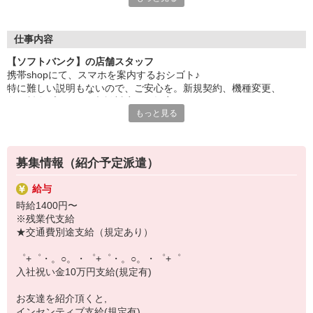
自分だけじゃなくって、
家族や友人にも適用されます！
仕事内容
さらに、各種リゾート施設やスポーツジムなどが
【ソフトバンク】の店舗スタッフ
特別割引価格でご利用可能☆
携帯shopにて、スマホを案内するおシゴト♪
お得に過ごしたいあなたの味方です♪
特に難しい説明もないので、ご安心を。新規契約、機種変更、
各種料金プランのご相談対応・ご提案などをお願いします。
【選べるお仕事いろいろ】
もっと見る
￣￣￣￣￣￣￣￣￣￣￣
初めての方でも安心♪
▼オフィスワーク
あなた専属のコーディネーターが親切・丁寧にフォローするので、
事務、経理、データ入力、コールセンター、受付
満足度◎
▼工場・製造・軽作業系
募集情報（紹介予定派遣）
機械/食品製造・梱包・仕分け・加工・組立・検査
■携帯やインターネット販売業務
▼美容系
給与
docomo(ドコモ)/au(エーユー)・KDDI/softbank(ソフトバンク)など
眉毛サロンのアイブロウ・ネイリスト・エステ
時給1400円〜
の大手キャリアから
▼営業・販売
※残業代支給
ワイモバイル(Y!mobille)、楽天モバイル、UQなど格安スマホまで幅
法人営業・アパレル販売・個別指導塾・人材紹介
★交通費別途支給（規定あり）
広く紹介可能♪
▼人気案件も多数♪
人気のApple（アップル）店舗もございます！
短期・期間限定・オープニング・官公庁案件
゜+゜・。○。・゜+゜・。○。・゜+゜
上場/優良/大手企業など
入社祝い金10万円支給(規定有)
【スマホ面接実施中】
お友達を紹介頂くと,
￣￣￣￣￣￣￣￣￣
インセンティブ支給(規定有)