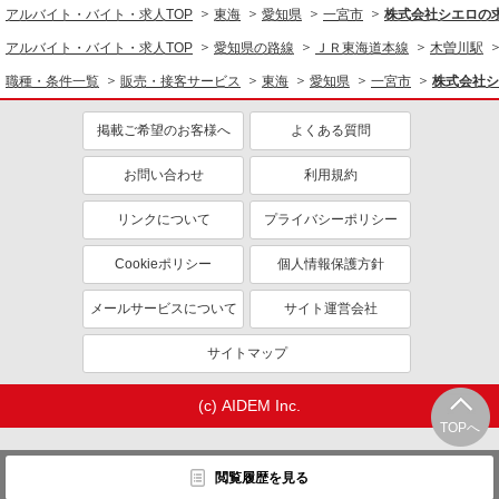
アルバイト・バイト・求人TOP
東海
愛知県
一宮市
株式会社シエロの
アルバイト・バイト・求人TOP
愛知県の路線
ＪＲ東海道本線
木曽川駅
職種・条件一覧
販売・接客サービス
東海
愛知県
一宮市
株式会社シ
掲載ご希望のお客様へ
よくある質問
お問い合わせ
利用規約
リンクについて
プライバシーポリシー
Cookieポリシー
個人情報保護方針
メールサービスについて
サイト運営会社
サイトマップ
(c) AIDEM Inc.
TOPへ
閲覧履歴を見る