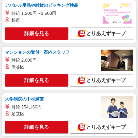
時給1500円〜1700円（経験・能力による） ※
アパレル用品や雑貨のピッキング検品
残業代支給 ★交通費全額支給（規定あり） ゜
時給 1,200円〜1,500円
+゜・。○。・゜+゜・。○。・゜+゜ 入社祝い金10
愛知県一宮市の家電量販店
万円支給(規定有) お友達を紹介頂くと, インセンテ
柏市
ィブ支給(規定有) ★月2回払い・週払い可能（規程
詳細を見る
キープ
有）★ ゜・。○。・゜+゜・。○。・゜+゜
詳細を見る
とりあえずキープ
派遣社員
株式会社シエロ
マンションの受付・案内スタッフ
【ソフトバンク】の店舗スタッフ
時給 2,000円
時給1500円〜 ※残業代支給 ★交通費別途支給
渋谷区
（規定あり） ゜+゜・。○。・゜+゜・。○。・゜
+゜ 入社祝い金10万円支給(規定有) お友達を紹介
愛知県一宮市のsoftbankショップ
詳細を見る
とりあえずキープ
頂くと, インセンティブ支給(規定有) ★月2回払
い・週払い可能（規程有）★ ゜・。○。・゜
詳細を見る
キープ
+゜・。○。・゜+゜
大学病院の中材滅菌
派遣社員
月給 254,160円
株式会社シエロ
足立区
人気機種に詳しくなれる携帯販売【au】
月給273200円〜 ※残業手当別途支給 ※研修期
詳細を見る
とりあえずキープ
間6か月・時給1550円〜 ★交通費別途支給（規定
あり） ゜+゜・。○。・゜+゜・。○。・゜+゜ 入