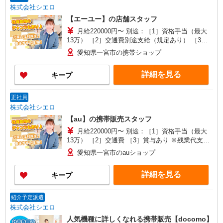
株式会社シエロ
【エーユー】の店舗スタッフ
月給220000円〜 別途：［1］資格手当（最大
13万） ［2］交通費別途支給（規定あり） ［3］
賞与あり ゜+゜・。○。・゜+゜・。○。・゜+゜
愛知県一宮市の携帯ショップ
入社祝い金10万円支給(規定有) お友達を紹介頂く
と, インセンティブ支給(規定有) ゜・。○。・゜
詳細を見る
キープ
+゜・。○。・゜+゜
正社員
株式会社シエロ
【au】の携帯販売スタッフ
月給220000円〜 別途：［1］資格手当（最大
13万） ［2］交通費 ［3］賞与あり ※残業代支給
゜+゜・。○。・゜+゜・。○。・゜+゜ 入社祝い金
愛知県一宮市のauショップ
10万円支給(規定有) お友達を紹介頂くと, インセン
ティブ支給(規定有) ゜・。○。・゜+゜・。
詳細を見る
キープ
○。・゜+゜
紹介予定派遣
株式会社シエロ
人気機種に詳しくなれる携帯販売【docomo】