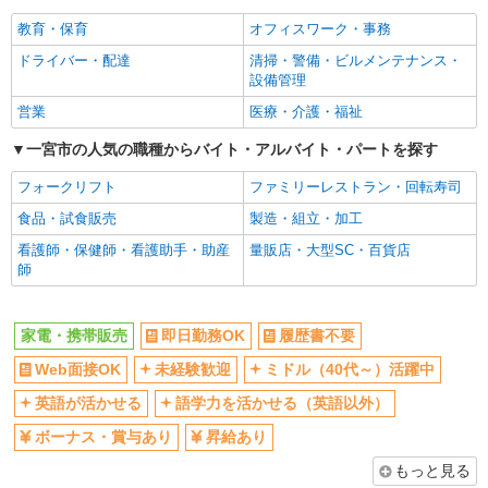
社員登用あり
教育・保育
オフィスワーク・事務
ドライバー・配達
清掃・警備・ビルメンテナンス・
設備管理
営業
医療・介護・福祉
一宮市の人気の職種からバイト・アルバイト・パートを探す
フォークリフト
ファミリーレストラン・回転寿司
食品・試食販売
製造・組立・加工
看護師・保健師・看護助手・助産
量販店・大型SC・百貨店
師
家電・携帯販売
即日勤務OK
履歴書不要
Web面接OK
未経験歓迎
ミドル（40代～）活躍中
英語が活かせる
語学力を活かせる（英語以外）
ボーナス・賞与あり
昇給あり
もっと見る