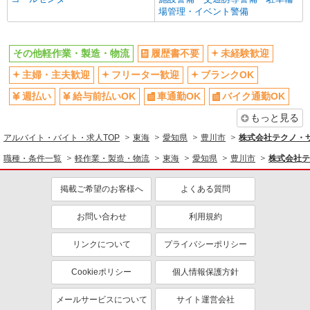
場管理・イベント警備
その他軽作業・製造・物流
履歴書不要
未経験歓迎
主婦・主夫歓迎
フリーター歓迎
ブランクOK
週払い
給与前払いOK
車通勤OK
バイク通勤OK
もっと見る
アルバイト・バイト・求人TOP
東海
愛知県
豊川市
株式会社テクノ・サー
職種・条件一覧
軽作業・製造・物流
東海
愛知県
豊川市
株式会社テ
掲載ご希望のお客様へ
よくある質問
お問い合わせ
利用規約
リンクについて
プライバシーポリシー
Cookieポリシー
個人情報保護方針
メールサービスについて
サイト運営会社