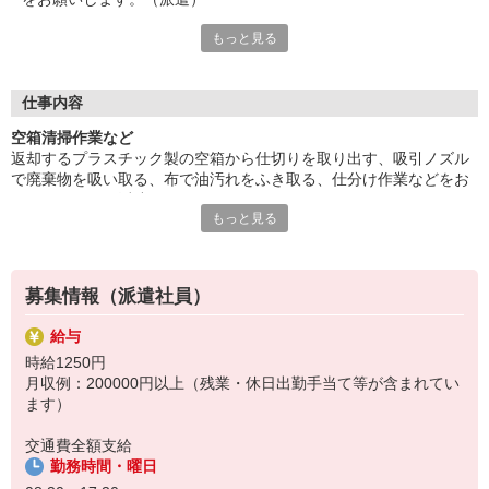
もっと見る
本宿駅徒歩16分。ラクラク作業。3パターンの勤務時間帯あり、
柔軟に対応いただける方大歓迎。
業務習熟のためのOJTがあり安心。残業多めなのでシッカリ稼ぎ
たい方必見です。
仕事内容
給与即払いOK！ 給与即払いサービスは就業状況によって利用
空箱清掃作業など
できないケースがございます。詳細はオペレーターまでお問合せ
返却するプラスチック製の空箱から仕切りを取り出す、吸引ノズル
ください。
で廃棄物を吸い取る、布で油汚れをふき取る、仕分け作業などをお
願いします。（派遣）
『テクノ・サービス』は、派遣業界大手スタッフサービスグルー
もっと見る
本宿駅徒歩16分。ラクラク作業。3パターンの勤務時間帯あり、柔
プです。
軟に対応いただける方大歓迎。
全国にあるお仕事の中から、一人ひとりのスキルや希望条件に応
業務習熟のためのOJTがあり安心。残業多めなのでシッカリ稼ぎた
じたお仕事をご案内します。
い方必見です。
安全管理体制も万全ですので安心してご就業いただけます。
募集情報（派遣社員）
登録方法は、【オンライン】【電話】【登録会来場】の3つから
給与
選べます♪
時給1250円
★★履歴書・証明写真は不要！★★
月収例：200000円以上（残業・休日出勤手当て等が含まれてい
また、ご登録済の方はお仕事の紹介がスムーズです。
ます）
ご応募お待ちしています。
交通費全額支給
勤務時間・曜日