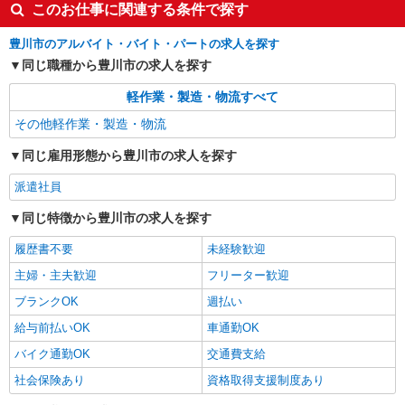
このお仕事に関連する条件で探す
正社員
豊川市のアルバイト・バイト・パートの求人を探す
天狗缶詰株式会社 三河工場
同じ職種から豊川市の求人を探す
食品メーカーでの製造管理
軽作業・製造・物流すべて
月給 223,980円〜 【内訳】 基本給：205,980
円〜 ＋地域手当：10,000円 ＋皆勤手当：5,000円
その他軽作業・製造・物流
＋通勤手当：3,000円 【各種手当・昇給・賞与】
〒441-0304 愛知県豊川市御津町佐脇浜二号地
・家族手当 └ 扶養内配偶者：10,000円 └ 18
1-17
同じ雇用形態から豊川市の求人を探す
歳未満・65歳以上の扶養者：2,500円／人 ・精皆
勤手当：5,000円 ・地域手当：10,000円 ・昇給：
派遣社員
詳細を見る
キープ
あり ・賞与：年2回（昨年実績4〜5ヶ月分） ・決
算賞与あり（業績による） 【期間】 ・2ヶ月 ※試
同じ特徴から豊川市の求人を探す
用期間中の労働条件に変更はありません。
履歴書不要
未経験歓迎
主婦・主夫歓迎
フリーター歓迎
ブランクOK
週払い
給与前払いOK
車通勤OK
バイク通勤OK
交通費支給
社会保険あり
資格取得支援制度あり