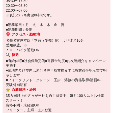
08:30〜17:30
20:30〜05:30
22:00〜07:00
※表記のうち実働8時間です。
■勤務曜日：月 火 水 木 金 祝
■勤務期間：長期
アクセス・勤務地
名鉄名古屋本線「本宿（愛知）駅」より徒歩16分
愛知県豊川市
＊車・バイク通勤OK
待遇
■有給休暇■社会保険完備■退職金制度■お友達紹介キャンペーン
実施中
■敷地内及び屋内は原則禁煙※就業前までに就業条件明示書で明
示します
■フォークリフト・クレーン・玉掛・溶接の資格取得/講習料・
受験料補助有
応募資格・経験
35カ国以上の方々が当社を通じ就業中。毎月100人以上お仕事
スタート！
資格不問・未経験OK
フリーター、主婦・主夫歓迎