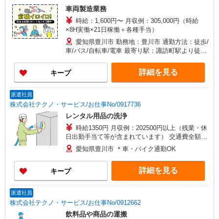
車両製造業務
時給：1,600円〜 月収例：305,000円（時給
×8H実働×21日稼働＋各種手当）
愛知県豊川市 勤務地：豊川市 通勤方法：徒歩/
車/バス/自転車/電車 最寄り駅：諏訪町駅より徒歩
11分、車で5分 ※構内の（無料）駐車場利用OK
詳細を見る
キープ
派遣社員
株式会社テクノ・サービス/お仕事No/0917736
レンタル用品の洗浄
時給1350円 月収例：202500円以上（残業・休
日出勤手当て等が含まれています） 交通費全額支
給
愛知県豊川市 ＊車・バイク通勤OK
詳細を見る
キープ
派遣社員
株式会社テクノ・サービス/お仕事No/0912662
飲料品や商品の運搬