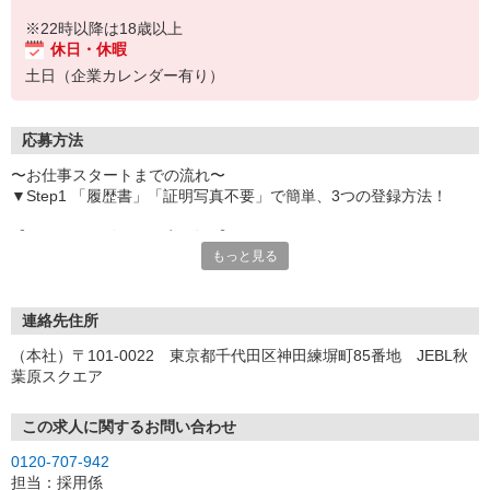
※22時以降は18歳以上
休日・休暇
土日（企業カレンダー有り）
応募方法
〜お仕事スタートまでの流れ〜
▼Step1 「履歴書」「証明写真不要」で簡単、3つの登録方法！
【オンライン登録（目安5分）】
もっと見る
いつでも好きな時間に登録OK
【電話登録（目安20分）】
受付時間/平日9:00〜19:00
連絡先住所
※電話登録の場合、就業前には登録会へお越しください
（本社）〒101-0022 東京都千代田区神田練塀町85番地 JEBL秋
葉原スクエア
【来場登録（目安1時間30分）】
受付時間/平日10:00〜17:00
この求人に関するお問い合わせ
▼Step2 全国にあるお仕事の中から、あなたにピッタリのお仕事を
0120-707-942
ご案内
担当：採用係
▼Step3 就業前に職場見学で気になる事はしっかりチェック！