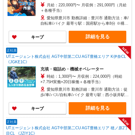
月給：220,000円〜 月収例：291,000円（月給
＋各種手当）
愛知県豊川市 勤務詳細：豊川市 通勤方法：車/
自転車/バイク 最寄り駅：国府駅から車8分 ※構内
の（無料）駐車場利用OK
詳細を見る
キープ
NEW
正社員
UTエージェント株式会社 AGT中部第二CU AGT豊橋エリア K伊奈CL
《JGKE1C》
充填・箱詰め・機械オペレーター
時給：1,300円〜 月収例：224,000円（時給
×7.75H実働×20日稼働＋各種手当）
愛知県豊川市 勤務詳細：豊川市 通勤方法：徒
歩/車/バス/自転車/バイク 最寄り駅：西小坂井駅か
ら徒歩14分・車4分 ※構内の無料駐車場利用OK
※伊奈駅から徒歩17分・車3分・自転車5分
詳細を見る
キープ
NEW
正社員
UTエージェント株式会社 AGT中部第二CU AGT豊橋エリア 穂ノ原2丁
目CL 《JZIY1C》