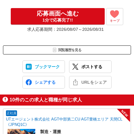
▼Step4 気に入ったら雇用契約・お仕事スタート
応募画面へ進む
応募⇒最短で2日後からの勤務も可能です！
1分で応募完了!!
キープ
求人応募期間：2026/08/07～2026/08/31
閲覧履歴を見る
ブックマーク
ポストする
シェアする
URLをシェア
10
件のこの求人と職種が同じ求人
NEW
正社員
UTエージェント株式会社 AGT中部第二CU AGT豊橋エリア 天間CL
《JPNQ1C》
製造・運搬