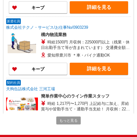
詳細を見る
キープ
派遣社員
株式会社テクノ・サービス/お仕事No/0903239
構内物流業務
時給1500円 月収例：225000円以上（残業・休
日出勤手当て等が含まれています） 交通費全額支
給
愛知県豊川市 ＊車・バイク通勤OK
詳細を見る
キープ
契約社員
天狗缶詰株式会社 三河工場
簡単作業中心のライン作業スタッフ
時給 1,217円〜1,270円 上記給与に加え、昇給
賞与や皆勤手当て・通勤手当支給！ 月収例：22万
円以上可 （時給1217円×8時間×月21日＋残業15時
〒441-0304 愛知県豊川市御津町佐脇浜二号地
間の場合） ・昇給：年1回 ・賞与：年2回 試用期
もっと見る
1-17
間：2か月※条件変更なし
詳細を見る
キープ