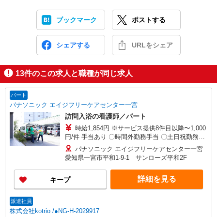
ブックマーク
ポストする
シェアする
URLをシェア
13
件のこの求人と職種が同じ求人
パート
パナソニック エイジフリーケアセンター一宮
訪問入浴の看護師／パート
時給1,854円 ※サービス提供8件目以降〜1,000
円/件 手当あり 〇時間外勤務手当 〇土日祝勤務手
当 〇無事故無違反表彰金 〇年末年始勤務手当
パナソニック エイジフリーケアセンター一宮
愛知県一宮市平和1-9-1 サンローズ平和2F
詳細を見る
キープ
派遣社員
株式会社kotrio /●NG-H-2029917