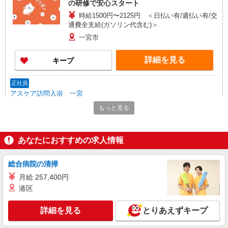
の研修で安心スタート
時給1500円〜2125円 ＜日払い有/週払い有/交
通費全支給(ガソリン代含む)＞
一宮市
詳細を見る
キープ
正社員
アスケア訪問入浴 一宮
看護師（訪問入浴）
もっと見る
月給258,000円〜274,000円（地域による） 別
途交通費支給（30000円上限/月） 別途残業手当
（月平均残業時間20時間）残業代全額支給
あなたにおすすめの求人情報
アスケア訪問入浴 一宮 愛知県一宮市新生二
丁目17番7号
総合病院の清掃
詳細を見る
キープ
月給 257,400円
港区
アルバイト
パート
アスケア訪問入浴 一宮
詳細を見る
とりあえずキープ
看護師（訪問入浴）