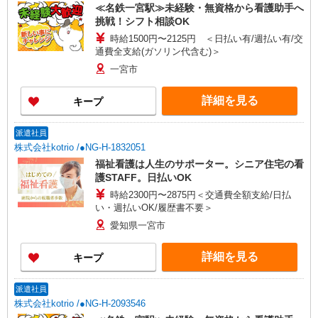
≪名鉄一宮駅≫未経験・無資格から看護助手へ
挑戦！シフト相談OK
時給1500円〜2125円 ＜日払い有/週払い有/交
通費全支給(ガソリン代含む)＞
一宮市
詳細を見る
キープ
派遣社員
株式会社kotrio /●NG-H-1832051
福祉看護は人生のサポーター。シニア住宅の看
護STAFF。日払いOK
時給2300円〜2875円＜交通費全額支給/日払
い・週払いOK/履歴書不要＞
愛知県一宮市
詳細を見る
キープ
派遣社員
株式会社kotrio /●NG-H-2093546