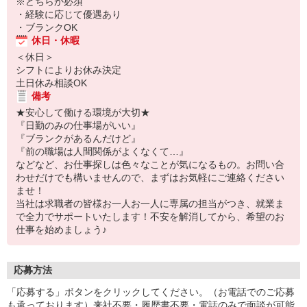
※どちらか必須
・経験に応じて優遇あり
・ブランクOK
休日・休暇
＜休日＞
シフトによりお休み決定
土日休み相談OK
備考
★安心して働ける環境が大切★
『日勤のみの仕事場がいい』
『ブランクがあるんだけど』
『前の職場は人間関係がよくなくて…』
などなど、お仕事探しは色々なことが気になるもの。お問い合
わせだけでも構いませんので、まずはお気軽にご連絡ください
ませ！
当社は求職者の皆様お一人お一人に専属の担当がつき、就業ま
で全力でサポートいたします！不安を解消してから、希望のお
仕事を始めましょう♪
応募方法
「応募する」ボタンをクリックしてください。（お電話でのご応募
も承っております）来社不要・履歴書不要・電話のみで面談が可能