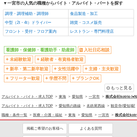
一宮市の人気の職種からバイト・アルバイト・パートを探す
調理・調理補助・調理師
食品製造・加工
中型（2t・4t）ドライバー
雑貨・コスメ販売
フロント・受付・フロア案内
レストラン・専門料理店
看護師・保健師・看護助手・助産師
入社日応相談
未経験歓迎
経験者・有資格者歓迎
新卒・第二新卒歓迎
女性活躍中
主婦・主夫歓迎
フリーター歓迎
学歴不問
ブランクOK
もっと見る
アルバイト・バイト・求人TOP
東海
愛知県
一宮市
株式会社kotrio /
アルバイト・バイト・求人TOP
愛知県の路線
名鉄尾西線
観音寺(愛知)駅
職種・条件一覧
医療・介護・福祉
東海
愛知県
一宮市
株式会社kotr
掲載ご希望のお客様へ
よくある質問