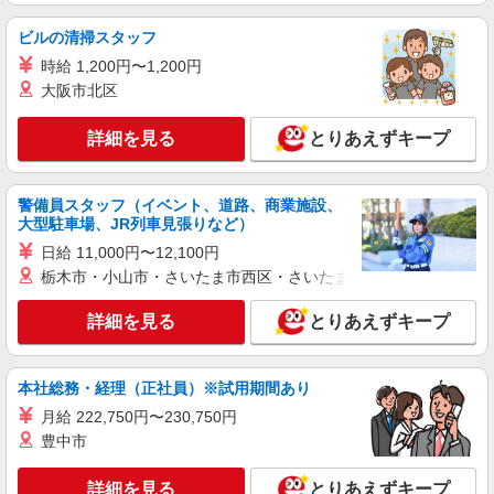
〇資格手当 〇職種手当 〇業務手当 〇時間外勤務
愛知県一宮市平和1-9-1 サンローズ平和2F
手当 〇休日勤務手当 〇無事故無違反表彰金 〇サ
ビルの清掃スタッフ
ービス提供8件目以降手当 〇年末年始勤務手当
時給 1,200円〜1,200円
詳細を見る
キープ
大阪市北区
派遣社員
紹介予定派遣
詳細を見る
とりあえずキープ
株式会社トラストグロース 中部支社
住宅型有料老人ホーム内での看護護業務全般
給与詳細 ※経験・資格考慮します！ 派遣時
警備員スタッフ（イベント、道路、商業施設、
給：2100円〜2200円
大型駐車場、JR列車見張りなど）
愛知県一宮市奥町
日給 11,000円〜12,100円
栃木市・小山市・さいたま市西区・さいたま市岩槻区・久喜市・
詳細を見る
キープ
詳細を見る
とりあえずキープ
本社総務・経理（正社員）※試用期間あり
月給 222,750円〜230,750円
豊中市
詳細を見る
とりあえずキープ