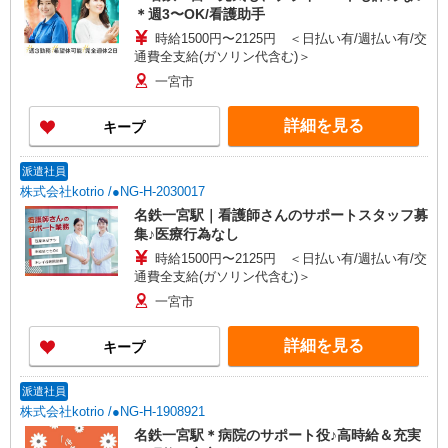
＊週3〜OK/看護助手
時給1500円〜2125円 ＜日払い有/週払い有/交
通費全支給(ガソリン代含む)＞
一宮市
詳細を見る
キープ
派遣社員
株式会社kotrio /●NG-H-2030017
名鉄一宮駅｜看護師さんのサポートスタッフ募
集♪医療行為なし
時給1500円〜2125円 ＜日払い有/週払い有/交
通費全支給(ガソリン代含む)＞
一宮市
詳細を見る
キープ
派遣社員
株式会社kotrio /●NG-H-1908921
名鉄一宮駅＊病院のサポート役♪高時給＆充実