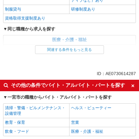
ティブなど）あり
制服貸与
研修制度あり
資格取得支援制度あり
同じ職種から求人を探す
医療・介護・福祉
看護師・保健師・看護助手・助産師
関連する条件をもっと見る
同じ特徴から求人を探す
未経験歓迎
ミドル（40代～）活躍中
ID：AE0730614287
ボーナス・賞与あり
車通勤OK
その他の条件でバイト・アルバイト・パートを探す
交通費支給
社会保険あり
一宮市の職種からバイト・アルバイト・パートを探す
産休・育休取得実績あり
清掃・警備・ビルメンテナンス・
ヘルス・ビューティー
設備管理
教育・保育
営業
飲食・フード
医療・介護・福祉