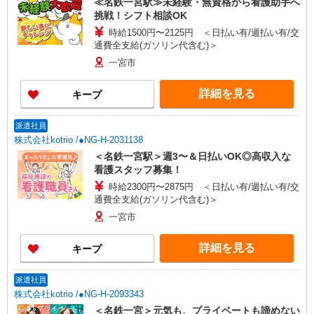
≪名鉄一宮駅≫未経験・無資格から看護助手へ
挑戦！シフト相談OK
時給1500円〜2125円 ＜日払い有/週払い有/交
通費全支給(ガソリン代含む)＞
一宮市
詳細を見る
キープ
派遣社員
株式会社kotrio /●NG-H-2031138
＜名鉄一宮駅＞週3〜＆日払いOK◎高収入な
看護スタッフ募集！
時給2300円〜2875円 ＜日払い有/週払い有/交
通費全支給(ガソリン代含む)＞
一宮市
詳細を見る
キープ
派遣社員
株式会社kotrio /●NG-H-2093343
＜名鉄一宮＞元気も、プライベートも諦めない