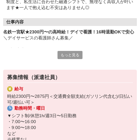
制度と、私生活に合わせた融通シフトで、無理なく高収入が叶い
ます★一人で抱え込む不安はありません◎
仕事内容
名鉄一宮駅★2300円〜の高時給！デイで看護！16時退勤OKで安心
＼デイサービスの看護師さん募集／
まずは先輩との同行研修からスタート！
もっと見る
▼お仕事例
・健康管理（バイタルチェック）
・服薬管理
募集情報（派遣社員）
・介護職員や訪問医との連携
・看護記録の作成 等
給与
時給2300円〜2875円＜交通費全額支給(ガソリン代含む)/日払い
日勤のみでシフトの融通が利くので、
可/週払い可＞
無理なく長く続けられますよ♪
勤務時間・曜日
周囲とのコミュニケーションを大切にできる方、大歓迎◎
▼シフト制/休憩1h/週3日〜5日勤務
・7:00〜16:00
・9:00〜18:00
など
※残業なし