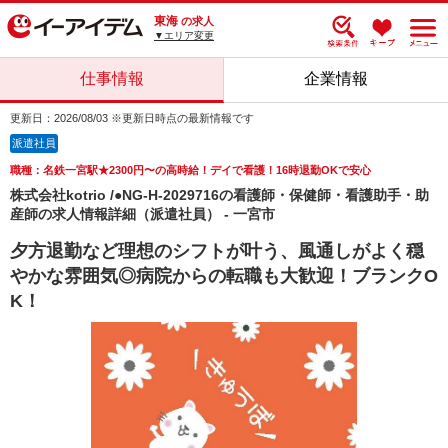
東海
の求人
▼エリア変更
仕事情報
企業情報
更新日：2026/08/03 ※更新日時点の最新情報です
派遣社員
職種：名鉄一宮駅★2300円〜の高時給！デイで看護！16時退勤OKで安心
株式会社kotrio /●NG-H-2029716の看護師・保健師・看護助手・助
産師の求人情報詳細（派遣社員） - 一宮市
夕方退勤など理想のシフトが叶う、風通しがよく穏
やかな雰囲気◎病院からの転職も大歓迎！ブランクO
K！