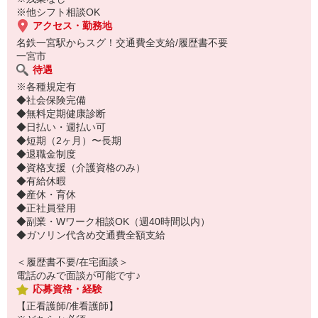
※他シフト相談OK
アクセス・勤務地
名鉄一宮駅からスグ！交通費全支給/履歴書不要
一宮市
待遇
※各種規定有
◆社会保険完備
◆無料定期健康診断
◆日払い・週払い可
◆短期（2ヶ月）〜長期
◆退職金制度
◆資格支援（介護資格のみ）
◆有給休暇
◆産休・育休
◆正社員登用
◆副業・Wワーク相談OK（週40時間以内）
◆ガソリン代含め交通費全額支給
＜履歴書不要/在宅面談＞
電話のみで面談が可能です♪
応募資格・経験
【正看護師/准看護師】