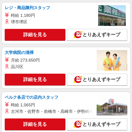
時給1695円〜1745円 ※経験・能力による
レジ・商品陳列スタッフ
アスケア訪問入浴 一宮 愛知県一宮市新生二
丁目17番7号
時給 1,180円
堺市堺区
詳細を見る
キープ
詳細を見る
とりあえずキープ
業務委託
SOMPOヘルスサポート株式会社 全支援対応コース
大学病院の清掃
保健師・管理栄養士 特定保健指導
月給 273,650円
報酬：出来高制 報酬額（消費税抜き）： ・事
業所一括面談(対面) 1日：10,000円〜14,716円 ・
品川区
個別訪問(対面) 1件：4,286円〜5,239円 ・遠隔面
【活動エリア】愛知県一宮市及びその周辺
談 1件：1,500〜1,691円 ・電話支援 1件：
詳細を見る
とりあえずキープ
1,000円〜1,429円 ・ICTメール支援 1件：500円
詳細を見る
キープ
※上記金額に消費税を加えた金額をお支払いいた
します ※交通費・電話代は弊社負担。その他、支
ベルク各店での店内スタッフ
援内容により細則あり。
正社員
時給 1,065円
パナソニック エイジフリーケアセンター一宮
古河市・佐野市・前橋市・高崎市・伊勢崎市・太田市・館林市・
訪問入浴の看護師／日勤のみ／正社員
月給23万5,000円〜25万円 ※経験・能力・資格
詳細を見る
とりあえずキープ
等による 保健師 月給 25万円以上 正看護師 月給
24万5,000円以上 准看護師 月給 23万5,000円以上
パナソニック エイジフリーケアセンター一宮