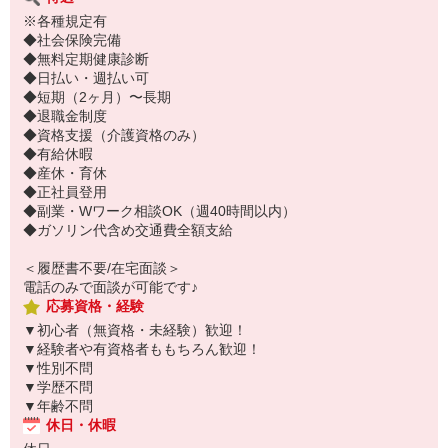
※各種規定有
◆社会保険完備
◆無料定期健康診断
◆日払い・週払い可
◆短期（2ヶ月）〜長期
◆退職金制度
◆資格支援（介護資格のみ）
◆有給休暇
◆産休・育休
◆正社員登用
◆副業・Wワーク相談OK（週40時間以内）
◆ガソリン代含め交通費全額支給
＜履歴書不要/在宅面談＞
電話のみで面談が可能です♪
応募資格・経験
▼初心者（無資格・未経験）歓迎！
▼経験者や有資格者ももちろん歓迎！
▼性別不問
▼学歴不問
▼年齢不問
休日・休暇