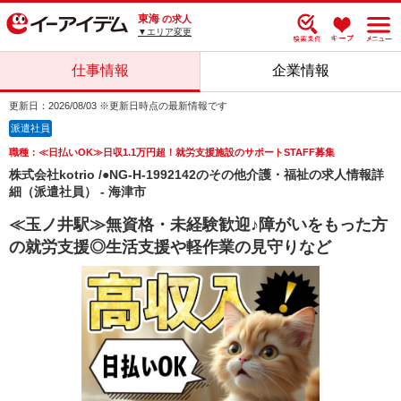
東海
の求人
▼エリア変更
仕事情報
企業情報
更新日：2026/08/03 ※更新日時点の最新情報です
派遣社員
職種：≪日払いOK≫日収1.1万円超！就労支援施設のサポートSTAFF募集
株式会社kotrio /●NG-H-1992142のその他介護・福祉の求人情報詳
細（派遣社員） - 海津市
≪玉ノ井駅≫無資格・未経験歓迎♪障がいをもった方
の就労支援◎生活支援や軽作業の見守りなど