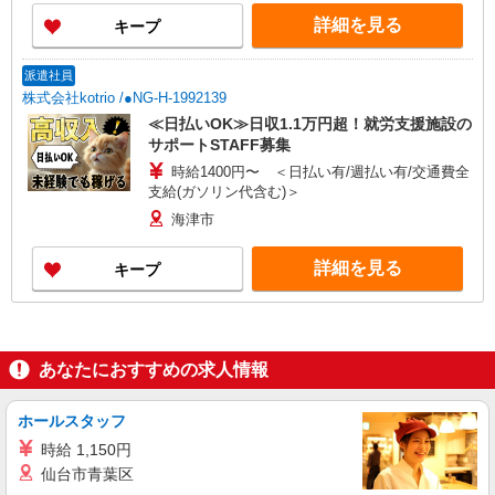
詳細を見る
キープ
派遣社員
株式会社kotrio /●NG-H-1992139
≪日払いOK≫日収1.1万円超！就労支援施設の
サポートSTAFF募集
時給1400円〜 ＜日払い有/週払い有/交通費全
支給(ガソリン代含む)＞
海津市
詳細を見る
キープ
あなたにおすすめの求人情報
ホールスタッフ
時給 1,150円
仙台市青葉区