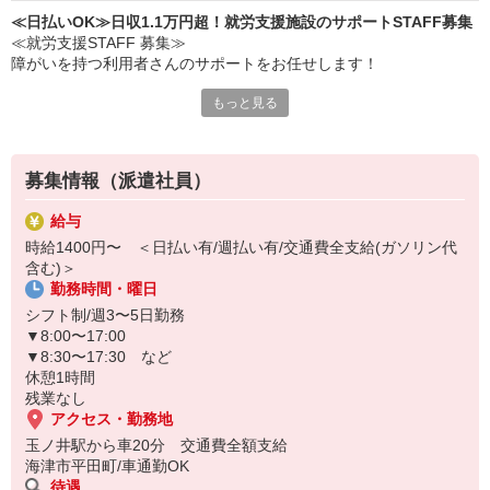
≪日払いOK≫日収1.1万円超！就労支援施設のサポートSTAFF募集
≪就労支援STAFF 募集≫
障がいを持つ利用者さんのサポートをお任せします！
もっと見る
≪主な仕事内容≫
・軽作業の見守り
・日常会話
・生活支援（少しの介助あり） など
募集情報（派遣社員）
▼日収例（未経験の場合）
給与
時給1,400円×8時間＝11,200円
時給1400円〜 ＜日払い有/週払い有/交通費全支給(ガソリン代
含む)＞
日払い・週払いOK◎
勤務時間・曜日
すぐにお金が必要な場合は遠慮なく相談してください♪
シフト制/週3〜5日勤務
▼8:00〜17:00
▼8:30〜17:30 など
休憩1時間
残業なし
アクセス・勤務地
玉ノ井駅から車20分 交通費全額支給
海津市平田町/車通勤OK
待遇