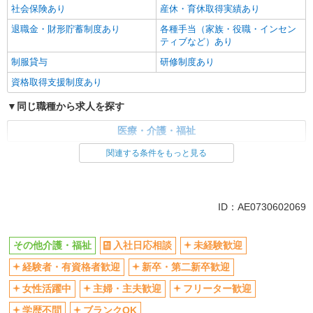
社会保険あり
産休・育休取得実績あり
退職金・財形貯蓄制度あり
各種手当（家族・役職・インセン
ティブなど）あり
制服貸与
研修制度あり
資格取得支援制度あり
同じ職種から求人を探す
医療・介護・福祉
関連する条件をもっと見る
同じ特徴から求人を探す
未経験歓迎
ミドル（40代～）活躍中
ボーナス・賞与あり
車通勤OK
ID：AE0730602069
交通費支給
社会保険あり
産休・育休取得実績あり
その他介護・福祉
入社日応相談
未経験歓迎
経験者・有資格者歓迎
新卒・第二新卒歓迎
女性活躍中
主婦・主夫歓迎
フリーター歓迎
学歴不問
ブランクOK