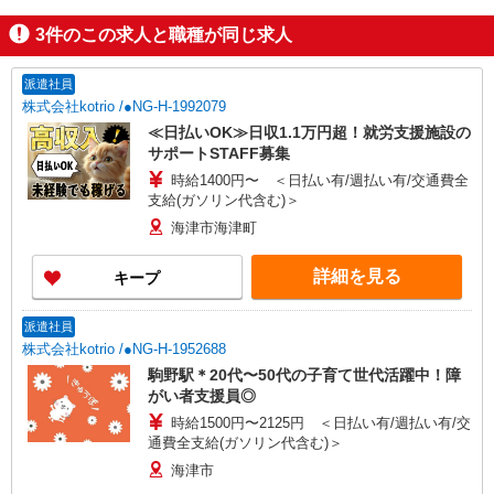
3
件のこの求人と職種が同じ求人
派遣社員
株式会社kotrio /●NG-H-1992079
≪日払いOK≫日収1.1万円超！就労支援施設の
サポートSTAFF募集
時給1400円〜 ＜日払い有/週払い有/交通費全
支給(ガソリン代含む)＞
海津市海津町
詳細を見る
キープ
派遣社員
株式会社kotrio /●NG-H-1952688
駒野駅＊20代〜50代の子育て世代活躍中！障
がい者支援員◎
時給1500円〜2125円 ＜日払い有/週払い有/交
通費全支給(ガソリン代含む)＞
海津市