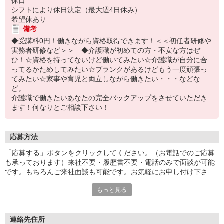
休日
シフトにより休日決定（最大週4日休み）
希望休あり
備考
◆受講料0円！働きながら資格取得できます！＜＜初任者研修や
実務者研修など＞＞ ◆介護職が初めての方・不安な方はぜ
ひ！☆資格を持ってないけど働いてみたい☆介護職が自分に合
ってるかためしてみたい☆ブランクがあるけどもう一度頑張っ
てみたい☆家事や育児と両立しながら働きたい・・・などな
ど。
介護職で働きたいあなたの完全バックアップをさせていただき
ます！何なりとご相談下さい！
応募方法
「応募する」ボタンをクリックしてください。（お電話でのご応募
も承っております）来社不要・履歴書不要・電話のみで面談が可能
です。もちろんご来社面談も可能です。お気軽にお申し付け下さ
い。
もっと見る
連絡先住所