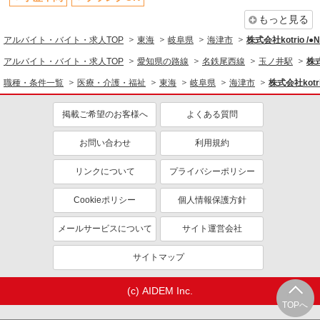
もっと見る
アルバイト・バイト・求人TOP
東海
岐阜県
海津市
株式会社kotrio /
アルバイト・バイト・求人TOP
愛知県の路線
名鉄尾西線
玉ノ井駅
株式
職種・条件一覧
医療・介護・福祉
東海
岐阜県
海津市
株式会社kotr
掲載ご希望のお客様へ
よくある質問
お問い合わせ
利用規約
リンクについて
プライバシーポリシー
Cookieポリシー
個人情報保護方針
メールサービスについて
サイト運営会社
サイトマップ
(c) AIDEM Inc.
TOPへ