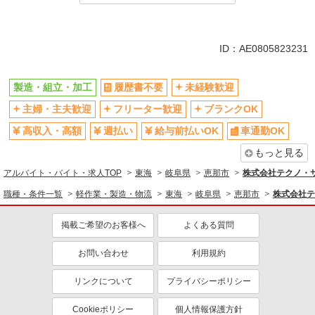
同じ特徴から求人を探す
未経験歓迎
車通勤OK
ID：AE0805823231
交通費支給
社会保険あり
製造・組立・加工
履歴書不要
未経験歓迎
主婦・主夫歓迎
フリーター歓迎
ブランクOK
高収入・高額
週払い
給与前払いOK
車通勤OK
もっと見る
アルバイト・バイト・求人TOP
東海
岐阜県
恵那市
株式会社テクノ・サー
職種・条件一覧
軽作業・製造・物流
東海
岐阜県
恵那市
株式会社テ
掲載ご希望のお客様へ
よくある質問
お問い合わせ
利用規約
リンクについて
プライバシーポリシー
Cookieポリシー
個人情報保護方針