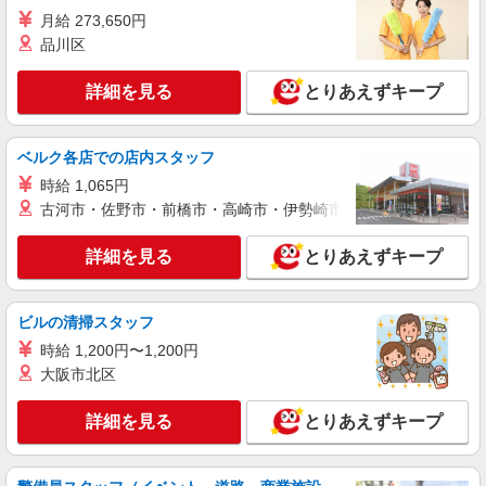
一般物件、レオパレス→住み込みでお仕事可能
月給 273,650円
★☆ 綺麗な1R、1Kをご用意☆
岐阜県恵那市
品川区
詳細を見る
キープ
詳細を見る
とりあえずキープ
職業紹介
ベルク各店での店内スタッフ
株式会社ＭＯＤＥ
組立・軽作業スタッフ
時給 1,065円
古河市・佐野市・前橋市・高崎市・伊勢崎市・太田市・館林市・
時給1400円〜 月収例29万円 / 残業20h / 深夜
60h 一般物件、レオパレス→住み込みでお仕事可
能★☆ 綺麗な1R、1Kをご用意☆
詳細を見る
とりあえずキープ
岐阜県恵那市
詳細を見る
キープ
ビルの清掃スタッフ
時給 1,200円〜1,200円
大阪市北区
詳細を見る
とりあえずキープ