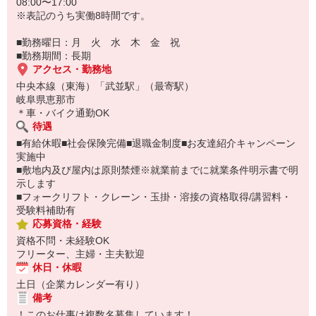
08:00〜17:00
※表記のうち実働8時間です。
■勤務曜日：月 火 水 木 金 祝
■勤務期間：長期
アクセス・勤務地
中央本線（東海）「武並駅」（最寄駅）
岐阜県恵那市
＊車・バイク通勤OK
待遇
■有給休暇■社会保険完備■退職金制度■お友達紹介キャンペーン
実施中
■敷地内及び屋内は原則禁煙※就業前までに就業条件明示書で明
示します
■フォークリフト・クレーン・玉掛・溶接の資格取得/講習料・
受験料補助有
応募資格・経験
資格不問・未経験OK
フリーター、主婦・主夫歓迎
休日・休暇
土日（企業カレンダー有り）
備考
！このお仕事は複数名募集しています！