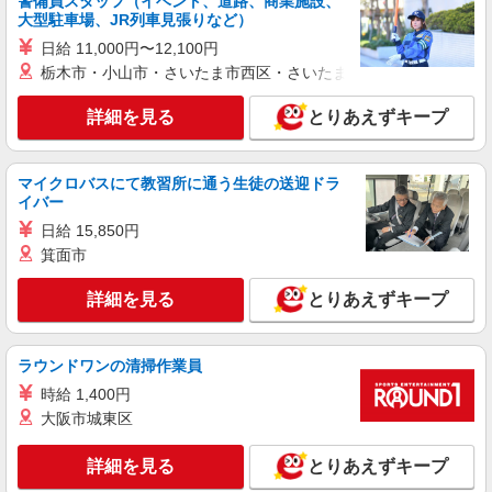
警備員スタッフ（イベント、道路、商業施設、
大型駐車場、JR列車見張りなど）
日給 11,000円〜12,100円
栃木市・小山市・さいたま市西区・さいたま市岩槻区・久喜市・
詳細を見る
とりあえずキープ
マイクロバスにて教習所に通う生徒の送迎ドラ
イバー
日給 15,850円
箕面市
詳細を見る
とりあえずキープ
ラウンドワンの清掃作業員
時給 1,400円
大阪市城東区
詳細を見る
とりあえずキープ