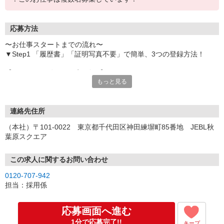
応募方法
〜お仕事スタートまでの流れ〜
▼Step1 「履歴書」「証明写真不要」で簡単、3つの登録方法！
【オンライン登録（目安5分）】
もっと見る
いつでも好きな時間に登録OK
【電話登録（目安20分）】
受付時間/平日9:00〜19:00
連絡先住所
※電話登録の場合、就業前には登録会へお越しください
（本社）〒101-0022 東京都千代田区神田練塀町85番地 JEBL秋
葉原スクエア
【来場登録（目安1時間30分）】
受付時間/平日10:00〜17:00
この求人に関するお問い合わせ
▼Step2 全国にあるお仕事の中から、あなたにピッタリのお仕事を
0120-707-942
ご案内
担当：採用係
▼Step3 就業前に職場見学で気になる事はしっかりチェック！
▼Step4 気に入ったら雇用契約・お仕事スタート
応募画面へ進む
応募⇒最短で2日後からの勤務も可能です！
1分で応募完了!!
キープ