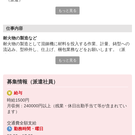
もっと見る
派遣先に直接雇用してもらえるようサポートします。未経験者大
歓迎。玉掛け・クレーン・フォークリフトの資格ある方尚可。
長期就業をご希望の方にもオススメ。業務習熟のためのOJTあ
り、安心サポート。20代・30代の方々が活躍中。残業は少なめ
仕事内容
です。
耐火物の製造など
■お友達紹介キャンペーン！デジタルギフト3000円分プレゼント
耐火物の製造として混錬機に材料を投入する作業、計量、鋳型への
（当社規定あり）
流込み、型枠外し、仕上げ、梱包業務などをお願いします。（派
遣）
『テクノ・サービス』は、派遣業界大手スタッフサービスグルー
もっと見る
派遣先に直接雇用してもらえるようサポートします。未経験者大歓
プです。
迎。玉掛け・クレーン・フォークリフトの資格ある方尚可。
全国にあるお仕事の中から、一人ひとりのスキルや希望条件に応
長期就業をご希望の方にもオススメ。業務習熟のためのOJTあり、
じたお仕事をご案内します。
安心サポート。20代・30代の方々が活躍中。残業は少なめです。
安全管理体制も万全ですので安心してご就業いただけます。
募集情報（派遣社員）
登録方法は、【オンライン】【電話】【登録会来場】の3つから
給与
選べます♪
時給1500円
★★履歴書・証明写真は不要！★★
月収例：240000円以上（残業・休日出勤手当て等が含まれてい
また、ご登録済の方はお仕事の紹介がスムーズです。
ます）
ご応募お待ちしています。
交通費全額支給
勤務時間・曜日