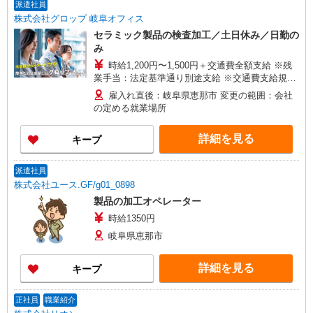
派遣社員
株式会社グロップ 岐阜オフィス
セラミック製品の検査加工／土日休み／日勤の
み
時給1,200円〜1,500円＋交通費全額支給 ※残
業手当：法定基準通り別途支給 ※交通費支給規定
あり ※給与の希望日払い制度あり ＜月収例＞ ※
雇入れ直後：岐阜県恵那市 変更の範囲：会社
月22日勤務した場合 時給1,200円×8時間×22日＝
の定める就業場所
211,200円＋残業代＋交通費
詳細を見る
キープ
派遣社員
株式会社ユース.GF/g01_0898
製品の加工オペレーター
時給1350円
岐阜県恵那市
詳細を見る
キープ
正社員
職業紹介