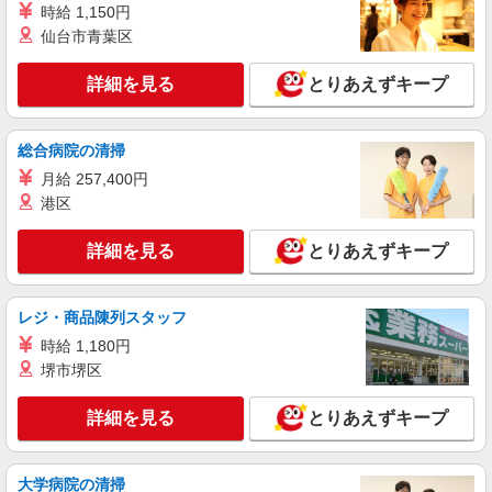
月給 220,000円〜450,000円 ※残業代含む 試用
時給 1,150円
期間3ヵ月（雇用条件は本採用時と同じ）
仙台市青葉区
愛中理化工業株式会社 恵那工場 〒5097126岐
阜県恵那市武並町新竹折23
詳細を見る
とりあえずキープ
詳細を見る
キープ
総合病院の清掃
正社員
月給 257,400円
愛中理化工業株式会社 恵那工場
港区
深夜早朝の製造オペレーター
月給 310,000円〜450,000円 ※残業代含む 試用
詳細を見る
とりあえずキープ
期間3ヵ月（雇用条件は本採用時と同じ）
愛中理化工業株式会社 恵那工場 〒5097126岐
阜県恵那市武並町新竹折23
レジ・商品陳列スタッフ
時給 1,180円
詳細を見る
キープ
堺市堺区
職業紹介
詳細を見る
とりあえずキープ
株式会社ＭＯＤＥ
組立・軽作業スタッフ
大学病院の清掃
時給1500円〜 月収例29万円/残業20h/深夜60h