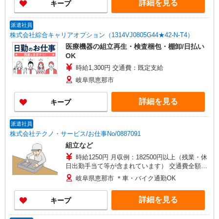
詳細を見る
キープ
派遣社員
株式会社綜合キャリアオプション（1314VJ0805G44★42-N-T4）
医療機器の組立再生・検査梱包・棚卸/日払い
OK
時給1,300円 交通費：既定支給
岐阜県恵那市
詳細を見る
キープ
派遣社員
株式会社テクノ・サービス/お仕事No/0887091
組立など
時給1250円 月収例：182500円以上（残業・休
日出勤手当て等が含まれています） 交通費全額支
給
岐阜県恵那市 ＊車・バイク通勤OK
詳細を見る
キープ