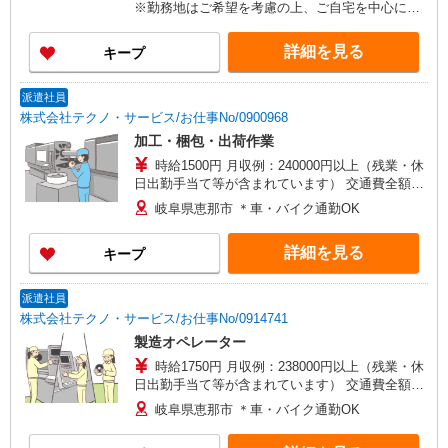
※勤務地はご希望を考慮の上、ご自宅を中心に通
勤時間120分圏内のエリアとなります。（転勤な
し）
詳細を見る
キープ
派遣社員
株式会社テクノ・サービス/お仕事No/0900968
加工・梱包・出荷作業
時給1500円 月収例：240000円以上（残業・休
日出勤手当て等が含まれています） 交通費全額支
給
岐阜県恵那市 ＊車・バイク通勤OK
詳細を見る
キープ
派遣社員
株式会社テクノ・サービス/お仕事No/0914741
製造オペレーター
時給1750円 月収例：238000円以上（残業・休
日出勤手当て等が含まれています） 交通費全額支
給
岐阜県恵那市 ＊車・バイク通勤OK