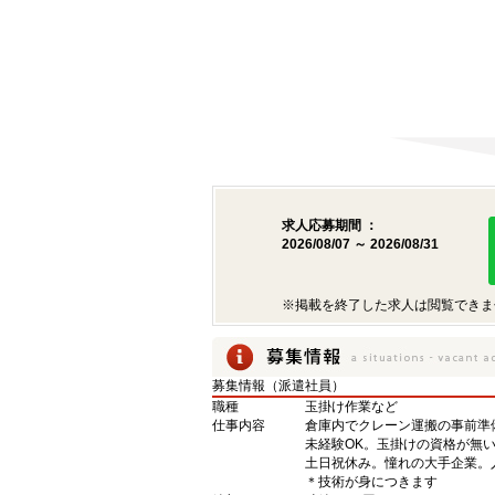
求人応募期間 ：
2026/08/07 ～ 2026/08/31
※掲載を終了した求人は閲覧できま
募集情報（派遣社員）
職種
玉掛け作業など
仕事内容
倉庫内でクレーン運搬の事前準
未経験OK。玉掛けの資格が無
土日祝休み。憧れの大手企業。
＊技術が身につきます