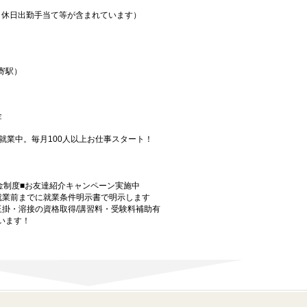
業・休日出勤手当て等が含まれています）
寄駅）
 金
就業中。毎月100人以上お仕事スタート！
金制度■お友達紹介キャンペーン実施中
就業前までに就業条件明示書で明示します
玉掛・溶接の資格取得/講習料・受験料補助有
います！