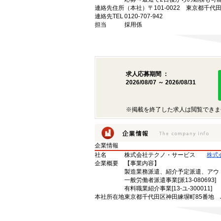
連絡先住所
（本社）〒101-0022 東京都千代
連絡先TEL
0120-707-942
担当
採用係
求人応募期間 ：
2026/08/07 ～ 2026/08/31
※掲載を終了した求人は閲覧できま
企業情報
社名
株式会社テクノ・サービス
株式
企業概要
【事業内容】
製造業務派遣、紹介予定派遣、アウ
一般労働者派遣事業[派13-080693]
有料職業紹介事業[13-ユ-300011]
本社所在地
東京都千代田区神田練塀町85番地 