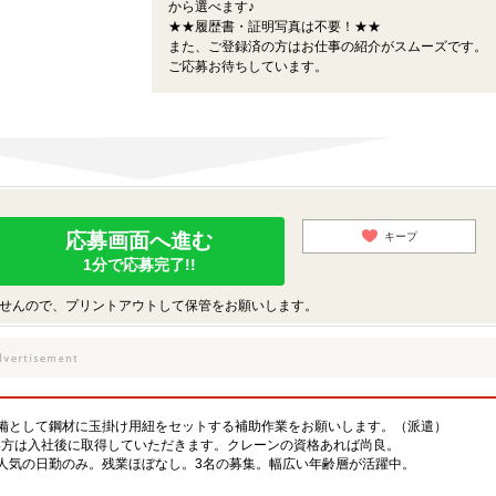
から選べます♪
★★履歴書・証明写真は不要！★★
また、ご登録済の方はお仕事の紹介がスムーズです。
ご応募お待ちしています。
応募画面へ進む
キープ
1分で応募完了!!
せんので、プリントアウトして保管をお願いします。
備として鋼材に玉掛け用紐をセットする補助作業をお願いします。（派遣）
い方は入社後に取得していただきます。クレーンの資格あれば尚良。
人気の日勤のみ。残業ほぼなし。3名の募集。幅広い年齢層が活躍中。