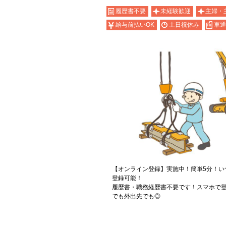
履歴書不要
未経験歓迎
主婦・
給与前払いOK
土日祝休み
車通
【オンライン登録】実施中！簡単5分！い
登録可能！
履歴書・職務経歴書不要です！スマホで登
でも外出先でも◎