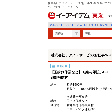
株式会社テクノ・サービス/お仕事No/0833677
のことならイーアイデム
エ
東海
アルバイト・バイト・求人TOP
>
東海
>
愛知県
>
勤務地
職種
株式会社テクノ・サービス/お仕事No/08
派遣社員
【玉掛け作業など】★給与即払いOK！
部郡飛島村
給与
時給1500円
月収例：240000円以上（残業
交通費全額支給
職種
玉掛け作業など
勤務地
愛知県海部郡飛島村
＊車・バイク通勤OK