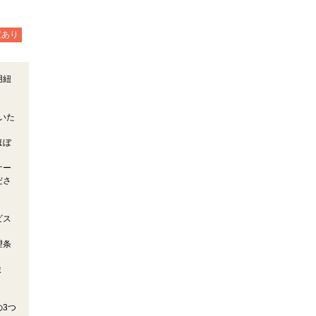
度あり
用紐
いた
ほぼ
ケー
ださ
ビス
望条
ま
3つ