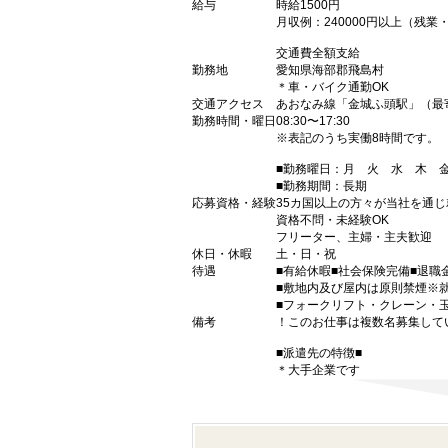
給与
時給1500円
月収例：240000円以上（残
交通費全額支給
勤務地
愛知県海部郡飛島村
＊車・バイク通勤OK
交通アクセス
あおなみ線「金城ふ頭駅」（最
勤務時間・曜日
08:30〜17:30
※表記のうち実働8時間です。
■勤務曜日：月 火 水 木
■勤務期間：長期
応募資格・経験
35カ国以上の方々が当社を通じ
資格不問・未経験OK
フリーター、主婦・主夫歓迎
休日・休暇
土・日・祝
待遇
■有給休暇■社会保険完備■退職
■敷地内及び屋内は原則禁煙※
■フォークリフト・クレーン・
備考
！このお仕事は複数名募集して
■派遣先の特徴■
＊大手企業です