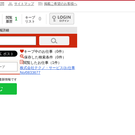
質問
サイトマップ
掲載ご希望のお客様へ
閲覧
キープ
1
0
履歴
リスト
ログイン
情報詳細
キープ中のお仕事（0件）
保存した検索条件（
0
件）
閲覧したお仕事（1件）
ープ
株式会社テクノ・サービス/お仕事
No/0833677
の最新情報です
む