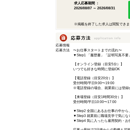
求人応募期間 ：
2026/08/07 ～ 2026/08/31
※掲載を終了した求人は閲覧できま
応募情報
応募方法
〜お仕事スタートまでの流れ〜
▼Step1 「履歴書」「証明写真不
【オンライン登録（目安5分）】
いつでも好きな時間に登録OK
【電話登録（目安20分）】
受付時間/平日9:00〜19:00
※電話登録の場合、就業前には登録
【来場登録（目安1時間30分）】
受付時間/平日10:00〜17:00
▼Step2 全国にあるお仕事の中
▼Step3 就業前に職場見学で気に
▼Step4 気に入ったら雇用契約・
応募⇒最短で2日後からの勤務も可