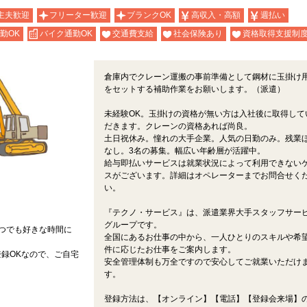
主夫歓迎
フリーター歓迎
ブランクOK
高収入・高額
週払い
勤OK
バイク通勤OK
交通費支給
社会保険あり
資格取得支援制
倉庫内でクレーン運搬の事前準備として鋼材に玉掛け
をセットする補助作業をお願いします。（派遣）
未経験OK。玉掛けの資格が無い方は入社後に取得して
だきます。クレーンの資格あれば尚良。
土日祝休み。憧れの大手企業。人気の日勤のみ。残業
なし。3名の募集。幅広い年齢層が活躍中。
給与即払いサービスは就業状況によって利用できない
スがございます。詳細はオペレーターまでお問合せく
い。
『テクノ・サービス』は、派遣業界大手スタッフサー
グループです。
つでも好きな時間に
全国にあるお仕事の中から、一人ひとりのスキルや希
件に応じたお仕事をご案内します。
録OKなので、ご自宅
安全管理体制も万全ですので安心してご就業いただけ
す。
登録方法は、【オンライン】【電話】【登録会来場】の