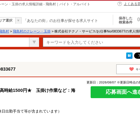
よくある
のクレーン・玉掛の求人情報詳細 - 飛島村｜バイト・アルバイト
保存した
0
リア選択
「あなたの街」のお仕事が探せる求人サイト
検索条件
飛島村
>
飛島村のクレーン・玉掛
> 株式会社テクノ・サービス/お仕事No/0833677の求人
33677
キ
更新日：2026/08/07 ※更新日時点
高時給1500円★ 玉掛け作業など：海
応募画面へ進
・休日出勤手当て等が含まれています）