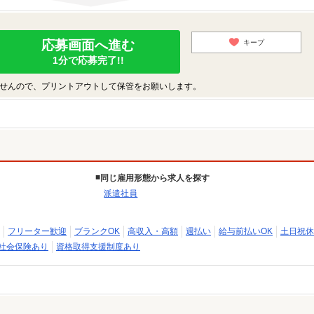
応募画面へ進む
キープ
1分で応募完了!!
せんので、プリントアウトして保管をお願いします。
同じ雇用形態から求人を探す
派遣社員
フリーター歓迎
ブランクOK
高収入・高額
週払い
給与前払いOK
土日祝休
社会保険あり
資格取得支援制度あり