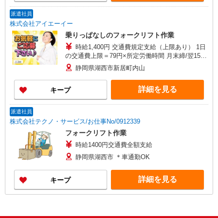
派遣社員
株式会社アイエーイー
乗りっぱなしのフォークリフト作業
時給1,400円 交通費規定支給（上限あり） 1日
の交通費上限＝79円×所定労働時間 月末締/翌15日
払
静岡県湖西市新居町内山
詳細を見る
キープ
派遣社員
株式会社テクノ・サービス/お仕事No/0912339
フォークリフト作業
時給1400円交通費全額支給
静岡県湖西市 ＊車通勤OK
詳細を見る
キープ