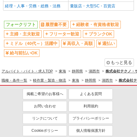
経理・人事・労務・総務・法務
量販店・大型SC・百貨店
フォークリフト
履歴書不要
経験者・有資格者歓迎
主婦・主夫歓迎
フリーター歓迎
ブランクOK
ミドル（40代～）活躍中
高収入・高額
週払い
給与前払いOK
もっと見る
アルバイト・バイト・求人TOP
東海
静岡県
湖西市
株式会社テクノ・サー
職種・条件一覧
軽作業・製造・物流
東海
静岡県
湖西市
株式会社テ
掲載ご希望のお客様へ
よくある質問
お問い合わせ
利用規約
リンクについて
プライバシーポリシー
Cookieポリシー
個人情報保護方針