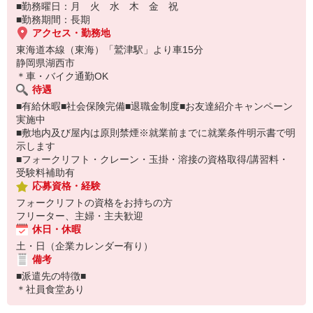
■勤務曜日：月 火 水 木 金 祝
■勤務期間：長期
アクセス・勤務地
東海道本線（東海）「鷲津駅」より車15分
静岡県湖西市
＊車・バイク通勤OK
待遇
■有給休暇■社会保険完備■退職金制度■お友達紹介キャンペーン
実施中
■敷地内及び屋内は原則禁煙※就業前までに就業条件明示書で明
示します
■フォークリフト・クレーン・玉掛・溶接の資格取得/講習料・
受験料補助有
応募資格・経験
フォークリフトの資格をお持ちの方
フリーター、主婦・主夫歓迎
休日・休暇
土・日（企業カレンダー有り）
備考
■派遣先の特徴■
＊社員食堂あり