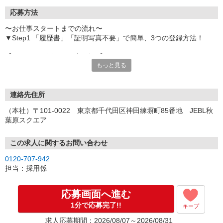
応募方法
〜お仕事スタートまでの流れ〜
▼Step1 「履歴書」「証明写真不要」で簡単、3つの登録方法！
【オンライン登録（目安5分）】
もっと見る
いつでも好きな時間に登録OK
【電話登録（目安20分）】
受付時間/平日9:00〜19:00
連絡先住所
※電話登録の場合、就業前には登録会へお越しください
（本社）〒101-0022 東京都千代田区神田練塀町85番地 JEBL秋
葉原スクエア
【来場登録（目安1時間30分）】
受付時間/平日10:00〜17:00
この求人に関するお問い合わせ
▼Step2 全国にあるお仕事の中から、あなたにピッタリのお仕事を
0120-707-942
ご案内
担当：採用係
▼Step3 就業前に職場見学で気になる事はしっかりチェック！
▼Step4 気に入ったら雇用契約・お仕事スタート
応募画面へ進む
応募⇒最短で2日後からの勤務も可能です！
1分で応募完了!!
キープ
求人応募期間：2026/08/07～2026/08/31