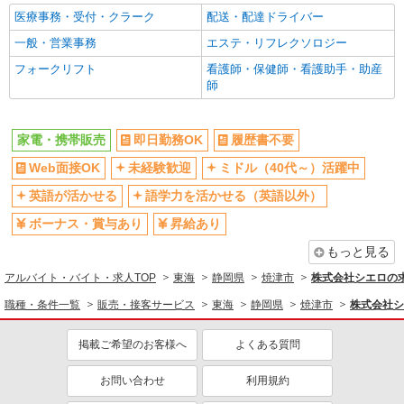
医療事務・受付・クラーク
配送・配達ドライバー
一般・営業事務
エステ・リフレクソロジー
フォークリフト
看護師・保健師・看護助手・助産
師
家電・携帯販売
即日勤務OK
履歴書不要
Web面接OK
未経験歓迎
ミドル（40代～）活躍中
英語が活かせる
語学力を活かせる（英語以外）
ボーナス・賞与あり
昇給あり
もっと見る
アルバイト・バイト・求人TOP
東海
静岡県
焼津市
株式会社シエロの
職種・条件一覧
販売・接客サービス
東海
静岡県
焼津市
株式会社シ
掲載ご希望のお客様へ
よくある質問
お問い合わせ
利用規約