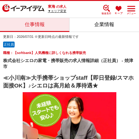
東海
の求人
▼エリア変更
仕事情報
企業情報
更新日：2026/07/31 ※更新日時点の最新情報です
正社員
職種：【softbank】人気機種に詳しくなれる携帯販売
株式会社シエロの家電・携帯販売の求人情報詳細（正社員） - 焼津
市
≪小川南≫大手携帯ショップstaff【即日登録/スマホ
面接OK】♪シエロは高月給＆厚待遇★