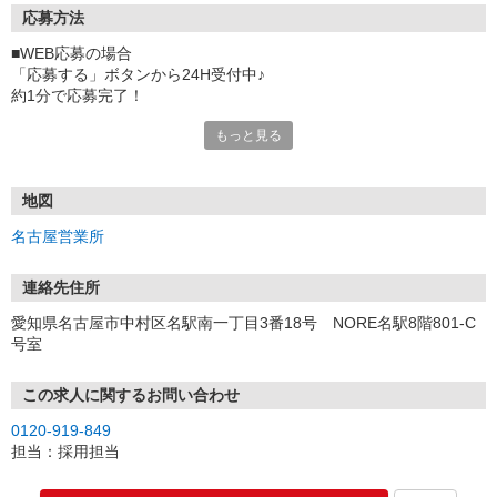
応募方法
■WEB応募の場合
「応募する」ボタンから24H受付中♪
約1分で応募完了！
もっと見る
■電話応募の場合
電話応募も歓迎！（受付:10:00〜20:00）
土日祝も受付中♪
地図
【選考フロー】
名古屋営業所
①応募から3営業日を目安に、メールorお電話でご連絡します。
②面接日時を決定！「0120」から始まる電話番号からご連絡します
★スマホでWEB面接（LINEなど）・出張面接・事務所面接と選べま
連絡先住所
す
愛知県名古屋市中村区名駅南一丁目3番18号 NORE名駅8階801-C
③面接実施（履歴書不要）
号室
④勤務開始（スタート日は応相談）
※ご希望があれば、職場見学の調整もOKです！
この求人に関するお問い合わせ
お気軽にご応募ください♪
0120-919-849
担当：採用担当