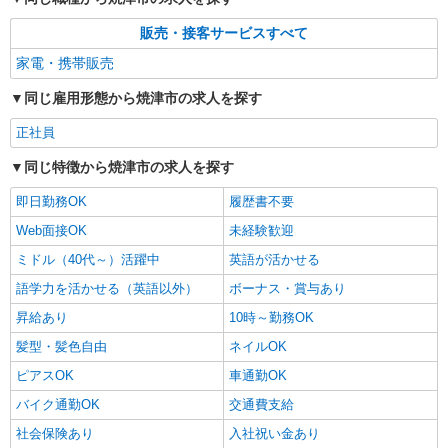
は時間外労働の有無にかかわらず、固定残業代と
■ソフトバンク焼津石津店 静岡県 焼津市 石津
して支給し、相当時間を超える時間外労働分は法
販売・接客サービスすべて
3丁目 18番5
定どおり追加で支給します。 試用期間あり 3ヶ月
家電・携帯販売
※経験・能力による 【試用期間】月給 201000 円
詳細を見る
キープ
〜 316000 円
同じ雇用形態から焼津市の求人を探す
正社員
同じ特徴から焼津市の求人を探す
即日勤務OK
履歴書不要
Web面接OK
未経験歓迎
ミドル（40代～）活躍中
英語が活かせる
語学力を活かせる（英語以外）
ボーナス・賞与あり
昇給あり
10時～勤務OK
髪型・髪色自由
ネイルOK
ピアスOK
車通勤OK
バイク通勤OK
交通費支給
社会保険あり
入社祝い金あり