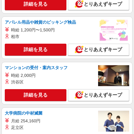
詳細を見る
時給1500円〜 ※残業代支給 ★交通費別途支給
とりあえずキープ
（規定あり） ゜+゜・。○。・゜+゜・。○。・゜
+゜ 入社祝い金10万円支給(規定有) お友達を紹介
静岡県焼津市のsoftbankショップ
頂くと, インセンティブ支給(規定有) ★月2回払
アパレル用品や雑貨のピッキング検品
い・週払い可能（規程有）★ ゜・。○。・゜
詳細を見る
時給 1,200円〜1,500円
キープ
+゜・。○。・゜+゜
柏市
派遣社員
詳細を見る
とりあえずキープ
株式会社シエロ
【softbank】人気機種に詳しくなれる携帯販
売
マンションの受付・案内スタッフ
時給1500円〜 ※残業代支給 ★交通費別途支給
（規定あり） ゜+゜・。○。・゜+゜・。○。・゜
時給 2,000円
+゜ 入社祝い金10万円支給(規定有) お友達を紹介
渋谷区
静岡県焼津市のsoftbankショップ
頂くと, インセンティブ支給(規定有) ★月2回払
い・週払い可能（規程有）★ ゜・。○。・゜
詳細を見る
とりあえずキープ
詳細を見る
キープ
+゜・。○。・゜+゜
正社員
大学病院の中材滅菌
ソフトバンク大井川店
月給 254,160円
ソフトバンクショップの携帯販売スタッフ
足立区
月給 229,000円 〜 235,000円 固定残業代: