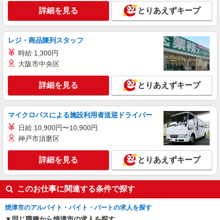
41,400円 〜 50,000円（30時間相当） ＊時間外手
詳細を見る
とりあえずキープ
当は時間外労働の有無にかかわらず、固定残業代
■ソフトバンク大井川店 静岡県 焼津市 宗高
として支給し、相当時間を超える時間外労働分は
1529‐1
法定どおり追加で支給します。 試用期間あり 3ヶ
月 ※経験・能力による 【試用期間】時給 1200 円
レジ・商品陳列スタッフ
詳細を見る
キープ
〜 1200 円
時給 1,300円
大阪市中央区
契約社員
ソフトバンク販売契約社員【焼津市エリア】
詳細を見る
とりあえずキープ
家電量販店内の携帯販売スタッフ
月給 263,340円 〜 263,340円 試用期間なし ※
経験・能力による 【試用期間】時給 0 円 〜 0 円
マイクロバスによる施設利用者送迎ドライバー
■ソフトバンク販売契約社員【焼津市エリア】
日給 10,900円〜10,900円
静岡県焼津市
神戸市須磨区
詳細を見る
キープ
詳細を見る
とりあえずキープ
正社員
ソフトバンク焼津石津店
このお仕事に関連する条件で探す
ソフトバンクショップの携帯販売スタッフ
焼津市のアルバイト・バイト・パートの求人を探す
月給 216,000円 〜 316,000円 固定残業代:
11,000円 〜 11,000円（7時間相当） ＊時間外手当
同じ職種から焼津市の求人を探す