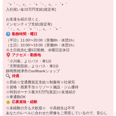
【スマホ面接実施中】
゜+゜・。○。・゜+゜・。○。・゜+゜
￣￣￣￣￣￣￣￣￣
入社祝い金10万円支給(規定有)
自宅に居ながらスマホでカンタン面接OK！
オンライン面談なのでスピード対応。
お友達を紹介頂くと,
インセンティブ支給(規定有)
゜・。○。・゜+゜・。○。・゜+゜
勤務時間・曜日
（平日）11:00〜20:00（実働8h・休憩1h）
（土日）10:00〜19:00（実働8h・休憩1h）
※土日祝含む週5日勤務、水曜日定休日
アクセス・勤務地
「小川南」よりバス・車1分
「天野医院前」よりバス・車2分
静岡県焼津市のsoftbankショップ
待遇
☆昇給☆交通費規定支給☆制服有☆社保完
☆資格・残業手当☆リゾート施設・ジム優待
☆特別ボーナス最大5万円(規定)☆友達紹介
☆車通勤OK
応募資格・経験
☆未経験の方も大歓迎☆ ※高校生は不可
あなたのレベルに合わせた研修をご用意しているので、安心し