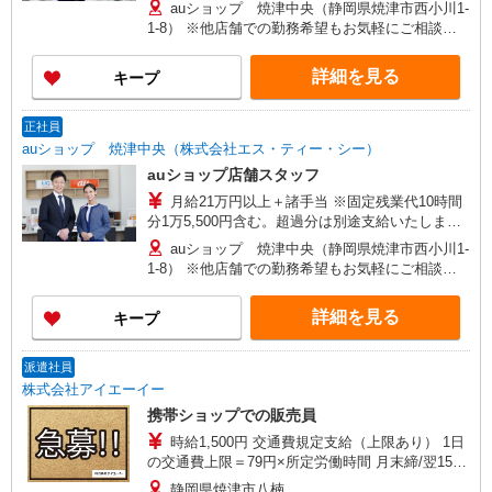
す。 【年収例】 年収400万円（月給25万円×12ヶ
auショップ 焼津中央（静岡県焼津市西小川1-
月＋諸手当）/25歳 経験3年 年収440万円（月給
1-8） ※他店舗での勤務希望もお気軽にご相談く
28万円×12ヶ月＋諸手当）/29歳店頭フロア責任
ださい 【変更の範囲】 及び会社の定める場所
者 経験5年 年収480万円（月給31万円×12ヶ月
詳細を見る
キープ
＋諸手当）/30歳店長職 経験5年
正社員
auショップ 焼津中央（株式会社エス・ティー・シー）
auショップ店舗スタッフ
月給21万円以上＋諸手当 ※固定残業代10時間
分1万5,500円含む。超過分は別途支給いたしま
す。 【年収例】 年収400万円（月給25万円×12ヶ
auショップ 焼津中央（静岡県焼津市西小川1-
月＋諸手当）/25歳 経験3年 年収440万円（月給
1-8） ※他店舗での勤務希望もお気軽にご相談く
28万円×12ヶ月＋諸手当）/29歳店頭フロア責任
ださい 【変更の範囲】 及び会社の定める場所
者 経験5年 年収480万円（月給31万円×12ヶ月
詳細を見る
キープ
＋諸手当）/30歳店長職 経験5年
派遣社員
株式会社アイエーイー
携帯ショップでの販売員
時給1,500円 交通費規定支給（上限あり） 1日
の交通費上限＝79円×所定労働時間 月末締/翌15日
払
静岡県焼津市八楠