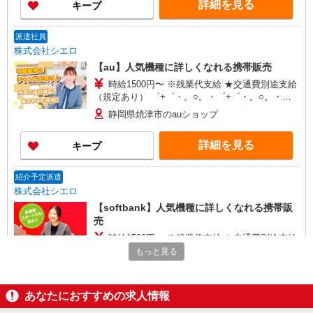
詳細を見る
キープ
有）★ ゜・。○。・゜+゜・。○。・゜+゜
派遣社員
株式会社シエロ
【au】人気機種に詳しくなれる携帯販売
時給1500円〜 ※残業代支給 ★交通費別途支給
（規定あり） ゜+゜・。○。・゜+゜・。○。・゜
+゜ 入社祝い金10万円支給(規定有) お友達を紹介
静岡県焼津市のauショップ
頂くと, インセンティブ支給(規定有) ★月2回払
い・週払い可能（規程有）★ ゜・。○。・゜
詳細を見る
キープ
+゜・。○。・゜+゜
紹介予定派遣
株式会社シエロ
【softbank】人気機種に詳しくなれる携帯販
売
時給1500円〜 ※残業代支給 ★交通費別途支給
（規定あり） ゜+゜・。○。・゜+゜・。○。・゜
もっと見る
+゜ 入社祝い金10万円支給(規定有) お友達を紹介
静岡県焼津市のsoftbankショップ
頂くと, インセンティブ支給(規定有) ★月2回払
い・週払い可能（規程有）★ ゜・。○。・゜
あなたにおすすめの求人情報
詳細を見る
キープ
+゜・。○。・゜+゜