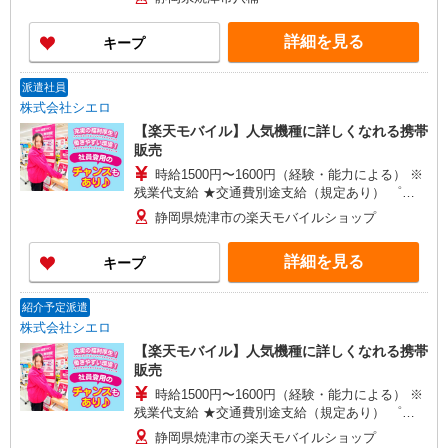
詳細を見る
キープ
派遣社員
株式会社シエロ
【楽天モバイル】人気機種に詳しくなれる携帯
販売
時給1500円〜1600円（経験・能力による） ※
残業代支給 ★交通費別途支給（規定あり） ゜
+゜・。○。・゜+゜・。○。・゜+゜ 入社祝い金10
静岡県焼津市の楽天モバイルショップ
万円支給(規定有) お友達を紹介頂くと, インセンテ
ィブ支給(規定有) ★月2回払い・週払い可能（規程
詳細を見る
キープ
有）★ ゜・。○。・゜+゜・。○。・゜+゜
紹介予定派遣
株式会社シエロ
【楽天モバイル】人気機種に詳しくなれる携帯
販売
時給1500円〜1600円（経験・能力による） ※
残業代支給 ★交通費別途支給（規定あり） ゜
+゜・。○。・゜+゜・。○。・゜+゜ 入社祝い金10
静岡県焼津市の楽天モバイルショップ