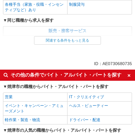
各種手当（家族・役職・インセン
制服貸与
ティブなど）あり
同じ職種から求人を探す
販売・接客サービス
家電・携帯販売
関連する条件をもっと見る
同じ特徴から求人を探す
未経験歓迎
ミドル（40代～）活躍中
ID：AE0730680735
英語が活かせる
ボーナス・賞与あり
その他の条件でバイト・アルバイト・パートを探す
車通勤OK
交通費支給
焼津市の職種からバイト・アルバイト・パートを探す
社会保険あり
営業
IT・クリエイティブ
イベント・キャンペーン・アミュ
ヘルス・ビューティー
ーズメント
軽作業・製造・物流
ドライバー・配達
焼津市の人気の職種からバイト・アルバイト・パートを探す