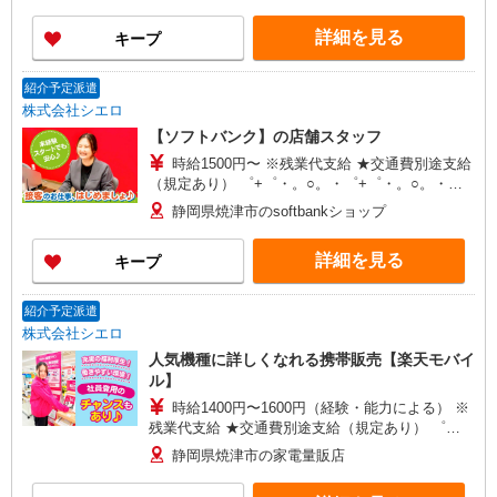
万円支給(規定有) お友達を紹介頂くと, インセンテ
ィブ支給(規定有) ★月2回払い・週払い可能（規程
詳細を見る
キープ
有）★ ゜・。○。・゜+゜・。○。・゜+゜
紹介予定派遣
株式会社シエロ
【ソフトバンク】の店舗スタッフ
時給1500円〜 ※残業代支給 ★交通費別途支給
（規定あり） ゜+゜・。○。・゜+゜・。○。・゜
+゜ 入社祝い金10万円支給(規定有) お友達を紹介
静岡県焼津市のsoftbankショップ
頂くと, インセンティブ支給(規定有) ★月2回払
い・週払い可能（規程有）★ ゜・。○。・゜
詳細を見る
キープ
+゜・。○。・゜+゜
紹介予定派遣
株式会社シエロ
人気機種に詳しくなれる携帯販売【楽天モバイ
ル】
時給1400円〜1600円（経験・能力による） ※
残業代支給 ★交通費別途支給（規定あり） ゜
+゜・。○。・゜+゜・。○。・゜+゜ 入社祝い金10
静岡県焼津市の家電量販店
万円支給(規定有) お友達を紹介頂くと, インセンテ
ィブ支給(規定有) ★月2回払い・週払い可能（規程