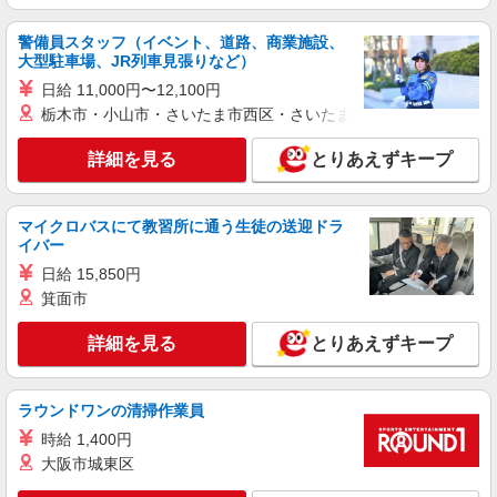
時給1400円〜 ※残業代支給 ★交通費別途支給
警備員スタッフ（イベント、道路、商業施設、
（規定あり） ゜+゜・。○。・゜+゜・。○。・゜
大型駐車場、JR列車見張りなど）
+゜ 入社祝い金10万円支給(規定有) お友達を紹介
静岡県焼津市のdocomoショップ
頂くと, インセンティブ支給(規定有) ★月2回払
日給 11,000円〜12,100円
い・週払い可能（規程有）★ ゜・。○。・゜
栃木市・小山市・さいたま市西区・さいたま市岩槻区・久喜市・
詳細を見る
キープ
+゜・。○。・゜+゜
詳細を見る
とりあえずキープ
派遣社員
株式会社シエロ
人気機種に詳しくなれる携帯販売【楽天モバイ
マイクロバスにて教習所に通う生徒の送迎ドラ
ル】
イバー
時給1400円〜1600円（経験・能力による） ※
日給 15,850円
残業代支給 ★交通費別途支給（規定あり） ゜
箕面市
+゜・。○。・゜+゜・。○。・゜+゜ 入社祝い金10
静岡県焼津市の家電量販店
万円支給(規定有) お友達を紹介頂くと, インセンテ
詳細を見る
とりあえずキープ
ィブ支給(規定有) ★月2回払い・週払い可能（規程
詳細を見る
キープ
有）★ ゜・。○。・゜+゜・。○。・゜+゜
ラウンドワンの清掃作業員
紹介予定派遣
株式会社シエロ
時給 1,400円
【softbank】人気機種に詳しくなれる携帯販
大阪市城東区
売