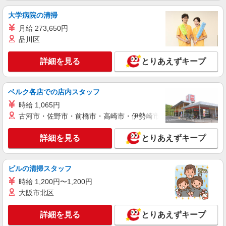
株式会社シエロ
大学病院の清掃
【ドコモ】の店舗スタッフ
月給 273,650円
時給1400円〜 ※残業代支給 ★交通費別途支給
品川区
（規定あり） ゜+゜・。○。・゜+゜・。○。・゜
+゜ 入社祝い金10万円支給(規定有) お友達を紹介
静岡県焼津市のdocomoショップ
詳細を見る
頂くと, インセンティブ支給(規定有) ★月2回払
とりあえずキープ
い・週払い可能（規程有）★ ゜・。○。・゜
詳細を見る
キープ
+゜・。○。・゜+゜
ベルク各店での店内スタッフ
派遣社員
時給 1,065円
株式会社シエロ
古河市・佐野市・前橋市・高崎市・伊勢崎市・太田市・館林市・
【ソフトバンク】の店舗スタッフ
時給1500円〜 ※残業代支給 ★交通費別途支給
詳細を見る
とりあえずキープ
（規定あり） ゜+゜・。○。・゜+゜・。○。・゜
+゜ 入社祝い金10万円支給(規定有) お友達を紹介
静岡県焼津市のsoftbankショップ
頂くと, インセンティブ支給(規定有) ★月2回払
ビルの清掃スタッフ
い・週払い可能（規程有）★ ゜・。○。・゜
詳細を見る
キープ
+゜・。○。・゜+゜
時給 1,200円〜1,200円
大阪市北区
派遣社員
株式会社シエロ
詳細を見る
とりあえずキープ
【ドコモ】の店舗スタッフ