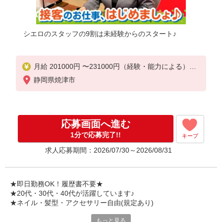
シエロのスタッフの9割は未経験からのスタート♪
月給 201000円 〜231000円（経験・能力による）
固定残業代: 11000円 〜11000円（7時間相当）
静岡県焼津市
＊時間外手当は時間外労働の有無にかかわらず、固
定残業代として支給し、相当時間を超える時間外労
働分は法定どおり追加で支給します。
■その他賞与 年2回昇給 年1回販売手当、資格手当扶
応募画面へ進む
養家族手当年末年始手当バースデー手当
★交通費全額支給
1分で応募完了!!
キープ
求人応募期間：2026/07/30～2026/08/31
゜+゜・。○。・゜+゜・。○。・゜+゜
入社祝い金10万円支給(規定有)
お友達を紹介頂くと,
★即日勤務OK！履歴書不要★
インセンティブ支給(規定有)
★20代・30代・40代が活躍しています♪
゜・。○。・゜+゜・。○。・゜+゜
★ネイル・髪型・アクセサリー自由(規定あり)
もっと見る
シエロのスタッフは9割が未経験スタート。