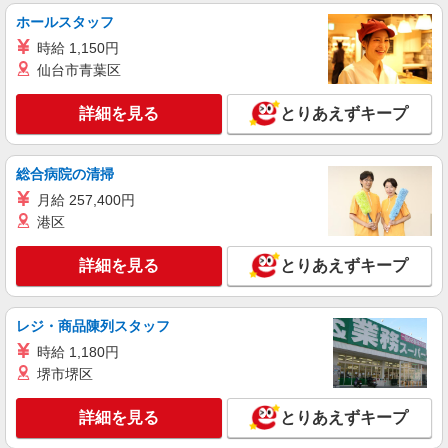
ホールスタッフ
紹介予定派遣
株式会社シエロ
時給 1,150円
【au】人気機種に詳しくなれる携帯販売
仙台市青葉区
時給1500円〜 ※残業代支給 ★交通費別途支給
（規定あり） ゜+゜・。○。・゜+゜・。○。・゜
詳細を見る
とりあえずキープ
+゜ 入社祝い金10万円支給(規定有) お友達を紹介
静岡県焼津市のauショップ
頂くと, インセンティブ支給(規定有) ★月2回払
い・週払い可能（規程有）★ ゜・。○。・゜
総合病院の清掃
詳細を見る
キープ
+゜・。○。・゜+゜
月給 257,400円
港区
派遣社員
株式会社シエロ
詳細を見る
とりあえずキープ
【softbank】人気機種に詳しくなれる携帯販
売
時給1500円〜 ※残業代支給 ★交通費別途支給
レジ・商品陳列スタッフ
（規定あり） ゜+゜・。○。・゜+゜・。○。・゜
+゜ 入社祝い金10万円支給(規定有) お友達を紹介
時給 1,180円
静岡県焼津市のsoftbankショップ
頂くと, インセンティブ支給(規定有) ★月2回払
堺市堺区
い・週払い可能（規程有）★ ゜・。○。・゜
詳細を見る
キープ
+゜・。○。・゜+゜
詳細を見る
とりあえずキープ
紹介予定派遣