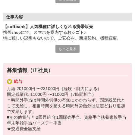
大手キャリアの店舗勤務なので安心・安定！
一度身に着けた知識は、
ずっと先まで役に立ちます！
仕事内容
【softbank】人気機種に詳しくなれる携帯販売
丁寧な研修もあるので、
携帯shopにて、スマホを案内するおシゴト♪
みなさんから働きやすいと好評です♪
特に難しい説明もないので、ご安心を。新規契約、機種変更、
最新アプリ事情やお得なプラン、
各種料金プランのご相談対応・ご提案などをお願いします。
スマホの裏ワザを学べるチャンス♪
もっと見る
初めての方でも安心♪
【選べるお仕事いろいろ】
あなた専属のコーディネーターが親切・丁寧にフォローするので、
￣￣￣￣￣￣￣￣￣￣￣
満足度◎
▼オフィスワーク
募集情報（正社員）
事務、経理、データ入力、コールセンター、受付
■携帯やインターネット販売業務
▼工場・製造・軽作業系
給与
docomo(ドコモ)/au(エーユー)・KDDI/softbank(ソフトバンク)など
機械/食品製造・梱包・仕分け・加工・組立・検査
月給 201000円 〜231000円（経験・能力による）
の大手キャリアから
▼美容系
固定残業代: 11000円 〜11000円（7時間相当）
ワイモバイル(Y!mobille)、楽天モバイル、UQなど格安スマホまで幅
眉毛サロンのアイブロウ・ネイリスト・エステ
＊時間外手当は時間外労働の有無にかかわらず、固定残業代と
広く紹介可能♪
▼営業・販売
して支給し、相当時間を超える時間外労働分は法定どおり追加
人気のApple（アップル）店舗もございます！
法人営業・アパレル販売・個別指導塾・人材紹介
で支給します。
▼人気案件も多数♪
■その他賞与 年2回昇給 年1回販売手当、資格手当扶養家族手当
短期・期間限定・オープニング・官公庁案件
年末年始手当バースデー手当
上場/優良/大手企業など
★交通費全額支給