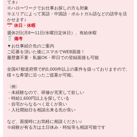
てネ♪
※ハローワークでお仕事お探しの方も対象
※エリアによって英語・中国語・ポルトガル語などの語学を活
かせます♪
休日・休暇
週休2日(月8〜11日/水曜日定休日）、有給休暇
備考
▼お仕事紹介先のご案内
ご応募を頂いた後にスマホでWEB面接！
履歴書不要・私服OK・即日での登録面接も可能
全国47都道府県で約5,000件以上の案件を扱っておりますので、
様々な希望に沿ったご提案が可能。
〈例〉
・未経験なので、研修が充実して欲しい
・時給1,600円以上を探している
・自宅からなるべく近くが良い
・入社開始日を相談出来る先が良い
など、面接時にお気軽に相談ください♪
※経験が有る方は土日休み・時短等も相談可能です