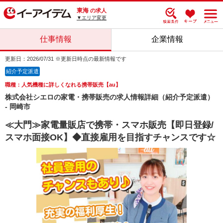
東海
の求人
▼エリア変更
仕事情報
企業情報
更新日：2026/07/31 ※更新日時点の最新情報です
紹介予定派遣
職種：人気機種に詳しくなれる携帯販売【au】
株式会社シエロの家電・携帯販売の求人情報詳細（紹介予定派遣）
- 岡崎市
≪大門≫家電量販店で携帯・スマホ販売【即日登録/
スマホ面接OK】◆直接雇用を目指すチャンスです☆