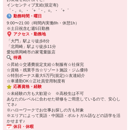
【スマホ面接実施中】
インセンティブ支給(規定有)
￣￣￣￣￣￣￣￣￣
゜・。○。・゜+゜・。○。・゜+゜
自宅に居ながらスマホでカンタン面接OK！
勤務時間・曜日
オンライン面談なのでスピード対応。
9:00〜21:00（時間内実働8h・休憩1h）
※土日祝含む週5日勤務
アクセス・勤務地
「大門」駅より徒歩8分
「北岡崎」駅より徒歩11分
愛知県岡崎市の家電量販店
待遇
☆昇給☆交通費規定支給☆制服有☆社保完
☆資格・残業手当☆リゾート施設・ジム優待
☆特別ボーナス最大5万円(規定)☆友達紹介
☆車通勤OK☆正社員登用制度有
応募資格・経験
☆未経験の方も大歓迎☆ ※高校生は不可
あなたのレベルに合わせた研修をご用意しているので、安心し
てネ♪
※ハローワークでお仕事お探しの方も対象
※エリアによって英語・中国語・ポルトガル語などの語学を活
かせます♪
休日・休暇