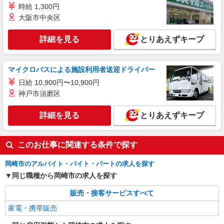
時給 1,300円
時給1500円〜1900円（経験・能力による） ※
大阪市中央区
残業代支給 ★交通費別途支給（規定あり） ゜
+゜・。○。・゜+゜・。○。・゜+゜ 入社祝い金10
愛知県岡崎市のauショップ
万円支給(規定有) お友達を紹介頂くと, インセンテ
詳細を見る
とりあえずキープ
ィブ支給(規定有) ★月2回払い・週払い可能（規程
詳細を見る
キープ
有）★ ゜・。○。・゜+゜・。○。・゜+゜
マイクロバスによる施設利用者送迎ドライバー
紹介予定派遣
日給 10,900円〜10,900円
株式会社シエロ
神戸市須磨区
【softbank】人気機種に詳しくなれる携帯販
売
詳細を見る
とりあえずキープ
時給1400〜1600円（経験・能力による） ※残
業代支給 ★交通費別途支給（規定あり） ゜
+゜・。○。・゜+゜・。○。・゜+゜ 入社祝い金10
愛知県岡崎市のsoftbankショップ
このお仕事に関連する条件で探す
万円支給(規定有) お友達を紹介頂くと, インセンテ
ィブ支給(規定有) ★月2回払い・週払い可能（規程
詳細を見る
キープ
岡崎市のアルバイト・バイト・パートの求人を探す
有）★ ゜・。○。・゜+゜・。○。・゜+゜
同じ職種から岡崎市の求人を探す
販売・接客サービスすべて
家電・携帯販売