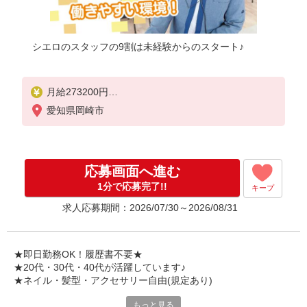
シエロのスタッフの9割は未経験からのスタート♪
月給273200円
※研修期間6か月・時給1550円
愛知県岡崎市
※残業代支給
★交通費別途支給（規定あり）
゜+゜・。○。・゜+゜・。○。・゜+゜
応募画面へ進む
入社祝い金10万円支給(規定有)
1分で応募完了!!
キープ
お友達を紹介頂くと,
求人応募期間：2026/07/30～2026/08/31
インセンティブ支給(規定有)
゜・。○。・゜+゜・。○。・゜+゜
★即日勤務OK！履歴書不要★
★20代・30代・40代が活躍しています♪
★ネイル・髪型・アクセサリー自由(規定あり)
もっと見る
シエロのスタッフは9割が未経験スタート。