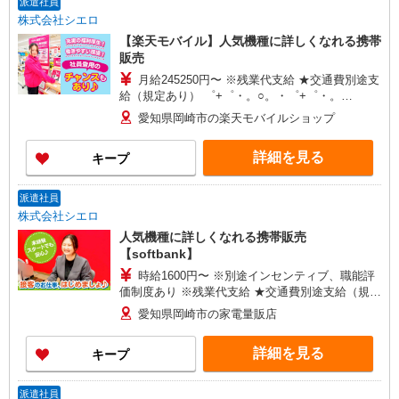
派遣社員
株式会社シエロ
【楽天モバイル】人気機種に詳しくなれる携帯
販売
月給245250円〜 ※残業代支給 ★交通費別途支
給（規定あり） ゜+゜・。○。・゜+゜・。
○。・゜+゜ 入社祝い金10万円支給(規定有) お友達
愛知県岡崎市の楽天モバイルショップ
を紹介頂くと, インセンティブ支給(規定有) ゜・。
○。・゜+゜・。○。・゜+゜
詳細を見る
キープ
派遣社員
株式会社シエロ
人気機種に詳しくなれる携帯販売
【softbank】
時給1600円〜 ※別途インセンティブ、職能評
価制度あり ※残業代支給 ★交通費別途支給（規定
あり） ゜+゜・。○。・゜+゜・。○。・゜+゜ 入
愛知県岡崎市の家電量販店
社祝い金10万円支給(規定有) お友達を紹介頂くと,
インセンティブ支給(規定有) ★月2回払い・週払い
詳細を見る
キープ
可能（規程有）★ ゜・。○。・゜+゜・。○。・゜
+゜
派遣社員