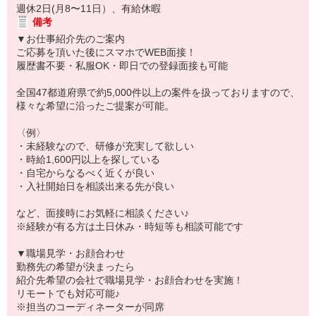
週休2日(月8〜11日）、有給休暇
備考
▼お仕事紹介先のご案内
ご応募を頂いた後にスマホでWEB面接！
履歴書不要・私服OK・即日での登録面接も可能
全国47都道府県で約5,000件以上の案件を扱っておりますので、
様々な希望に沿ったご提案が可能。
〈例〉
・未経験なので、研修が充実して欲しい
・時給1,600円以上を探している
・自宅からなるべく近くが良い
・入社開始日を相談出来る先が良い
など、面接時にお気軽に相談ください♪
※経験が有る方は土日休み・時短等も相談可能です
▼職場見学・お顔合わせ
勤務先の希望が決まったら
紹介先希望の会社で職場見学・お顔合わせを実施！
リモートでも対応可能♪
※担当のコーディネーターが同席