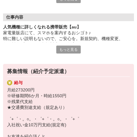
大手キャリアの店舗勤務なので安心・安定！
一度身に着けた知識は、
ずっと先まで役に立ちます！
仕事内容
人気機種に詳しくなれる携帯販売【au】
丁寧な研修もあるので、
家電量販店にて、スマホを案内するおシゴト♪
みなさんから働きやすいと好評です♪
特に難しい説明もないので、ご安心を。新規契約、機種変更、
最新アプリ事情やお得なプラン、
各種料金プランのご相談対応・ご提案などをお願いします。
スマホの裏ワザを学べるチャンス♪
もっと見る
初めての方でも安心♪
【選べるお仕事いろいろ】
あなた専属のコーディネーターが親切・丁寧にフォローするので、
￣￣￣￣￣￣￣￣￣￣￣
満足度◎
▼オフィスワーク
募集情報（紹介予定派遣）
事務、経理、データ入力、コールセンター、受付
■携帯やインターネット販売業務
▼工場・製造・軽作業系
給与
docomo(ドコモ)/au(エーユー)・KDDI/softbank(ソフトバンク)など
機械/食品製造・梱包・仕分け・加工・組立・検査
月給273200円
の大手キャリアから
▼美容系
※研修期間6か月・時給1550円
ワイモバイル(Y!mobille)、楽天モバイル、UQなど格安スマホまで幅
眉毛サロンのアイブロウ・ネイリスト・エステ
※残業代支給
広く紹介可能♪
▼営業・販売
★交通費別途支給（規定あり）
人気のApple（アップル）店舗もございます！
法人営業・アパレル販売・個別指導塾・人材紹介
▼人気案件も多数♪
゜+゜・。○。・゜+゜・。○。・゜+゜
短期・期間限定・オープニング・官公庁案件
入社祝い金10万円支給(規定有)
上場/優良/大手企業など
お友達を紹介頂くと,