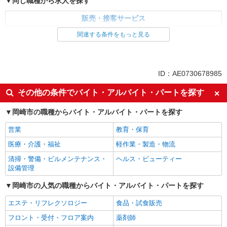
同じ職種から求人を探す
販売・接客サービス
家電・携帯販売
関連する条件をもっと見る
同じ特徴から求人を探す
未経験歓迎
ミドル（40代～）活躍中
ID：AE0730678985
英語が活かせる
ボーナス・賞与あり
その他の条件でバイト・アルバイト・パートを探す
日払い
車通勤OK
岡崎市の職種からバイト・アルバイト・パートを探す
交通費支給
社会保険あり
社員登用あり
営業
教育・保育
医療・介護・福祉
軽作業・製造・物流
清掃・警備・ビルメンテナンス・
ヘルス・ビューティー
設備管理
岡崎市の人気の職種からバイト・アルバイト・パートを探す
エステ・リフレクソロジー
食品・試食販売
フロント・受付・フロア案内
薬剤師