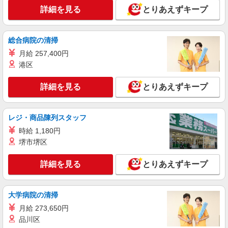
愛知県岡崎市のY！mobileショップ
万円支給(規定有) お友達を紹介頂くと, インセンテ
詳細を見る
とりあえずキープ
ィブ支給(規定有) ★月2回払い・週払い可能（規程
詳細を見る
キープ
有）★ ゜・。○。・゜+゜・。○。・゜+゜
総合病院の清掃
紹介予定派遣
月給 257,400円
株式会社シエロ
港区
【softbank】人気機種に詳しくなれる携帯販
売
詳細を見る
とりあえずキープ
時給1400〜1600円（経験・能力による） ※残
業代支給 ★交通費別途支給（規定あり） ゜
+゜・。○。・゜+゜・。○。・゜+゜ 入社祝い金10
愛知県岡崎市の携帯ショップ
レジ・商品陳列スタッフ
万円支給(規定有) お友達を紹介頂くと, インセンテ
ィブ支給(規定有) ★月2回払い・週払い可能（規程
時給 1,180円
詳細を見る
キープ
有）★ ゜・。○。・゜+゜・。○。・゜+゜
堺市堺区
派遣社員
詳細を見る
とりあえずキープ
株式会社シエロ
【ソフトバンク】の店舗スタッフ
大学病院の清掃
時給1500円〜1600円（経験・能力による） ※
残業代支給 ★交通費別途支給（規定あり） ゜
月給 273,650円
+゜・。○。・゜+゜・。○。・゜+゜ 入社祝い金10
愛知県岡崎市のsoftbankショップ
品川区
万円支給(規定有) お友達を紹介頂くと, インセンテ