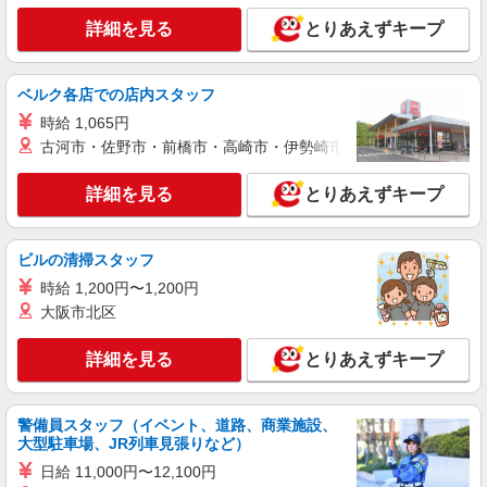
ィブ支給(規定有) ★月2回払い・週払い可能（規程
詳細を見る
キープ
詳細を見る
有）★ ゜・。○。・゜+゜・。○。・゜+゜
とりあえずキープ
派遣社員
ベルク各店での店内スタッフ
株式会社シエロ
人気機種に詳しくなれる携帯販売【au】
時給 1,065円
古河市・佐野市・前橋市・高崎市・伊勢崎市・太田市・館林市・
月給273200円 ※研修期間6か月・時給1550円
※残業代支給 ★交通費別途支給（規定あり） ゜
+゜・。○。・゜+゜・。○。・゜+゜ 入社祝い金10
詳細を見る
とりあえずキープ
愛知県岡崎市の家電量販店
万円支給(規定有) お友達を紹介頂くと, インセンテ
ィブ支給(規定有) ゜・。○。・゜+゜・。○。・゜
詳細を見る
キープ
+゜
ビルの清掃スタッフ
時給 1,200円〜1,200円
派遣社員
大阪市北区
株式会社シエロ
【docomo】の携帯販売スタッフ
詳細を見る
とりあえずキープ
時給1500円〜1600円（経験・能力による） ※
残業代支給 ★交通費別途支給（規定あり） ゜
+゜・。○。・゜+゜・。○。・゜+゜ 入社祝い金10
愛知県岡崎市のdocomoショップ
警備員スタッフ（イベント、道路、商業施設、
万円支給(規定有) お友達を紹介頂くと, インセンテ
大型駐車場、JR列車見張りなど）
ィブ支給(規定有) ★月2回払い・週払い可能（規程
詳細を見る
キープ
有）★ ゜・。○。・゜+゜・。○。・゜+゜
日給 11,000円〜12,100円