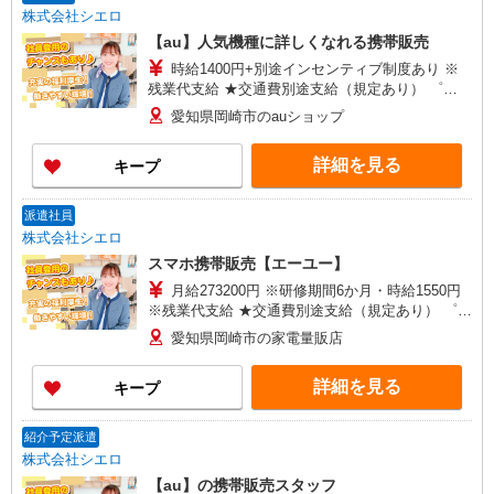
株式会社シエロ
【au】人気機種に詳しくなれる携帯販売
時給1400円+別途インセンティブ制度あり ※
残業代支給 ★交通費別途支給（規定あり） ゜
+゜・。○。・゜+゜・。○。・゜+゜ 入社祝い金10
愛知県岡崎市のauショップ
万円支給(規定有) お友達を紹介頂くと, インセンテ
ィブ支給(規定有) ★月2回払い・週払い可能（規程
詳細を見る
キープ
有）★ ゜・。○。・゜+゜・。○。・゜+゜
派遣社員
株式会社シエロ
スマホ携帯販売【エーユー】
月給273200円 ※研修期間6か月・時給1550円
※残業代支給 ★交通費別途支給（規定あり） ゜
+゜・。○。・゜+゜・。○。・゜+゜ 入社祝い金10
愛知県岡崎市の家電量販店
万円支給(規定有) お友達を紹介頂くと, インセンテ
ィブ支給(規定有) ゜・。○。・゜+゜・。○。・゜
詳細を見る
キープ
+゜
紹介予定派遣
株式会社シエロ
【au】の携帯販売スタッフ