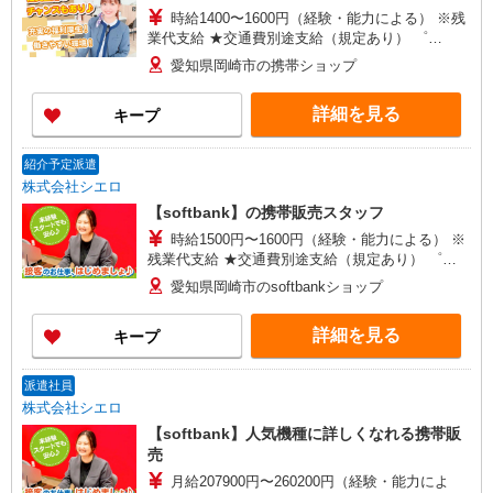
時給1400〜1600円（経験・能力による） ※残
業代支給 ★交通費別途支給（規定あり） ゜
+゜・。○。・゜+゜・。○。・゜+゜ 入社祝い金10
愛知県岡崎市の携帯ショップ
万円支給(規定有) お友達を紹介頂くと, インセンテ
ィブ支給(規定有) ★月2回払い・週払い可能（規程
詳細を見る
キープ
有）★ ゜・。○。・゜+゜・。○。・゜+゜
紹介予定派遣
株式会社シエロ
【softbank】の携帯販売スタッフ
時給1500円〜1600円（経験・能力による） ※
残業代支給 ★交通費別途支給（規定あり） ゜
+゜・。○。・゜+゜・。○。・゜+゜ 入社祝い金10
愛知県岡崎市のsoftbankショップ
万円支給(規定有) お友達を紹介頂くと, インセンテ
ィブ支給(規定有) ★月2回払い・週払い可能（規程
詳細を見る
キープ
有）★ ゜・。○。・゜+゜・。○。・゜+゜
派遣社員
株式会社シエロ
【softbank】人気機種に詳しくなれる携帯販
売
月給207900円〜260200円（経験・能力によ