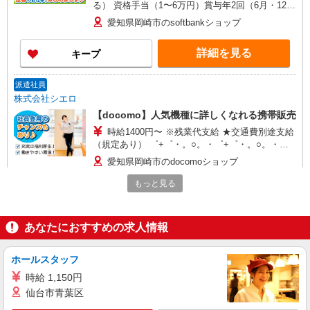
る） 資格手当（1〜6万円）賞与年2回（6月・12
月・実績最高5.4カ月分） 未経験から入社半年で
愛知県岡崎市のsoftbankショップ
年収400万円以上への昇給実績あり ※残業代支給
★交通費別途支給（規定あり） ゜+゜・。○。・゜
詳細を見る
キープ
+゜・。○。・゜+゜ 入社祝い金10万円支給(規定
有) お友達を紹介頂くと, インセンティブ支給(規定
有) ゜・。○。・゜+゜・。○。・゜+゜
派遣社員
株式会社シエロ
【docomo】人気機種に詳しくなれる携帯販売
時給1400円〜 ※残業代支給 ★交通費別途支給
（規定あり） ゜+゜・。○。・゜+゜・。○。・゜
+゜ 入社祝い金10万円支給(規定有) お友達を紹介
愛知県岡崎市のdocomoショップ
頂くと, インセンティブ支給(規定有) ★月2回払
い・週払い可能（規程有）★ ゜・。○。・゜
もっと見る
詳細を見る
キープ
+゜・。○。・゜+゜
紹介予定派遣
あなたにおすすめの求人情報
株式会社シエロ
【Y!mobile】人気機種に詳しくなれる携帯販
ホールスタッフ
売
時給 1,150円
時給1500円〜1600円（経験・能力による） ※
仙台市青葉区
残業代支給 ★交通費別途支給（規定あり） ゜
+゜・。○。・゜+゜・。○。・゜+゜ 入社祝い金10