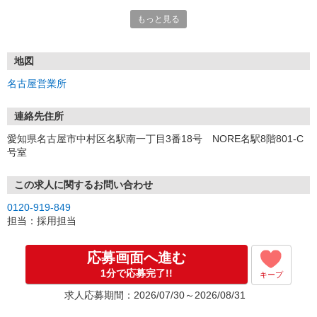
もっと見る
■電話応募の場合
電話応募も歓迎！（受付:10:00〜20:00）
土日祝も受付中♪
地図
【選考フロー】
名古屋営業所
①応募から3営業日を目安に、メールorお電話でご連絡します。
②面接日時を決定！「0120」から始まる電話番号からご連絡します
★スマホでWEB面接（LINEなど）・出張面接・事務所面接と選べま
連絡先住所
す
愛知県名古屋市中村区名駅南一丁目3番18号 NORE名駅8階801-C
③面接実施（履歴書不要）
号室
④勤務開始（スタート日は応相談）
※ご希望があれば、職場見学の調整もOKです！
この求人に関するお問い合わせ
お気軽にご応募ください♪
0120-919-849
担当：採用担当
応募画面へ進む
1分で応募完了!!
キープ
求人応募期間：2026/07/30～2026/08/31