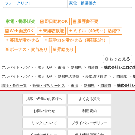
フォークリフト
家電・携帯販売
家電・携帯販売
即日勤務OK
履歴書不要
Web面接OK
未経験歓迎
ミドル（40代～）活躍中
英語が活かせる
語学力を活かせる（英語以外）
ボーナス・賞与あり
昇給あり
もっと見る
アルバイト・バイト・求人TOP
東海
愛知県
岡崎市
株式会社シエロの
アルバイト・バイト・求人TOP
愛知県の路線
愛知環状鉄道
北岡崎駅
職種・条件一覧
販売・接客サービス
東海
愛知県
岡崎市
株式会社シ
掲載ご希望のお客様へ
よくある質問
お問い合わせ
利用規約
リンクについて
プライバシーポリシー