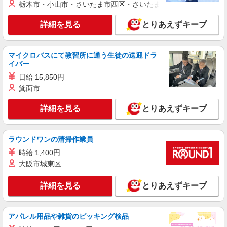
栃木市・小山市・さいたま市西区・さいたま市岩槻区・久喜市・
派遣社員
株式会社シエロ
詳細を見る
とりあえずキープ
【softbank】人気機種に詳しくなれる携帯販
売
マイクロバスにて教習所に通う生徒の送迎ドラ
時給1400〜1600円（経験・能力による） ※残
イバー
業代支給 ★交通費別途支給（規定あり） ゜
+゜・。○。・゜+゜・。○。・゜+゜ 入社祝い金10
日給 15,850円
愛知県岡崎市の携帯ショップ
万円支給(規定有) お友達を紹介頂くと, インセンテ
箕面市
ィブ支給(規定有) ★月2回払い・週払い可能（規程
詳細を見る
キープ
有）★ ゜・。○。・゜+゜・。○。・゜+゜
詳細を見る
とりあえずキープ
紹介予定派遣
株式会社シエロ
ラウンドワンの清掃作業員
【ソフトバンク】の店舗スタッフ
時給 1,400円
時給1500円〜1600円（経験・能力による） ※
大阪市城東区
残業代支給 ★交通費別途支給（規定あり） ゜
+゜・。○。・゜+゜・。○。・゜+゜ 入社祝い金10
愛知県岡崎市のsoftbankショップ
万円支給(規定有) お友達を紹介頂くと, インセンテ
詳細を見る
とりあえずキープ
ィブ支給(規定有) ★月2回払い・週払い可能（規程
詳細を見る
キープ
有）★ ゜・。○。・゜+゜・。○。・゜+゜
アパレル用品や雑貨のピッキング検品
派遣社員