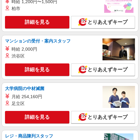
時給 1,200円〜1,500円
株式会社シエロ
柏市
スマホ携帯販売【エーユー】
月給273200円 ※研修期間6か月・時給1550円
詳細を見る
とりあえずキープ
※残業代支給 ★交通費別途支給（規定あり） ゜
+゜・。○。・゜+゜・。○。・゜+゜ 入社祝い金10
愛知県岡崎市の家電量販店
万円支給(規定有) お友達を紹介頂くと, インセンテ
マンションの受付・案内スタッフ
ィブ支給(規定有) ゜・。○。・゜+゜・。○。・゜
詳細を見る
キープ
+゜
時給 2,000円
渋谷区
紹介予定派遣
株式会社シエロ
詳細を見る
とりあえずキープ
スマホ携帯販売【エーユー】
月給273200円 ※研修期間6か月・時給1550円
大学病院の中材滅菌
※残業代支給 ★交通費別途支給（規定あり） ゜
+゜・。○。・゜+゜・。○。・゜+゜ 入社祝い金10
愛知県岡崎市の家電量販店
月給 254,160円
万円支給(規定有) お友達を紹介頂くと, インセンテ
足立区
ィブ支給(規定有) ゜・。○。・゜+゜・。○。・゜
詳細を見る
キープ
+゜
詳細を見る
とりあえずキープ
派遣社員
株式会社シエロ
レジ・商品陳列スタッフ
【au】人気機種に詳しくなれる携帯販売