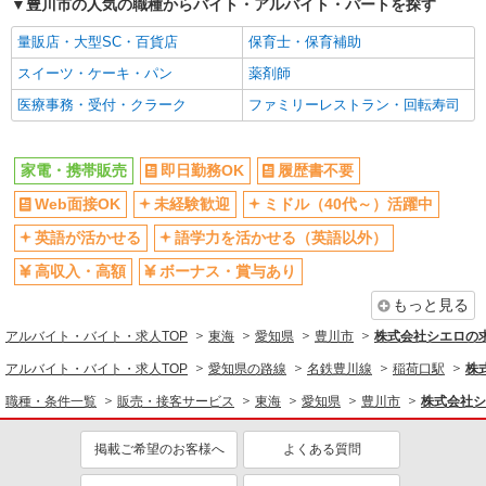
豊川市の人気の職種からバイト・アルバイト・パートを探す
量販店・大型SC・百貨店
保育士・保育補助
スイーツ・ケーキ・パン
薬剤師
医療事務・受付・クラーク
ファミリーレストラン・回転寿司
家電・携帯販売
即日勤務OK
履歴書不要
Web面接OK
未経験歓迎
ミドル（40代～）活躍中
英語が活かせる
語学力を活かせる（英語以外）
高収入・高額
ボーナス・賞与あり
もっと見る
アルバイト・バイト・求人TOP
東海
愛知県
豊川市
株式会社シエロの
アルバイト・バイト・求人TOP
愛知県の路線
名鉄豊川線
稲荷口駅
株
職種・条件一覧
販売・接客サービス
東海
愛知県
豊川市
株式会社シ
掲載ご希望のお客様へ
よくある質問