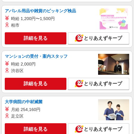
スマホ携帯販売【エーユー】
アパレル用品や雑貨のピッキング検品
月給273200円 ※研修期間6か月・時給1550
時給 1,200円〜1,500円
円〜 ※残業手当別途支給 ★交通費別途支給（規定
あり） ゜+゜・。○。・゜+゜・。○。・゜+゜ 入
柏市
愛知県豊川市の家電量販店
社祝い金10万円支給(規定有) お友達を紹介頂くと,
インセンティブ支給(規定有) ゜・。○。・゜
詳細を見る
とりあえずキープ
詳細を見る
キープ
+゜・。○。・゜+゜
紹介予定派遣
マンションの受付・案内スタッフ
株式会社シエロ
時給 2,000円
人気機種に詳しくなれる携帯販売【au】
渋谷区
月給273200円 ※研修期間6か月・時給1550
円〜 ※残業手当別途支給 ★交通費別途支給（規定
詳細を見る
とりあえずキープ
あり） ゜+゜・。○。・゜+゜・。○。・゜+゜ 入
愛知県豊川市の家電量販店
社祝い金10万円支給(規定有) お友達を紹介頂くと,
インセンティブ支給(規定有) ゜・。○。・゜
詳細を見る
キープ
+゜・。○。・゜+゜
大学病院の中材滅菌
月給 254,160円
派遣社員
足立区
株式会社シエロ
人気機種に詳しくなれる携帯販売【docomo】
詳細を見る
とりあえずキープ
時給1500円〜1700円（経験・能力による） ※