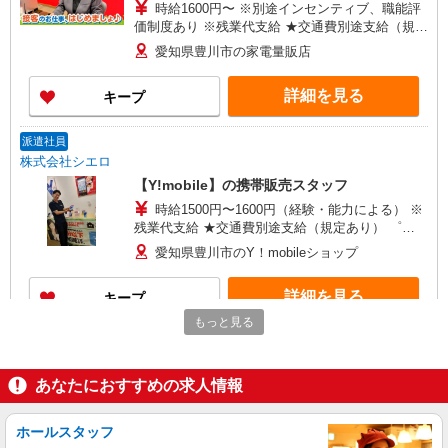
時給1600円〜 ※別途インセンティブ、職能評
価制度あり ※残業代支給 ★交通費別途支給（規定
あり） ゜+゜・。○。・゜+゜・。○。・゜+゜ 入
愛知県豊川市の家電量販店
社祝い金10万円支給(規定有) お友達を紹介頂くと,
インセンティブ支給(規定有) ★月2回払い・週払い
詳細を見る
キープ
可能（規程有）★ ゜・。○。・゜+゜・。○。・゜
+゜
派遣社員
株式会社シエロ
【Y!mobile】の携帯販売スタッフ
時給1500円〜1600円（経験・能力による） ※
残業代支給 ★交通費別途支給（規定あり） ゜
+゜・。○。・゜+゜・。○。・゜+゜ 入社祝い金10
愛知県豊川市のY！mobileショップ
万円支給(規定有) お友達を紹介頂くと, インセンテ
ィブ支給(規定有) ★月2回払い・週払い可能（規程
詳細を見る
キープ
有）★ ゜・。○。・゜+゜・。○。・゜+゜
もっと見る
派遣社員
株式会社シエロ
あなたにおすすめの求人情報
スマホ携帯販売【ソフトバンク】
時給1600円〜 ※別途インセンティブ、職能評
価制度あり ※残業代支給 ★交通費別途支給（規定
ホールスタッフ
あり） ゜+゜・。○。・゜+゜・。○。・゜+゜ 入