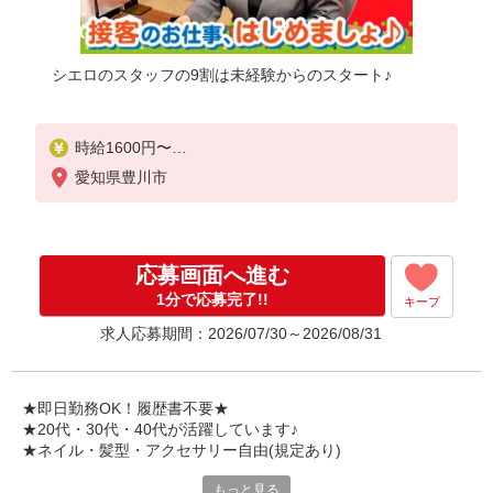
シエロのスタッフの9割は未経験からのスタート♪
時給1600円〜
※別途インセンティブ、職能評価制度あり
愛知県豊川市
※残業代支給
★交通費別途支給（規定あり）
゜+゜・。○。・゜+゜・。○。・゜+゜
応募画面へ進む
入社祝い金10万円支給(規定有)
1分で応募完了!!
キープ
お友達を紹介頂くと,
求人応募期間：2026/07/30～2026/08/31
インセンティブ支給(規定有)
★月2回払い・週払い可能（規程有）★
゜・。○。・゜+゜・。○。・゜+゜
★即日勤務OK！履歴書不要★
★20代・30代・40代が活躍しています♪
★ネイル・髪型・アクセサリー自由(規定あり)
もっと見る
シエロのスタッフは9割が未経験スタート。