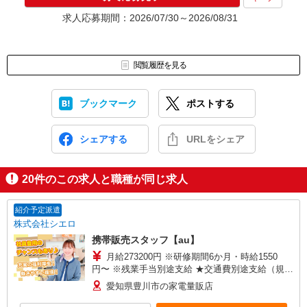
求人応募期間：2026/07/30～2026/08/31
閲覧履歴を見る
ブックマーク
ポストする
シェアする
URLをシェア
20
件のこの求人と職種が同じ求人
紹介予定派遣
株式会社シエロ
携帯販売スタッフ【au】
月給273200円 ※研修期間6か月・時給1550
円〜 ※残業手当別途支給 ★交通費別途支給（規定
あり） ゜+゜・。○。・゜+゜・。○。・゜+゜ 入
愛知県豊川市の家電量販店
社祝い金10万円支給(規定有) お友達を紹介頂くと,
インセンティブ支給(規定有) ゜・。○。・゜