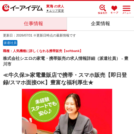
東海
の求人
▼エリア変更
仕事情報
企業情報
更新日：2026/07/31 ※更新日時点の最新情報です
派遣社員
職種：人気機種に詳しくなれる携帯販売【softbank】
株式会社シエロの家電・携帯販売の求人情報詳細（派遣社員） - 豊
川市
≪牛久保≫家電量販店で携帯・スマホ販売【即日登
録/スマホ面接OK】豊富な福利厚生★