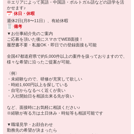
※エリアによって英語・中国語・ポルトガル語などの語学を活
かせます♪
休日・休暇
週休2日(月8〜11日）、有給休暇
備考
▼お仕事紹介先のご案内
ご応募を頂いた後にスマホでWEB面接！
履歴書不要・私服OK・即日での登録面接も可能
全国47都道府県で約5,000件以上の案件を扱っておりますので、
様々な希望に沿ったご提案が可能。
〈例〉
・未経験なので、研修が充実して欲しい
・時給1,600円以上を探している
・自宅からなるべく近くが良い
・入社開始日を相談出来る先が良い
など、面接時にお気軽に相談ください♪
※経験が有る方は土日休み・時短等も相談可能です
▼職場見学・お顔合わせ
勤務先の希望が決まったら