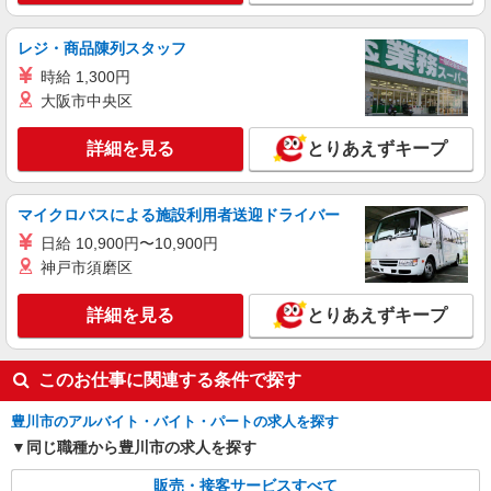
残業代支給 ★交通費別途支給（規定あり） ゜
+゜・。○。・゜+゜・。○。・゜+゜ 入社祝い金10
愛知県豊川市の家電量販店
レジ・商品陳列スタッフ
万円支給(規定有) お友達を紹介頂くと, インセンテ
時給 1,300円
ィブ支給(規定有) ★月2回払い・週払い可能（規程
詳細を見る
キープ
有）★ ゜・。○。・゜+゜・。○。・゜+゜
大阪市中央区
紹介予定派遣
詳細を見る
とりあえずキープ
株式会社シエロ
【au】の携帯販売スタッフ
マイクロバスによる施設利用者送迎ドライバー
時給1400円〜1500円（経験・能力による） ※
残業代支給 ★交通費別途支給（規定あり） ゜
日給 10,900円〜10,900円
+゜・。○。・゜+゜・。○。・゜+゜ 入社祝い金10
愛知県豊川市のauショップ
神戸市須磨区
万円支給(規定有) お友達を紹介頂くと, インセンテ
ィブ支給(規定有) ★月2回払い・週払い可能（規程
詳細を見る
詳細を見る
とりあえずキープ
キープ
有）★ ゜・。○。・゜+゜・。○。・゜+゜
このお仕事に関連する条件で探す
豊川市のアルバイト・バイト・パートの求人を探す
同じ職種から豊川市の求人を探す
販売・接客サービスすべて