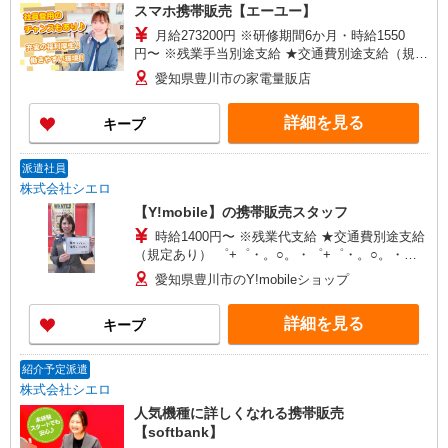
スマホ携帯販売【エーユー】
月給273200円 ※研修期間6か月・時給1550
円〜 ※残業手当別途支給 ★交通費別途支給（規定
あり） ゜+゜・。○。・゜+゜・。○。・゜+゜ 入
愛知県豊川市の家電量販店
社祝い金10万円支給(規定有) お友達を紹介頂くと,
インセンティブ支給(規定有) ゜・。○。・゜
詳細を見る
キープ
+゜・。○。・゜+゜
派遣社員
株式会社シエロ
【Y!mobile】の携帯販売スタッフ
時給1400円〜 ※残業代支給 ★交通費別途支給
（規定あり） ゜+゜・。○。・゜+゜・。○。・゜
+゜ 入社祝い金10万円支給(規定有) お友達を紹介
愛知県豊川市のY!mobileショップ
頂くと, インセンティブ支給(規定有) ★月2回払
い・週払い可能（規程有）★ ゜・。○。・゜
詳細を見る
キープ
+゜・。○。・゜+゜
紹介予定派遣
株式会社シエロ
人気機種に詳しくなれる携帯販売
【softbank】