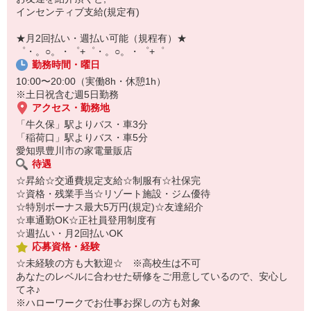
【スマホ面接実施中】
インセンティブ支給(規定有)
￣￣￣￣￣￣￣￣￣
自宅に居ながらスマホでカンタン面接OK！
★月2回払い・週払い可能（規程有）★
オンライン面談なのでスピード対応。
゜・。○。・゜+゜・。○。・゜+゜
勤務時間・曜日
10:00〜20:00（実働8h・休憩1h）
※土日祝含む週5日勤務
アクセス・勤務地
「牛久保」駅よりバス・車3分
「稲荷口」駅よりバス・車5分
愛知県豊川市の家電量販店
待遇
☆昇給☆交通費規定支給☆制服有☆社保完
☆資格・残業手当☆リゾート施設・ジム優待
☆特別ボーナス最大5万円(規定)☆友達紹介
☆車通勤OK☆正社員登用制度有
☆週払い・月2回払いOK
応募資格・経験
☆未経験の方も大歓迎☆ ※高校生は不可
あなたのレベルに合わせた研修をご用意しているので、安心し
てネ♪
※ハローワークでお仕事お探しの方も対象