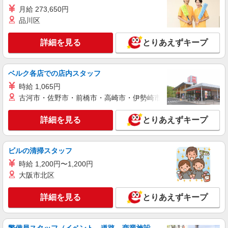
詳細を見る
キープ
有）★ ゜・。○。・゜+゜・。○。・゜+゜
月給 273,650円
品川区
紹介予定派遣
株式会社シエロ
詳細を見る
とりあえずキープ
【softbank】人気機種に詳しくなれる携帯販
売
時給1600円〜1700円（経験・能力による） ※
ベルク各店での店内スタッフ
残業代支給 ★交通費別途支給（規定あり） ゜
時給 1,065円
+゜・。○。・゜+゜・。○。・゜+゜ 入社祝い金10
愛知県豊川市のsoftbankショップ
万円支給(規定有) お友達を紹介頂くと, インセンテ
古河市・佐野市・前橋市・高崎市・伊勢崎市・太田市・館林市・
ィブ支給(規定有) ★月2回払い・週払い可能（規程
詳細を見る
キープ
有）★ ゜・。○。・゜+゜・。○。・゜+゜
詳細を見る
とりあえずキープ
派遣社員
株式会社シエロ
ビルの清掃スタッフ
【softbank】の携帯販売スタッフ
時給 1,200円〜1,200円
時給1600円〜1700円（経験・能力による） ※
大阪市北区
残業代支給 ★交通費別途支給（規定あり） ゜
+゜・。○。・゜+゜・。○。・゜+゜ 入社祝い金10
愛知県豊川市のsoftbankショップ
詳細を見る
とりあえずキープ
万円支給(規定有) お友達を紹介頂くと, インセンテ
ィブ支給(規定有) ★月2回払い・週払い可能（規程
詳細を見る
キープ
有）★ ゜・。○。・゜+゜・。○。・゜+゜