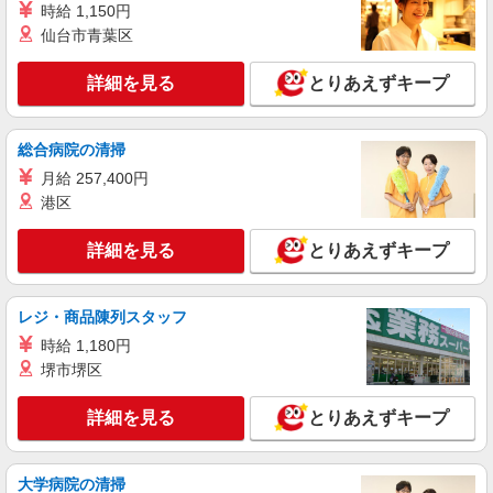
愛知県豊川市の家電量販店
時給 1,150円
社祝い金10万円支給(規定有) お友達を紹介頂くと,
仙台市青葉区
インセンティブ支給(規定有) ★月2回払い・週払い
詳細を見る
キープ
可能（規程有）★ ゜・。○。・゜+゜・。○。・゜
+゜
詳細を見る
とりあえずキープ
紹介予定派遣
株式会社シエロ
総合病院の清掃
【softbank】の携帯販売スタッフ
月給 257,400円
時給1600円〜1700円（経験・能力による） ※
残業代支給 ★交通費別途支給（規定あり） ゜
港区
+゜・。○。・゜+゜・。○。・゜+゜ 入社祝い金10
愛知県豊川市のsoftbankショップ
万円支給(規定有) お友達を紹介頂くと, インセンテ
詳細を見る
とりあえずキープ
ィブ支給(規定有) ★月2回払い・週払い可能（規程
詳細を見る
キープ
有）★ ゜・。○。・゜+゜・。○。・゜+゜
レジ・商品陳列スタッフ
派遣社員
時給 1,180円
株式会社シエロ
堺市堺区
【au】の携帯販売スタッフ
時給1400円〜1500円（経験・能力による） ※
詳細を見る
とりあえずキープ
残業代支給 ★交通費別途支給（規定あり） ゜
+゜・。○。・゜+゜・。○。・゜+゜ 入社祝い金10
愛知県豊川市のauショップ
万円支給(規定有) お友達を紹介頂くと, インセンテ
ィブ支給(規定有) ★月2回払い・週払い可能（規程
大学病院の清掃