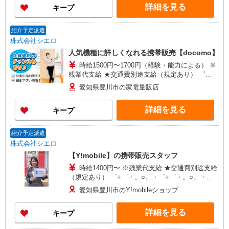
詳細を見る
キープ
+゜・。○。・゜+゜
紹介予定派遣
株式会社シエロ
人気機種に詳しくなれる携帯販売【docomo】
時給1500円〜1700円（経験・能力による） ※
残業代支給 ★交通費別途支給（規定あり） ゜
+゜・。○。・゜+゜・。○。・゜+゜ 入社祝い金10
愛知県豊川市の家電量販店
万円支給(規定有) お友達を紹介頂くと, インセンテ
ィブ支給(規定有) ★月2回払い・週払い可能（規程
詳細を見る
キープ
有）★ ゜・。○。・゜+゜・。○。・゜+゜
紹介予定派遣
株式会社シエロ
【Y!mobile】の携帯販売スタッフ
時給1400円〜 ※残業代支給 ★交通費別途支給
（規定あり） ゜+゜・。○。・゜+゜・。○。・゜
+゜ 入社祝い金10万円支給(規定有) お友達を紹介
愛知県豊川市のY!mobileショップ
頂くと, インセンティブ支給(規定有) ★月2回払
い・週払い可能（規程有）★ ゜・。○。・゜
詳細を見る
キープ
+゜・。○。・゜+゜