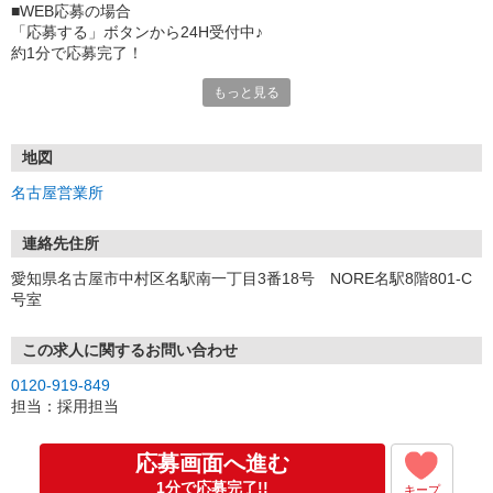
■WEB応募の場合
「応募する」ボタンから24H受付中♪
約1分で応募完了！
もっと見る
■電話応募の場合
電話応募も歓迎！（受付:10:00〜20:00）
土日祝も受付中♪
地図
【選考フロー】
名古屋営業所
①応募から3営業日を目安に、メールorお電話でご連絡します。
②面接日時を決定！「0120」から始まる電話番号からご連絡します
★スマホでWEB面接（LINEなど）・出張面接・事務所面接と選べま
連絡先住所
す
愛知県名古屋市中村区名駅南一丁目3番18号 NORE名駅8階801-C
③面接実施（履歴書不要）
号室
④勤務開始（スタート日は応相談）
※ご希望があれば、職場見学の調整もOKです！
この求人に関するお問い合わせ
お気軽にご応募ください♪
0120-919-849
担当：採用担当
応募画面へ進む
1分で応募完了!!
キープ