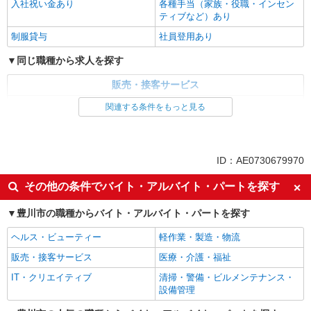
入社祝い金あり
各種手当（家族・役職・インセン
ティブなど）あり
制服貸与
社員登用あり
同じ職種から求人を探す
販売・接客サービス
家電・携帯販売
関連する条件をもっと見る
同じ特徴から求人を探す
未経験歓迎
ミドル（40代～）活躍中
ID：AE0730679970
英語が活かせる
ボーナス・賞与あり
その他の条件でバイト・アルバイト・パートを探す
日払い
車通勤OK
豊川市の職種からバイト・アルバイト・パートを探す
交通費支給
社会保険あり
社員登用あり
ヘルス・ビューティー
軽作業・製造・物流
販売・接客サービス
医療・介護・福祉
IT・クリエイティブ
清掃・警備・ビルメンテナンス・
設備管理