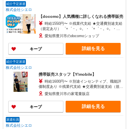
紹介予定派遣
株式会社シエロ
【docomo】人気機種に詳しくなれる携帯販売
時給1550円〜 ※残業代支給 ★交通費別途支給
（規定あり） ゜+゜・。○。・゜+゜・。○。・゜
+゜ 入社祝い金10万円支給(規定有) お友達を紹介
愛知県豊川市のdocomoショップ
頂くと, インセンティブ支給(規定有) ★月2回払
い・週払い可能（規程有）★ ゜・。○。・゜
詳細を見る
キープ
+゜・。○。・゜+゜
紹介予定派遣
株式会社シエロ
携帯販売スタッフ【Y!mobile】
時給1600円〜 ※別途インセンティブ、職能評
価制度あり ※残業代支給 ★交通費別途支給（規定
あり） ゜+゜・。○。・゜+゜・。○。・゜+゜ 入
愛知県豊川市の家電量販店
社祝い金10万円支給(規定有) お友達を紹介頂くと,
インセンティブ支給(規定有) ★月2回払い・週払い
詳細を見る
キープ
可能（規程有）★ ゜・。○。・゜+゜・。○。・゜
+゜
派遣社員
株式会社シエロ