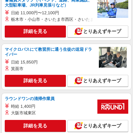
警備員スタッフ（イベント、道路、商業施設、
大型駐車場、JR列車見張りなど）
派遣社員
株式会社シエロ
日給 11,000円〜12,100円
栃木市・小山市・さいたま市西区・さいたま市岩槻区・久喜市・
携帯販売スタッフ【au】
月給273200円 ※研修期間6か月・時給1550
詳細を見る
とりあえずキープ
円〜 ※残業手当別途支給 ★交通費別途支給（規定
あり） ゜+゜・。○。・゜+゜・。○。・゜+゜ 入
愛知県豊川市の家電量販店
社祝い金10万円支給(規定有) お友達を紹介頂くと,
インセンティブ支給(規定有) ゜・。○。・゜
マイクロバスにて教習所に通う生徒の送迎ドラ
詳細を見る
キープ
+゜・。○。・゜+゜
イバー
日給 15,850円
紹介予定派遣
箕面市
株式会社シエロ
スマホ携帯販売【エーユー】
詳細を見る
とりあえずキープ
月給273200円 ※研修期間6か月・時給1550
円〜 ※残業手当別途支給 ★交通費別途支給（規定
あり） ゜+゜・。○。・゜+゜・。○。・゜+゜ 入
ラウンドワンの清掃作業員
愛知県豊川市の家電量販店
社祝い金10万円支給(規定有) お友達を紹介頂くと,
時給 1,400円
インセンティブ支給(規定有) ゜・。○。・゜
詳細を見る
大阪市城東区
キープ
+゜・。○。・゜+゜
詳細を見る
とりあえずキープ
派遣社員
株式会社シエロ