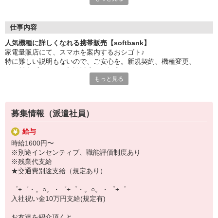
大手キャリアの店舗勤務なので安心・安定！
一度身に着けた知識は、
ずっと先まで役に立ちます！
仕事内容
人気機種に詳しくなれる携帯販売【softbank】
丁寧な研修もあるので、
家電量販店にて、スマホを案内するおシゴト♪
みなさんから働きやすいと好評です♪
特に難しい説明もないので、ご安心を。新規契約、機種変更、
最新アプリ事情やお得なプラン、
各種料金プランのご相談対応・ご提案などをお願いします。
スマホの裏ワザを学べるチャンス♪
もっと見る
初めての方でも安心♪
【選べるお仕事いろいろ】
あなた専属のコーディネーターが親切・丁寧にフォローするので、
￣￣￣￣￣￣￣￣￣￣￣
満足度◎
▼オフィスワーク
募集情報（派遣社員）
事務、経理、データ入力、コールセンター、受付
■携帯やインターネット販売業務
▼工場・製造・軽作業系
給与
docomo(ドコモ)/au(エーユー)・KDDI/softbank(ソフトバンク)など
機械/食品製造・梱包・仕分け・加工・組立・検査
時給1600円〜
の大手キャリアから
▼美容系
※別途インセンティブ、職能評価制度あり
ワイモバイル(Y!mobille)、楽天モバイル、UQなど格安スマホまで幅
眉毛サロンのアイブロウ・ネイリスト・エステ
※残業代支給
広く紹介可能♪
▼営業・販売
★交通費別途支給（規定あり）
人気のApple（アップル）店舗もございます！
法人営業・アパレル販売・個別指導塾・人材紹介
▼人気案件も多数♪
゜+゜・。○。・゜+゜・。○。・゜+゜
短期・期間限定・オープニング・官公庁案件
入社祝い金10万円支給(規定有)
上場/優良/大手企業など
お友達を紹介頂くと,