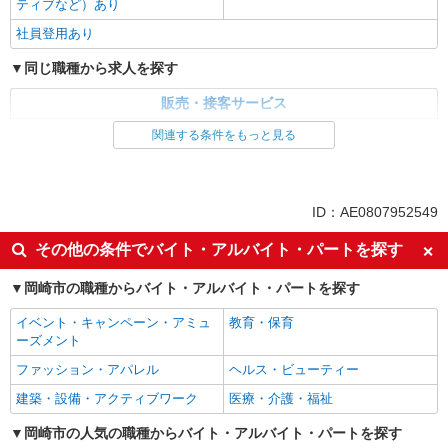
ティブなど）あり
社員登用あり
同じ職種から求人を探す
販売・接客サービス
家電・携帯販売
関連する条件をもっと見る
同じ特徴から求人を探す
未経験歓迎
ミドル（40代～）活躍中
ID：AE0807952549
英語が活かせる
ボーナス・賞与あり
その他の条件でバイト・アルバイト・パートを探す
日払い
車通勤OK
岡崎市の職種からバイト・アルバイト・パートを探す
交通費支給
社会保険あり
社員登用あり
イベント・キャンペーン・アミュ
教育・保育
ーズメント
ファッション・アパレル
ヘルス・ビューティー
建築・設備・アクティブワーク
医療・介護・福祉
岡崎市の人気の職種からバイト・アルバイト・パートを探す