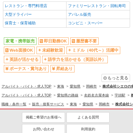
レストラン・専門料理店
ファミリーレストラン・回転寿司
大型ドライバー
アパレル販売
保育士・保育補助
コンビニ・スーパー
家電・携帯販売
即日勤務OK
履歴書不要
Web面接OK
未経験歓迎
ミドル（40代～）活躍中
英語が活かせる
語学力を活かせる（英語以外）
ボーナス・賞与あり
昇給あり
もっと見る
アルバイト・バイト・求人TOP
東海
愛知県
岡崎市
株式会社シエロの
アルバイト・バイト・求人TOP
愛知県の路線
名鉄名古屋本線
宇頭駅
職種・条件一覧
販売・接客サービス
東海
愛知県
岡崎市
株式会社シ
掲載ご希望のお客様へ
よくある質問
お問い合わせ
利用規約