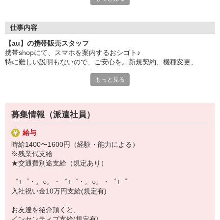
日々変わる専門知識を覚えるのはやっぱり大変。
でも心配ご無用！
仕事内容
シエロのご紹介するお店は、チームワークが良く
【au】の携帯販売スタッフ
お互いに教え合ったり、フォローしあったりする
携帯shopにて、スマホを案内するおシゴト♪
和気あいあいとした人間関係がある店舗ばかり！
特に難しい説明もないので、ご安心を。新規契約、機種変更、
皆で一緒にステップアップしましょう♪
各種料金プランのご相談対応・ご提案などをお願いします。
もっと見る
【選べるお仕事いろいろ】
初めての方でも安心♪
￣￣￣￣￣￣￣￣￣￣￣
あなた専属のコーディネーターが親切・丁寧にフォローするので、
▼オフィスワーク
満足度◎
事務、経理、データ入力、コールセンター、受付
募集情報（派遣社員）
▼工場・製造・軽作業系
■携帯やインターネット販売業務
機械/食品製造・梱包・仕分け・加工・組立・検査
給与
docomo(ドコモ)/au(エーユー)・KDDI/softbank(ソフトバンク)など
▼美容系
時給1400〜1600円（経験・能力による）
の大手キャリアから
眉毛サロンのアイブロウ・ネイリスト・エステ
※残業代支給
ワイモバイル(Y!mobille)、楽天モバイル、UQなど格安スマホまで幅
▼営業・販売
★交通費別途支給（規定あり）
広く紹介可能♪
法人営業・アパレル販売・個別指導塾・人材紹介
人気のApple（アップル）店舗もございます！
▼人気案件も多数♪
゜+゜・。○。・゜+゜・。○。・゜+゜
短期・期間限定・オープニング・官公庁案件
入社祝い金10万円支給(規定有)
上場/優良/大手企業など
お友達を紹介頂くと,
【スマホ面接実施中】
インセンティブ支給(規定有)