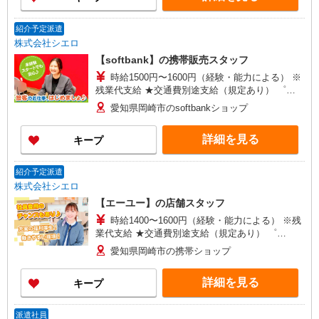
紹介予定派遣
株式会社シエロ
【softbank】の携帯販売スタッフ
時給1500円〜1600円（経験・能力による） ※
残業代支給 ★交通費別途支給（規定あり） ゜
+゜・。○。・゜+゜・。○。・゜+゜ 入社祝い金10
愛知県岡崎市のsoftbankショップ
万円支給(規定有) お友達を紹介頂くと, インセンテ
ィブ支給(規定有) ★月2回払い・週払い可能（規程
詳細を見る
キープ
有）★ ゜・。○。・゜+゜・。○。・゜+゜
紹介予定派遣
株式会社シエロ
【エーユー】の店舗スタッフ
時給1400〜1600円（経験・能力による） ※残
業代支給 ★交通費別途支給（規定あり） ゜
+゜・。○。・゜+゜・。○。・゜+゜ 入社祝い金10
愛知県岡崎市の携帯ショップ
万円支給(規定有) お友達を紹介頂くと, インセンテ
ィブ支給(規定有) ★月2回払い・週払い可能（規程
詳細を見る
キープ
有）★ ゜・。○。・゜+゜・。○。・゜+゜
派遣社員