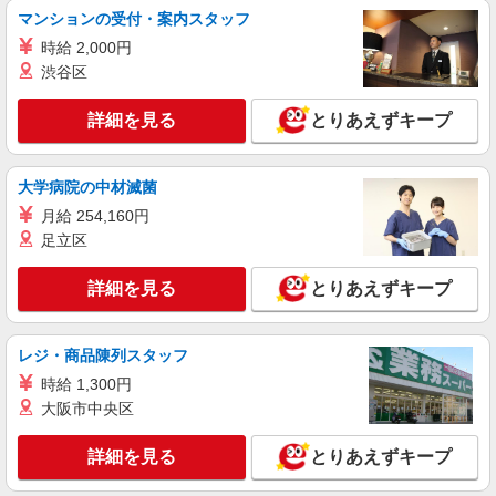
マンションの受付・案内スタッフ
スマホ携帯販売【エーユー】
時給 2,000円
月給273200円 ※研修期間6か月・時給1550円
※残業代支給 ★交通費別途支給（規定あり） ゜
渋谷区
+゜・。○。・゜+゜・。○。・゜+゜ 入社祝い金10
愛知県岡崎市の家電量販店
万円支給(規定有) お友達を紹介頂くと, インセンテ
詳細を見る
とりあえずキープ
ィブ支給(規定有) ゜・。○。・゜+゜・。○。・゜
詳細を見る
キープ
+゜
大学病院の中材滅菌
派遣社員
月給 254,160円
株式会社シエロ
足立区
【docomo】人気機種に詳しくなれる携帯販売
時給1400円〜1500円（経験・能力による） ※
詳細を見る
とりあえずキープ
残業代支給 ★交通費別途支給（規定あり） ゜
+゜・。○。・゜+゜・。○。・゜+゜ 入社祝い金10
愛知県岡崎市のdocomoショップ
万円支給(規定有) お友達を紹介頂くと, インセンテ
ィブ支給(規定有) ★月2回払い・週払い可能（規程
レジ・商品陳列スタッフ
詳細を見る
キープ
有）★ ゜・。○。・゜+゜・。○。・゜+゜
時給 1,300円
大阪市中央区
派遣社員
株式会社シエロ
詳細を見る
とりあえずキープ
【au】の携帯販売スタッフ
時給1400〜1600円（経験・能力による） ※残