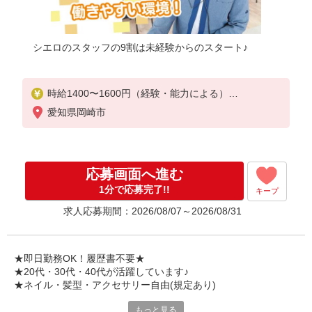
シエロのスタッフの9割は未経験からのスタート♪
時給1400〜1600円（経験・能力による）
※残業代支給
愛知県岡崎市
★交通費別途支給（規定あり）
゜+゜・。○。・゜+゜・。○。・゜+゜
入社祝い金10万円支給(規定有)
応募画面へ進む
お友達を紹介頂くと,
1分で応募完了!!
キープ
インセンティブ支給(規定有)
求人応募期間：2026/08/07～2026/08/31
★月2回払い・週払い可能（規程有）★
゜・。○。・゜+゜・。○。・゜+゜
★即日勤務OK！履歴書不要★
★20代・30代・40代が活躍しています♪
★ネイル・髪型・アクセサリー自由(規定あり)
もっと見る
新しい機種やプラン。