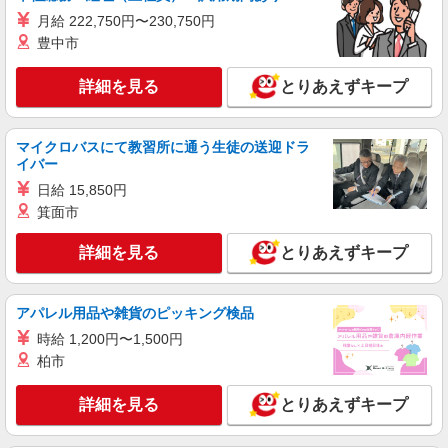
派遣社員
月給 222,750円〜230,750円
株式会社シエロ
豊中市
スマホ携帯販売【エーユー】
月給273200円 ※研修期間6か月・時給1550円
詳細を見る
とりあえずキープ
※残業代支給 ★交通費別途支給（規定あり） ゜
+゜・。○。・゜+゜・。○。・゜+゜ 入社祝い金10
愛知県岡崎市の家電量販店
万円支給(規定有) お友達を紹介頂くと, インセンテ
ィブ支給(規定有) ゜・。○。・゜+゜・。○。・゜
マイクロバスにて教習所に通う生徒の送迎ドラ
詳細を見る
キープ
+゜
イバー
日給 15,850円
紹介予定派遣
箕面市
株式会社シエロ
人気機種に詳しくなれる携帯販売
詳細を見る
とりあえずキープ
【softbank】
時給1600円〜 ※別途インセンティブ、職能評
価制度あり ※残業代支給 ★交通費別途支給（規定
アパレル用品や雑貨のピッキング検品
あり） ゜+゜・。○。・゜+゜・。○。・゜+゜ 入
愛知県岡崎市の家電量販店
時給 1,200円〜1,500円
社祝い金10万円支給(規定有) お友達を紹介頂くと,
柏市
インセンティブ支給(規定有) ★月2回払い・週払い
詳細を見る
キープ
可能（規程有）★ ゜・。○。・゜+゜・。○。・゜
+゜
詳細を見る
とりあえずキープ
派遣社員
株式会社シエロ