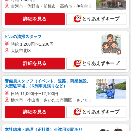
詳細を見る
キープ
有）★ ゜・。○。・゜+゜・。○。・゜+゜
古河市・佐野市・前橋市・高崎市・伊勢崎市・太田市・館林市・
紹介予定派遣
詳細を見る
とりあえずキープ
株式会社シエロ
【au】の携帯販売スタッフ
時給1400〜1600円（経験・能力による） ※残
ビルの清掃スタッフ
業代支給 ★交通費別途支給（規定あり） ゜
時給 1,200円〜1,200円
+゜・。○。・゜+゜・。○。・゜+゜ 入社祝い金10
愛知県岡崎市の携帯ショップ
万円支給(規定有) お友達を紹介頂くと, インセンテ
大阪市北区
ィブ支給(規定有) ★月2回払い・週払い可能（規程
詳細を見る
キープ
有）★ ゜・。○。・゜+゜・。○。・゜+゜
詳細を見る
とりあえずキープ
紹介予定派遣
株式会社シエロ
警備員スタッフ（イベント、道路、商業施設、
大型駐車場、JR列車見張りなど）
スマホ携帯販売【エーユー】
月給273200円 ※研修期間6か月・時給1550円
日給 11,000円〜12,100円
※残業代支給 ★交通費別途支給（規定あり） ゜
栃木市・小山市・さいたま市西区・さいたま市岩槻区・久喜市・
+゜・。○。・゜+゜・。○。・゜+゜ 入社祝い金10
愛知県岡崎市の家電量販店
万円支給(規定有) お友達を紹介頂くと, インセンテ
詳細を見る
とりあえずキープ
ィブ支給(規定有) ゜・。○。・゜+゜・。○。・゜
詳細を見る
キープ
+゜
本社総務・経理（正社員）※試用期間あり