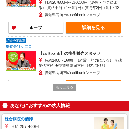
月給207900円〜260200円（経験・能力によ
る） 資格手当（1〜6万円）賞与年2回（6月・12
月・実績最高5.4カ月分） 未経験から入社半年で
愛知県岡崎市のsoftbankショップ
年収400万円以上への昇給実績あり ※残業代支給
★交通費別途支給（規定あり） ゜+゜・。○。・゜
詳細を見る
キープ
+゜・。○。・゜+゜ 入社祝い金10万円支給(規定
有) お友達を紹介頂くと, インセンティブ支給(規定
有) ゜・。○。・゜+゜・。○。・゜+゜
紹介予定派遣
株式会社シエロ
【softbank】の携帯販売スタッフ
時給1400〜1600円（経験・能力による） ※残
業代支給 ★交通費別途支給（規定あり） ゜
+゜・。○。・゜+゜・。○。・゜+゜ 入社祝い金10
愛知県岡崎市のsoftbankショップ
万円支給(規定有) お友達を紹介頂くと, インセンテ
ィブ支給(規定有) ★月2回払い・週払い可能（規程
詳細を見る
キープ
有）★ ゜・。○。・゜+゜・。○。・゜+゜
もっと見る
派遣社員
株式会社シエロ
あなたにおすすめの求人情報
【ソフトバンク】の店舗スタッフ
時給1500円〜1600円（経験・能力による） ※
総合病院の清掃
残業代支給 ★交通費別途支給（規定あり） ゜
月給 257,400円
+゜・。○。・゜+゜・。○。・゜+゜ 入社祝い金10