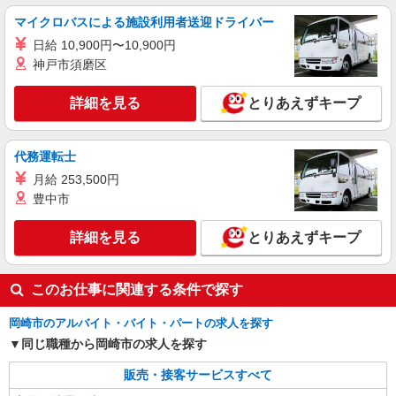
業代支給 ★交通費別途支給（規定あり） ゜
マイクロバスによる施設利用者送迎ドライバー
+゜・。○。・゜+゜・。○。・゜+゜ 入社祝い金10
愛知県岡崎市の携帯ショップ
日給 10,900円〜10,900円
万円支給(規定有) お友達を紹介頂くと, インセンテ
ィブ支給(規定有) ★月2回払い・週払い可能（規程
神戸市須磨区
詳細を見る
キープ
有）★ ゜・。○。・゜+゜・。○。・゜+゜
詳細を見る
とりあえずキープ
派遣社員
株式会社シエロ
【au】の携帯販売スタッフ
代務運転士
時給1400円〜 ※別途インセンティブ制度あり
月給 253,500円
※残業代支給 ★交通費全額支給 ゜+゜・。
豊中市
○。・゜+゜・。○。・゜+゜ 入社祝い金10万円支
愛知県岡崎市のauショップ
給(規定有) お友達を紹介頂くと, インセンティブ支
詳細を見る
とりあえずキープ
給(規定有) ★月2回払い・週払い可能（規程有）★
詳細を見る
キープ
゜・。○。・゜+゜・。○。・゜+゜
このお仕事に関連する条件で探す
岡崎市のアルバイト・バイト・パートの求人を探す
同じ職種から岡崎市の求人を探す
販売・接客サービスすべて