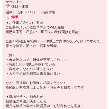
かせます♪
休日・休暇
週休2日(月8〜11日）、有給休暇
備考
▼お仕事紹介先のご案内
ご応募を頂いた後にスマホでWEB面接！
履歴書不要・私服OK・即日での登録面接も可能
全国47都道府県で約5,000件以上の案件を扱っておりますので、
様々な希望に沿ったご提案が可能。
〈例〉
・未経験なので、研修が充実して欲しい
・時給1,600円以上を探している
・自宅からなるべく近くが良い
・入社開始日を相談出来る先が良い
など、面接時にお気軽に相談ください♪
※経験が有る方は土日休み・時短等も相談可能です
▼職場見学・お顔合わせ
勤務先の希望が決まったら
紹介先希望の会社で職場見学・お顔合わせを実施！