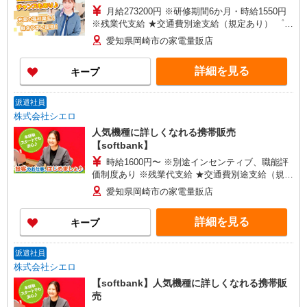
月給273200円 ※研修期間6か月・時給1550円
※残業代支給 ★交通費別途支給（規定あり） ゜
+゜・。○。・゜+゜・。○。・゜+゜ 入社祝い金10
愛知県岡崎市の家電量販店
万円支給(規定有) お友達を紹介頂くと, インセンテ
ィブ支給(規定有) ゜・。○。・゜+゜・。○。・゜
詳細を見る
キープ
+゜
派遣社員
株式会社シエロ
人気機種に詳しくなれる携帯販売
【softbank】
時給1600円〜 ※別途インセンティブ、職能評
価制度あり ※残業代支給 ★交通費別途支給（規定
あり） ゜+゜・。○。・゜+゜・。○。・゜+゜ 入
愛知県岡崎市の家電量販店
社祝い金10万円支給(規定有) お友達を紹介頂くと,
インセンティブ支給(規定有) ★月2回払い・週払い
詳細を見る
キープ
可能（規程有）★ ゜・。○。・゜+゜・。○。・゜
+゜
派遣社員
株式会社シエロ
【softbank】人気機種に詳しくなれる携帯販
売