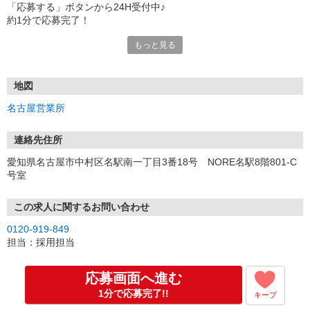
「応募する」ボタンから24H受付中♪
約1分で応募完了！
もっと見る
■電話応募の場合
電話応募も歓迎！（受付:10:00〜20:00）
土日祝も受付中♪
地図
【選考フロー】
名古屋営業所
①応募から3営業日を目安に、メールorお電話でご連絡します。
②面接日時を決定！「0120」から始まる電話番号からご連絡します
★スマホでWEB面接（LINEなど）・出張面接・事務所面接と選べま
連絡先住所
す
愛知県名古屋市中村区名駅南一丁目3番18号 NORE名駅8階801-C
③面接実施（履歴書不要）
号室
④勤務開始（スタート日は応相談）
※ご希望があれば、職場見学の調整もOKです！
この求人に関するお問い合わせ
お気軽にご応募ください♪
0120-919-849
担当：採用担当
応募画面へ進む
1分で応募完了!!
キープ