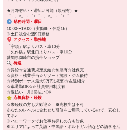
￣￣￣￣￣￣￣￣￣
自宅に居ながらスマホでカンタン面接OK！
★月2回払い・週払い可能（規程有）★
オンライン面談なのでスピード対応。
゜・。○。・゜+゜・。○。・゜+゜
勤務時間・曜日
10:00〜19:00（実働8h・休憩1h）
※土日祝含む週5日勤務
アクセス・勤務地
「宇頭」駅よりバス・車10分
「矢作橋」駅北口よりバス・車10分
愛知県岡崎市の携帯ショップ
待遇
☆昇給☆交通費規定支給☆制服有☆社保完
☆資格・残業手当☆リゾート施設・ジム優待
☆特別ボーナス最大5万円(規定)☆友達紹介
☆車通勤OK☆正社員登用制度有
☆週払い・月2回払いOK
応募資格・経験
☆未経験の方も大歓迎☆ ※高校生は不可
あなたのレベルに合わせた研修をご用意しているので、安心し
てネ♪
※ハローワークでお仕事お探しの方も対象
※エリアによって英語・中国語・ポルトガル語などの語学を活