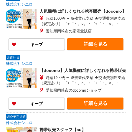
株式会社シエロ
人気機種に詳しくなれる携帯販売【docomo】
時給1500円〜 ※残業代支給 ★交通費別途支給
（規定あり） ゜+゜・。○。・゜+゜・。○。・゜
+゜ 入社祝い金10万円支給(規定有) お友達を紹介
愛知県岡崎市の家電量販店
頂くと, インセンティブ支給(規定有) ★月2回払
い・週払い可能（規程有）★ ゜・。○。・゜
詳細を見る
キープ
+゜・。○。・゜+゜
派遣社員
株式会社シエロ
【docomo】人気機種に詳しくなれる携帯販売
時給1400円〜 ※残業代支給 ★交通費別途支給
（規定あり） ゜+゜・。○。・゜+゜・。○。・゜
+゜ 入社祝い金10万円支給(規定有) お友達を紹介
愛知県岡崎市のdocomoショップ
頂くと, インセンティブ支給(規定有) ★月2回払
い・週払い可能（規程有）★ ゜・。○。・゜
詳細を見る
キープ
+゜・。○。・゜+゜
紹介予定派遣
株式会社シエロ
携帯販売スタッフ【au】