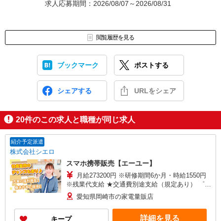
求人応募期間：2026/08/07～2026/08/31
閲覧履歴を見る
ブックマーク
ポストする
シェアする
URLをシェア
20
件のこの求人と職種が同じ求人
紹介予定派遣
株式会社シエロ
スマホ携帯販売【エーユー】
月給273200円 ※研修期間6か月・時給1550円
※残業代支給 ★交通費別途支給（規定あり） ゜
+゜・。○。・゜+゜・。○。・゜+゜ 入社祝い金10
愛知県岡崎市の家電量販店
万円支給(規定有) お友達を紹介頂くと, インセンテ
ィブ支給(規定有) ゜・。○。・゜+゜・。○。・゜
詳細を見る
キープ
+゜