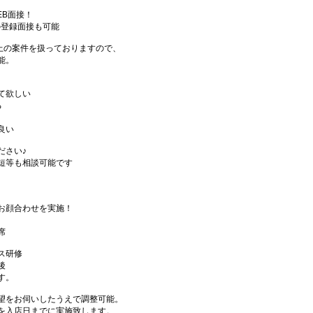
EB面接！
の登録面接も可能
件以上の案件を扱っておりますので、
能。
て欲しい
る
良い
ださい♪
短等も相談可能です
お顔合わせを実施！
席
ス研修
後
す。
望をお伺いしたうえで調整可能。
を入店日までに実施致します。