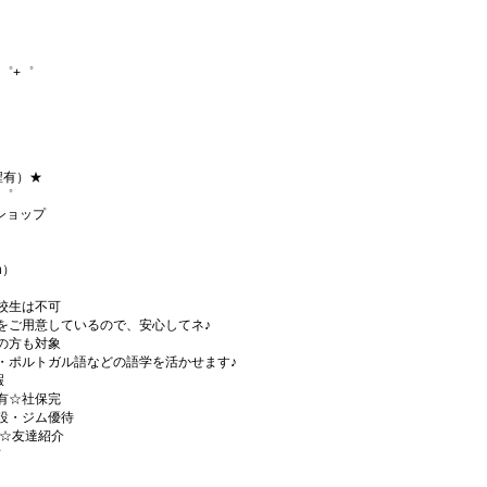
゜+゜
程有）★
+゜
kショップ
h）
校生は不可
をご用意しているので、安心してネ♪
の方も対象
・ポルトガル語などの語学を活かせます♪
暇
有☆社保完
設・ジム優待
)☆友達紹介
有