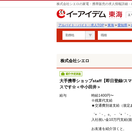
株式会社シエロの家電・携帯販売の求人情報詳細 -
遣
エ
東海
アルバイト・バイト・求人TOP
>
東海
>
愛知県
>
勤務地
職種
株式会社シエロ
紹介予定派遣
大手携帯ショップstaff【即日登録/
スです☆＜中小田井＞
給与
時給1400円〜
※残業代支給
★交通費別途支給（規定
゜+゜・。○。・゜+゜・
入社祝い金10万円支給(規
お友達を紹介頂くと,