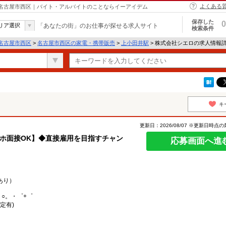
よくある
 名古屋市西区｜バイト・アルバイトのことならイーアイデム
保存した
0
リア選択
「あなたの街」のお仕事が探せる求人サイト
検索条件
名古屋市西区
>
名古屋市西区の家電・携帯販売
>
上小田井駅
> 株式会社シエロの求人情報
キ
更新日：2026/08/07 ※更新日時点
スマホ面接OK】◆直接雇用を目指すチャン
応募画面へ進
あり）
。○。・゜+゜
定有)