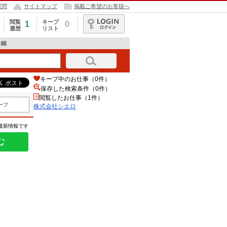
質問
サイトマップ
掲載ご希望のお客様へ
閲覧
キープ
1
0
履歴
リスト
ログイン
詳細
キープ中のお仕事（0件）
保存した検索条件（
0
件）
閲覧したお仕事（1件）
ープ
株式会社シエロ
の最新情報です
む