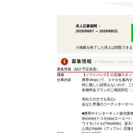
求人応募期間 ：
2026/08/07 ～ 2026/08/31
※掲載を終了した求人は閲覧できま
募集情報（紹介予定派遣）
職種
【ソフトバンク】の店舗スタッ
仕事内容
携帯shopにて、スマホを案内
特に難しい説明もないので、ご
各種料金プランのご相談対応・
初めての方でも安心♪
あなた専属のコーディネーター
■携帯やインターネット販売業
docomo(ドコモ)/au(エーユー
ワイモバイル(Y!mobille)
人気のApple（アップル）店