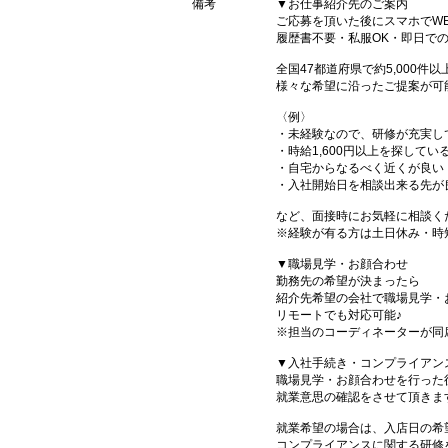
備考
▼お仕事紹介先のご案内
ご応募を頂いた後にスマホでW
履歴書不要・私服OK・即日で
全国47都道府県で約5,000
様々な希望に沿ったご提案が可
〈例〉
・未経験なので、研修が充実し
・時給1,600円以上を探してい
・自宅からなるべく近くが良い
・入社開始日を相談出来る先が
など、面接時にお気軽に相談く
※経験が有る方は土日休み・時
▼職場見学・お顔合わせ
勤務先の希望が決まったら
紹介先希望の会社で職場見学・
リモートでも対応可能♪
※担当のコーディネーターが同
▼入社手続き・コンプライアン
職場見学・お顔合わせを行った
就業意思の確認をさせて頂きま
就業希望の場合は、入店日の希
コンプライアンスに関する研修