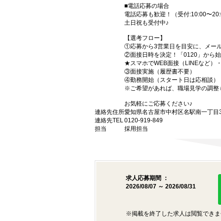
■電話応募の場合
電話応募も歓迎！（受付:10:00〜20:
土日祝も受付中♪
【選考フロー】
①応募から3営業日を目安に、メール
②面接日時を決定！「0120」から
★スマホでWEB面接（LINEなど
③面接実施（履歴書不要）
④勤務開始（スタート日は応相談）
※ご希望があれば、職場見学の調整
お気軽にご応募ください♪
連絡先住所
愛知県名古屋市中村区名駅南一丁目3番
連絡先TEL
0120-919-849
担当
採用担当
求人応募期間 ：
2026/08/07 ～ 2026/08/31
※掲載を終了した求人は閲覧できま