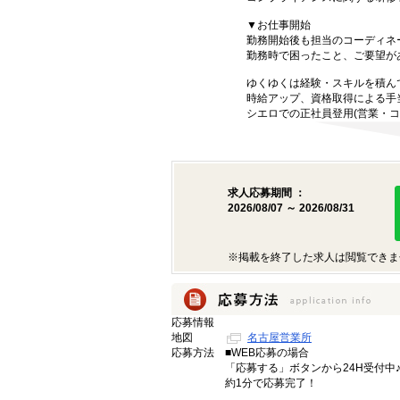
▼お仕事開始
勤務開始後も担当のコーディネ
勤務時で困ったこと、ご要望が
ゆくゆくは経験・スキルを積ん
時給アップ、資格取得による手
シエロでの正社員登用(営業・コ
求人応募期間 ：
2026/08/07 ～ 2026/08/31
※掲載を終了した求人は閲覧できま
応募情報
地図
名古屋営業所
応募方法
■WEB応募の場合
「応募する」ボタンから24H受付中
約1分で応募完了！