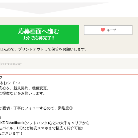
応募画面へ進む
キープ
1分で応募完了!!
せんので、プリントアウトして保管をお願いします。
フ
するおシゴト♪
安心を。新規契約、機種変更、
ご提案などをお願いします。
が親切・丁寧にフォローするので、満足度◎
務
)・KDDI/softbank(ソフトバンク)などの大手キャリアから
、楽天モバイル、UQなど格安スマホまで幅広く紹介可能♪
舗もございます！