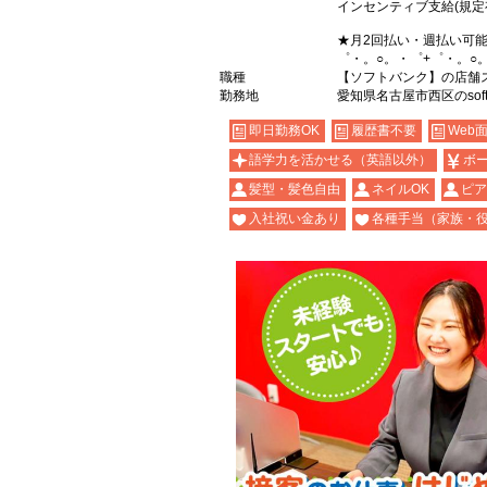
インセンティブ支給(規定
★月2回払い・週払い可
゜・。○。・゜+゜・。○
職種
【ソフトバンク】の店舗
勤務地
愛知県名古屋市西区のsoft
即日勤務OK
履歴書不要
Web
語学力を活かせる（英語以外）
ボ
髪型・髪色自由
ネイルOK
ピア
入社祝い金あり
各種手当（家族・