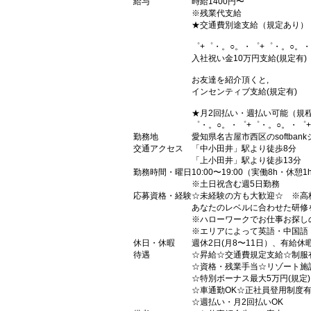
給与
時給1400円〜
※残業代支給
★交通費別途支給（規定あり）
゜+゜・。○。・゜+゜・。○。・
入社祝い金10万円支給(規定有)
お友達を紹介頂くと,
インセンティブ支給(規定有)
★月2回払い・週払い可能（規
゜・。○。・゜+゜・。○。・゜
勤務地
愛知県名古屋市西区のsoftban
交通アクセス
「中小田井」駅より徒歩8分
「上小田井」駅より徒歩13分
勤務時間・曜日
10:00〜19:00（実働8h・休憩1
※土日祝含む週5日勤務
応募資格・経験
☆未経験の方も大歓迎☆ ※高
あなたのレベルに合わせた研修
※ハローワークでお仕事お探し
※エリアによって英語・中国語
休日・休暇
週休2日(月8〜11日）、有給休
待遇
☆昇給☆交通費規定支給☆制服
☆資格・残業手当☆リゾート施
☆特別ボーナス最大5万円(規定
☆車通勤OK☆正社員登用制度
☆週払い・月2回払いOK