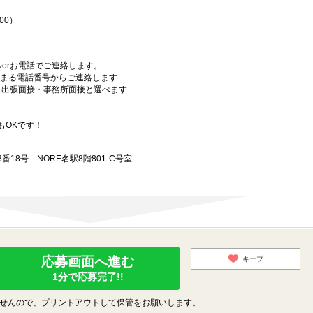
00）
orお電話でご連絡します。
始まる電話番号からご連絡します
）・出張面接・事務所面接と選べます
もOKです！
18号 NORE名駅8階801-C号室
応募画面へ進む
キープ
1分で応募完了!!
せんので、プリントアウトして保管をお願いします。