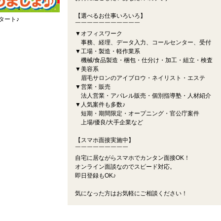
【選べるお仕事いろいろ】
タート♪
￣￣￣￣￣￣￣￣￣￣￣
▼オフィスワーク
事務、経理、データ入力、コールセンター、受付
▼工場・製造・軽作業系
機械/食品製造・梱包・仕分け・加工・組立・検査
▼美容系
眉毛サロンのアイブロウ・ネイリスト・エステ
▼営業・販売
法人営業・アパレル販売・個別指導塾・人材紹介
▼人気案件も多数♪
短期・期間限定・オープニング・官公庁案件
上場/優良/大手企業など
【スマホ面接実施中】
￣￣￣￣￣￣￣￣￣
自宅に居ながらスマホでカンタン面接OK！
オンライン面談なのでスピード対応。
即日登録もOK♪
気になった方はお気軽にご相談ください！