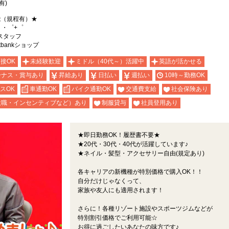
有)
能（規程有）★
。・゜+゜
スタッフ
bankショップ
面接OK
未経験歓迎
ミドル（40代～）活躍中
英語が活かせる
ーナス・賞与あり
昇給あり
日払い
週払い
10時～勤務OK
スOK
車通勤OK
バイク通勤OK
交通費支給
社会保険あり
役職・インセンティブなど）あり
制服貸与
社員登用あり
★即日勤務OK！履歴書不要★
★20代・30代・40代が活躍しています♪
★ネイル・髪型・アクセサリー自由(規定あり)
各キャリアの新機種が特別価格で購入OK！！
自分だけじゃなくって、
家族や友人にも適用されます！
さらに！各種リゾート施設やスポーツジムなどが
特別割引価格でご利用可能☆
お得に過ごしたいあなたの味方です♪