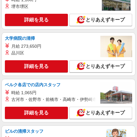
時給1500円〜1600円（経験・能力による） ※
堺市堺区
残業代支給 ★交通費別途支給（規定あり） ゜
+゜・。○。・゜+゜・。○。・゜+゜ 入社祝い金10
愛知県愛知郡東郷町東郷中央土地区のsoftbank
万円支給(規定有) お友達を紹介頂くと, インセンテ
詳細を見る
とりあえずキープ
ショップ
ィブ支給(規定有) ★月2回払い・週払い可能（規程
有）★ ゜・。○。・゜+゜・。○。・゜+゜
詳細を見る
キープ
大学病院の清掃
月給 273,650円
紹介予定派遣
品川区
株式会社シエロ
携帯販売スタッフ【au】
詳細を見る
とりあえずキープ
時給1500円〜 ※残業代支給 ★交通費別途支給
（規定あり） ゜+゜・。○。・゜+゜・。○。・゜
+゜ 入社祝い金10万円支給(規定有) お友達を紹介
愛知県愛知郡東郷町東郷中央土地区
ベルク各店での店内スタッフ
頂くと, インセンティブ支給(規定有) ★月2回払
い・週払い可能（規程有）★ ゜・。○。・゜
時給 1,065円
詳細を見る
キープ
+゜・。○。・゜+゜
古河市・佐野市・前橋市・高崎市・伊勢崎市・太田市・館林市・
正社員
詳細を見る
とりあえずキープ
ソフトバンク東郷店
ソフトバンクショップの携帯販売スタッフ
月給 200,000円 〜 400,000円 試用期間あり 3
ビルの清掃スタッフ
ヶ月 ※経験・能力による 【試用期間】時給 1200