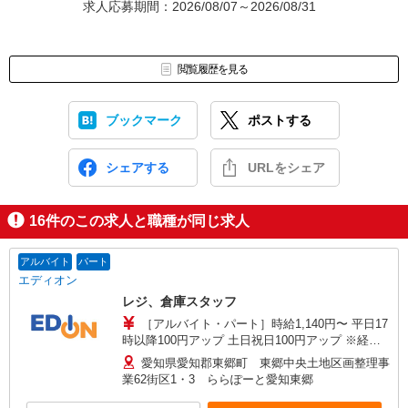
求人応募期間：2026/08/07～2026/08/31
閲覧履歴を見る
ブックマーク
ポストする
シェアする
URLをシェア
16
件のこの求人と職種が同じ求人
アルバイト
パート
エディオン
レジ、倉庫スタッフ
［アルバイト・パート］時給1,140円〜 平日17
時以降100円アップ 土日祝日100円アップ ※経
験・能力により昇級あり ※試用期間（3ヶ月
愛知県愛知郡東郷町 東郷中央土地区画整理事
間）：時給1,140円
業62街区1・3 ららぽーと愛知東郷