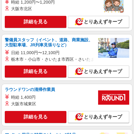
時給 1,200円〜1,200円
円 〜 1200 円
■ソフトバンク東郷店 愛知県 愛知郡東郷町 清
大阪市北区
水1丁目 2番地4
詳細を見る
とりあえずキープ
詳細を見る
キープ
正社員
警備員スタッフ（イベント、道路、商業施設、
ソフトバンクららぽーと愛知東郷店
大型駐車場、JR列車見張りなど）
【店長職】ソフトバンクショップの携帯販売ス
日給 11,000円〜12,100円
タッフ
栃木市・小山市・さいたま市西区・さいたま市岩槻区・久喜市・
月給 250,000円 〜 312,000円 試用期間あり 6
ヶ月 月給25万円以上 ※経験・能力による 【試用
詳細を見る
とりあえずキープ
期間】月給 250000 円 〜 312000 円
■ソフトバンクららぽーと愛知東郷店 愛知県
愛知郡東郷町 東郷中央土地区画整理事業62街区
1、3
ラウンドワンの清掃作業員
詳細を見る
キープ
時給 1,400円
大阪市城東区
正社員
ソフトバンクららぽーと愛知東郷店
詳細を見る
とりあえずキープ
ソフトバンクショップの携帯販売スタッフ
月給 213,500円 〜 249,000円 固定残業代: