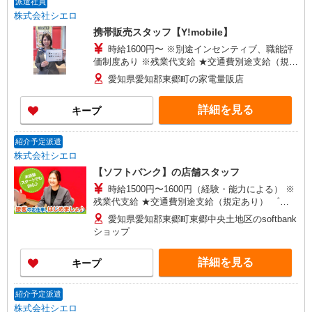
派遣社員
株式会社シエロ
携帯販売スタッフ【Y!mobile】
時給1600円〜 ※別途インセンティブ、職能評
価制度あり ※残業代支給 ★交通費別途支給（規定
あり） ゜+゜・。○。・゜+゜・。○。・゜+゜ 入
愛知県愛知郡東郷町の家電量販店
社祝い金10万円支給(規定有) お友達を紹介頂くと,
インセンティブ支給(規定有) ★月2回払い・週払い
詳細を見る
キープ
可能（規程有）★ ゜・。○。・゜+゜・。○。・゜
+゜
紹介予定派遣
株式会社シエロ
【ソフトバンク】の店舗スタッフ
時給1500円〜1600円（経験・能力による） ※
残業代支給 ★交通費別途支給（規定あり） ゜
+゜・。○。・゜+゜・。○。・゜+゜ 入社祝い金10
愛知県愛知郡東郷町東郷中央土地区のsoftbank
万円支給(規定有) お友達を紹介頂くと, インセンテ
ショップ
ィブ支給(規定有) ★月2回払い・週払い可能（規程
有）★ ゜・。○。・゜+゜・。○。・゜+゜
詳細を見る
キープ
紹介予定派遣
株式会社シエロ