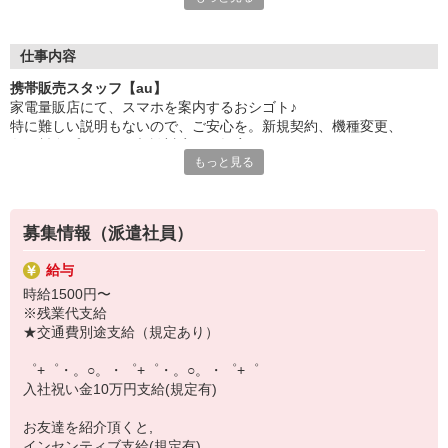
日々変わる専門知識を覚えるのはやっぱり大変。
でも心配ご無用！
仕事内容
シエロのご紹介するお店は、チームワークが良く
携帯販売スタッフ【au】
お互いに教え合ったり、フォローしあったりする
家電量販店にて、スマホを案内するおシゴト♪
和気あいあいとした人間関係がある店舗ばかり！
特に難しい説明もないので、ご安心を。新規契約、機種変更、
皆で一緒にステップアップしましょう♪
各種料金プランのご相談対応・ご提案などをお願いします。
もっと見る
【選べるお仕事いろいろ】
初めての方でも安心♪
￣￣￣￣￣￣￣￣￣￣￣
あなた専属のコーディネーターが親切・丁寧にフォローするので、
▼オフィスワーク
満足度◎
事務、経理、データ入力、コールセンター、受付
募集情報（派遣社員）
▼工場・製造・軽作業系
■携帯やインターネット販売業務
機械/食品製造・梱包・仕分け・加工・組立・検査
給与
docomo(ドコモ)/au(エーユー)・KDDI/softbank(ソフトバンク)など
▼美容系
時給1500円〜
の大手キャリアから
眉毛サロンのアイブロウ・ネイリスト・エステ
※残業代支給
ワイモバイル(Y!mobille)、楽天モバイル、UQなど格安スマホまで幅
▼営業・販売
★交通費別途支給（規定あり）
広く紹介可能♪
法人営業・アパレル販売・個別指導塾・人材紹介
人気のApple（アップル）店舗もございます！
▼人気案件も多数♪
゜+゜・。○。・゜+゜・。○。・゜+゜
短期・期間限定・オープニング・官公庁案件
入社祝い金10万円支給(規定有)
上場/優良/大手企業など
お友達を紹介頂くと,
【スマホ面接実施中】
インセンティブ支給(規定有)