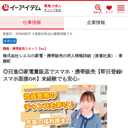
東海
の求人
▼エリア変更
仕事情報
企業情報
更新日：2026/08/07 ※更新日時点の最新情報です
派遣社員
職種：携帯販売スタッフ【au】
株式会社シエロの家電・携帯販売の求人情報詳細（派遣社員） - 東
郷町
◎日進◎家電量販店でスマホ・携帯販売【即日登録/
スマホ面接OK】未経験でも安心♪