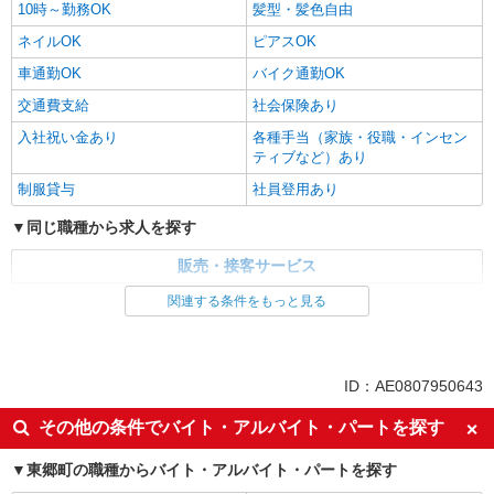
10時～勤務OK
髪型・髪色自由
ネイルOK
ピアスOK
車通勤OK
バイク通勤OK
交通費支給
社会保険あり
入社祝い金あり
各種手当（家族・役職・インセン
ティブなど）あり
制服貸与
社員登用あり
同じ職種から求人を探す
販売・接客サービス
家電・携帯販売
関連する条件をもっと見る
同じ特徴から求人を探す
未経験歓迎
ミドル（40代～）活躍中
ID：AE0807950643
英語が活かせる
ボーナス・賞与あり
その他の条件でバイト・アルバイト・パートを探す
日払い
車通勤OK
東郷町の職種からバイト・アルバイト・パートを探す
交通費支給
社会保険あり