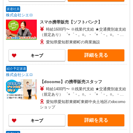
+゜
派遣社員
株式会社シエロ
スマホ携帯販売【ソフトバンク】
時給1600円〜 ※残業代支給 ★交通費別途支給
（規定あり） ゜+゜・。○。・゜+゜・。○。・゜
+゜ 入社祝い金10万円支給(規定有) お友達を紹介
愛知県愛知郡東郷町の商業施設
頂くと, インセンティブ支給(規定有) ★月2回払
い・週払い可能（規程有）★ ゜・。○。・゜
詳細を見る
キープ
+゜・。○。・゜+゜
紹介予定派遣
株式会社シエロ
【docomo】の携帯販売スタッフ
時給1400円〜 ※残業代支給 ★交通費別途支給
（規定あり） ゜+゜・。○。・゜+゜・。○。・゜
+゜ 入社祝い金10万円支給(規定有) お友達を紹介
愛知県愛知郡東郷町東郷中央土地区のdocomo
頂くと, インセンティブ支給(規定有) ★月2回払
ショップ
い・週払い可能（規程有）★ ゜・。○。・゜
+゜・。○。・゜+゜
詳細を見る
キープ