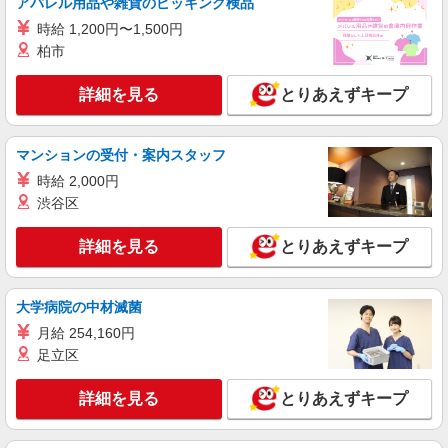
アパレル用品や雑貨のピッキング検品
21,500円 〜 25,000円（15時間相当） ＊＿ 試用期
間あり 6ヶ月 ※経験・能力による 【試用期間】月
時給 1,200円〜1,500円
■ソフトバンクららぽーと愛知東郷店 愛知県
給 213500 円 〜 249000 円
愛知郡東郷町 東郷中央土地区画整理事業62街区
柏市
1、3
詳細を見る
キープ
詳細を見る
とりあえずキープ
マンションの受付・案内スタッフ
時給 2,000円
渋谷区
詳細を見る
とりあえずキープ
大学病院の中材滅菌
月給 254,160円
足立区
詳細を見る
とりあえずキープ