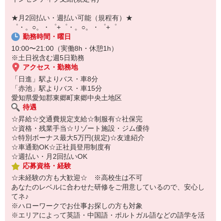
￣￣￣￣￣￣￣￣￣
自宅に居ながらスマホでカンタン面接OK！
★月2回払い・週払い可能（規程有）★
オンライン面談なのでスピード対応。
゜・。○。・゜+゜・。○。・゜+゜
勤務時間・曜日
10:00〜21:00（実働8h・休憩1h）
※土日祝含む週5日勤務
アクセス・勤務地
「日進」駅よりバス・車8分
「赤池」駅よりバス・車15分
愛知県愛知郡東郷町東郷中央土地区
待遇
☆昇給☆交通費規定支給☆制服有☆社保完
☆資格・残業手当☆リゾート施設・ジム優待
☆特別ボーナス最大5万円(規定)☆友達紹介
☆車通勤OK☆正社員登用制度有
☆週払い・月2回払いOK
応募資格・経験
☆未経験の方も大歓迎☆ ※高校生は不可
あなたのレベルに合わせた研修をご用意しているので、安心し
てネ♪
※ハローワークでお仕事お探しの方も対象
※エリアによって英語・中国語・ポルトガル語などの語学を活