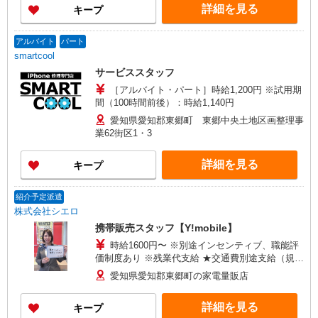
詳細を見る
キープ
アルバイト
パート
smartcool
サービススタッフ
［アルバイト・パート］時給1,200円 ※試用期
間（100時間前後）：時給1,140円
愛知県愛知郡東郷町 東郷中央土地区画整理事
業62街区1・3
詳細を見る
キープ
紹介予定派遣
株式会社シエロ
携帯販売スタッフ【Y!mobile】
時給1600円〜 ※別途インセンティブ、職能評
価制度あり ※残業代支給 ★交通費別途支給（規定
あり） ゜+゜・。○。・゜+゜・。○。・゜+゜ 入
愛知県愛知郡東郷町の家電量販店
社祝い金10万円支給(規定有) お友達を紹介頂くと,
インセンティブ支給(規定有) ★月2回払い・週払い
詳細を見る
キープ
可能（規程有）★ ゜・。○。・゜+゜・。○。・゜