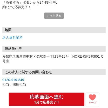
「応募する」ボタンから24H受付中♪
約1分で応募完了！
もっと見る
■電話応募の場合
電話応募も歓迎！（受付:10:00〜20:00）
土日祝も受付中♪
地図
【選考フロー】
名古屋営業所
①応募から3営業日を目安に、メールorお電話でご連絡します。
②面接日時を決定！「0120」から始まる電話番号からご連絡します
★スマホでWEB面接（LINEなど）・出張面接・事務所面接と選べま
連絡先住所
す
愛知県名古屋市中村区名駅南一丁目3番18号 NORE名駅8階801-C
③面接実施（履歴書不要）
号室
④勤務開始（スタート日は応相談）
※ご希望があれば、職場見学の調整もOKです！
この求人に関するお問い合わせ
お気軽にご応募ください♪
0120-919-849
担当：採用担当
応募画面へ進む
1分で応募完了!!
キープ