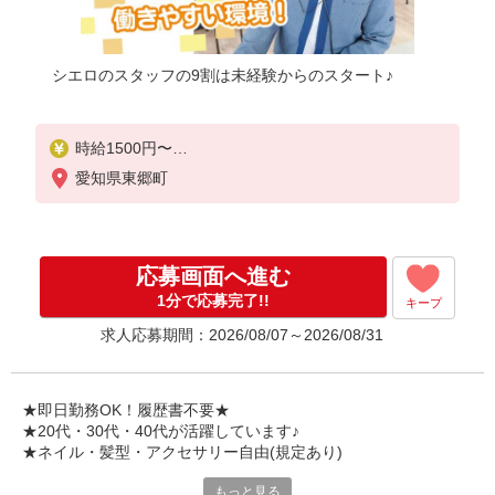
シエロのスタッフの9割は未経験からのスタート♪
時給1500円〜
※残業代支給
愛知県東郷町
★交通費別途支給（規定あり）
゜+゜・。○。・゜+゜・。○。・゜+゜
入社祝い金10万円支給(規定有)
応募画面へ進む
お友達を紹介頂くと,
1分で応募完了!!
キープ
インセンティブ支給(規定有)
求人応募期間：2026/08/07～2026/08/31
★月2回払い・週払い可能（規程有）★
゜・。○。・゜+゜・。○。・゜+゜
★即日勤務OK！履歴書不要★
★20代・30代・40代が活躍しています♪
★ネイル・髪型・アクセサリー自由(規定あり)
もっと見る
新しい機種やプラン。