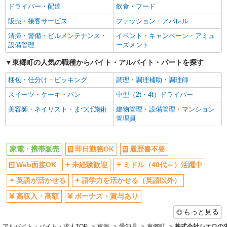
社員登用あり
ドライバー・配達
飲食・フード
販売・接客サービス
ファッション・アパレル
清掃・警備・ビルメンテナンス・
イベント・キャンペーン・アミュ
設備管理
ーズメント
東郷町の人気の職種からバイト・アルバイト・パートを探す
梱包・仕分け・ピッキング
調理・調理補助・調理師
スイーツ・ケーキ・パン
中型（2t・4t）ドライバー
美容師・ネイリスト・まつげ施術
建物管理・設備管理・マンション
管理員
家電・携帯販売
即日勤務OK
履歴書不要
Web面接OK
未経験歓迎
ミドル（40代～）活躍中
英語が活かせる
語学力を活かせる（英語以外）
高収入・高額
ボーナス・賞与あり
もっと見る
アルバイト・バイト・求人TOP
東海
愛知県
東郷町
株式会社シエロの