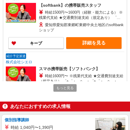
【softbank】の携帯販売スタッフ
時給1500円〜1600円（経験・能力による） ※
残業代支給 ★交通費別途支給（規定あり） ゜
+゜・。○。・゜+゜・。○。・゜+゜ 入社祝い金10
愛知県愛知郡東郷町東郷中央土地区のsoftbank
万円支給(規定有) お友達を紹介頂くと, インセンテ
ショップ
ィブ支給(規定有) ★月2回払い・週払い可能（規程
有）★ ゜・。○。・゜+゜・。○。・゜+゜
詳細を見る
キープ
紹介予定派遣
株式会社シエロ
スマホ携帯販売【ソフトバンク】
時給1600円〜 ※残業代支給 ★交通費別途支給
（規定あり） ゜+゜・。○。・゜+゜・。○。・゜
+゜ 入社祝い金10万円支給(規定有) お友達を紹介
もっと見る
愛知県愛知郡東郷町の商業施設
頂くと, インセンティブ支給(規定有) ★月2回払
い・週払い可能（規程有）★ ゜・。○。・゜
詳細を見る
キープ
+゜・。○。・゜+゜
あなたにおすすめの求人情報
派遣社員
個別指導講師
株式会社シエロ
【docomo】の携帯販売スタッフ
時給 1,040円〜1,390円