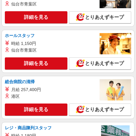
仙台市青葉区
時給1400円〜 ※残業代支給 ★交通費別途支給
（規定あり） ゜+゜・。○。・゜+゜・。○。・゜
+゜ 入社祝い金10万円支給(規定有) お友達を紹介
詳細を見る
とりあえずキープ
愛知県愛知郡東郷町東郷中央土地区のdocomo
頂くと, インセンティブ支給(規定有) ★月2回払
ショップ
い・週払い可能（規程有）★ ゜・。○。・゜
+゜・。○。・゜+゜
ホールスタッフ
詳細を見る
キープ
時給 1,150円
仙台市青葉区
派遣社員
株式会社シエロ
詳細を見る
とりあえずキープ
【softbank】の携帯販売スタッフ
時給1500円〜1600円（経験・能力による） ※
残業代支給 ★交通費別途支給（規定あり） ゜
総合病院の清掃
+゜・。○。・゜+゜・。○。・゜+゜ 入社祝い金10
愛知県愛知郡東郷町東郷中央土地区のsoftbank
万円支給(規定有) お友達を紹介頂くと, インセンテ
月給 257,400円
ショップ
ィブ支給(規定有) ★月2回払い・週払い可能（規程
港区
有）★ ゜・。○。・゜+゜・。○。・゜+゜
詳細を見る
キープ
詳細を見る
とりあえずキープ
派遣社員
株式会社シエロ
レジ・商品陳列スタッフ
【ソフトバンク】の店舗スタッフ
時給 1,180円