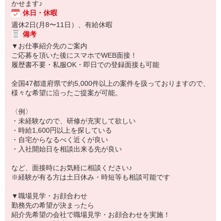
かせます♪
休日・休暇
週休2日(月8〜11日）、有給休暇
備考
▼お仕事紹介先のご案内
ご応募を頂いた後にスマホでWEB面接！
履歴書不要・私服OK・即日での登録面接も可能
全国47都道府県で約5,000件以上の案件を扱っておりますので、
様々な希望に沿ったご提案が可能。
〈例〉
・未経験なので、研修が充実して欲しい
・時給1,600円以上を探している
・自宅からなるべく近くが良い
・入社開始日を相談出来る先が良い
など、面接時にお気軽に相談ください♪
※経験が有る方は土日休み・時短等も相談可能です
▼職場見学・お顔合わせ
勤務先の希望が決まったら
紹介先希望の会社で職場見学・お顔合わせを実施！