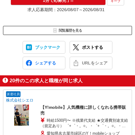
1分で応募完了!!
キープ
求人応募期間：2026/08/07～2026/08/31
閲覧履歴を見る
ブックマーク
ポストする
シェアする
URLをシェア
20
件のこの求人と職種が同じ求人
派遣社員
株式会社シエロ
【Y!mobile】人気機種に詳しくなれる携帯販
売
時給1500円〜 ※残業代支給 ★交通費別途支給
（規定あり） ゜+゜・。○。・゜+゜・。○。・゜
+゜ 入社祝い金10万円支給(規定有) お友達を紹介
愛知県名古屋市緑区のY！mobileショップ