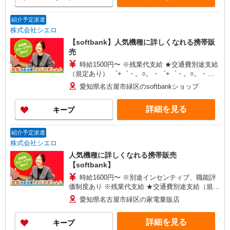
紹介予定派遣
株式会社シエロ
【softbank】人気機種に詳しくなれる携帯販
売
時給1500円〜 ※残業代支給 ★交通費別途支給
（規定あり） ゜+゜・。○。・゜+゜・。○。・゜
+゜ 入社祝い金10万円支給(規定有) お友達を紹介
愛知県名古屋市緑区のsoftbankショップ
頂くと, インセンティブ支給(規定有) ★月2回払
い・週払い可能（規程有）★ ゜・。○。・゜
詳細を見る
キープ
+゜・。○。・゜+゜
紹介予定派遣
株式会社シエロ
人気機種に詳しくなれる携帯販売
【softbank】
時給1600円〜 ※別途インセンティブ、職能評
価制度あり ※残業代支給 ★交通費別途支給（規定
あり） ゜+゜・。○。・゜+゜・。○。・゜+゜ 入
愛知県名古屋市緑区の家電量販店
社祝い金10万円支給(規定有) お友達を紹介頂くと,
インセンティブ支給(規定有) ★月2回払い・週払い
詳細を見る
キープ
可能（規程有）★ ゜・。○。・゜+゜・。○。・゜