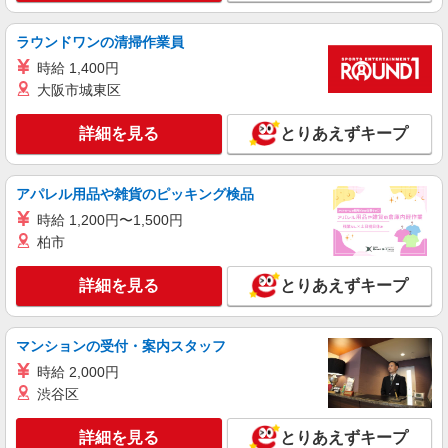
扶養家族手当年末年始手当バースデー手当 ★交通
費全額支給 ゜+゜・。○。・゜+゜・。○。・゜+゜
紹介予定派遣
ラウンドワンの清掃作業員
入社祝い金10万円支給(規定有) お友達を紹介頂く
株式会社シエロ
時給 1,400円
と, インセンティブ支給(規定有) ゜・。○。・゜
【docomo】の携帯販売スタッフ
+゜・。○。・゜+゜
大阪市城東区
時給1400円〜 ※残業代支給 ★交通費別途支給
（規定あり） ゜+゜・。○。・゜+゜・。○。・゜
詳細を見る
とりあえずキープ
+゜ 入社祝い金10万円支給(規定有) お友達を紹介
愛知県名古屋市緑区のdocomoショップ
頂くと, インセンティブ支給(規定有) ★月2回払
い・週払い可能（規程有）★ ゜・。○。・゜
アパレル用品や雑貨のピッキング検品
詳細を見る
キープ
+゜・。○。・゜+゜
時給 1,200円〜1,500円
紹介予定派遣
柏市
株式会社シエロ
【ソフトバンク】の店舗スタッフ
詳細を見る
とりあえずキープ
時給1500円〜 ※残業代支給 ★交通費別途支給
（規定あり） ゜+゜・。○。・゜+゜・。○。・゜
+゜ 入社祝い金10万円支給(規定有) お友達を紹介
マンションの受付・案内スタッフ
愛知県名古屋市緑区のsoftbankショップ
頂くと, インセンティブ支給(規定有) ★月2回払
時給 2,000円
い・週払い可能（規程有）★ ゜・。○。・゜
渋谷区
詳細を見る
キープ
+゜・。○。・゜+゜
詳細を見る
とりあえずキープ
派遣社員