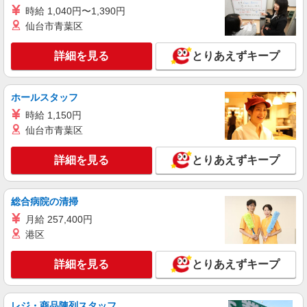
売
時給 1,040円〜1,390円
時給1500円〜 ※残業代支給 ★交通費別途支給
仙台市青葉区
（規定あり） ゜+゜・。○。・゜+゜・。○。・゜
+゜ 入社祝い金10万円支給(規定有) お友達を紹介
愛知県名古屋市緑区のY！mobileショップ
頂くと, インセンティブ支給(規定有) ★月2回払
詳細を見る
とりあえずキープ
い・週払い可能（規程有）★ ゜・。○。・゜
詳細を見る
キープ
+゜・。○。・゜+゜
ホールスタッフ
紹介予定派遣
時給 1,150円
株式会社シエロ
仙台市青葉区
【softbank】人気機種に詳しくなれる携帯販
売
詳細を見る
とりあえずキープ
月給207900円〜260200円（経験・能力によ
る） 資格手当（1〜6万円）賞与年2回（6月・12
月・実績最高5.4カ月分） 未経験から入社半年で
愛知県名古屋市緑区のsoftbankショップ
総合病院の清掃
年収400万円以上への昇給実績あり ※残業代支給
★交通費別途支給（規定あり） ゜+゜・。○。・゜
月給 257,400円
詳細を見る
キープ
+゜・。○。・゜+゜ 入社祝い金10万円支給(規定
港区
有) お友達を紹介頂くと, インセンティブ支給(規定
有) ゜・。○。・゜+゜・。○。・゜+゜
正社員
詳細を見る
とりあえずキープ
株式会社シエロ
【ソフトバンク】の店舗スタッフ
レジ・商品陳列スタッフ
月給 201000円 〜231000円（経験・能力によ