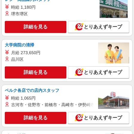
る） 固定残業代: 11000円 〜11000円（7時間相
時給 1,180円
当） ＊時間外手当は時間外労働の有無にかかわら
愛知県名古屋市緑区のsoftbankショップ
堺市堺区
ず、固定残業代として支給し、相当時間を超える
時間外労働分は法定どおり追加で支給します。 ■
詳細を見る
キープ
詳細を見る
その他賞与 年2回昇給 年1回販売手当、資格手当
とりあえずキープ
扶養家族手当年末年始手当バースデー手当 ★交通
費全額支給 ゜+゜・。○。・゜+゜・。○。・゜+゜
派遣社員
入社祝い金10万円支給(規定有) お友達を紹介頂く
大学病院の清掃
株式会社シエロ
と, インセンティブ支給(規定有) ゜・。○。・゜
【ソフトバンク】の店舗スタッフ
月給 273,650円
+゜・。○。・゜+゜
品川区
時給1500円〜1800円（経験・能力による） ※
残業代支給 ★交通費別途支給（規定あり） ゜
+゜・。○。・゜+゜・。○。・゜+゜ 入社祝い金10
詳細を見る
とりあえずキープ
愛知県名古屋市緑区のsoftbankショップ
万円支給(規定有) お友達を紹介頂くと, インセンテ
ィブ支給(規定有) ★月2回払い・週払い可能（規程
詳細を見る
キープ
有）★ ゜・。○。・゜+゜・。○。・゜+゜
ベルク各店での店内スタッフ
時給 1,065円
派遣社員
古河市・佐野市・前橋市・高崎市・伊勢崎市・太田市・館林市・
株式会社シエロ
スマホ携帯販売【ソフトバンク】
詳細を見る
とりあえずキープ
時給1600円〜 ※別途インセンティブ、職能評
価制度あり ※残業代支給 ★交通費別途支給（規定
あり） ゜+゜・。○。・゜+゜・。○。・゜+゜ 入
愛知県名古屋市緑区の家電量販店