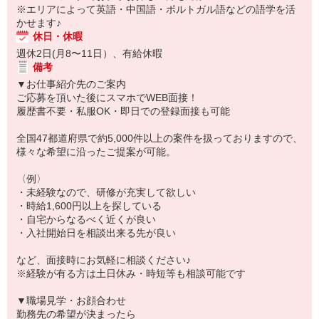
※エリアによって英語・中国語・ポルトガル語などの語学を活
かせます♪
休日・休暇
週休2日(月8〜11日）、有給休暇
備考
▼お仕事紹介先のご案内
ご応募を頂いた後にスマホでWEB面接！
履歴書不要・私服OK・即日での登録面接も可能
全国47都道府県で約5,000件以上の案件を扱っておりますので、
様々な希望に沿ったご提案が可能。
〈例〉
・未経験なので、研修が充実して欲しい
・時給1,600円以上を探している
・自宅からなるべく近くが良い
・入社開始日を相談出来る先が良い
など、面接時にお気軽に相談ください♪
※経験が有る方は土日休み・時短等も相談可能です
▼職場見学・お顔合わせ
勤務先の希望が決まったら