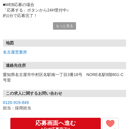
■WEB応募の場合
「応募する」ボタンから24H受付中♪
約1分で応募完了！
もっと見る
■電話応募の場合
電話応募も歓迎！（受付:10:00〜20:00）
土日祝も受付中♪
地図
【選考フロー】
名古屋営業所
①応募から3営業日を目安に、メールorお電話でご連絡します。
②面接日時を決定！「0120」から始まる電話番号からご連絡します
★スマホでWEB面接（LINEなど）・出張面接・事務所面接と選べま
連絡先住所
す
愛知県名古屋市中村区名駅南一丁目3番18号 NORE名駅8階801-C
③面接実施（履歴書不要）
号室
④勤務開始（スタート日は応相談）
※ご希望があれば、職場見学の調整もOKです！
この求人に関するお問い合わせ
お気軽にご応募ください♪
0120-919-849
担当：採用担当
応募画面へ進む