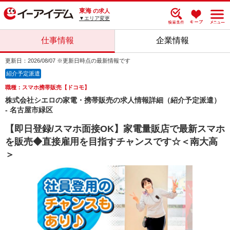
東海
の求人
▼エリア変更
仕事情報
企業情報
更新日：2026/08/07 ※更新日時点の最新情報です
紹介予定派遣
職種：スマホ携帯販売【ドコモ】
株式会社シエロの家電・携帯販売の求人情報詳細（紹介予定派遣）
- 名古屋市緑区
【即日登録/スマホ面接OK】家電量販店で最新スマホ
を販売◆直接雇用を目指すチャンスです☆＜南大高
＞