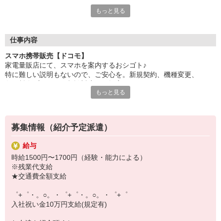
もっと見る
各キャリアの新機種が特別価格で購入OK！！
自分だけじゃなくって、
家族や友人にも適用されます！
仕事内容
さらに、各種リゾート施設やスポーツジムなどが
スマホ携帯販売【ドコモ】
特別割引価格でご利用可能☆☆
家電量販店にて、スマホを案内するおシゴト♪
お得に過ごしたいあなたの味方です♪
特に難しい説明もないので、ご安心を。新規契約、機種変更、
各種料金プランのご相談対応・ご提案などをお願いします。
【選べるお仕事いろいろ】
もっと見る
￣￣￣￣￣￣￣￣￣￣￣
初めての方でも安心♪
▼オフィスワーク
あなた専属のコーディネーターが親切・丁寧にフォローするので、
事務、経理、データ入力、コールセンター、受付
満足度◎
▼工場・製造・軽作業系
募集情報（紹介予定派遣）
機械/食品製造・梱包・仕分け・加工・組立・検査
■携帯やインターネット販売業務
▼美容系
給与
docomo(ドコモ)/au(エーユー)・KDDI/softbank(ソフトバンク)など
眉毛サロンのアイブロウ・ネイリスト・エステ
時給1500円〜1700円（経験・能力による）
の大手キャリアから
▼営業・販売
※残業代支給
ワイモバイル(Y!mobille)、楽天モバイル、UQなど格安スマホまで幅
法人営業・アパレル販売・個別指導塾・人材紹介
★交通費全額支給
広く紹介可能♪
▼人気案件も多数♪
人気のApple（アップル）店舗もございます！
短期・期間限定・オープニング・官公庁案件
゜+゜・。○。・゜+゜・。○。・゜+゜
上場/優良/大手企業など
入社祝い金10万円支給(規定有)
【スマホ面接実施中】