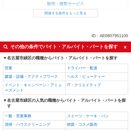
販売・接客サービス
家電・携帯販売
関連する条件をもっと見る
同じ特徴から求人を探す
未経験歓迎
ミドル（40代～）活躍中
ID：AE0807951100
英語が活かせる
ボーナス・賞与あり
その他の条件でバイト・アルバイト・パートを探す
日払い
車通勤OK
名古屋市緑区の職種からバイト・アルバイト・パートを探す
交通費支給
社会保険あり
社員登用あり
営業
ドライバー・配達
建築・設備・アクティブワーク
ヘルス・ビューティー
イベント・キャンペーン・アミュ
IT・クリエイティブ
ーズメント
名古屋市緑区の人気の職種からバイト・アルバイト・パートを探
す
一般・営業事務
スイーツ・ケーキ・パン
清掃・ハウスクリーニング
雑貨・コスメ販売