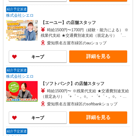
+゜
紹介予定派遣
株式会社シエロ
【エーユー】の店舗スタッフ
時給1500円〜1700円（経験・能力による） ※
残業代支給 ★交通費別途支給（規定あり） ゜
+゜・。○。・゜+゜・。○。・゜+゜ 入社祝い金10
愛知県名古屋市緑区のauショップ
万円支給(規定有) お友達を紹介頂くと, インセンテ
ィブ支給(規定有) ★月2回払い・週払い可能（規程
詳細を見る
キープ
有）★ ゜・。○。・゜+゜・。○。・゜+゜
紹介予定派遣
株式会社シエロ
【ソフトバンク】の店舗スタッフ
時給1500円〜 ※残業代支給 ★交通費別途支給
（規定あり） ゜+゜・。○。・゜+゜・。○。・゜
+゜ 入社祝い金10万円支給(規定有) お友達を紹介
愛知県名古屋市緑区のsoftbankショップ
頂くと, インセンティブ支給(規定有) ★月2回払
い・週払い可能（規程有）★ ゜・。○。・゜
詳細を見る
キープ
+゜・。○。・゜+゜
紹介予定派遣