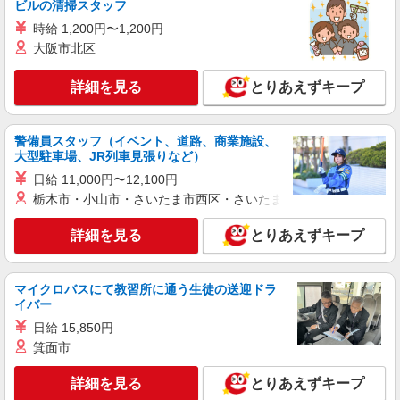
ビルの清掃スタッフ
社祝い金10万円支給(規定有) お友達を紹介頂くと,
インセンティブ支給(規定有) ★月2回払い・週払い
時給 1,200円〜1,200円
詳細を見る
キープ
可能（規程有）★ ゜・。○。・゜+゜・。○。・゜
大阪市北区
+゜
派遣社員
詳細を見る
とりあえずキープ
株式会社シエロ
人気機種に詳しくなれる携帯販売【au】
月給273200円 ※残業手当別途支給 ※研修期間
警備員スタッフ（イベント、道路、商業施設、
6か月・時給1550円 ★交通費別途支給（規定あ
大型駐車場、JR列車見張りなど）
り） ゜+゜・。○。・゜+゜・。○。・゜+゜ 入社
愛知県名古屋市緑区の家電量販店
日給 11,000円〜12,100円
祝い金10万円支給(規定有) お友達を紹介頂くと, イ
栃木市・小山市・さいたま市西区・さいたま市岩槻区・久喜市・
ンセンティブ支給(規定有) ゜・。○。・゜+゜・。
詳細を見る
キープ
○。・゜+゜
詳細を見る
とりあえずキープ
正社員
株式会社シエロ
マイクロバスにて教習所に通う生徒の送迎ドラ
【ワイモバイル】の店舗スタッフ
イバー
月給 201000円 〜231000円（経験・能力によ
日給 15,850円
る） 固定残業代: 11000円 〜11000円（7時間相
箕面市
当） ＊時間外手当は時間外労働の有無にかかわら
愛知県名古屋市緑区のY!mobileショップ
ず、固定残業代として支給し、相当時間を超える
時間外労働分は法定どおり追加で支給します。 ■
詳細を見る
とりあえずキープ
詳細を見る
キープ
その他賞与 年2回昇給 年1回販売手当、資格手当