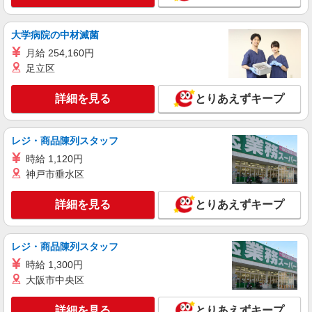
株式会社シエロ
人気機種に詳しくなれる携帯販売
大学病院の中材滅菌
【softbank】
月給 254,160円
時給1600円〜 ※別途インセンティブ、職能評
足立区
価制度あり ※残業代支給 ★交通費別途支給（規定
あり） ゜+゜・。○。・゜+゜・。○。・゜+゜ 入
愛知県名古屋市緑区の家電量販店
社祝い金10万円支給(規定有) お友達を紹介頂くと,
詳細を見る
とりあえずキープ
インセンティブ支給(規定有) ★月2回払い・週払い
詳細を見る
キープ
可能（規程有）★ ゜・。○。・゜+゜・。○。・゜
+゜
レジ・商品陳列スタッフ
紹介予定派遣
時給 1,120円
株式会社シエロ
神戸市垂水区
【Y!mobile】人気機種に詳しくなれる携帯販
売
詳細を見る
とりあえずキープ
時給1500円〜 ※残業代支給 ★交通費別途支給
（規定あり） ゜+゜・。○。・゜+゜・。○。・゜
+゜ 入社祝い金10万円支給(規定有) お友達を紹介
愛知県名古屋市緑区のY！mobileショップ
レジ・商品陳列スタッフ
頂くと, インセンティブ支給(規定有) ★月2回払
い・週払い可能（規程有）★ ゜・。○。・゜
時給 1,300円
詳細を見る
キープ
+゜・。○。・゜+゜
大阪市中央区
詳細を見る
とりあえずキープ