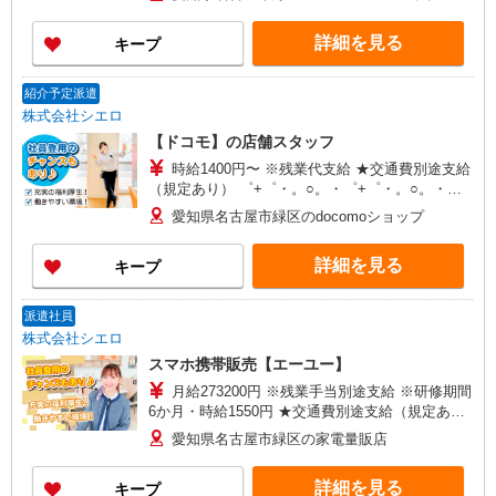
頂くと, インセンティブ支給(規定有) ★月2回払
い・週払い可能（規程有）★ ゜・。○。・゜
詳細を見る
キープ
+゜・。○。・゜+゜
紹介予定派遣
株式会社シエロ
【ドコモ】の店舗スタッフ
時給1400円〜 ※残業代支給 ★交通費別途支給
（規定あり） ゜+゜・。○。・゜+゜・。○。・゜
+゜ 入社祝い金10万円支給(規定有) お友達を紹介
愛知県名古屋市緑区のdocomoショップ
頂くと, インセンティブ支給(規定有) ★月2回払
い・週払い可能（規程有）★ ゜・。○。・゜
詳細を見る
キープ
+゜・。○。・゜+゜
派遣社員
株式会社シエロ
スマホ携帯販売【エーユー】
月給273200円 ※残業手当別途支給 ※研修期間
6か月・時給1550円 ★交通費別途支給（規定あ
り） ゜+゜・。○。・゜+゜・。○。・゜+゜ 入社
愛知県名古屋市緑区の家電量販店
祝い金10万円支給(規定有) お友達を紹介頂くと, イ
ンセンティブ支給(規定有) ゜・。○。・゜+゜・。
詳細を見る
キープ
○。・゜+゜