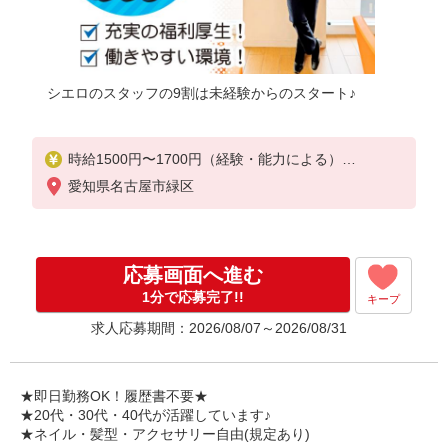
シエロのスタッフの9割は未経験からのスタート♪
時給1500円〜1700円（経験・能力による）
※残業代支給
愛知県名古屋市緑区
★交通費全額支給
゜+゜・。○。・゜+゜・。○。・゜+゜
入社祝い金10万円支給(規定有)
応募画面へ進む
お友達を紹介頂くと,
1分で応募完了!!
キープ
インセンティブ支給(規定有)
求人応募期間：2026/08/07～2026/08/31
★月2回払い・週払い可能（規程有）★
゜・。○。・゜+゜・。○。・゜+゜
★即日勤務OK！履歴書不要★
★20代・30代・40代が活躍しています♪
★ネイル・髪型・アクセサリー自由(規定あり)