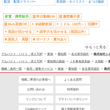
配送・配達ドライバー
美容師・ネイリスト・まつげ施術
家電・携帯販売
即日勤務OK
履歴書不要
Web面接OK
未経験歓迎
ミドル（40代～）活躍中
英語が活かせる
語学力を活かせる（英語以外）
高収入・高額
ボーナス・賞与あり
もっと見る
アルバイト・バイト・求人TOP
東海
愛知県
名古屋市緑区
株式会社シ
アルバイト・バイト・求人TOP
愛知県の路線
ＪＲ東海道本線
大高駅
職種・条件一覧
販売・接客サービス
東海
愛知県
名古屋市緑区
株式
掲載ご希望のお客様へ
よくある質問
お問い合わせ
利用規約
リンクについて
プライバシーポリシー
Cookieポリシー
個人情報保護方針