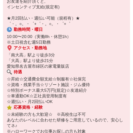
お友達を紹介頂くと,
￣￣￣￣￣￣￣￣￣
インセンティブ支給(規定有)
自宅に居ながらスマホでカンタン面接OK！
オンライン面談なのでスピード対応。
★月2回払い・週払い可能（規程有）★
即日登録もOK♪
゜・。○。・゜+゜・。○。・゜+゜
勤務時間・曜日
気になった方はお気軽にご相談ください！
10:00〜20:00（実働8h・休憩1h）
※土日祝含む週5日勤務
アクセス・勤務地
「南大高」駅より徒歩3分
「大高」駅より徒歩21分
愛知県名古屋市緑区の家電量販店
待遇
☆昇給☆交通費全額支給☆制服有☆社保完
☆資格・残業手当☆リゾート施設・ジム優待
☆特別ボーナス最大5万円(規定)☆友達紹介
☆車通勤OK☆正社員登用制度有
☆週払い・月2回払いOK
応募資格・経験
☆未経験の方も大歓迎☆ ※高校生は不可
あなたのレベルに合わせた研修をご用意しているので、安心し
てネ♪
※ハローワークでお仕事お探しの方も対象