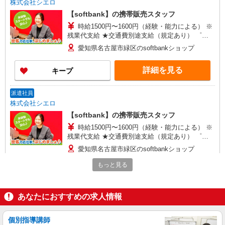
株式会社シエロ
【softbank】の携帯販売スタッフ
時給1500円〜1600円（経験・能力による） ※
残業代支給 ★交通費別途支給（規定あり） ゜
+゜・。○。・゜+゜・。○。・゜+゜ 入社祝い金10
愛知県名古屋市緑区のsoftbankショップ
万円支給(規定有) お友達を紹介頂くと, インセンテ
ィブ支給(規定有) ★月2回払い・週払い可能（規程
詳細を見る
キープ
有）★ ゜・。○。・゜+゜・。○。・゜+゜
派遣社員
株式会社シエロ
【softbank】の携帯販売スタッフ
時給1500円〜1600円（経験・能力による） ※
残業代支給 ★交通費別途支給（規定あり） ゜
+゜・。○。・゜+゜・。○。・゜+゜ 入社祝い金10
愛知県名古屋市緑区のsoftbankショップ
万円支給(規定有) お友達を紹介頂くと, インセンテ
ィブ支給(規定有) ★月2回払い・週払い可能（規程
もっと見る
詳細を見る
キープ
有）★ ゜・。○。・゜+゜・。○。・゜+゜
派遣社員
あなたにおすすめの求人情報
株式会社シエロ
【Y!mobile】人気機種に詳しくなれる携帯販
個別指導講師