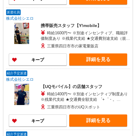
派遣社員
株式会社シエロ
携帯販売スタッフ【Y!mobile】
時給1600円〜 ※別途インセンティブ、職能評
価制度あり ※残業代支給 ★交通費別途支給（規定
あり） ゜+゜・。○。・゜+゜・。○。・゜+゜ 入
三重県四日市市の家電量販店
社祝い金10万円支給(規定有) お友達を紹介頂くと,
インセンティブ支給(規定有) ★月2回払い・週払い
詳細を見る
キープ
可能（規程有）★ ゜・。○。・゜+゜・。○。・゜
+゜
紹介予定派遣
株式会社シエロ
【UQモバイル】の店舗スタッフ
時給1400円〜 ※別途インセンティブ制度あり
※残業代支給 ★交通費全額支給 ゜+゜・。
○。・゜+゜・。○。・゜+゜ 入社祝い金10万円支
三重県四日市市のUQスポット
給(規定有) お友達を紹介頂くと, インセンティブ支
給(規定有) ★月2回払い・週払い可能（規程有）★
詳細を見る
キープ
゜・。○。・゜+゜・。○。・゜+゜
紹介予定派遣