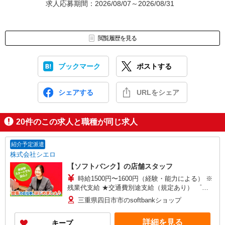
求人応募期間：2026/08/07～2026/08/31
閲覧履歴を見る
ブックマーク
ポストする
シェアする
URLをシェア
20
件のこの求人と職種が同じ求人
紹介予定派遣
株式会社シエロ
【ソフトバンク】の店舗スタッフ
時給1500円〜1600円（経験・能力による） ※
残業代支給 ★交通費別途支給（規定あり） ゜
+゜・。○。・゜+゜・。○。・゜+゜ 入社祝い金10
三重県四日市市のsoftbankショップ
万円支給(規定有) お友達を紹介頂くと, インセンテ
ィブ支給(規定有) ★月2回払い・週払い可能（規程
詳細を見る
キープ
有）★ ゜・。○。・゜+゜・。○。・゜+゜