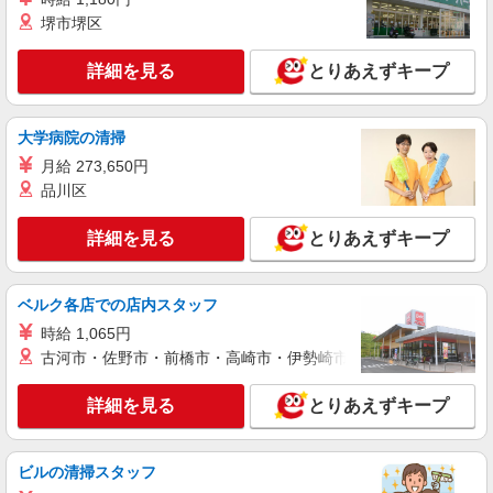
紹介予定派遣
堺市堺区
株式会社シエロ
人気機種に詳しくなれる携帯販売【au】
詳細を見る
とりあえずキープ
月給273200円 ※研修期間6か月・時給1550
円〜 ※残業代支給 ★交通費別途支給（規定あり）
゜+゜・。○。・゜+゜・。○。・゜+゜ 入社祝い金
三重県四日市市の家電量販店
大学病院の清掃
10万円支給(規定有) お友達を紹介頂くと, インセン
月給 273,650円
ティブ支給(規定有) ゜・。○。・゜+゜・。
詳細を見る
キープ
○。・゜+゜
品川区
紹介予定派遣
詳細を見る
とりあえずキープ
株式会社シエロ
【Y!mobile】人気機種に詳しくなれる携帯販
売
ベルク各店での店内スタッフ
時給1400円〜 ※残業代支給 ★交通費別途支給
時給 1,065円
（規定あり） ゜+゜・。○。・゜+゜・。○。・゜
古河市・佐野市・前橋市・高崎市・伊勢崎市・太田市・館林市・
+゜ 入社祝い金10万円支給(規定有) お友達を紹介
三重県四日市市のY!mobileショップ
頂くと, インセンティブ支給(規定有) ★月2回払
詳細を見る
とりあえずキープ
い・週払い可能（規程有）★ ゜・。○。・゜
詳細を見る
キープ
+゜・。○。・゜+゜
ビルの清掃スタッフ
紹介予定派遣