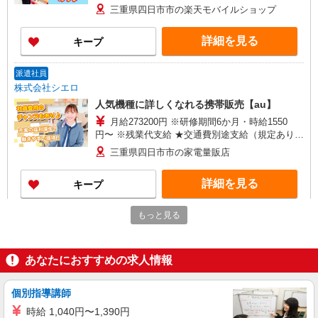
○。・゜+゜ 入社祝い金10万円支給(規定有) お友達
三重県四日市市の楽天モバイルショップ
を紹介頂くと, インセンティブ支給(規定有) ゜・。
○。・゜+゜・。○。・゜+゜
詳細を見る
キープ
派遣社員
株式会社シエロ
人気機種に詳しくなれる携帯販売【au】
月給273200円 ※研修期間6か月・時給1550
円〜 ※残業代支給 ★交通費別途支給（規定あり）
゜+゜・。○。・゜+゜・。○。・゜+゜ 入社祝い金
三重県四日市市の家電量販店
10万円支給(規定有) お友達を紹介頂くと, インセン
ティブ支給(規定有) ゜・。○。・゜+゜・。
詳細を見る
キープ
○。・゜+゜
もっと見る
派遣社員
株式会社シエロ
【ソフトバンク】の店舗スタッフ
あなたにおすすめの求人情報
時給1400円〜 ※残業代支給 ★交通費別途支給
（規定あり） ゜+゜・。○。・゜+゜・。○。・゜
+゜ 入社祝い金10万円支給(規定有) お友達を紹介
個別指導講師
三重県四日市市のsoftbankショップ
頂くと, インセンティブ支給(規定有) ★月2回払
時給 1,040円〜1,390円
い・週払い可能（規程有）★ ゜・。○。・゜