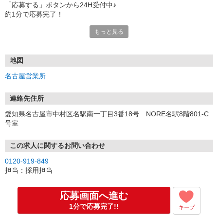
「応募する」ボタンから24H受付中♪
約1分で応募完了！
もっと見る
■電話応募の場合
電話応募も歓迎！（受付:10:00〜20:00）
土日祝も受付中♪
地図
【選考フロー】
名古屋営業所
①応募から3営業日を目安に、メールorお電話でご連絡します。
②面接日時を決定！「0120」から始まる電話番号からご連絡します
★スマホでWEB面接（LINEなど）・出張面接・事務所面接と選べま
連絡先住所
す
愛知県名古屋市中村区名駅南一丁目3番18号 NORE名駅8階801-C
③面接実施（履歴書不要）
号室
④勤務開始（スタート日は応相談）
※ご希望があれば、職場見学の調整もOKです！
この求人に関するお問い合わせ
お気軽にご応募ください♪
0120-919-849
担当：採用担当
応募画面へ進む
1分で応募完了!!
キープ