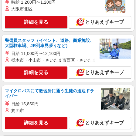
株式会社シエロ
時給 1,200円〜1,200円
人気機種に詳しくなれる携帯販売
大阪市北区
【softbank】
詳細を見る
時給1600円〜 ※別途インセンティブ、職能評
とりあえずキープ
価制度あり ※残業代支給 ★交通費別途支給（規定
あり） ゜+゜・。○。・゜+゜・。○。・゜+゜ 入
三重県四日市市の家電量販店
社祝い金10万円支給(規定有) お友達を紹介頂くと,
警備員スタッフ（イベント、道路、商業施設、
インセンティブ支給(規定有) ★月2回払い・週払い
大型駐車場、JR列車見張りなど）
詳細を見る
キープ
可能（規程有）★ ゜・。○。・゜+゜・。○。・゜
日給 11,000円〜12,100円
+゜
栃木市・小山市・さいたま市西区・さいたま市岩槻区・久喜市・
派遣社員
株式会社シエロ
詳細を見る
とりあえずキープ
【UQモバイル】の店舗スタッフ
時給1400円〜 ※別途インセンティブ制度あり
※残業代支給 ★交通費全額支給 ゜+゜・。
マイクロバスにて教習所に通う生徒の送迎ドラ
○。・゜+゜・。○。・゜+゜ 入社祝い金10万円支
イバー
三重県四日市市のUQスポット
給(規定有) お友達を紹介頂くと, インセンティブ支
日給 15,850円
給(規定有) ★月2回払い・週払い可能（規程有）★
詳細を見る
キープ
゜・。○。・゜+゜・。○。・゜+゜
箕面市
詳細を見る
とりあえずキープ
紹介予定派遣
株式会社シエロ