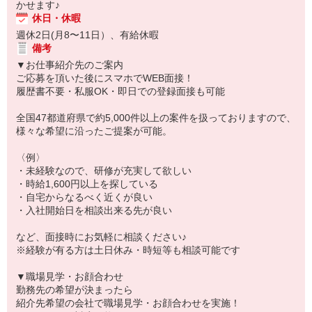
かせます♪
休日・休暇
週休2日(月8〜11日）、有給休暇
備考
▼お仕事紹介先のご案内
ご応募を頂いた後にスマホでWEB面接！
履歴書不要・私服OK・即日での登録面接も可能
全国47都道府県で約5,000件以上の案件を扱っておりますので、
様々な希望に沿ったご提案が可能。
〈例〉
・未経験なので、研修が充実して欲しい
・時給1,600円以上を探している
・自宅からなるべく近くが良い
・入社開始日を相談出来る先が良い
など、面接時にお気軽に相談ください♪
※経験が有る方は土日休み・時短等も相談可能です
▼職場見学・お顔合わせ
勤務先の希望が決まったら
紹介先希望の会社で職場見学・お顔合わせを実施！