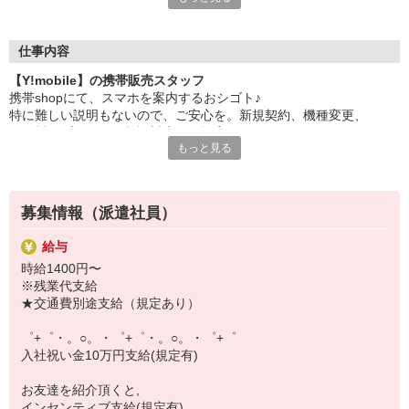
日々変わる専門知識を覚えるのはやっぱり大変。
でも心配ご無用！
仕事内容
シエロのご紹介するお店は、チームワークが良く
【Y!mobile】の携帯販売スタッフ
お互いに教え合ったり、フォローしあったりする
携帯shopにて、スマホを案内するおシゴト♪
和気あいあいとした人間関係がある店舗ばかり！
特に難しい説明もないので、ご安心を。新規契約、機種変更、
皆で一緒にステップアップしましょう♪
各種料金プランのご相談対応・ご提案などをお願いします。
もっと見る
【選べるお仕事いろいろ】
初めての方でも安心♪
￣￣￣￣￣￣￣￣￣￣￣
あなた専属のコーディネーターが親切・丁寧にフォローするので、
▼オフィスワーク
満足度◎
事務、経理、データ入力、コールセンター、受付
募集情報（派遣社員）
▼工場・製造・軽作業系
■携帯やインターネット販売業務
機械/食品製造・梱包・仕分け・加工・組立・検査
給与
docomo(ドコモ)/au(エーユー)・KDDI/softbank(ソフトバンク)など
▼美容系
時給1400円〜
の大手キャリアから
眉毛サロンのアイブロウ・ネイリスト・エステ
※残業代支給
ワイモバイル(Y!mobille)、楽天モバイル、UQなど格安スマホまで幅
▼営業・販売
★交通費別途支給（規定あり）
広く紹介可能♪
法人営業・アパレル販売・個別指導塾・人材紹介
人気のApple（アップル）店舗もございます！
▼人気案件も多数♪
゜+゜・。○。・゜+゜・。○。・゜+゜
短期・期間限定・オープニング・官公庁案件
入社祝い金10万円支給(規定有)
上場/優良/大手企業など
お友達を紹介頂くと,
【スマホ面接実施中】
インセンティブ支給(規定有)