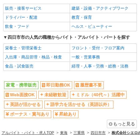
社員登用あり
販売・接客サービス
建築・設備・アクティブワーク
ドライバー・配達
教育・保育
飲食・フード
ヘルス・ビューティー
四日市市の人気の職種からバイト・アルバイト・パートを探す
栄養士・管理栄養士
フロント・受付・フロア案内
入出庫・商品管理・検品・検査
一般・営業事務
食品・試食販売
経理・人事・労務・総務・法務
家電・携帯販売
即日勤務OK
履歴書不要
Web面接OK
未経験歓迎
ミドル（40代～）活躍中
英語が活かせる
語学力を活かせる（英語以外）
ボーナス・賞与あり
昇給あり
もっと見る
アルバイト・バイト・求人TOP
東海
三重県
四日市市
株式会社シエロ