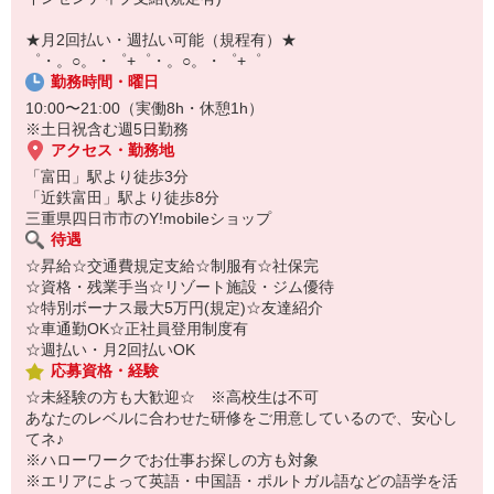
￣￣￣￣￣￣￣￣￣
自宅に居ながらスマホでカンタン面接OK！
★月2回払い・週払い可能（規程有）★
オンライン面談なのでスピード対応。
゜・。○。・゜+゜・。○。・゜+゜
勤務時間・曜日
10:00〜21:00（実働8h・休憩1h）
※土日祝含む週5日勤務
アクセス・勤務地
「富田」駅より徒歩3分
「近鉄富田」駅より徒歩8分
三重県四日市市のY!mobileショップ
待遇
☆昇給☆交通費規定支給☆制服有☆社保完
☆資格・残業手当☆リゾート施設・ジム優待
☆特別ボーナス最大5万円(規定)☆友達紹介
☆車通勤OK☆正社員登用制度有
☆週払い・月2回払いOK
応募資格・経験
☆未経験の方も大歓迎☆ ※高校生は不可
あなたのレベルに合わせた研修をご用意しているので、安心し
てネ♪
※ハローワークでお仕事お探しの方も対象
※エリアによって英語・中国語・ポルトガル語などの語学を活