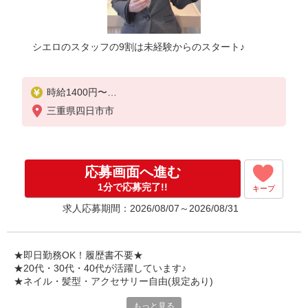
シエロのスタッフの9割は未経験からのスタート♪
時給1400円〜
※残業代支給
三重県四日市市
★交通費別途支給（規定あり）
゜+゜・。○。・゜+゜・。○。・゜+゜
入社祝い金10万円支給(規定有)
応募画面へ進む
お友達を紹介頂くと,
1分で応募完了!!
キープ
インセンティブ支給(規定有)
求人応募期間：2026/08/07～2026/08/31
★月2回払い・週払い可能（規程有）★
゜・。○。・゜+゜・。○。・゜+゜
★即日勤務OK！履歴書不要★
★20代・30代・40代が活躍しています♪
★ネイル・髪型・アクセサリー自由(規定あり)
もっと見る
新しい機種やプラン。