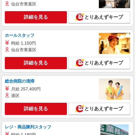
詳細を見る
仙台市青葉区
キープ
+゜・。○。・゜+゜
詳細を見る
とりあえずキープ
紹介予定派遣
株式会社シエロ
【エーユー】の店舗スタッフ
ホールスタッフ
時給1400円〜 別途インセンティブ制度あり ※
時給 1,150円
残業代支給 ★交通費全額支給 ゜+゜・。○。・゜
+゜・。○。・゜+゜ 入社祝い金10万円支給(規定
仙台市青葉区
三重県四日市市のauショップ
有) お友達を紹介頂くと, インセンティブ支給(規定
有) ★月2回払い・週払い可能（規程有）★ ゜・。
詳細を見る
とりあえずキープ
詳細を見る
キープ
○。・゜+゜・。○。・゜+゜
紹介予定派遣
総合病院の清掃
株式会社シエロ
月給 257,400円
【au】の携帯販売スタッフ
港区
時給1400円〜 別途インセンティブ制度あり ※
残業代支給 ★交通費全額支給 ゜+゜・。○。・゜
詳細を見る
とりあえずキープ
+゜・。○。・゜+゜ 入社祝い金10万円支給(規定
三重県四日市市のauショップ
有) お友達を紹介頂くと, インセンティブ支給(規定
有) ★月2回払い・週払い可能（規程有）★ ゜・。
詳細を見る
キープ
○。・゜+゜・。○。・゜+゜
レジ・商品陳列スタッフ
時給 1,180円