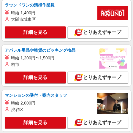
【Y!mobile】の携帯販売スタッフ
ラウンドワンの清掃作業員
時給1400円〜 ※残業代支給 ★交通費別途支給
時給 1,400円
（規定あり） ゜+゜・。○。・゜+゜・。○。・゜
+゜ 入社祝い金10万円支給(規定有) お友達を紹介
大阪市城東区
三重県四日市市のY!mobileショップ
頂くと, インセンティブ支給(規定有) ★月2回払
い・週払い可能（規程有）★ ゜・。○。・゜
詳細を見る
とりあえずキープ
詳細を見る
キープ
+゜・。○。・゜+゜
派遣社員
アパレル用品や雑貨のピッキング検品
株式会社シエロ
時給 1,200円〜1,500円
スマホ携帯販売【エーユー】
柏市
月給273200円〜 ※残業手当別途支給 ※研修期
間6か月・時給1550円〜 ★交通費別途支給（規定
詳細を見る
とりあえずキープ
あり） ゜+゜・。○。・゜+゜・。○。・゜+゜ 入
三重県四日市市の家電量販店
社祝い金10万円支給(規定有) お友達を紹介頂くと,
インセンティブ支給(規定有) ゜・。○。・゜
詳細を見る
キープ
+゜・。○。・゜+゜
マンションの受付・案内スタッフ
時給 2,000円
派遣社員
渋谷区
株式会社シエロ
【ソフトバンク】の店舗スタッフ
詳細を見る
とりあえずキープ
時給1500円〜1600円（経験・能力による） ※
残業代支給 ★交通費別途支給（規定あり） ゜