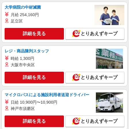
+゜・。○。・゜+゜・。○。・゜+゜ 入社祝い金10
三重県四日市市のsoftbankショップ
大学病院の中材滅菌
万円支給(規定有) お友達を紹介頂くと, インセンテ
月給 254,160円
ィブ支給(規定有) ★月2回払い・週払い可能（規程
詳細を見る
キープ
有）★ ゜・。○。・゜+゜・。○。・゜+゜
足立区
派遣社員
詳細を見る
とりあえずキープ
株式会社シエロ
【softbank】の携帯販売スタッフ
レジ・商品陳列スタッフ
時給1500円〜1600円（経験・能力による） ※
残業代支給 ★交通費別途支給（規定あり） ゜
時給 1,300円
+゜・。○。・゜+゜・。○。・゜+゜ 入社祝い金10
三重県四日市市のsoftbankショップ
大阪市中央区
万円支給(規定有) お友達を紹介頂くと, インセンテ
ィブ支給(規定有) ★月2回払い・週払い可能（規程
詳細を見る
詳細を見る
とりあえずキープ
キープ
有）★ ゜・。○。・゜+゜・。○。・゜+゜
マイクロバスによる施設利用者送迎ドライバー
日給 10,900円〜10,900円
神戸市須磨区
詳細を見る
とりあえずキープ