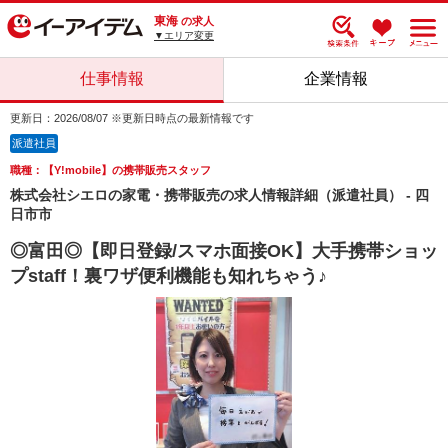
東海
の求人
▼エリア変更
仕事情報
企業情報
更新日：2026/08/07 ※更新日時点の最新情報です
派遣社員
職種：【Y!mobile】の携帯販売スタッフ
株式会社シエロの家電・携帯販売の求人情報詳細（派遣社員） - 四
日市市
◎富田◎【即日登録/スマホ面接OK】大手携帯ショッ
プstaff！裏ワザ便利機能も知れちゃう♪