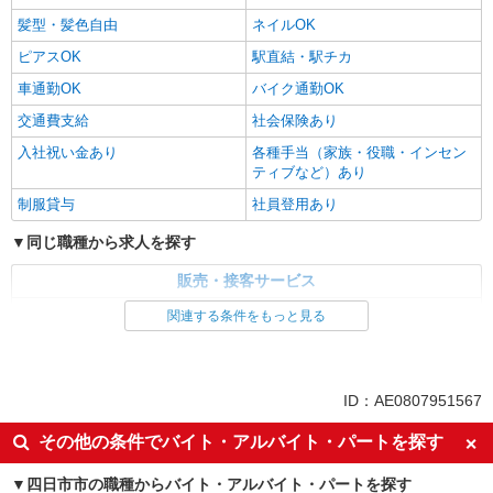
髪型・髪色自由
ネイルOK
ピアスOK
駅直結・駅チカ
車通勤OK
バイク通勤OK
交通費支給
社会保険あり
入社祝い金あり
各種手当（家族・役職・インセン
ティブなど）あり
制服貸与
社員登用あり
同じ職種から求人を探す
販売・接客サービス
家電・携帯販売
関連する条件をもっと見る
同じ特徴から求人を探す
未経験歓迎
ミドル（40代～）活躍中
ID：AE0807951567
英語が活かせる
ボーナス・賞与あり
その他の条件でバイト・アルバイト・パートを探す
日払い
車通勤OK
四日市市の職種からバイト・アルバイト・パートを探す
交通費支給
社会保険あり