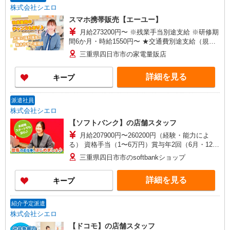
株式会社シエロ
スマホ携帯販売【エーユー】
月給273200円〜 ※残業手当別途支給 ※研修期
間6か月・時給1550円〜 ★交通費別途支給（規定
あり） ゜+゜・。○。・゜+゜・。○。・゜+゜ 入
三重県四日市市の家電量販店
社祝い金10万円支給(規定有) お友達を紹介頂くと,
インセンティブ支給(規定有) ゜・。○。・゜
詳細を見る
キープ
+゜・。○。・゜+゜
派遣社員
株式会社シエロ
【ソフトバンク】の店舗スタッフ
月給207900円〜260200円（経験・能力によ
る） 資格手当（1〜6万円）賞与年2回（6月・12
月・実績最高5.4カ月分） 未経験から入社半年で
三重県四日市市のsoftbankショップ
年収400万円以上への昇給実績あり ※残業代支給
★交通費別途支給（規定あり） ゜+゜・。○。・゜
詳細を見る
キープ
+゜・。○。・゜+゜ 入社祝い金10万円支給(規定
有) お友達を紹介頂くと, インセンティブ支給(規定
有) ゜・。○。・゜+゜・。○。・゜+゜
紹介予定派遣
株式会社シエロ
【ドコモ】の店舗スタッフ