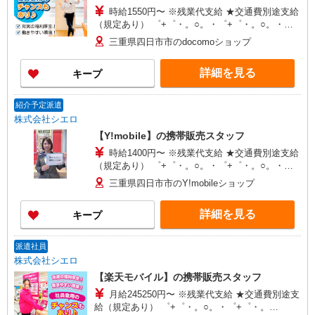
時給1550円〜 ※残業代支給 ★交通費別途支給
（規定あり） ゜+゜・。○。・゜+゜・。○。・゜
+゜ 入社祝い金10万円支給(規定有) お友達を紹介
三重県四日市市のdocomoショップ
頂くと, インセンティブ支給(規定有) ★月2回払
い・週払い可能（規程有）★ ゜・。○。・゜
詳細を見る
キープ
+゜・。○。・゜+゜
紹介予定派遣
株式会社シエロ
【Y!mobile】の携帯販売スタッフ
時給1400円〜 ※残業代支給 ★交通費別途支給
（規定あり） ゜+゜・。○。・゜+゜・。○。・゜
+゜ 入社祝い金10万円支給(規定有) お友達を紹介
三重県四日市市のY!mobileショップ
頂くと, インセンティブ支給(規定有) ★月2回払
い・週払い可能（規程有）★ ゜・。○。・゜
詳細を見る
キープ
+゜・。○。・゜+゜
派遣社員
株式会社シエロ
【楽天モバイル】の携帯販売スタッフ
月給245250円〜 ※残業代支給 ★交通費別途支
給（規定あり） ゜+゜・。○。・゜+゜・。