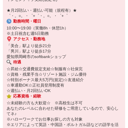
【スマホ面接実施中】
￣￣￣￣￣￣￣￣￣
★月2回払い・週払い可能（規程有）★
自宅に居ながらスマホでカンタン面接OK！
゜・。○。・゜+゜・。○。・゜+゜
オンライン面談なのでスピード対応。
勤務時間・曜日
10:00〜19:00（実働8h・休憩1h）
※土日祝含む週5日勤務
アクセス・勤務地
「美合」駅より徒歩21分
「男川」駅より徒歩17分
愛知県岡崎市のsoftbankショップ
待遇
☆昇給☆交通費規定支給☆制服有☆社保完
☆資格・残業手当☆リゾート施設・ジム優待
☆特別ボーナス最大5万円(規定)☆友達紹介
☆車通勤OK☆正社員登用制度有
☆週払い・月2回払いOK
応募資格・経験
☆未経験の方も大歓迎☆ ※高校生は不可
あなたのレベルに合わせた研修をご用意しているので、安心し
てネ♪
※ハローワークでお仕事お探しの方も対象
※エリアによって英語・中国語・ポルトガル語などの語学を活