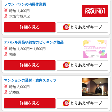
株式会社シエロ
ラウンドワンの清掃作業員
【docomo】人気機種に詳しくなれる携帯販売
時給 1,400円
時給1400円〜1500円（経験・能力による） ※
大阪市城東区
残業代支給 ★交通費別途支給（規定あり） ゜
+゜・。○。・゜+゜・。○。・゜+゜ 入社祝い金10
愛知県岡崎市のdocomoショップ
詳細を見る
とりあえずキープ
万円支給(規定有) お友達を紹介頂くと, インセンテ
ィブ支給(規定有) ★月2回払い・週払い可能（規程
詳細を見る
キープ
有）★ ゜・。○。・゜+゜・。○。・゜+゜
アパレル用品や雑貨のピッキング検品
時給 1,200円〜1,500円
派遣社員
株式会社シエロ
柏市
【エーユー】の店舗スタッフ
詳細を見る
とりあえずキープ
時給1400〜1600円（経験・能力による） ※残
業代支給 ★交通費別途支給（規定あり） ゜
+゜・。○。・゜+゜・。○。・゜+゜ 入社祝い金10
愛知県岡崎市の携帯ショップ
万円支給(規定有) お友達を紹介頂くと, インセンテ
マンションの受付・案内スタッフ
ィブ支給(規定有) ★月2回払い・週払い可能（規程
時給 2,000円
詳細を見る
キープ
有）★ ゜・。○。・゜+゜・。○。・゜+゜
渋谷区
紹介予定派遣
詳細を見る
とりあえずキープ
株式会社シエロ
スマホ携帯販売【エーユー】