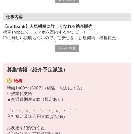
大手キャリアの店舗勤務なので安心・安定！
一度身に着けた知識は、
ずっと先まで役に立ちます！
仕事内容
【softbank】人気機種に詳しくなれる携帯販売
丁寧な研修もあるので、
携帯shopにて、スマホを案内するおシゴト♪
みなさんから働きやすいと好評です♪
特に難しい説明もないので、ご安心を。新規契約、機種変更、
最新アプリ事情やお得なプラン、
各種料金プランのご相談対応・ご提案などをお願いします。
スマホの裏ワザを学べるチャンス♪
もっと見る
初めての方でも安心♪
【選べるお仕事いろいろ】
あなた専属のコーディネーターが親切・丁寧にフォローするので、
￣￣￣￣￣￣￣￣￣￣￣
満足度◎
▼オフィスワーク
募集情報（紹介予定派遣）
事務、経理、データ入力、コールセンター、受付
■携帯やインターネット販売業務
▼工場・製造・軽作業系
給与
docomo(ドコモ)/au(エーユー)・KDDI/softbank(ソフトバンク)など
機械/食品製造・梱包・仕分け・加工・組立・検査
時給1400〜1600円（経験・能力による）
の大手キャリアから
▼美容系
※残業代支給
ワイモバイル(Y!mobille)、楽天モバイル、UQなど格安スマホまで幅
眉毛サロンのアイブロウ・ネイリスト・エステ
★交通費別途支給（規定あり）
広く紹介可能♪
▼営業・販売
人気のApple（アップル）店舗もございます！
法人営業・アパレル販売・個別指導塾・人材紹介
゜+゜・。○。・゜+゜・。○。・゜+゜
▼人気案件も多数♪
入社祝い金10万円支給(規定有)
短期・期間限定・オープニング・官公庁案件
上場/優良/大手企業など
お友達を紹介頂くと,
インセンティブ支給(規定有)