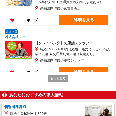
※残業代支給 ★交通費別途支給（規定あり） ゜
+゜・。○。・゜+゜・。○。・゜+゜ 入社祝い金10
愛知県岡崎市の家電量販店
万円支給(規定有) お友達を紹介頂くと, インセンテ
ィブ支給(規定有) ゜・。○。・゜+゜・。○。・゜
詳細を見る
キープ
+゜
派遣社員
株式会社シエロ
【ソフトバンク】の店舗スタッフ
時給1400〜1600円（経験・能力による） ※残
業代支給 ★交通費別途支給（規定あり） ゜
+゜・。○。・゜+゜・。○。・゜+゜ 入社祝い金10
愛知県岡崎市の携帯ショップ
万円支給(規定有) お友達を紹介頂くと, インセンテ
ィブ支給(規定有) ★月2回払い・週払い可能（規程
詳細を見る
キープ
有）★ ゜・。○。・゜+゜・。○。・゜+゜
もっと見る
派遣社員
株式会社シエロ
あなたにおすすめの求人情報
【楽天モバイル】人気機種に詳しくなれる携帯
販売
月給245250円〜 ※残業代支給 ★交通費別途支
個別指導講師
給（規定あり） ゜+゜・。○。・゜+゜・。
時給 1,040円〜1,390円
○。・゜+゜ 入社祝い金10万円支給(規定有) お友達