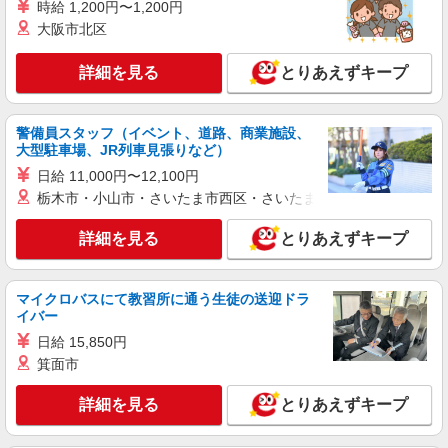
時給 1,200円〜1,200円
大阪市北区
紹介予定派遣
株式会社シエロ
詳細を見る
とりあえずキープ
【au】の携帯販売スタッフ
時給1400円〜 ※別途インセンティブ制度あり
※残業代支給 ★交通費全額支給 ゜+゜・。
警備員スタッフ（イベント、道路、商業施設、
○。・゜+゜・。○。・゜+゜ 入社祝い金10万円支
大型駐車場、JR列車見張りなど）
愛知県岡崎市のauショップ
給(規定有) お友達を紹介頂くと, インセンティブ支
日給 11,000円〜12,100円
給(規定有) ★月2回払い・週払い可能（規程有）★
詳細を見る
栃木市・小山市・さいたま市西区・さいたま市岩槻区・久喜市・
キープ
゜・。○。・゜+゜・。○。・゜+゜
詳細を見る
とりあえずキープ
派遣社員
株式会社シエロ
携帯販売スタッフ【au】
マイクロバスにて教習所に通う生徒の送迎ドラ
月給273200円 ※研修期間6か月・時給1550円
イバー
※残業代支給 ★交通費別途支給（規定あり） ゜
日給 15,850円
+゜・。○。・゜+゜・。○。・゜+゜ 入社祝い金10
愛知県岡崎市の家電量販店
箕面市
万円支給(規定有) お友達を紹介頂くと, インセンテ
ィブ支給(規定有) ゜・。○。・゜+゜・。○。・゜
詳細を見る
キープ
+゜
詳細を見る
とりあえずキープ
派遣社員