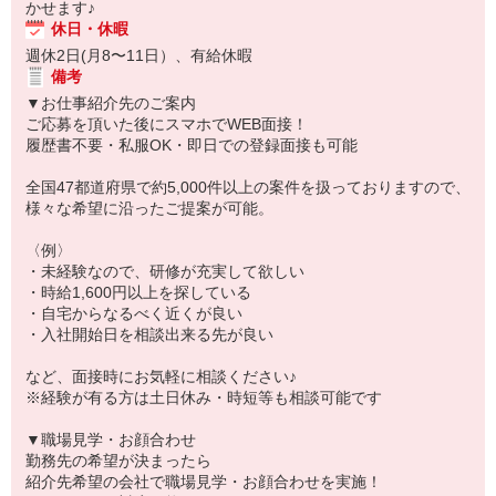
かせます♪
休日・休暇
週休2日(月8〜11日）、有給休暇
備考
▼お仕事紹介先のご案内
ご応募を頂いた後にスマホでWEB面接！
履歴書不要・私服OK・即日での登録面接も可能
全国47都道府県で約5,000件以上の案件を扱っておりますので、
様々な希望に沿ったご提案が可能。
〈例〉
・未経験なので、研修が充実して欲しい
・時給1,600円以上を探している
・自宅からなるべく近くが良い
・入社開始日を相談出来る先が良い
など、面接時にお気軽に相談ください♪
※経験が有る方は土日休み・時短等も相談可能です
▼職場見学・お顔合わせ
勤務先の希望が決まったら
紹介先希望の会社で職場見学・お顔合わせを実施！