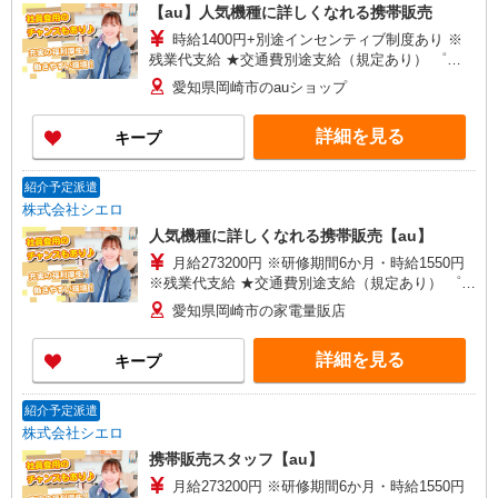
【au】人気機種に詳しくなれる携帯販売
時給1400円+別途インセンティブ制度あり ※
残業代支給 ★交通費別途支給（規定あり） ゜
+゜・。○。・゜+゜・。○。・゜+゜ 入社祝い金10
愛知県岡崎市のauショップ
万円支給(規定有) お友達を紹介頂くと, インセンテ
ィブ支給(規定有) ★月2回払い・週払い可能（規程
詳細を見る
キープ
有）★ ゜・。○。・゜+゜・。○。・゜+゜
紹介予定派遣
株式会社シエロ
人気機種に詳しくなれる携帯販売【au】
月給273200円 ※研修期間6か月・時給1550円
※残業代支給 ★交通費別途支給（規定あり） ゜
+゜・。○。・゜+゜・。○。・゜+゜ 入社祝い金10
愛知県岡崎市の家電量販店
万円支給(規定有) お友達を紹介頂くと, インセンテ
ィブ支給(規定有) ゜・。○。・゜+゜・。○。・゜
詳細を見る
キープ
+゜
紹介予定派遣
株式会社シエロ
携帯販売スタッフ【au】
月給273200円 ※研修期間6か月・時給1550円