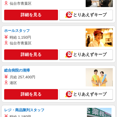
愛知県岡崎市の楽天モバイルショップ
仙台市青葉区
を紹介頂くと, インセンティブ支給(規定有) ゜・。
○。・゜+゜・。○。・゜+゜
詳細を見る
キープ
詳細を見る
とりあえずキープ
派遣社員
株式会社シエロ
ホールスタッフ
【au】の携帯販売スタッフ
時給 1,150円
時給1400〜1600円（経験・能力による） ※残
仙台市青葉区
業代支給 ★交通費別途支給（規定あり） ゜
+゜・。○。・゜+゜・。○。・゜+゜ 入社祝い金10
愛知県岡崎市の携帯ショップ
詳細を見る
とりあえずキープ
万円支給(規定有) お友達を紹介頂くと, インセンテ
ィブ支給(規定有) ★月2回払い・週払い可能（規程
詳細を見る
キープ
有）★ ゜・。○。・゜+゜・。○。・゜+゜
総合病院の清掃
月給 257,400円
派遣社員
株式会社シエロ
港区
【softbank】人気機種に詳しくなれる携帯販
売
詳細を見る
とりあえずキープ
時給1400〜1600円（経験・能力による） ※残
業代支給 ★交通費別途支給（規定あり） ゜
+゜・。○。・゜+゜・。○。・゜+゜ 入社祝い金10
レジ・商品陳列スタッフ
愛知県岡崎市のsoftbankショップ
万円支給(規定有) お友達を紹介頂くと, インセンテ
時給 1,180円