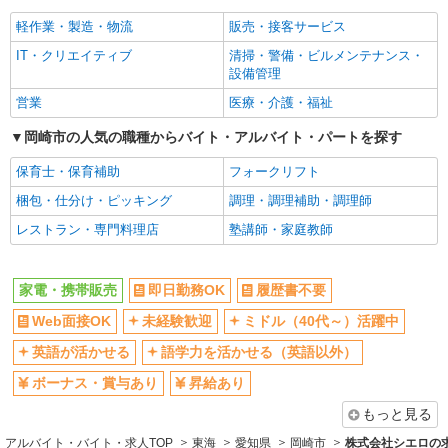
社員登用あり
軽作業・製造・物流
販売・接客サービス
IT・クリエイティブ
清掃・警備・ビルメンテナンス・
設備管理
営業
医療・介護・福祉
岡崎市の人気の職種からバイト・アルバイト・パートを探す
保育士・保育補助
フォークリフト
梱包・仕分け・ピッキング
調理・調理補助・調理師
レストラン・専門料理店
塾講師・家庭教師
家電・携帯販売
即日勤務OK
履歴書不要
Web面接OK
未経験歓迎
ミドル（40代～）活躍中
英語が活かせる
語学力を活かせる（英語以外）
ボーナス・賞与あり
昇給あり
もっと見る
アルバイト・バイト・求人TOP
東海
愛知県
岡崎市
株式会社シエロの