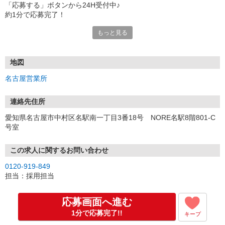
「応募する」ボタンから24H受付中♪
約1分で応募完了！
もっと見る
■電話応募の場合
電話応募も歓迎！（受付:10:00〜20:00）
土日祝も受付中♪
地図
【選考フロー】
名古屋営業所
①応募から3営業日を目安に、メールorお電話でご連絡します。
②面接日時を決定！「0120」から始まる電話番号からご連絡します
★スマホでWEB面接（LINEなど）・出張面接・事務所面接と選べま
連絡先住所
す
愛知県名古屋市中村区名駅南一丁目3番18号 NORE名駅8階801-C
③面接実施（履歴書不要）
号室
④勤務開始（スタート日は応相談）
※ご希望があれば、職場見学の調整もOKです！
この求人に関するお問い合わせ
お気軽にご応募ください♪
0120-919-849
担当：採用担当
応募画面へ進む
1分で応募完了!!
キープ