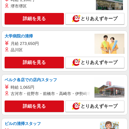
ィブ支給(規定有) ★月2回払い・週払い可能（規程
堺市堺区
詳細を見る
キープ
有）★ ゜・。○。・゜+゜・。○。・゜+゜
詳細を見る
とりあえずキープ
紹介予定派遣
株式会社シエロ
【au】人気機種に詳しくなれる携帯販売
大学病院の清掃
時給1500円〜1900円（経験・能力による） ※
月給 273,650円
残業代支給 ★交通費別途支給（規定あり） ゜
品川区
+゜・。○。・゜+゜・。○。・゜+゜ 入社祝い金10
愛知県岡崎市のauショップ
万円支給(規定有) お友達を紹介頂くと, インセンテ
ィブ支給(規定有) ★月2回払い・週払い可能（規程
詳細を見る
とりあえずキープ
詳細を見る
キープ
有）★ ゜・。○。・゜+゜・。○。・゜+゜
紹介予定派遣
ベルク各店での店内スタッフ
株式会社シエロ
時給 1,065円
【softbank】人気機種に詳しくなれる携帯販
古河市・佐野市・前橋市・高崎市・伊勢崎市・太田市・館林市・
売
時給1400〜1600円（経験・能力による） ※残
詳細を見る
とりあえずキープ
業代支給 ★交通費別途支給（規定あり） ゜
+゜・。○。・゜+゜・。○。・゜+゜ 入社祝い金10
愛知県岡崎市の携帯ショップ
万円支給(規定有) お友達を紹介頂くと, インセンテ
ビルの清掃スタッフ
ィブ支給(規定有) ★月2回払い・週払い可能（規程
詳細を見る
キープ
有）★ ゜・。○。・゜+゜・。○。・゜+゜