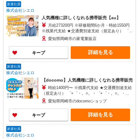
派遣社員
株式会社シエロ
人気機種に詳しくなれる携帯販売【au】
月給273200円 ※研修期間6か月・時給1550円
※残業代支給 ★交通費別途支給（規定あり） ゜
+゜・。○。・゜+゜・。○。・゜+゜ 入社祝い金10
愛知県岡崎市の家電量販店
万円支給(規定有) お友達を紹介頂くと, インセンテ
ィブ支給(規定有) ゜・。○。・゜+゜・。○。・゜
詳細を見る
キープ
+゜
派遣社員
株式会社シエロ
【docomo】人気機種に詳しくなれる携帯販売
時給1400円〜 ※残業代支給 ★交通費別途支給
（規定あり） ゜+゜・。○。・゜+゜・。○。・゜
+゜ 入社祝い金10万円支給(規定有) お友達を紹介
愛知県岡崎市のdocomoショップ
頂くと, インセンティブ支給(規定有) ★月2回払
い・週払い可能（規程有）★ ゜・。○。・゜
詳細を見る
キープ
+゜・。○。・゜+゜
派遣社員
株式会社シエロ