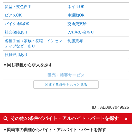
髪型・髪色自由
ネイルOK
ピアスOK
車通勤OK
バイク通勤OK
交通費支給
社会保険あり
入社祝い金あり
各種手当（家族・役職・インセン
制服貸与
ティブなど）あり
社員登用あり
同じ職種から求人を探す
販売・接客サービス
家電・携帯販売
関連する条件をもっと見る
同じ特徴から求人を探す
未経験歓迎
ミドル（40代～）活躍中
ID：AE0807949525
英語が活かせる
ボーナス・賞与あり
その他の条件でバイト・アルバイト・パートを探す
日払い
車通勤OK
岡崎市の職種からバイト・アルバイト・パートを探す
交通費支給
社会保険あり