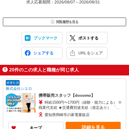
求人応募期間：2026/08/07～2026/08/31
閲覧履歴を見る
ブックマーク
ポストする
シェアする
URLをシェア
20
件のこの求人と職種が同じ求人
派遣社員
株式会社シエロ
携帯販売スタッフ【docomo】
時給1500円〜1700円（経験・能力による） ※
残業代支給 ★交通費別途支給（規定あり） ゜
+゜・。○。・゜+゜・。○。・゜+゜ 入社祝い金10
愛知県岡崎市の家電量販店
万円支給(規定有) お友達を紹介頂くと, インセンテ
ィブ支給(規定有) ★月2回払い・週払い可能（規程
詳細を見る
キープ
有）★ ゜・。○。・゜+゜・。○。・゜+゜