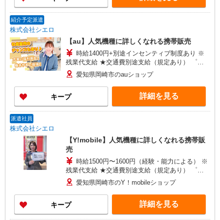
紹介予定派遣
株式会社シエロ
【au】人気機種に詳しくなれる携帯販売
時給1400円+別途インセンティブ制度あり ※
残業代支給 ★交通費別途支給（規定あり） ゜
+゜・。○。・゜+゜・。○。・゜+゜ 入社祝い金10
愛知県岡崎市のauショップ
万円支給(規定有) お友達を紹介頂くと, インセンテ
ィブ支給(規定有) ★月2回払い・週払い可能（規程
詳細を見る
キープ
有）★ ゜・。○。・゜+゜・。○。・゜+゜
派遣社員
株式会社シエロ
【Y!mobile】人気機種に詳しくなれる携帯販
売
時給1500円〜1600円（経験・能力による） ※
残業代支給 ★交通費別途支給（規定あり） ゜
+゜・。○。・゜+゜・。○。・゜+゜ 入社祝い金10
愛知県岡崎市のY！mobileショップ
万円支給(規定有) お友達を紹介頂くと, インセンテ
ィブ支給(規定有) ★月2回払い・週払い可能（規程
詳細を見る
キープ
有）★ ゜・。○。・゜+゜・。○。・゜+゜