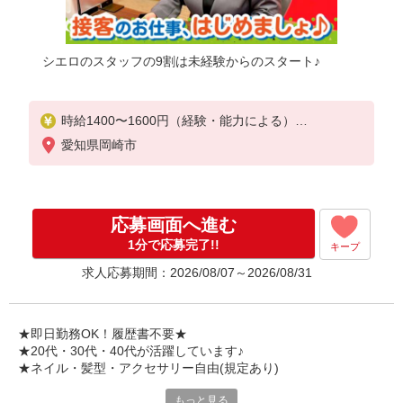
シエロのスタッフの9割は未経験からのスタート♪
時給1400〜1600円（経験・能力による）
※残業代支給
愛知県岡崎市
★交通費別途支給（規定あり）
゜+゜・。○。・゜+゜・。○。・゜+゜
入社祝い金10万円支給(規定有)
応募画面へ進む
お友達を紹介頂くと,
1分で応募完了!!
キープ
インセンティブ支給(規定有)
求人応募期間：2026/08/07～2026/08/31
★月2回払い・週払い可能（規程有）★
゜・。○。・゜+゜・。○。・゜+゜
★即日勤務OK！履歴書不要★
★20代・30代・40代が活躍しています♪
★ネイル・髪型・アクセサリー自由(規定あり)
もっと見る
シエロのスタッフは9割が未経験スタート。