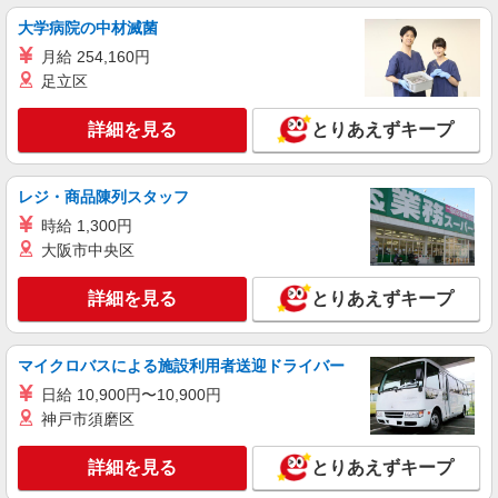
月給273200円 ※研修期間6か月・時給1550円
大学病院の中材滅菌
※残業代支給 ★交通費別途支給（規定あり） ゜
月給 254,160円
+゜・。○。・゜+゜・。○。・゜+゜ 入社祝い金10
愛知県岡崎市の家電量販店
万円支給(規定有) お友達を紹介頂くと, インセンテ
足立区
ィブ支給(規定有) ゜・。○。・゜+゜・。○。・゜
詳細を見る
キープ
+゜
詳細を見る
とりあえずキープ
派遣社員
株式会社シエロ
レジ・商品陳列スタッフ
【au】人気機種に詳しくなれる携帯販売
時給 1,300円
時給1500円〜1900円（経験・能力による） ※
大阪市中央区
残業代支給 ★交通費別途支給（規定あり） ゜
+゜・。○。・゜+゜・。○。・゜+゜ 入社祝い金10
愛知県岡崎市のauショップ
詳細を見る
とりあえずキープ
万円支給(規定有) お友達を紹介頂くと, インセンテ
ィブ支給(規定有) ★月2回払い・週払い可能（規程
詳細を見る
キープ
有）★ ゜・。○。・゜+゜・。○。・゜+゜
マイクロバスによる施設利用者送迎ドライバー
日給 10,900円〜10,900円
神戸市須磨区
詳細を見る
とりあえずキープ