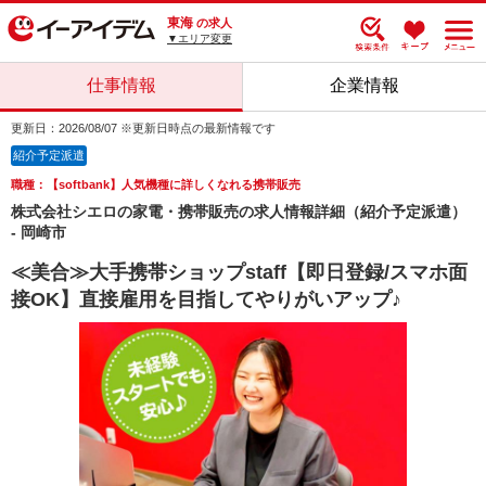
東海
の求人
▼エリア変更
仕事情報
企業情報
更新日：2026/08/07 ※更新日時点の最新情報です
紹介予定派遣
職種：【softbank】人気機種に詳しくなれる携帯販売
株式会社シエロの家電・携帯販売の求人情報詳細（紹介予定派遣）
- 岡崎市
≪美合≫大手携帯ショップstaff【即日登録/スマホ面
接OK】直接雇用を目指してやりがいアップ♪