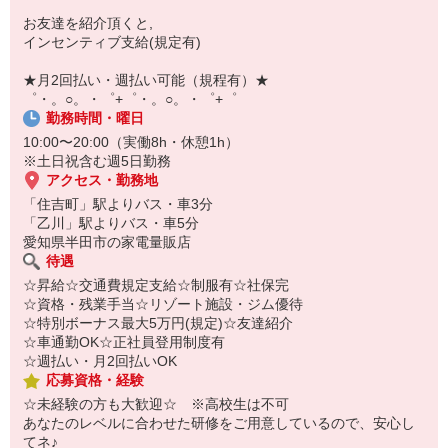
【スマホ面接実施中】
お友達を紹介頂くと,
￣￣￣￣￣￣￣￣￣
インセンティブ支給(規定有)
自宅に居ながらスマホでカンタン面接OK！
オンライン面談なのでスピード対応。
★月2回払い・週払い可能（規程有）★
゜・。○。・゜+゜・。○。・゜+゜
勤務時間・曜日
10:00〜20:00（実働8h・休憩1h）
※土日祝含む週5日勤務
アクセス・勤務地
「住吉町」駅よりバス・車3分
「乙川」駅よりバス・車5分
愛知県半田市の家電量販店
待遇
☆昇給☆交通費規定支給☆制服有☆社保完
☆資格・残業手当☆リゾート施設・ジム優待
☆特別ボーナス最大5万円(規定)☆友達紹介
☆車通勤OK☆正社員登用制度有
☆週払い・月2回払いOK
応募資格・経験
☆未経験の方も大歓迎☆ ※高校生は不可
あなたのレベルに合わせた研修をご用意しているので、安心し
てネ♪