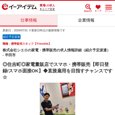
東海
の求人
▼エリア変更
仕事情報
企業情報
更新日：2026/07/31 ※更新日時点の最新情報です
紹介予定派遣
職種：携帯販売スタッフ【Y!mobile】
株式会社シエロの家電・携帯販売の求人情報詳細（紹介予定派遣）
- 半田市
◎住吉町◎家電量販店でスマホ・携帯販売【即日登
録/スマホ面接OK】◆直接雇用を目指すチャンスです
☆