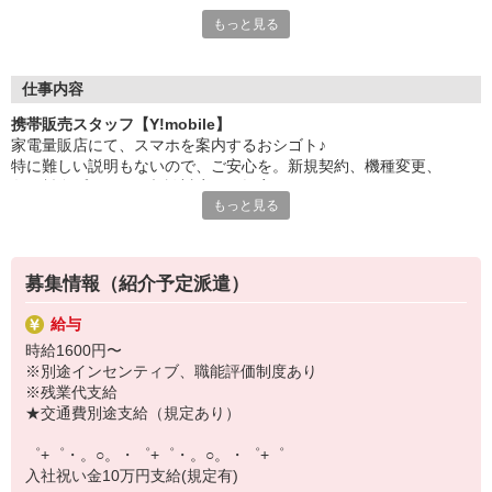
もっと見る
新しい機種やプラン。
日々変わる専門知識を覚えるのはやっぱり大変。
でも心配ご無用！
仕事内容
シエロのご紹介するお店は、チームワークが良く
携帯販売スタッフ【Y!mobile】
お互いに教え合ったり、フォローしあったりする
家電量販店にて、スマホを案内するおシゴト♪
和気あいあいとした人間関係がある店舗ばかり！
特に難しい説明もないので、ご安心を。新規契約、機種変更、
皆で一緒にステップアップしましょう♪
各種料金プランのご相談対応・ご提案などをお願いします。
もっと見る
【選べるお仕事いろいろ】
初めての方でも安心♪
￣￣￣￣￣￣￣￣￣￣￣
あなた専属のコーディネーターが親切・丁寧にフォローするので、
▼オフィスワーク
満足度◎
事務、経理、データ入力、コールセンター、受付
募集情報（紹介予定派遣）
▼工場・製造・軽作業系
■携帯やインターネット販売業務
機械/食品製造・梱包・仕分け・加工・組立・検査
給与
docomo(ドコモ)/au(エーユー)・KDDI/softbank(ソフトバンク)など
▼美容系
時給1600円〜
の大手キャリアから
眉毛サロンのアイブロウ・ネイリスト・エステ
※別途インセンティブ、職能評価制度あり
ワイモバイル(Y!mobille)、楽天モバイル、UQなど格安スマホまで幅
▼営業・販売
※残業代支給
広く紹介可能♪
法人営業・アパレル販売・個別指導塾・人材紹介
★交通費別途支給（規定あり）
人気のApple（アップル）店舗もございます！
▼人気案件も多数♪
短期・期間限定・オープニング・官公庁案件
゜+゜・。○。・゜+゜・。○。・゜+゜
上場/優良/大手企業など
入社祝い金10万円支給(規定有)