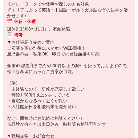
※ハローワークでお仕事お探しの方も対象
※エリアによって英語・中国語・ポルトガル語などの語学を活
かせます♪
休日・休暇
週休2日(月8〜11日）、有給休暇
備考
▼お仕事紹介先のご案内
ご応募を頂いた後にスマホでWEB面接！
履歴書不要・私服OK・即日での登録面接も可能
全国47都道府県で約5,000件以上の案件を扱っておりますので、
様々な希望に沿ったご提案が可能。
〈例〉
・未経験なので、研修が充実して欲しい
・時給1,600円以上を探している
・自宅からなるべく近くが良い
・入社開始日を相談出来る先が良い
など、面接時にお気軽に相談ください♪
※経験が有る方は土日休み・時短等も相談可能です
▼職場見学・お顔合わせ