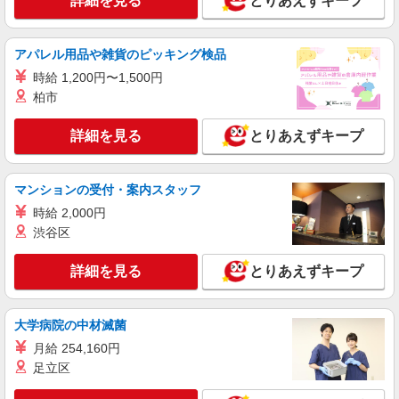
詳細を見る
とりあえずキープ
ソフトバンク半田店
ソフトバンクショップの携帯販売スタッフ
月給 216,000円 〜 316,000円 固定残業代:
アパレル用品や雑貨のピッキング検品
11,000円 〜 11,000円（7時間相当） ＊時間外手当
は時間外労働の有無にかかわらず、固定残業代と
時給 1,200円〜1,500円
■ソフトバンク半田店 愛知県 半田市 星崎町3
して支給し、相当時間を超える時間外労働分は法
柏市
丁目 39‐52
定どおり追加で支給します。 試用期間あり 3ヶ月
※経験・能力による 【試用期間】月給 206311 円
詳細を見る
とりあえずキープ
詳細を見る
キープ
〜 316000 円
契約社員
マンションの受付・案内スタッフ
ソフトバンク販売契約社員【半田市エリア】
時給 2,000円
家電量販店内の携帯販売スタッフ
渋谷区
月給 271,340円 〜 271,340円 試用期間なし ※
経験・能力による 【試用期間】時給 0 円 〜 0 円
詳細を見る
とりあえずキープ
■ソフトバンク販売契約社員【半田市エリア】
愛知県半田市
大学病院の中材滅菌
詳細を見る
キープ
月給 254,160円
足立区