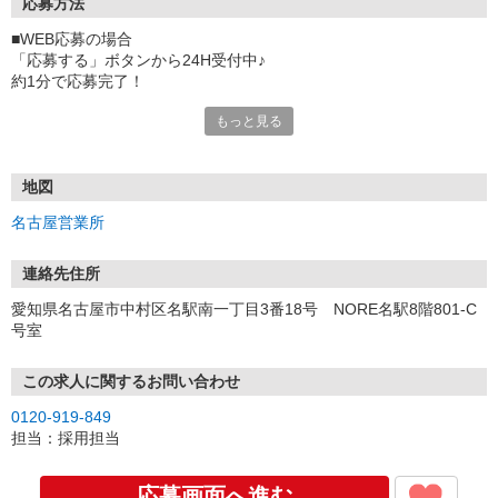
応募方法
■WEB応募の場合
「応募する」ボタンから24H受付中♪
約1分で応募完了！
もっと見る
■電話応募の場合
電話応募も歓迎！（受付:10:00〜20:00）
土日祝も受付中♪
地図
【選考フロー】
名古屋営業所
①応募から3営業日を目安に、メールorお電話でご連絡します。
②面接日時を決定！「0120」から始まる電話番号からご連絡します
★スマホでWEB面接（LINEなど）・出張面接・事務所面接と選べま
連絡先住所
す
愛知県名古屋市中村区名駅南一丁目3番18号 NORE名駅8階801-C
③面接実施（履歴書不要）
号室
④勤務開始（スタート日は応相談）
※ご希望があれば、職場見学の調整もOKです！
この求人に関するお問い合わせ
お気軽にご応募ください♪
0120-919-849
担当：採用担当
応募画面へ進む