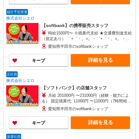
紹介予定派遣
株式会社シエロ
【softbank】の携帯販売スタッフ
時給1500円〜 ※残業代支給 ★交通費別途支給
（規定あり） ゜+゜・。○。・゜+゜・。○。・゜
+゜ 入社祝い金10万円支給(規定有) お友達を紹介
愛知県半田市のsoftbankショップ
頂くと, インセンティブ支給(規定有) ★月2回払
い・週払い可能（規程有）★ ゜・。○。・゜
詳細を見る
キープ
+゜・。○。・゜+゜
正社員
株式会社シエロ
【ソフトバンク】の店舗スタッフ
月給 201000円 〜231000円（経験・能力によ
る） 固定残業代: 11000円 〜11000円（7時間相
当） ＊時間外手当は時間外労働の有無にかかわら
愛知県半田市のsoftbankショップ
ず、固定残業代として支給し、相当時間を超える
時間外労働分は法定どおり追加で支給します。 ■
詳細を見る
キープ
その他賞与 年2回昇給 年1回販売手当、資格手当
扶養家族手当年末年始手当バースデー手当 ★交通
費全額支給 ゜+゜・。○。・゜+゜・。○。・゜+゜
派遣社員