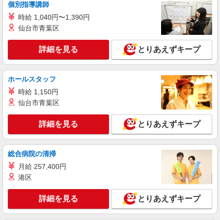
あり） ゜+゜・。○。・゜+゜・。○。・゜+゜ 入
個別指導講師
愛知県半田市の家電量販店
社祝い金10万円支給(規定有) お友達を紹介頂くと,
時給 1,040円〜1,390円
インセンティブ支給(規定有) ★月2回払い・週払い
詳細を見る
仙台市青葉区
キープ
可能（規程有）★ ゜・。○。・゜+゜・。○。・゜
+゜
詳細を見る
とりあえずキープ
紹介予定派遣
株式会社シエロ
携帯販売スタッフ【softbank】
ホールスタッフ
時給1600円〜 ※別途インセンティブ、職能評
時給 1,150円
価制度あり ※残業代支給 ★交通費別途支給（規定
あり） ゜+゜・。○。・゜+゜・。○。・゜+゜ 入
仙台市青葉区
愛知県半田市の家電量販店
社祝い金10万円支給(規定有) お友達を紹介頂くと,
インセンティブ支給(規定有) ★月2回払い・週払い
詳細を見る
とりあえずキープ
詳細を見る
キープ
可能（規程有）★ ゜・。○。・゜+゜・。○。・゜
+゜
正社員
総合病院の清掃
株式会社シエロ
月給 257,400円
【softbank】の携帯販売スタッフ
港区
月給 201000円 〜231000円（経験・能力によ
る） 固定残業代: 11000円 〜11000円（7時間相
詳細を見る
とりあえずキープ
当） ＊時間外手当は時間外労働の有無にかかわら
愛知県半田市のsoftbankショップ
ず、固定残業代として支給し、相当時間を超える
時間外労働分は法定どおり追加で支給します。 ■