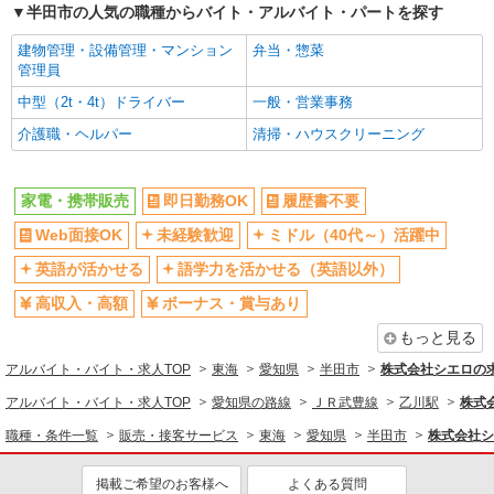
半田市の人気の職種からバイト・アルバイト・パートを探す
建物管理・設備管理・マンション
弁当・惣菜
管理員
中型（2t・4t）ドライバー
一般・営業事務
介護職・ヘルパー
清掃・ハウスクリーニング
家電・携帯販売
即日勤務OK
履歴書不要
Web面接OK
未経験歓迎
ミドル（40代～）活躍中
英語が活かせる
語学力を活かせる（英語以外）
高収入・高額
ボーナス・賞与あり
もっと見る
アルバイト・バイト・求人TOP
東海
愛知県
半田市
株式会社シエロの
アルバイト・バイト・求人TOP
愛知県の路線
ＪＲ武豊線
乙川駅
株式
職種・条件一覧
販売・接客サービス
東海
愛知県
半田市
株式会社シ
掲載ご希望のお客様へ
よくある質問