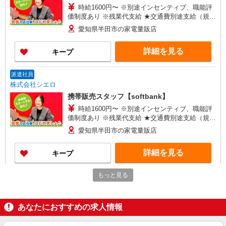
時給1600円〜 ※別途インセンティブ、職能評
価制度あり ※残業代支給 ★交通費別途支給（規定
あり） ゜+゜・。○。・゜+゜・。○。・゜+゜ 入
愛知県半田市の家電量販店
社祝い金10万円支給(規定有) お友達を紹介頂くと,
インセンティブ支給(規定有) ★月2回払い・週払い
詳細を見る
キープ
可能（規程有）★ ゜・。○。・゜+゜・。○。・゜
+゜
派遣社員
株式会社シエロ
携帯販売スタッフ【softbank】
時給1600円〜 ※別途インセンティブ、職能評
価制度あり ※残業代支給 ★交通費別途支給（規定
あり） ゜+゜・。○。・゜+゜・。○。・゜+゜ 入
愛知県半田市の家電量販店
社祝い金10万円支給(規定有) お友達を紹介頂くと,
インセンティブ支給(規定有) ★月2回払い・週払い
詳細を見る
キープ
可能（規程有）★ ゜・。○。・゜+゜・。○。・゜
+゜
もっと見る
派遣社員
株式会社シエロ
携帯販売スタッフ【softbank】
あなたにおすすめの求人情報
時給1600円〜 ※別途インセンティブ、職能評
価制度あり ※残業代支給 ★交通費別途支給（規定