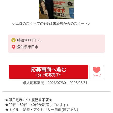
シエロのスタッフの9割は未経験からのスタート♪
時給1600円〜
※別途インセンティブ、職能評価制度あり
愛知県半田市
※残業代支給
★交通費別途支給（規定あり）
゜+゜・。○。・゜+゜・。○。・゜+゜
応募画面へ進む
入社祝い金10万円支給(規定有)
1分で応募完了!!
キープ
お友達を紹介頂くと,
求人応募期間：2026/07/30～2026/08/31
インセンティブ支給(規定有)
★月2回払い・週払い可能（規程有）★
゜・。○。・゜+゜・。○。・゜+゜
★即日勤務OK！履歴書不要★
★20代・30代・40代が活躍しています♪
★ネイル・髪型・アクセサリー自由(規定あり)