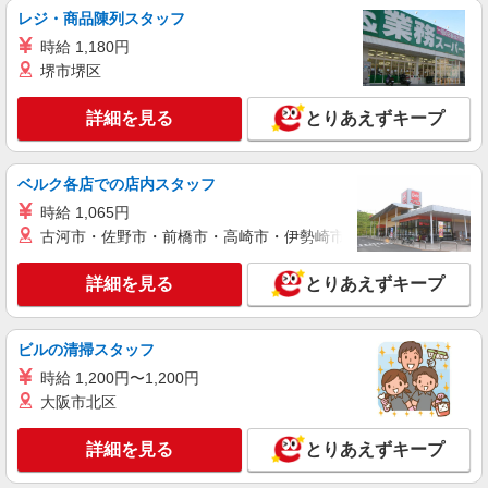
詳細を見る
キープ
その他賞与 年2回昇給 年1回販売手当、資格手当
レジ・商品陳列スタッフ
扶養家族手当年末年始手当バースデー手当 ★交通
時給 1,180円
費全額支給 ゜+゜・。○。・゜+゜・。○。・゜+゜
派遣社員
堺市堺区
入社祝い金10万円支給(規定有) お友達を紹介頂く
株式会社シエロ
と, インセンティブ支給(規定有) ゜・。○。・゜
スマホ携帯販売【ソフトバンク】
+゜・。○。・゜+゜
詳細を見る
とりあえずキープ
時給1600円〜 ※別途インセンティブ、職能評
価制度あり ※残業代支給 ★交通費別途支給（規定
あり） ゜+゜・。○。・゜+゜・。○。・゜+゜ 入
愛知県半田市の家電量販店
ベルク各店での店内スタッフ
社祝い金10万円支給(規定有) お友達を紹介頂くと,
時給 1,065円
インセンティブ支給(規定有) ★月2回払い・週払い
詳細を見る
キープ
可能（規程有）★ ゜・。○。・゜+゜・。○。・゜
古河市・佐野市・前橋市・高崎市・伊勢崎市・太田市・館林市・
+゜
派遣社員
詳細を見る
とりあえずキープ
株式会社シエロ
人気機種に詳しくなれる携帯販売【au】
ビルの清掃スタッフ
月給273200円〜 ※残業手当別途支給 ※研修期
間6か月・時給1550円〜 ★交通費別途支給（規定
時給 1,200円〜1,200円
あり） ゜+゜・。○。・゜+゜・。○。・゜+゜ 入
愛知県半田市の家電量販店
大阪市北区
社祝い金10万円支給(規定有) お友達を紹介頂くと,
インセンティブ支給(規定有) ゜・。○。・゜
詳細を見る
詳細を見る
とりあえずキープ
キープ
+゜・。○。・゜+゜