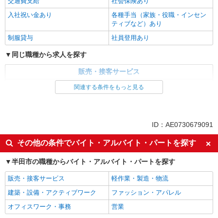
交通費支給
社会保険あり
入社祝い金あり
各種手当（家族・役職・インセン
ティブなど）あり
制服貸与
社員登用あり
同じ職種から求人を探す
販売・接客サービス
家電・携帯販売
関連する条件をもっと見る
同じ特徴から求人を探す
未経験歓迎
ミドル（40代～）活躍中
ID：AE0730679091
英語が活かせる
ボーナス・賞与あり
その他の条件でバイト・アルバイト・パートを探す
日払い
車通勤OK
半田市の職種からバイト・アルバイト・パートを探す
交通費支給
社会保険あり
社員登用あり
販売・接客サービス
軽作業・製造・物流
建築・設備・アクティブワーク
ファッション・アパレル
オフィスワーク・事務
営業