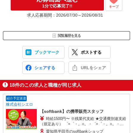
1分で応募完了!!
キープ
求人応募期間：2026/07/30～2026/08/31
閲覧履歴を見る
ブックマーク
ポストする
シェアする
URLをシェア
18
件のこの求人と職種が同じ求人
紹介予定派遣
株式会社シエロ
【softbank】の携帯販売スタッフ
時給1500円〜 ※残業代支給 ★交通費別途支給
（規定あり） ゜+゜・。○。・゜+゜・。○。・゜
+゜ 入社祝い金10万円支給(規定有) お友達を紹介
愛知県半田市のsoftbankショップ