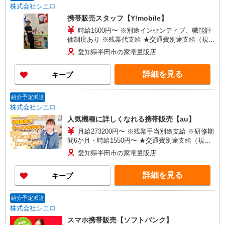
入社祝い金10万円支給(規定有) お友達を紹介頂く
株式会社シエロ
と, インセンティブ支給(規定有) ゜・。○。・゜
携帯販売スタッフ【Y!mobile】
+゜・。○。・゜+゜
時給1600円〜 ※別途インセンティブ、職能評
価制度あり ※残業代支給 ★交通費別途支給（規定
あり） ゜+゜・。○。・゜+゜・。○。・゜+゜ 入
愛知県半田市の家電量販店
社祝い金10万円支給(規定有) お友達を紹介頂くと,
インセンティブ支給(規定有) ★月2回払い・週払い
詳細を見る
キープ
可能（規程有）★ ゜・。○。・゜+゜・。○。・゜
+゜
紹介予定派遣
株式会社シエロ
人気機種に詳しくなれる携帯販売【au】
月給273200円〜 ※残業手当別途支給 ※研修期
間6か月・時給1550円〜 ★交通費別途支給（規定
あり） ゜+゜・。○。・゜+゜・。○。・゜+゜ 入
愛知県半田市の家電量販店
社祝い金10万円支給(規定有) お友達を紹介頂くと,
インセンティブ支給(規定有) ゜・。○。・゜
詳細を見る
キープ
+゜・。○。・゜+゜
紹介予定派遣
株式会社シエロ
スマホ携帯販売【ソフトバンク】