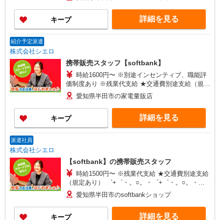
頂くと, インセンティブ支給(規定有) ★月2回払
い・週払い可能（規程有）★ ゜・。○。・゜
詳細を見る
キープ
+゜・。○。・゜+゜
紹介予定派遣
株式会社シエロ
携帯販売スタッフ【softbank】
時給1600円〜 ※別途インセンティブ、職能評
価制度あり ※残業代支給 ★交通費別途支給（規定
あり） ゜+゜・。○。・゜+゜・。○。・゜+゜ 入
愛知県半田市の家電量販店
社祝い金10万円支給(規定有) お友達を紹介頂くと,
インセンティブ支給(規定有) ★月2回払い・週払い
詳細を見る
キープ
可能（規程有）★ ゜・。○。・゜+゜・。○。・゜
+゜
派遣社員
株式会社シエロ
【softbank】の携帯販売スタッフ
時給1500円〜 ※残業代支給 ★交通費別途支給
（規定あり） ゜+゜・。○。・゜+゜・。○。・゜
+゜ 入社祝い金10万円支給(規定有) お友達を紹介
愛知県半田市のsoftbankショップ
頂くと, インセンティブ支給(規定有) ★月2回払
い・週払い可能（規程有）★ ゜・。○。・゜
詳細を見る
キープ
+゜・。○。・゜+゜