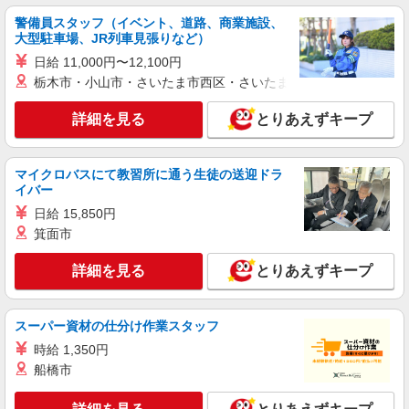
派遣社員
警備員スタッフ（イベント、道路、商業施設、
株式会社シエロ
大型駐車場、JR列車見張りなど）
【softbank】の携帯販売スタッフ
日給 11,000円〜12,100円
時給1500円〜 ※残業代支給 ★交通費別途支給
栃木市・小山市・さいたま市西区・さいたま市岩槻区・久喜市・
（規定あり） ゜+゜・。○。・゜+゜・。○。・゜
+゜ 入社祝い金10万円支給(規定有) お友達を紹介
愛知県半田市のsoftbankショップ
詳細を見る
とりあえずキープ
頂くと, インセンティブ支給(規定有) ★月2回払
い・週払い可能（規程有）★ ゜・。○。・゜
詳細を見る
キープ
+゜・。○。・゜+゜
マイクロバスにて教習所に通う生徒の送迎ドラ
イバー
正社員
ソフトバンク半田亀崎店
日給 15,850円
ソフトバンクショップの携帯販売スタッフ
箕面市
月給 216,000円 〜 316,000円 固定残業代:
詳細を見る
とりあえずキープ
11,000円 〜 11,000円（7時間相当） ＊時間外手当
は時間外労働の有無にかかわらず、固定残業代と
■ソフトバンク半田亀崎店 愛知県 半田市 新居
して支給し、相当時間を超える時間外労働分は法
町5丁目 111番地
定どおり追加で支給します。 試用期間あり 3ヶ月
スーパー資材の仕分け作業スタッフ
※経験・能力による 【試用期間】月給 206311 円
時給 1,350円
詳細を見る
キープ
〜 316000 円
船橋市
正社員