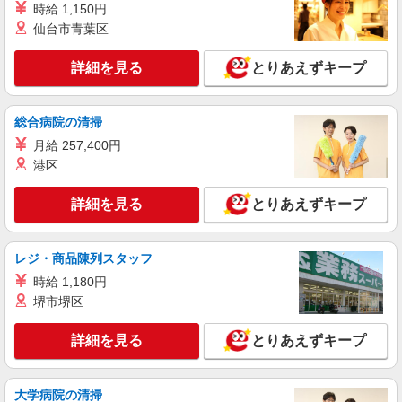
三重県松阪市の家電量販店
時給 1,150円
万円支給(規定有) お友達を紹介頂くと, インセンテ
仙台市青葉区
ィブ支給(規定有) ★月2回払い・週払い可能（規程
詳細を見る
キープ
有）★ ゜・。○。・゜+゜・。○。・゜+゜
詳細を見る
とりあえずキープ
紹介予定派遣
株式会社シエロ
総合病院の清掃
携帯販売スタッフ【softbank】
月給 257,400円
時給1600円〜 ※別途インセンティブ、職能評
価制度あり ※残業代支給 ★交通費別途支給（規定
港区
あり） ゜+゜・。○。・゜+゜・。○。・゜+゜ 入
三重県松阪市の家電量販店
社祝い金10万円支給(規定有) お友達を紹介頂くと,
詳細を見る
とりあえずキープ
インセンティブ支給(規定有) ★月2回払い・週払い
詳細を見る
キープ
可能（規程有）★ ゜・。○。・゜+゜・。○。・゜
+゜
レジ・商品陳列スタッフ
派遣社員
時給 1,180円
株式会社シエロ
堺市堺区
【楽天モバイル】の店舗スタッフ
月給245250円〜 ※残業代支給 ★交通費別途支
詳細を見る
とりあえずキープ
給（規定あり） ゜+゜・。○。・゜+゜・。
○。・゜+゜ 入社祝い金10万円支給(規定有) お友達
三重県松阪市の楽天モバイルショップ
を紹介頂くと, インセンティブ支給(規定有) ゜・。
○。・゜+゜・。○。・゜+゜
大学病院の清掃