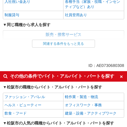
入社祝い金あり
各種手当（家族・役職・インセン
ティブなど）あり
制服貸与
社員登用あり
同じ職種から求人を探す
販売・接客サービス
家電・携帯販売
関連する条件をもっと見る
同じ特徴から求人を探す
未経験歓迎
ミドル（40代～）活躍中
ID：AE0730680308
英語が活かせる
ボーナス・賞与あり
その他の条件でバイト・アルバイト・パートを探す
日払い
車通勤OK
松阪市の職種からバイト・アルバイト・パートを探す
交通費支給
社会保険あり
社員登用あり
ファッション・アパレル
軽作業・製造・物流
ヘルス・ビューティー
オフィスワーク・事務
飲食・フード
建築・設備・アクティブワーク
松阪市の人気の職種からバイト・アルバイト・パートを探す