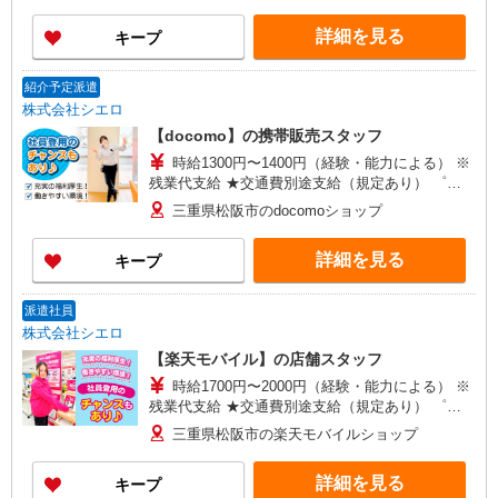
ィブ支給(規定有) ★月2回払い・週払い可能（規程
詳細を見る
キープ
有）★ ゜・。○。・゜+゜・。○。・゜+゜
紹介予定派遣
株式会社シエロ
【docomo】の携帯販売スタッフ
時給1300円〜1400円（経験・能力による） ※
残業代支給 ★交通費別途支給（規定あり） ゜
+゜・。○。・゜+゜・。○。・゜+゜ 入社祝い金10
三重県松阪市のdocomoショップ
万円支給(規定有) お友達を紹介頂くと, インセンテ
ィブ支給(規定有) ★月2回払い・週払い可能（規程
詳細を見る
キープ
有）★ ゜・。○。・゜+゜・。○。・゜+゜
派遣社員
株式会社シエロ
【楽天モバイル】の店舗スタッフ
時給1700円〜2000円（経験・能力による） ※
残業代支給 ★交通費別途支給（規定あり） ゜
+゜・。○。・゜+゜・。○。・゜+゜ 入社祝い金10
三重県松阪市の楽天モバイルショップ
万円支給(規定有) お友達を紹介頂くと, インセンテ
ィブ支給(規定有) ★月2回払い・週払い可能（規程
詳細を見る
キープ
有）★ ゜・。○。・゜+゜・。○。・゜+゜