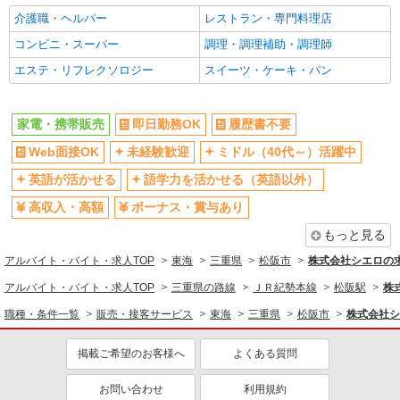
介護職・ヘルパー
レストラン・専門料理店
コンビニ・スーパー
調理・調理補助・調理師
エステ・リフレクソロジー
スイーツ・ケーキ・パン
家電・携帯販売
即日勤務OK
履歴書不要
Web面接OK
未経験歓迎
ミドル（40代～）活躍中
英語が活かせる
語学力を活かせる（英語以外）
高収入・高額
ボーナス・賞与あり
もっと見る
アルバイト・バイト・求人TOP
東海
三重県
松阪市
株式会社シエロの
アルバイト・バイト・求人TOP
三重県の路線
ＪＲ紀勢本線
松阪駅
株
職種・条件一覧
販売・接客サービス
東海
三重県
松阪市
株式会社シ
掲載ご希望のお客様へ
よくある質問
お問い合わせ
利用規約