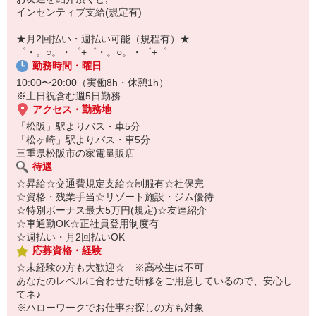
自宅に居ながらスマホでカンタン面接OK！
インセンティブ支給(規定有)
オンライン面談なのでスピード対応。
即日登録もOK♪
★月2回払い・週払い可能（規程有）★
゜・。○。・゜+゜・。○。・゜+゜
気になった方はお気軽にご相談ください！
勤務時間・曜日
10:00〜20:00（実働8h・休憩1h）
※土日祝含む週5日勤務
アクセス・勤務地
「松阪」駅よりバス・車5分
「松ヶ崎」駅よりバス・車5分
三重県松阪市の家電量販店
待遇
☆昇給☆交通費規定支給☆制服有☆社保完
☆資格・残業手当☆リゾート施設・ジム優待
☆特別ボーナス最大5万円(規定)☆友達紹介
☆車通勤OK☆正社員登用制度有
☆週払い・月2回払いOK
応募資格・経験
☆未経験の方も大歓迎☆ ※高校生は不可
あなたのレベルに合わせた研修をご用意しているので、安心し
てネ♪
※ハローワークでお仕事お探しの方も対象