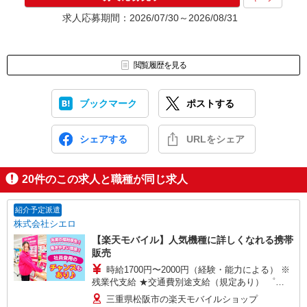
求人応募期間：2026/07/30～2026/08/31
閲覧履歴を見る
ブックマーク
ポストする
シェアする
URLをシェア
20
件のこの求人と職種が同じ求人
紹介予定派遣
株式会社シエロ
【楽天モバイル】人気機種に詳しくなれる携帯
販売
時給1700円〜2000円（経験・能力による） ※
残業代支給 ★交通費別途支給（規定あり） ゜
+゜・。○。・゜+゜・。○。・゜+゜ 入社祝い金10
三重県松阪市の楽天モバイルショップ
万円支給(規定有) お友達を紹介頂くと, インセンテ