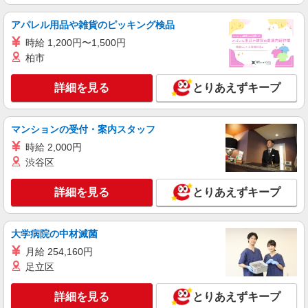
新しいdocomoショップ『d garden』スタッ
フ
アパレル用品や雑貨のピッキング検品
時給1500円〜 ※残業代支給 ★交通費別途支給
時給 1,200円〜1,500円
（規定あり） ゜+゜・。○。・゜+゜・。○。・゜
+゜ 入社祝い金10万円支給(規定有) お友達を紹介
柏市
三重県松阪市
頂くと, インセンティブ支給(規定有) ★月2回払
い・週払い可能（規程有）★ ゜・。○。・゜
詳細を見る
とりあえずキープ
詳細を見る
キープ
+゜・。○。・゜+゜
紹介予定派遣
マンションの受付・案内スタッフ
株式会社シエロ
時給 2,000円
【ソフトバンク】の店舗スタッフ
渋谷区
時給1250円〜1400円（経験・能力による） ※
残業代支給 ★交通費別途支給（規定あり） ゜
詳細を見る
とりあえずキープ
+゜・。○。・゜+゜・。○。・゜+゜ 入社祝い金10
三重県松阪市のsoftbankショップ
万円支給(規定有) お友達を紹介頂くと, インセンテ
ィブ支給(規定有) ★月2回払い・週払い可能（規程
詳細を見る
キープ
有）★ ゜・。○。・゜+゜・。○。・゜+゜
大学病院の中材滅菌
月給 254,160円
紹介予定派遣
足立区
株式会社シエロ
人気機種に詳しくなれる携帯販売【docomo】
詳細を見る
とりあえずキープ
時給1500円〜1800円（経験・能力による） ※