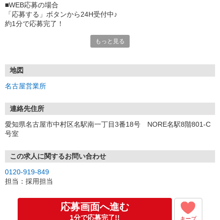
■WEB応募の場合
「応募する」ボタンから24H受付中♪
約1分で応募完了！
もっと見る
■電話応募の場合
電話応募も歓迎！（受付:10:00〜20:00）
土日祝も受付中♪
地図
【選考フロー】
名古屋営業所
①応募から3営業日を目安に、メールorお電話でご連絡します。
②面接日時を決定！「0120」から始まる電話番号からご連絡します
★スマホでWEB面接（LINEなど）・出張面接・事務所面接と選べま
連絡先住所
す
愛知県名古屋市中村区名駅南一丁目3番18号 NORE名駅8階801-C
③面接実施（履歴書不要）
号室
④勤務開始（スタート日は応相談）
※ご希望があれば、職場見学の調整もOKです！
この求人に関するお問い合わせ
お気軽にご応募ください♪
0120-919-849
担当：採用担当
応募画面へ進む
1分で応募完了!!
キープ