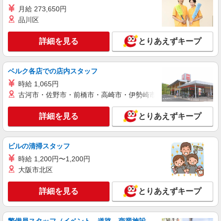
詳細を見る
キープ
月給 273,650円
品川区
派遣社員
株式会社シエロ
詳細を見る
とりあえずキープ
【docomo】人気機種に詳しくなれる携帯販売
時給1300円〜1400円（経験・能力による） ※
残業代支給 ★交通費別途支給（規定あり） ゜
ベルク各店での店内スタッフ
+゜・。○。・゜+゜・。○。・゜+゜ 入社祝い金10
三重県松阪市のdocomoショップ
時給 1,065円
万円支給(規定有) お友達を紹介頂くと, インセンテ
ィブ支給(規定有) ★月2回払い・週払い可能（規程
古河市・佐野市・前橋市・高崎市・伊勢崎市・太田市・館林市・
詳細を見る
キープ
有）★ ゜・。○。・゜+゜・。○。・゜+゜
詳細を見る
とりあえずキープ
派遣社員
株式会社シエロ
【ソフトバンク】の店舗スタッフ
ビルの清掃スタッフ
時給1250円〜1400円（経験・能力による） ※
時給 1,200円〜1,200円
残業代支給 ★交通費別途支給（規定あり） ゜
大阪市北区
+゜・。○。・゜+゜・。○。・゜+゜ 入社祝い金10
三重県松阪市のsoftbankショップ
万円支給(規定有) お友達を紹介頂くと, インセンテ
詳細を見る
とりあえずキープ
ィブ支給(規定有) ★月2回払い・週払い可能（規程
詳細を見る
キープ
有）★ ゜・。○。・゜+゜・。○。・゜+゜