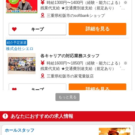
時給1300円〜1400円（経験・能力による） ※
残業代支給 ★交通費別途支給（規定あり） ゜
+゜・。○。・゜+゜・。○。・゜+゜ 入社祝い金10
三重県松阪市のsoftbankショップ
万円支給(規定有) お友達を紹介頂くと, インセンテ
ィブ支給(規定有) ★月2回払い・週払い可能（規程
詳細を見る
キープ
有）★ ゜・。○。・゜+゜・。○。・゜+゜
紹介予定派遣
株式会社シエロ
各キャリアの対応業務スタッフ
時給1600円〜1850円（経験・能力による） ※
残業代支給 ★交通費別途支給（規定あり） ゜
+゜・。○。・゜+゜・。○。・゜+゜ 入社祝い金10
三重県松阪市の家電量販店
万円支給(規定有) お友達を紹介頂くと, インセンテ
ィブ支給(規定有) ★月2回払い・週払い可能（規程
詳細を見る
キープ
有）★ ゜・。○。・゜+゜・。○。・゜+゜
もっと見る
派遣社員
株式会社シエロ
あなたにおすすめの求人情報
各キャリアの対応業務スタッフ
時給1600円〜1850円（経験・能力による） ※
残業代支給 ★交通費別途支給（規定あり） ゜
ホールスタッフ
+゜・。○。・゜+゜・。○。・゜+゜ 入社祝い金10