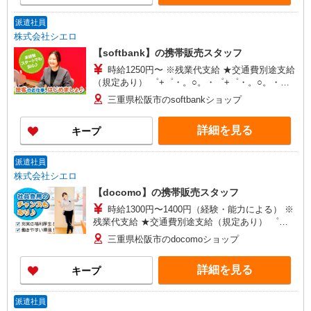
派遣社員
株式会社シエロ
【softbank】の携帯販売スタッフ
時給1250円〜 ※残業代支給 ★交通費別途支給
（規定あり） ゜+゜・。○。・゜+゜・。○。・゜
+゜ 入社祝い金10万円支給(規定有) お友達を紹介
三重県松阪市のsoftbankショップ
頂くと, インセンティブ支給(規定有) ★月2回払
い・週払い可能（規程有）★ ゜・。○。・゜
詳細を見る
キープ
+゜・。○。・゜+゜
派遣社員
株式会社シエロ
【docomo】の携帯販売スタッフ
時給1300円〜1400円（経験・能力による） ※
残業代支給 ★交通費別途支給（規定あり） ゜
+゜・。○。・゜+゜・。○。・゜+゜ 入社祝い金10
三重県松阪市のdocomoショップ
万円支給(規定有) お友達を紹介頂くと, インセンテ
ィブ支給(規定有) ★月2回払い・週払い可能（規程
詳細を見る
キープ
有）★ ゜・。○。・゜+゜・。○。・゜+゜
派遣社員