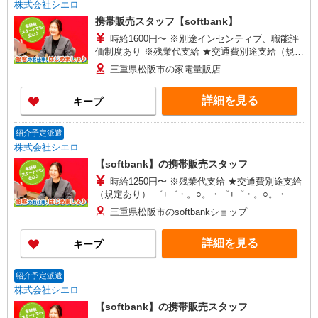
株式会社シエロ
携帯販売スタッフ【softbank】
時給1600円〜 ※別途インセンティブ、職能評
価制度あり ※残業代支給 ★交通費別途支給（規定
あり） ゜+゜・。○。・゜+゜・。○。・゜+゜ 入
三重県松阪市の家電量販店
社祝い金10万円支給(規定有) お友達を紹介頂くと,
インセンティブ支給(規定有) ★月2回払い・週払い
詳細を見る
キープ
可能（規程有）★ ゜・。○。・゜+゜・。○。・゜
+゜
紹介予定派遣
株式会社シエロ
【softbank】の携帯販売スタッフ
時給1250円〜 ※残業代支給 ★交通費別途支給
（規定あり） ゜+゜・。○。・゜+゜・。○。・゜
+゜ 入社祝い金10万円支給(規定有) お友達を紹介
三重県松阪市のsoftbankショップ
頂くと, インセンティブ支給(規定有) ★月2回払
い・週払い可能（規程有）★ ゜・。○。・゜
詳細を見る
キープ
+゜・。○。・゜+゜
紹介予定派遣
株式会社シエロ
【softbank】の携帯販売スタッフ