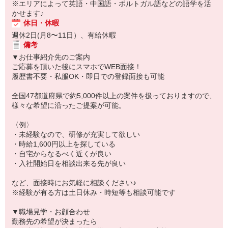
※エリアによって英語・中国語・ポルトガル語などの語学を活
かせます♪
休日・休暇
週休2日(月8〜11日）、有給休暇
備考
▼お仕事紹介先のご案内
ご応募を頂いた後にスマホでWEB面接！
履歴書不要・私服OK・即日での登録面接も可能
全国47都道府県で約5,000件以上の案件を扱っておりますので、
様々な希望に沿ったご提案が可能。
〈例〉
・未経験なので、研修が充実して欲しい
・時給1,600円以上を探している
・自宅からなるべく近くが良い
・入社開始日を相談出来る先が良い
など、面接時にお気軽に相談ください♪
※経験が有る方は土日休み・時短等も相談可能です
▼職場見学・お顔合わせ
勤務先の希望が決まったら