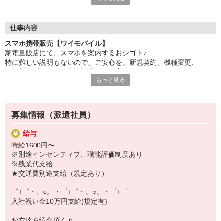
自分だけじゃなくって、
家族や友人にも適用されます！
仕事内容
さらに、各種リゾート施設やスポーツジムなどが
スマホ携帯販売【ワイモバイル】
特別割引価格でご利用可能☆☆
家電量販店にて、スマホを案内するおシゴト♪
お得に過ごしたいあなたの味方です♪
特に難しい説明もないので、ご安心を。新規契約、機種変更、
各種料金プランのご相談対応・ご提案などをお願いします。
【選べるお仕事いろいろ】
もっと見る
￣￣￣￣￣￣￣￣￣￣￣
初めての方でも安心♪
▼オフィスワーク
あなた専属のコーディネーターが親切・丁寧にフォローするので、
事務、経理、データ入力、コールセンター、受付
満足度◎
▼工場・製造・軽作業系
募集情報（派遣社員）
機械/食品製造・梱包・仕分け・加工・組立・検査
■携帯やインターネット販売業務
▼美容系
給与
docomo(ドコモ)/au(エーユー)・KDDI/softbank(ソフトバンク)など
眉毛サロンのアイブロウ・ネイリスト・エステ
時給1600円〜
の大手キャリアから
▼営業・販売
※別途インセンティブ、職能評価制度あり
ワイモバイル(Y!mobille)、楽天モバイル、UQなど格安スマホまで幅
法人営業・アパレル販売・個別指導塾・人材紹介
※残業代支給
広く紹介可能♪
▼人気案件も多数♪
★交通費別途支給（規定あり）
人気のApple（アップル）店舗もございます！
短期・期間限定・オープニング・官公庁案件
上場/優良/大手企業など
゜+゜・。○。・゜+゜・。○。・゜+゜
入社祝い金10万円支給(規定有)
【スマホ面接実施中】
￣￣￣￣￣￣￣￣￣
お友達を紹介頂くと,