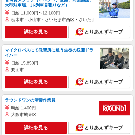
警備員スタッフ（イベント、道路、商業施設、
紹介予定派遣
大型駐車場、JR列車見張りなど）
株式会社シエロ
日給 11,000円〜12,100円
【楽天モバイル】の店舗スタッフ
栃木市・小山市・さいたま市西区・さいたま市岩槻区・久喜市・
月給245250円〜 ※残業代支給 ★交通費別途支
給（規定あり） ゜+゜・。○。・゜+゜・。
詳細を見る
とりあえずキープ
○。・゜+゜ 入社祝い金10万円支給(規定有) お友達
三重県松阪市の楽天モバイルショップ
を紹介頂くと, インセンティブ支給(規定有) ゜・。
○。・゜+゜・。○。・゜+゜
詳細を見る
キープ
マイクロバスにて教習所に通う生徒の送迎ドラ
イバー
派遣社員
日給 15,850円
株式会社シエロ
箕面市
【ソフトバンク】の店舗スタッフ
詳細を見る
とりあえずキープ
時給1300円〜1400円（経験・能力による） ※
残業代支給 ★交通費別途支給（規定あり） ゜
+゜・。○。・゜+゜・。○。・゜+゜ 入社祝い金10
三重県松阪市のsoftbankショップ
万円支給(規定有) お友達を紹介頂くと, インセンテ
ラウンドワンの清掃作業員
ィブ支給(規定有) ★月2回払い・週払い可能（規程
時給 1,400円
詳細を見る
キープ
有）★ ゜・。○。・゜+゜・。○。・゜+゜
大阪市城東区
紹介予定派遣
詳細を見る
とりあえずキープ
株式会社シエロ