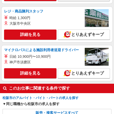
残業代支給 ★交通費別途支給（規定あり） ゜
+゜・。○。・゜+゜・。○。・゜+゜ 入社祝い金10
三重県松阪市の家電量販店
レジ・商品陳列スタッフ
万円支給(規定有) お友達を紹介頂くと, インセンテ
時給 1,300円
ィブ支給(規定有) ★月2回払い・週払い可能（規程
詳細を見る
キープ
有）★ ゜・。○。・゜+゜・。○。・゜+゜
大阪市中央区
派遣社員
詳細を見る
とりあえずキープ
株式会社シエロ
携帯販売スタッフ【softbank】
マイクロバスによる施設利用者送迎ドライバー
時給1600円〜 ※別途インセンティブ、職能評
価制度あり ※残業代支給 ★交通費別途支給（規定
日給 10,900円〜10,900円
あり） ゜+゜・。○。・゜+゜・。○。・゜+゜ 入
三重県松阪市の家電量販店
神戸市須磨区
社祝い金10万円支給(規定有) お友達を紹介頂くと,
インセンティブ支給(規定有) ★月2回払い・週払い
詳細を見る
詳細を見る
とりあえずキープ
キープ
可能（規程有）★ ゜・。○。・゜+゜・。○。・゜
+゜
このお仕事に関連する条件で探す
松阪市のアルバイト・バイト・パートの求人を探す
同じ職種から松阪市の求人を探す
販売・接客サービスすべて