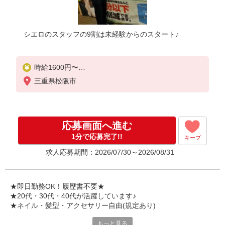
シエロのスタッフの9割は未経験からのスタート♪
時給1600円〜
※別途インセンティブ、職能評価制度あり
三重県松阪市
※残業代支給
★交通費別途支給（規定あり）
゜+゜・。○。・゜+゜・。○。・゜+゜
応募画面へ進む
入社祝い金10万円支給(規定有)
1分で応募完了!!
キープ
お友達を紹介頂くと,
求人応募期間：2026/07/30～2026/08/31
インセンティブ支給(規定有)
★月2回払い・週払い可能（規程有）★
゜・。○。・゜+゜・。○。・゜+゜
★即日勤務OK！履歴書不要★
★20代・30代・40代が活躍しています♪
★ネイル・髪型・アクセサリー自由(規定あり)
もっと見る
各キャリアの新機種が特別価格で購入OK！！