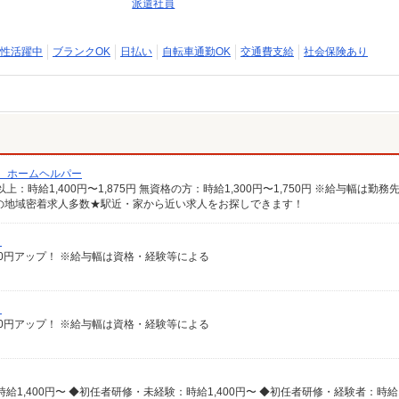
派遣社員
性活躍中
ブランクOK
日払い
自転車通勤OK
交通費支給
社会保険あり
/ ホームヘルパー
の地域密着求人多数★駅近・家から近い求人をお探しできます！
）
給100円アップ！ ※給与幅は資格・経験等による
）
給100円アップ！ ※給与幅は資格・経験等による