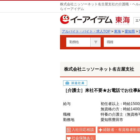
株式会社ニッソーネット名古屋支社の介護職・ヘルパ
らイーアイデム
エ
東海
アルバイト・バイト・求人TOP
>
東海
>
愛知県
>
勤務地
職種
株式会社ニッソーネット名古屋支社
派遣社員
［介護士］来社不要★お電話でお仕事
給与
初任者以上：時給1500
無資格の方：時給1400
職種
特養の介護士（無資格
勤務地
愛知県豊田市
入社日応相談
経験者・有資格者歓
社会保険あり