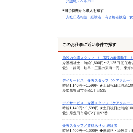
介護職・ヘルパー
同じ特徴から求人を探す
入社日応相談
経験者・有資格者歓迎
女
このお仕事に近い条件で探す
施設内介護スタッフ / 病院内看護助手 
愛知・静岡・岐阜・三重の東海一円。 東海
デイサービス 介護スタッフ（ケアクルー
時給1,140円〜1,599円 ★土日祝日は時
愛知県豊田市高橋1丁目535
デイサービス 介護スタッフ（ケアクルー
時給1,140円〜1,599円 ★土日祝日は時
愛知県豊田市曙町2丁目57番
介護スタッフ／資格あり or 経験者