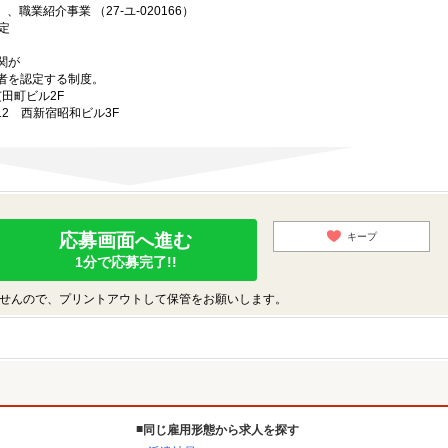
、職業紹介事業 （27-ユ-020166）
定
関が
者を認定する制度。
芝田町ビル2F
-12 西新宿昭和ビル3F
応募画面へ進む
キープ
1分で応募完了!!
せんので、プリントアウトして保管をお願いします。
同じ雇用形態から求人を探す