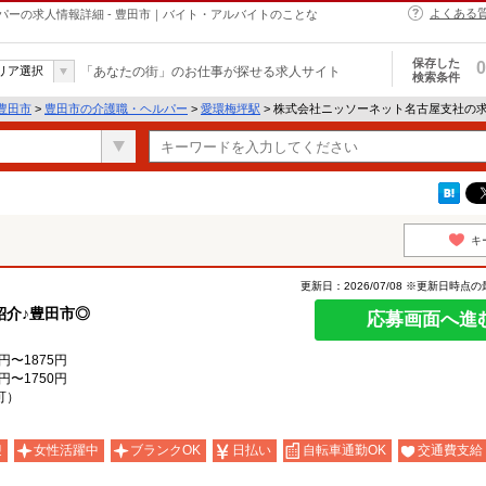
よくある
ーの求人情報詳細 - 豊田市｜バイト・アルバイトのことな
保存した
0
リア選択
「あなたの街」のお仕事が探せる求人サイト
検索条件
豊田市
>
豊田市の介護職・ヘルパー
>
愛環梅坪駅
> 株式会社ニッソーネット名古屋支社の
キ
更新日：2026/07/08 ※更新日時点
紹介♪豊田市◎
応募画面へ進
円〜1875円
円〜1750円
可）
迎
女性活躍中
ブランクOK
日払い
自転車通勤OK
交通費支給