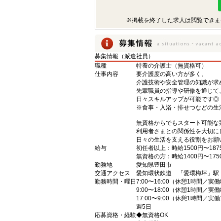
※掲載を終了した求人は閲覧できま
募集情報（派遣社員）
職種
特養の介護士（無資格可）
仕事内容
要介護度の高い方が多く、
介護技術や安全管理の知識が求
先輩職員の指導や研修を通じて
日々スキルアップが可能です◎
※食事・入浴・排せつなどの生
無資格からでもスタート可能な
利用者さまとの関係性を大切に
日々の生活を支える役割をお願
給与
初任者以上：時給1500円〜187
無資格の方：時給1400円〜175
勤務地
愛知県豊田市
交通アクセス
愛知環状鉄道 「愛環梅坪」駅
勤務時間・曜日
7:00〜16:00（休憩1時間／実
9:00〜18:00（休憩1時間／実
17:00〜9:00（休憩1時間／実
週5日
応募資格・経験
◆無資格OK