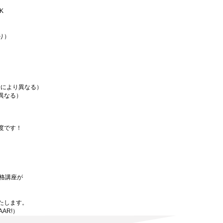
K
り）
場により異なる）
異なる）
度です！
資格講座が
たします。
AAR!）