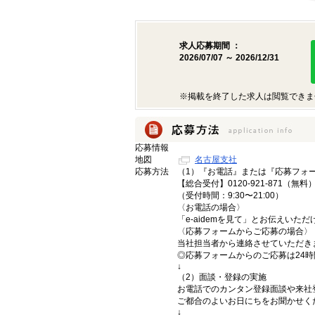
求人応募期間 ：
2026/07/07 ～ 2026/12/31
※掲載を終了した求人は閲覧できま
応募情報
地図
名古屋支社
応募方法
（1）『お電話』または『応募フォ
【総合受付】0120-921-871（無料
（受付時間：9:30〜21:00）
〈お電話の場合〉
「e-aidemを見て」とお伝えいた
〈応募フォームからご応募の場合〉
当社担当者から連絡させていただき
◎応募フォームからのご応募は24
↓
（2）面談・登録の実施
お電話でのカンタン登録面談や来社
ご都合のよいお日にちをお聞かせく
↓