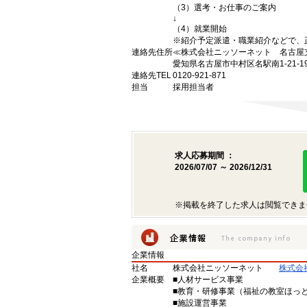
（3）選考・お仕事のご案内
↓
（4）就業開始
※紹介予定派遣・職業紹介などで、
連絡先住所
≪株式会社ニッソーネット 名古屋
愛知県名古屋市中村区名駅南1-21-
連絡先TEL
0120-921-871
担当
採用担当者
求人応募期間 ：
2026/07/07 ～ 2026/12/31
※掲載を終了した求人は閲覧できま
企業情報
社名
株式会社ニッソーネット
株式会
企業概要
■人材サービス事業
■教育・研修事業（福祉の教室ほっ
■施設運営事業