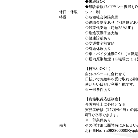
◆未経験OK
◆経験者歓迎♪ブランク復帰もO
休日・休暇
シフト制
待遇
◇各種社会保険完備
◇退職金制度あり（別途規定あ
◇残業代支給（時給25％UP）
◇別途夜勤手当支給
◇健康診断あり
◇交通費全額支給
◇有給休暇あり
◇車・バイク通勤OK！（※職
◇屋内原則禁煙（※職場により
【日払いOK！】
自分のペースに合わせて
日払いでお給料を受け取れる制
使いたい日だけ利用可能です。
※一部条件あり
【資格取得応援制度】
介護福祉士に必須となる
実務者研修（14万円相当）の
0円で取得できます。
※一部条件あり
備考
その他詳細は面談時にお伝えい
お仕事No.（a092800000RyqqI