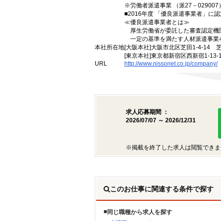
※労働者派遣事業 （派27－029007）
■2016年度 「優良派遣事業者」に認
≪優良派遣事業者とは≫
厚生労働省が委託した審査認定機
一定の基準を満たす人材派遣事業
本社所在地
[大阪本社]大阪市北区芝田1-4-14 
[東京本社]東京都新宿区西新宿1-13
URL
http://www.nissonet.co.jp/company/
求人応募期間 ：
2026/07/07 ～ 2026/12/31
※掲載を終了した求人は閲覧できま
このお仕事に関連する条件で探す
同じ職種から求人を探す