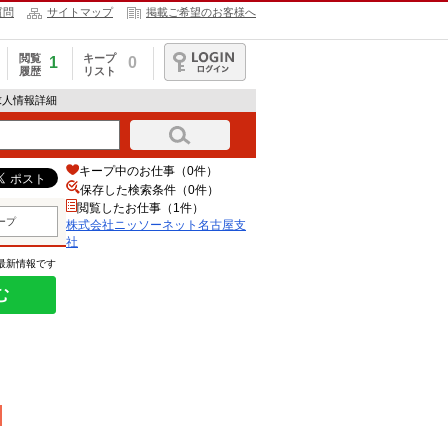
質問
サイトマップ
掲載ご希望のお客様へ
閲覧
キープ
1
0
履歴
リスト
ログイン
求人情報詳細
キープ中のお仕事（0件）
保存した検索条件（
0
件）
閲覧したお仕事（1件）
ープ
株式会社ニッソーネット名古屋支
社
の最新情報です
む