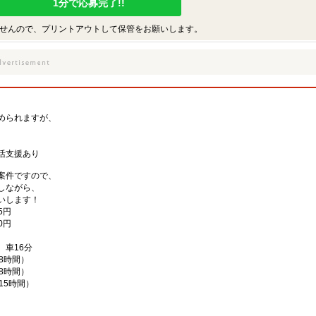
1分で応募完了!!
せんので、プリントアウトして保管をお願いします。
められますが、
、
活支援あり
案件ですので、
しながら、
いします！
5円
0円
 車16分
働8時間）
働8時間）
働15時間）