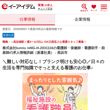
東海
の求人
▼エリア変更
仕事情報
企業情報
更新日：2026/08/03 ※更新日時点の最新情報です
派遣社員
職種：＜高浜港駅＞週3〜＆日払いOK◎高収入な看護スタッフ募集！
株式会社kotrio /●NG-H-2031116の看護師・保健師・看護助手・助
産師の求人情報詳細（派遣社員） - 高浜市
＼難しい対応なし！ブランク明けも安心◎／日々の
生活を専門知識でそっと支える看護のお仕事♪