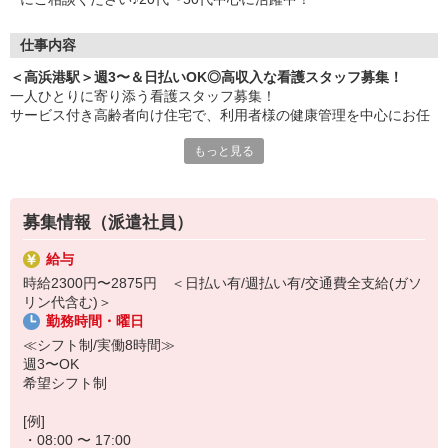
仕事内容
＜高浜港駅＞週3〜＆日払いOK◎高収入な看護スタッフ募集！
一人ひとりに寄り添う看護スタッフ募集！
サービス付き高齢者向け住宅で、利用者様の健康管理を中心にお任
せします♪
もっと見る
▼主なお仕事
・服薬管理
・バイタルチェック
募集情報（派遣社員）
・健康管理や見守り
・けがや急病の対応
給与
・お話相手/健康相談 など
時給2300円〜2875円 ＜日払い有/週払い有/交通費全支給(ガソ
リン代含む)＞
[日収例]
勤務時間・曜日
時給2300円×実働8h＝18,400円
≪シフト制/実働8時間≫
▼人気なポイント！
週3〜OK
・急な出費にも安心な「日払い・週払い」制度あり◎
希望シフト制
・週3〜で柔軟なシフト制！家事や趣味との両立も思いのまま♪
・健康管理がメインのため、ブランクがあっても安心して復帰でき
[例]
ます！
・08:00 〜 17:00