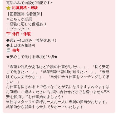
電話のみで面談が可能です♪
応募資格・経験
【正看護師/准看護師】
※どちらか必須
・経験に応じて優遇あり
・ブランクOK
休日・休暇
◆週2〜4日休み（希望休あり）
◆土日休み相談可
備考
★安心して働ける環境が大切★
『希望や制約があるけど介護の仕事がしたい…』、『長く安定
して働きたい…』、『就業部署の詳細が知りたい…』、『未経
験でも大丈夫かな…』、『自分に合う仕事をマッチングしてほ
しい…』
お仕事を探される上で色々なことが気になりますよね☆まずは
お気軽にご連絡ください!!お問い合わせだけでも構いません!!不
安を解消してお仕事始めましょう♪
当社はスタッフの皆様お一人お一人に専属の担当がおります。
就業前から就業中も全力でサポートいたします!!