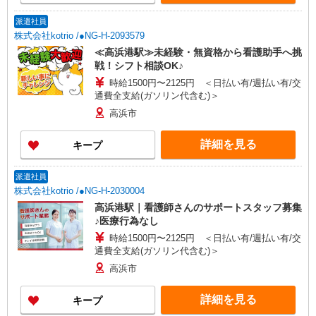
派遣社員
株式会社kotrio /●NG-H-2093579
≪高浜港駅≫未経験・無資格から看護助手へ挑
戦！シフト相談OK♪
時給1500円〜2125円 ＜日払い有/週払い有/交
通費全支給(ガソリン代含む)＞
高浜市
詳細を見る
キープ
派遣社員
株式会社kotrio /●NG-H-2030004
高浜港駅｜看護師さんのサポートスタッフ募集
♪医療行為なし
時給1500円〜2125円 ＜日払い有/週払い有/交
通費全支給(ガソリン代含む)＞
高浜市
詳細を見る
キープ