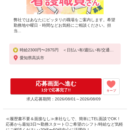
弊社ではあなたにピッタリの職場をご案内します。希望
勤務地や曜日・時間などお気軽にご相談ください。担
当...
時給2300円〜2875円 ＜日払い有/週払い有/交通費
全支給(ガソリン代含む)＞
愛知県高浜市
応募画面へ進む
1分で応募完了!!
キープ
求人応募期間：2026/08/01～2026/08/09
≪履歴書不要＆面接なし≫来社なしで、簡単にTEL面談でOK！
応募から最短3日〜勤務スタート◎ご希望のシフト/時給など気軽
にご相談ください♪20代〜50代中心に活躍中！