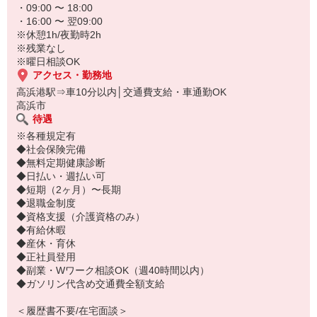
・09:00 〜 18:00
・16:00 〜 翌09:00
※休憩1h/夜勤時2h
※残業なし
※曜日相談OK
アクセス・勤務地
高浜港駅⇒車10分以内│交通費支給・車通勤OK
高浜市
待遇
※各種規定有
◆社会保険完備
◆無料定期健康診断
◆日払い・週払い可
◆短期（2ヶ月）〜長期
◆退職金制度
◆資格支援（介護資格のみ）
◆有給休暇
◆産休・育休
◆正社員登用
◆副業・Wワーク相談OK（週40時間以内）
◆ガソリン代含め交通費全額支給
＜履歴書不要/在宅面談＞