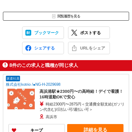
閲覧履歴を見る
ブックマーク
ポストする
シェアする
URLをシェア
8
件のこの求人と職種が同じ求人
派遣社員
株式会社kotrio /●NG-H-2029698
高浜港駅★2300円〜の高時給！デイで看護！
16時退勤OKで安心
時給2300円〜2875円＜交通費全額支給(ガソリ
ン代含む)/日払い可/週払い可＞
高浜市
詳細を見る
キープ