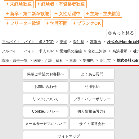
産休・育休取得実績あり
未経験歓迎
経験者・有資格者歓迎
新卒・第二新卒歓迎
女性活躍中
主婦・主夫歓迎
フリーター歓迎
学歴不問
ブランクOK
もっと見る
アルバイト・バイト・求人TOP
東海
愛知県
高浜市
株式会社kotrio /
アルバイト・バイト・求人TOP
愛知県の路線
名鉄三河線
高浜港駅
株式
職種・条件一覧
医療・介護・福祉
東海
愛知県
高浜市
株式会社kotr
掲載ご希望のお客様へ
よくある質問
お問い合わせ
利用規約
リンクについて
プライバシーポリシー
Cookieポリシー
個人情報保護方針
メールサービスについて
サイト運営会社
サイトマップ