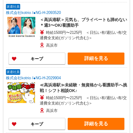
派遣社員
株式会社kotrio /●NG-H-2093520
＜高浜港駅＞元気も、プライベートも諦めない
＊週3〜OK/看護助手
時給1500円〜2125円 ＜日払い有/週払い有/交
通費全支給(ガソリン代含む)＞
高浜市
詳細を見る
キープ
派遣社員
株式会社kotrio /●NG-H-2029904
≪高浜港駅≫未経験・無資格から看護助手へ挑
戦！シフト相談OK♪
時給1500円〜2125円 ＜日払い有/週払い有/交
通費全支給(ガソリン代含む)＞
高浜市
詳細を見る
キープ