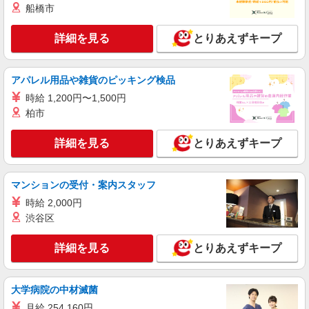
船橋市
時給1500円〜2125円 ＜日払い有/週払い有/交
通費全支給(ガソリン代含む)＞
詳細を見る
とりあえずキープ
鈴鹿市
詳細を見る
キープ
アパレル用品や雑貨のピッキング検品
時給 1,200円〜1,500円
パート
柏市
太陽の家
介護職員（フルタイム）
詳細を見る
とりあえずキープ
［時給］1,087円～＋処遇手当
三重県鈴鹿市西條町４９５番地の１
マンションの受付・案内スタッフ
詳細を見る
時給 2,000円
キープ
渋谷区
派遣社員
株式会社ニッソーネット名古屋支社
詳細を見る
とりあえずキープ
老健の介護士（資格必須）
初任者以上：時給1500円〜1875円
大学病院の中材滅菌
三重県鈴鹿市
月給 254,160円