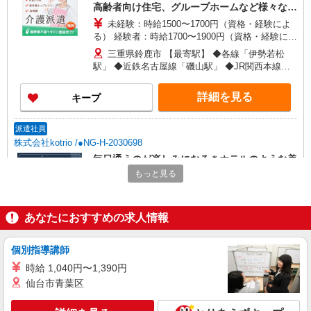
高齢者向け住宅、グループホームなど様々な勤
務先から選べます。
未経験：時給1500〜1700円（資格・経験によ
る） 経験者：時給1700〜1900円（資格・経験によ
る） ◎月収例 時給1900円×1日8時間×22日（週5
三重県鈴鹿市 【最寄駅】 ◆各線「伊勢若松
日）＝33万4400円 ◆昇給あり ◆支払い方法 ※日
駅」 ◆近鉄名古屋線「磯山駅」 ◆JR関西本線
払い/週払い/月払い対応も可能です。詳しくは面談
「加佐登駅」 ★その他、近隣に多数勤務地ありま
時にご相談ください。 ◆交通費：別途全額支給 ※
す！
詳細を見る
キープ
当社規定あり
派遣社員
株式会社kotrio /●NG-H-2030698
毎日通うのが楽しみになる＊ホテルのような美
しいサ高住のSTAFF
もっと見る
時給1500円〜2125円 ＜日払い有/週払い有/交
通費全支給(ガソリン代含む)＞
あなたにおすすめの求人情報
鈴鹿市
詳細を見る
個別指導講師
キープ
時給 1,040円〜1,390円
派遣社員
仙台市青葉区
株式会社kotrio /●NG-H-2093017