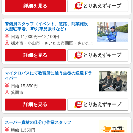
職員募集＊.・：゜
詳細を見る
とりあえずキープ
時給1500円〜2125円 ＜日払い有/週払い有/交
通費全支給(ガソリン代含む)＞
鈴鹿市
警備員スタッフ（イベント、道路、商業施設、
大型駐車場、JR列車見張りなど）
詳細を見る
キープ
日給 11,000円〜12,100円
栃木市・小山市・さいたま市西区・さいたま市岩槻区・久喜市・
派遣社員
株式会社kotrio /●NG-H-2029400
詳細を見る
とりあえずキープ
夕方までのデイサービス☆車の運転できる方優
遇【鈴鹿市駅】
マイクロバスにて教習所に通う生徒の送迎ドラ
時給1500円〜2125円 ＜日払い有/週払い有/交
イバー
通費全支給(ガソリン代含む)＞
日給 15,850円
鈴鹿市
箕面市
詳細を見る
キープ
詳細を見る
とりあえずキープ
派遣社員
株式会社kotrio /●NG-H-1992483
スーパー資材の仕分け作業スタッフ
[ 高収入 ]鈴鹿市駅近く【日収1.2万円】生活支
時給 1,350円
援員さん大募集！