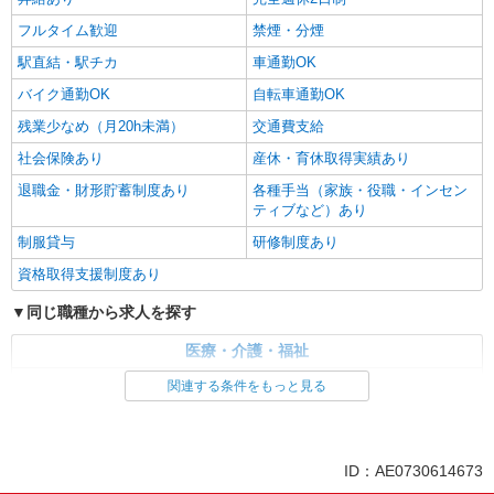
フルタイム歓迎
禁煙・分煙
駅直結・駅チカ
車通勤OK
バイク通勤OK
自転車通勤OK
残業少なめ（月20h未満）
交通費支給
社会保険あり
産休・育休取得実績あり
退職金・財形貯蓄制度あり
各種手当（家族・役職・インセン
ティブなど）あり
制服貸与
研修制度あり
資格取得支援制度あり
同じ職種から求人を探す
医療・介護・福祉
介護職・ヘルパー
関連する条件をもっと見る
同じ特徴から求人を探す
未経験歓迎
ミドル（40代～）活躍中
ID：AE0730614673
ボーナス・賞与あり
車通勤OK