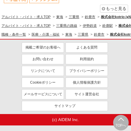
もっと見る
アルバイト・バイト・求人TOP
東海
三重県
鈴鹿市
株式会社kotrio /
アルバイト・バイト・求人TOP
三重県の路線
伊勢鉄道
鈴鹿駅
株式会社k
職種・条件一覧
医療・介護・福祉
東海
三重県
鈴鹿市
株式会社kotr
掲載ご希望のお客様へ
よくある質問
お問い合わせ
利用規約
リンクについて
プライバシーポリシー
Cookieポリシー
個人情報保護方針
メールサービスについて
サイト運営会社
サイトマップ
(c) AIDEM Inc.
TOPへ