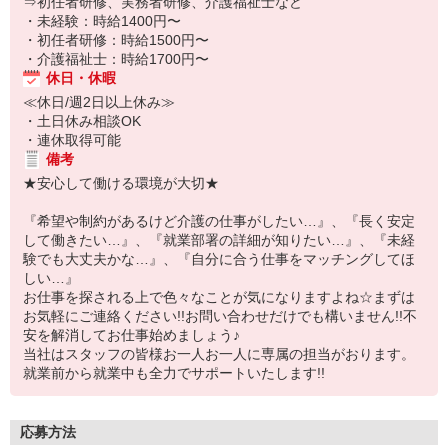
⇒初任者研修、実務者研修、介護福祉士など
・未経験：時給1400円〜
・初任者研修：時給1500円〜
・介護福祉士：時給1700円〜
休日・休暇
≪休日/週2日以上休み≫
・土日休み相談OK
・連休取得可能
備考
★安心して働ける環境が大切★
『希望や制約があるけど介護の仕事がしたい…』、『長く安定
して働きたい…』、『就業部署の詳細が知りたい…』、『未経
験でも大丈夫かな…』、『自分に合う仕事をマッチングしてほ
しい…』
お仕事を探される上で色々なことが気になりますよね☆まずは
お気軽にご連絡ください!!お問い合わせだけでも構いません!!不
安を解消してお仕事始めましょう♪
当社はスタッフの皆様お一人お一人に専属の担当がおります。
就業前から就業中も全力でサポートいたします!!
応募方法