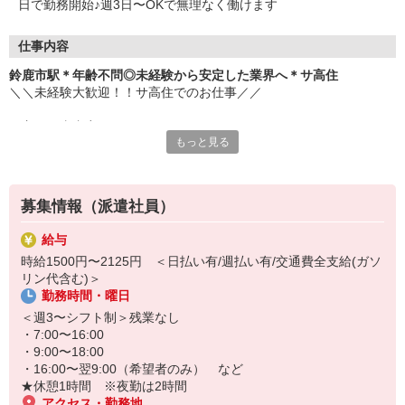
日で勤務開始♪週3日〜OKで無理なく働けます
仕事内容
鈴鹿市駅＊年齢不問◎未経験から安定した業界へ＊サ高住
＼＼未経験大歓迎！！サ高住でのお仕事／／
▼主な仕事内容
もっと見る
・日常生活の見守り
・身の回りの介助
・エントランスの清掃
・生活相談やお話の相手 など
募集情報（派遣社員）
元コンビニ店員・アパレル販売・ホテルのフロントスタッフなど、
給与
安定の医療福祉業界で働きたくて転職し、接客経験を活かして活躍
時給1500円〜2125円 ＜日払い有/週払い有/交通費全支給(ガソ
中のスタッフ多数。
リン代含む)＞
勤務時間・曜日
お元気な入居者様が多く、スケジュールにもゆとりがあるため、バ
タバタせずに自分のペースで落ち着いて働けます♪
＜週3〜シフト制＞残業なし
・7:00〜16:00
「安定した業界で長く働きたい」
・9:00〜18:00
「人と関わる仕事をしたい」
・16:00〜翌9:00（希望者のみ） など
そんな方におすすめです！
★休憩1時間 ※夜勤は2時間
ぜひ、お気軽にご応募ください♪
アクセス・勤務地