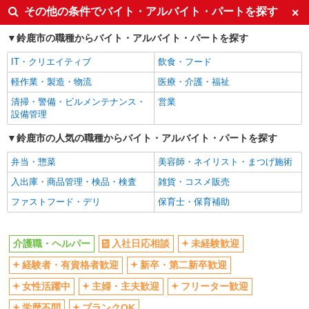
その他の条件でバイト・アルバイト・パートを探す
交通費支給
社会保険あり
鈴鹿市の職種からバイト・アルバイト・パートを探す
産休・育休取得実績あり
IT・クリエイティブ
飲食・フード
軽作業・製造・物流
医療・介護・福祉
清掃・警備・ビルメンテナンス・
営業
設備管理
鈴鹿市の人気の職種からバイト・アルバイト・パートを探す
弁当・惣菜
美容師・ネイリスト・まつげ施術
入出庫・商品管理・検品・検査
雑貨・コスメ販売
ファストフード・デリ
保育士・保育補助
介護職・ヘルパー
入社日応相談
未経験歓迎
経験者・有資格者歓迎
新卒・第二新卒歓迎
女性活躍中
主婦・主夫歓迎
フリーター歓迎
学歴不問
ブランクOK