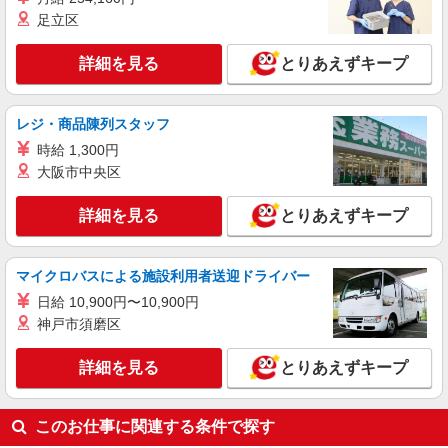
足立区
詳細を見る
キープ
詳細を見る
とりあえずキープ
派遣社員
株式会社ニッソーネット名古屋支社
ショートステイの介護士（無資格可）
レジ・商品陳列スタッフ
初任者以上：時給1500円〜1875円 無資格の
時給 1,300円
方：時給1400円〜1750円
大阪市中央区
三重県鈴鹿市
詳細を見る
とりあえずキープ
詳細を見る
キープ
マイクロバスによる施設利用者送迎ドライバー
派遣社員
株式会社ニッソーネット名古屋支社
日給 10,900円〜10,900円
特養の介護士（無資格可）
神戸市須磨区
初任者以上：時給1500円〜1875円 無資格の
方：時給1400円〜1750円
詳細を見る
とりあえずキープ
三重県鈴鹿市
このお仕事に関連する条件で探す
詳細を見る
キープ