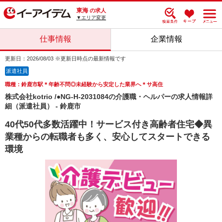
東海
の求人
▼エリア変更
仕事情報
企業情報
更新日：2026/08/03 ※更新日時点の最新情報です
派遣社員
職種：鈴鹿市駅＊年齢不問◎未経験から安定した業界へ＊サ高住
株式会社kotrio /●NG-H-2031084の介護職・ヘルパーの求人情報詳
細（派遣社員） - 鈴鹿市
40代50代多数活躍中！サービス付き高齢者住宅◆異
業種からの転職者も多く、安心してスタートできる
環境