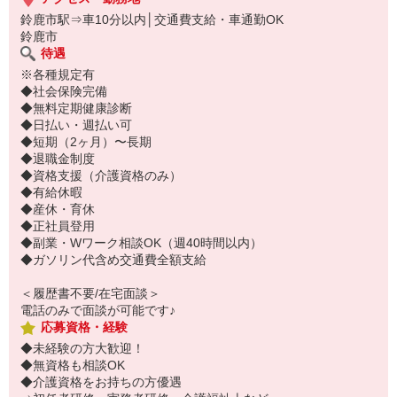
鈴鹿市駅⇒車10分以内│交通費支給・車通勤OK
鈴鹿市
待遇
※各種規定有
◆社会保険完備
◆無料定期健康診断
◆日払い・週払い可
◆短期（2ヶ月）〜長期
◆退職金制度
◆資格支援（介護資格のみ）
◆有給休暇
◆産休・育休
◆正社員登用
◆副業・Wワーク相談OK（週40時間以内）
◆ガソリン代含め交通費全額支給
＜履歴書不要/在宅面談＞
電話のみで面談が可能です♪
応募資格・経験
◆未経験の方大歓迎！
◆無資格も相談OK
◆介護資格をお持ちの方優遇