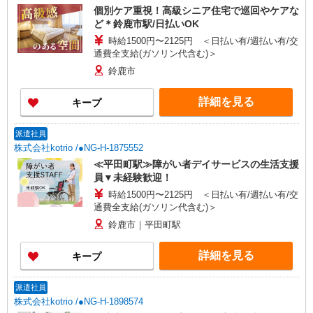
個別ケア重視！高級シニア住宅で巡回やケアな
ど＊鈴鹿市駅/日払いOK
時給1500円〜2125円 ＜日払い有/週払い有/交
通費全支給(ガソリン代含む)＞
鈴鹿市
詳細を見る
キープ
派遣社員
株式会社kotrio /●NG-H-1875552
≪平田町駅≫障がい者デイサービスの生活支援
員▼未経験歓迎！
時給1500円〜2125円 ＜日払い有/週払い有/交
通費全支給(ガソリン代含む)＞
鈴鹿市｜平田町駅
詳細を見る
キープ
派遣社員
株式会社kotrio /●NG-H-1898574