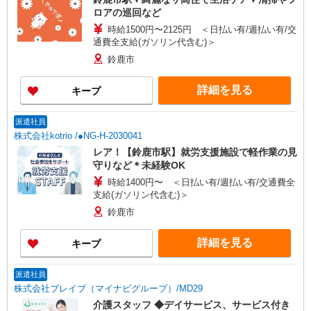
ロアの巡回など
時給1500円〜2125円 ＜日払い有/週払い有/交
通費全支給(ガソリン代含む)＞
鈴鹿市
詳細を見る
キープ
派遣社員
株式会社kotrio /●NG-H-2030041
レア！【鈴鹿市駅】就労支援施設で軽作業の見
守りなど＊未経験OK
時給1400円〜 ＜日払い有/週払い有/交通費全
支給(ガソリン代含む)＞
鈴鹿市
詳細を見る
キープ
派遣社員
株式会社ブレイブ（マイナビグループ）/MD29
介護スタッフ ◆デイサービス、サービス付き