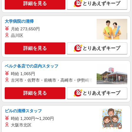
詳細を見る
とりあえずキープ
OK！子育て世代活躍中
時給1500円〜2125円 ＜日払い有/週払い有/交
通費全支給(ガソリン代含む)＞
大学病院の清掃
鈴鹿市
月給 273,650円
品川区
詳細を見る
キープ
詳細を見る
とりあえずキープ
派遣社員
株式会社kotrio /●NG-H-1875364
≪鈴鹿市駅≫高収入＆負担少！高級シニアマン
ベルク各店での店内スタッフ
ションの支援STAFF
時給 1,065円
時給1500円〜2125円 ＜日払い有/週払い有/交
古河市・佐野市・前橋市・高崎市・伊勢崎市・太田市・館林市・
通費全支給(ガソリン代含む)＞
鈴鹿市
詳細を見る
とりあえずキープ
詳細を見る
キープ
ビルの清掃スタッフ
派遣社員
時給 1,200円〜1,200円
株式会社kotrio /●NG-H-1992433
大阪市北区
鈴鹿市駅≫高収入！シニア向け高級マンション