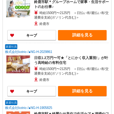
鈴鹿市駅＊グループホームで家事・生活サポー
トのお仕事♪
時給1500円〜2125円 ＜日払い有/週払い有/交
通費全支給(ガソリン代含む)＞
鈴鹿市
詳細を見る
キープ
派遣社員
株式会社kotrio /●NG-H-2029861
日収1.2万円〜可★「とにかく収入重視!」が叶
う高時給の有料住宅
時給1500円〜2125円 ＜日払い有/週払い有/交
通費全支給(ガソリン代含む)＞
鈴鹿市
詳細を見る
キープ
派遣社員
株式会社kotrio /●NG-H-1905825
鈴鹿市駅▼綺麗なサ高住で生活ケア▼清掃やフ