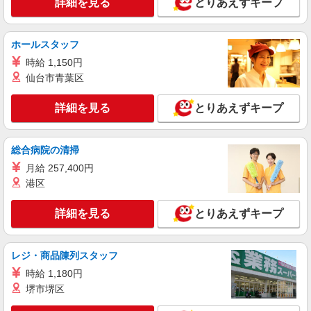
鈴鹿市駅★未経験OKの人間関係に悩まない職
詳細を見る
とりあえずキープ
場へ★サ高住スタッフ
時給1500円〜2125円 ＜日払い有/週払い有/交
通費全支給(ガソリン代含む)＞
ホールスタッフ
鈴鹿市
時給 1,150円
仙台市青葉区
詳細を見る
キープ
詳細を見る
とりあえずキープ
派遣社員
株式会社kotrio /●NG-H-1907498
総合病院の清掃
鈴鹿市*デイでの生活補助☆新たなスキルを身
につけて長く働く♪
月給 257,400円
港区
時給1500円〜2150円 ＜日払い有/週払い有/交
通費全支給(ガソリン代含む)＞
詳細を見る
とりあえずキープ
鈴鹿市
詳細を見る
キープ
レジ・商品陳列スタッフ
時給 1,180円
派遣社員
堺市堺区
株式会社kotrio /●NG-H-2029591
＜鈴鹿市＞デイサービスSTAFF＊16時退社も