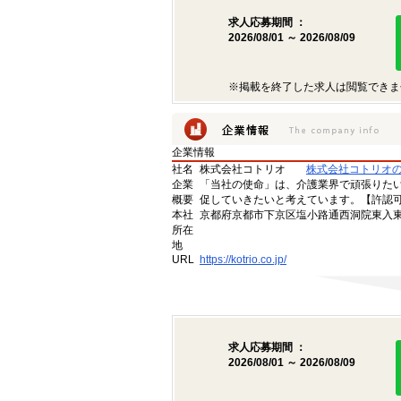
求人応募期間 ：
2026/08/01 ～ 2026/08/09
※掲載を終了した求人は閲覧できま
企業情報
社名
株式会社コトリオ
株式会社コトリオ
企業
「当社の使命」は、介護業界で頑張りた
概要
促していきたいと考えています。【許認可番号】
本社
京都府京都市下京区塩小路通西洞院東入東塩
所在
地
URL
https://kotrio.co.jp/
求人応募期間 ：
2026/08/01 ～ 2026/08/09