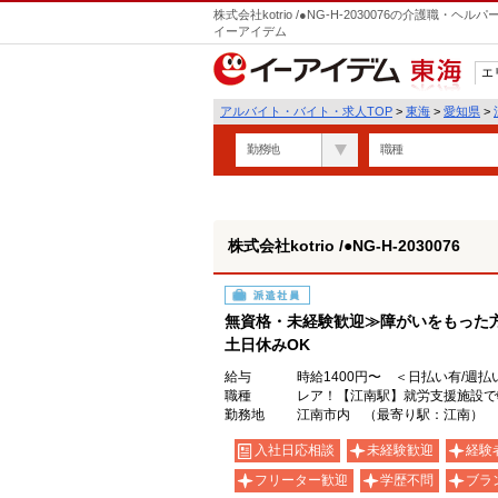
株式会社kotrio /●NG-H-2030076の介護職
イーアイデム
エ
東海
アルバイト・バイト・求人TOP
>
東海
>
愛知県
>
勤務地
職種
株式会社kotrio /●NG-H-2030076
派遣社員
無資格・未経験歓迎≫障がいをもった
土日休みOK
給与
時給1400円〜 ＜日払い有/週払
職種
レア！【江南駅】就労支援施設で
勤務地
江南市内 （最寄り駅：江南）
入社日応相談
未経験歓迎
経験
フリーター歓迎
学歴不問
ブラ