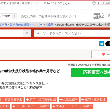
よくある
・ヘルパーの求人情報詳細 - 江南市｜バイト・アルバイトのことなら
保存した
0
リア選択
「あなたの街」のお仕事が探せる求人サイト
検索条件
江南市
>
江南市の介護職・ヘルパー
>
柏森駅
> 株式会社kotrio /●NG-H-2030076の求人情
キ
更新日：2026/08/03 ※更新日時点
方の就労支援◎検品や軽作業の見守など♪
応募画面へ進
い有/交通費全支給(ガソリン代含む)＞
軽作業の見守りなど＊未経験OK
者・有資格者歓迎
新卒・第二新卒歓迎
女性活躍中
主婦・主夫歓迎
ンクOK
ミドル（40代～）活躍中
エルダー（50代～）活躍中