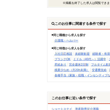
※掲載を終了した求人は閲覧できま
このお仕事に関連する条件で探す
同じ職種から求人を探す
介護職・ヘルパー
同じ特徴から求人を探す
入社日応相談
未経験歓迎
経験者・有資
ブランクOK
ミドル（40代～）活躍中
昇給あり
完全週休2日制
フルタイム歓
残業少なめ（月20h未満）
交通費支給
各種手当（家族・役職・インセンティブ
このお仕事に近い条件で探す
ショートステイ 準夜勤専従介護職