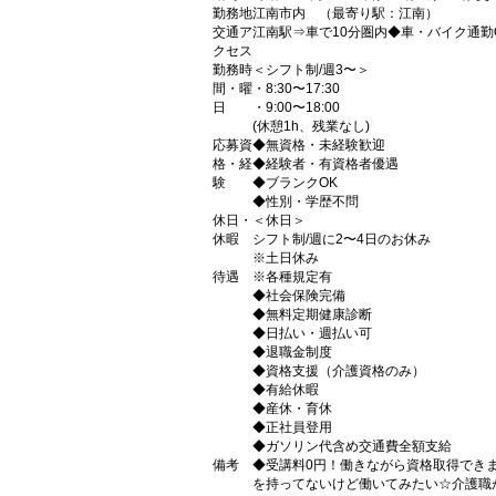
勤務地
江南市内 （最寄り駅：江南）
交通ア
江南駅⇒車で10分圏内◆車・バイク通勤
クセス
勤務時
＜シフト制/週3〜＞
間・曜
・8:30〜17:30
日
・9:00〜18:00
(休憩1h、残業なし)
応募資
◆無資格・未経験歓迎
格・経
◆経験者・有資格者優遇
験
◆ブランクOK
◆性別・学歴不問
休日・
＜休日＞
休暇
シフト制/週に2〜4日のお休み
※土日休み
待遇
※各種規定有
◆社会保険完備
◆無料定期健康診断
◆日払い・週払い可
◆退職金制度
◆資格支援（介護資格のみ）
◆有給休暇
◆産休・育休
◆正社員登用
◆ガソリン代含め交通費全額支給
備考
◆受講料0円！働きながら資格取得でき
を持ってないけど働いてみたい☆介護職