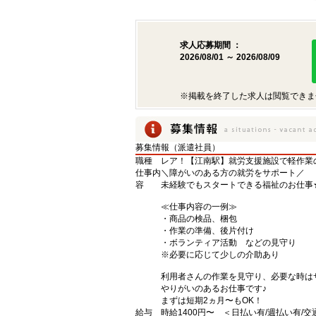
求人応募期間 ：
2026/08/01 ～ 2026/08/09
※掲載を終了した求人は閲覧できま
募集情報（派遣社員）
職種
レア！【江南駅】就労支援施設で軽作業
仕事内
＼障がいのある方の就労をサポート／
容
未経験でもスタートできる福祉のお仕事
≪仕事内容の一例≫
・商品の検品、梱包
・作業の準備、後片付け
・ボランティア活動 などの見守り
※必要に応じて少しの介助あり
利用者さんの作業を見守り、必要な時は
やりがいのあるお仕事です♪
まずは短期2ヵ月〜もOK！
給与
時給1400円〜 ＜日払い有/週払い有/