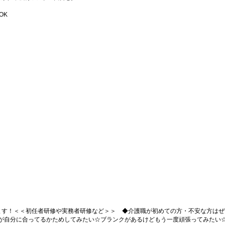
OK
ます！＜＜初任者研修や実務者研修など＞＞ ◆介護職が初めての方・不安な方はぜ
が自分に合ってるかためしてみたい☆ブランクがあるけどもう一度頑張ってみたい