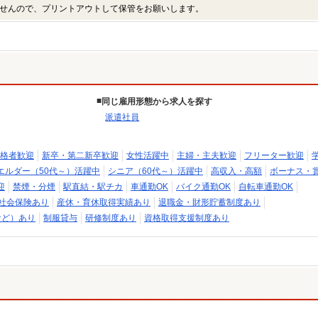
せんので、プリントアウトして保管をお願いします。
同じ雇用形態から求人を探す
派遣社員
格者歓迎
新卒・第二新卒歓迎
女性活躍中
主婦・主夫歓迎
フリーター歓迎
エルダー（50代～）活躍中
シニア（60代～）活躍中
高収入・高額
ボーナス・
迎
禁煙・分煙
駅直結・駅チカ
車通勤OK
バイク通勤OK
自転車通勤OK
社会保険あり
産休・育休取得実績あり
退職金・財形貯蓄制度あり
など）あり
制服貸与
研修制度あり
資格取得支援制度あり