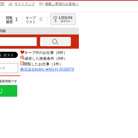
質問
サイトマップ
掲載ご希望のお客様へ
閲覧
キープ
1
0
履歴
リスト
ログイン
報詳細
キープ中のお仕事（0件）
保存した検索条件（
0
件）
閲覧したお仕事（1件）
ープ
株式会社kotrio /●NG-H-2030076
の最新情報です
む