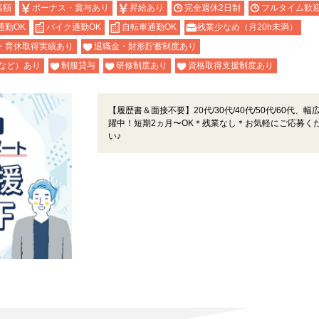
高額
ボーナス・賞与あり
昇給あり
完全週休2日制
フルタイム歓
通勤OK
バイク通勤OK
自転車通勤OK
残業少なめ（月20h未満）
・育休取得実績あり
退職金・財形貯蓄制度あり
など）あり
制服貸与
研修制度あり
資格取得支援制度あり
【履歴書＆面接不要】20代/30代/40代/50代/60代、幅
躍中！短期2ヵ月〜OK＊残業なし＊お気軽にご応募く
い♪