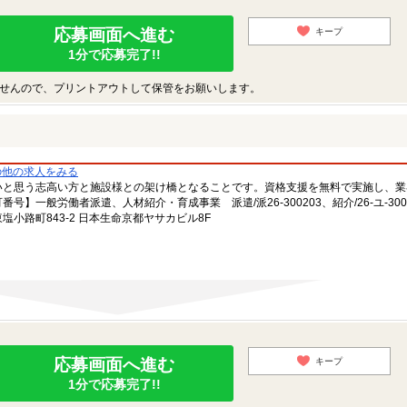
応募画面へ進む
キープ
1分で応募完了!!
せんので、プリントアウトして保管をお願いします。
の他の求人をみる
いと思う志高い方と施設様との架け橋となることです。資格支援を無料で実施し、業
一般労働者派遣、人材紹介・育成事業 派遣/派26-300203、紹介/26-ユ-300
小路町843-2 日本生命京都ヤサカビル8F
応募画面へ進む
キープ
1分で応募完了!!