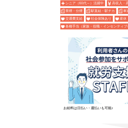
シニア（60代～）活躍中
高収入・
禁煙・分煙
駅直結・駅チカ
車
交通費支給
社会保険あり
産休
各種手当（家族・役職・インセンティブ
お給料は日払い・週払いも可能♪