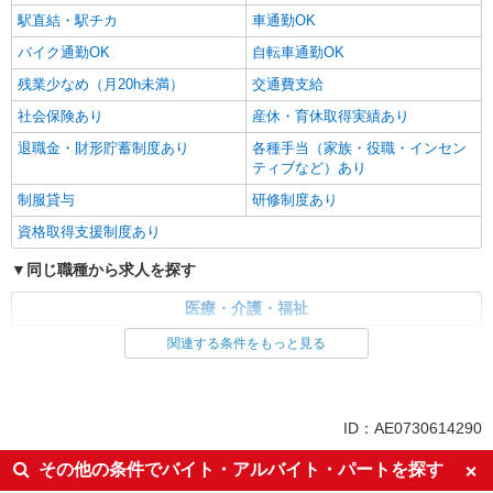
駅直結・駅チカ
車通勤OK
バイク通勤OK
自転車通勤OK
残業少なめ（月20h未満）
交通費支給
社会保険あり
産休・育休取得実績あり
退職金・財形貯蓄制度あり
各種手当（家族・役職・インセン
ティブなど）あり
制服貸与
研修制度あり
資格取得支援制度あり
同じ職種から求人を探す
医療・介護・福祉
看護師・保健師・看護助手・助産師
関連する条件をもっと見る
同じ特徴から求人を探す
未経験歓迎
ミドル（40代～）活躍中
ID：AE0730614290
ボーナス・賞与あり
車通勤OK
その他の条件でバイト・アルバイト・パートを探す
交通費支給
社会保険あり