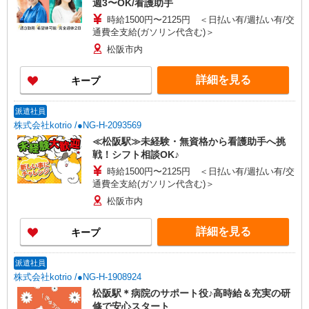
週3〜OK/看護助手
時給1500円〜2125円 ＜日払い有/週払い有/交
通費全支給(ガソリン代含む)＞
松阪市内
詳細を見る
キープ
派遣社員
株式会社kotrio /●NG-H-2093569
≪松阪駅≫未経験・無資格から看護助手へ挑
戦！シフト相談OK♪
時給1500円〜2125円 ＜日払い有/週払い有/交
通費全支給(ガソリン代含む)＞
松阪市内
詳細を見る
キープ
派遣社員
株式会社kotrio /●NG-H-1908924
松阪駅＊病院のサポート役♪高時給＆充実の研
修で安心スタート