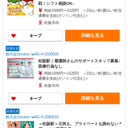
戦！シフト相談OK♪
時給1500円〜2125円 ＜日払い有/週払い有/交
通費全支給(ガソリン代含む)＞
松阪市内
詳細を見る
キープ
派遣社員
株式会社kotrio /●NG-H-2030020
松阪駅｜看護師さんのサポートスタッフ募集♪
医療行為なし
時給1500円〜2125円 ＜日払い有/週払い有/交
通費全支給(ガソリン代含む)＞
松阪市内
詳細を見る
キープ
派遣社員
株式会社kotrio /●NG-H-2093515
＜松阪駅＞元気も、プライベートも諦めない＊