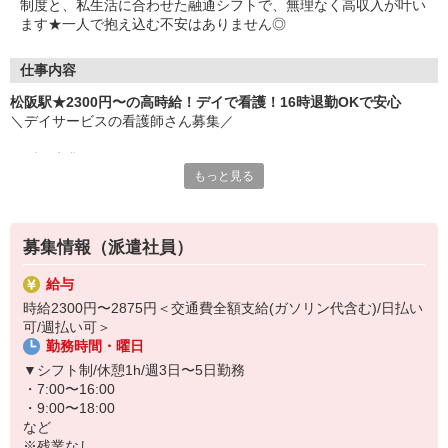
制度と、私生活に合わせた融通シフトで、無理なく高収入が叶い
ます★一人で抱え込む不安はありません◎
仕事内容
松阪駅★2300円〜の高時給！デイで看護！16時退勤OKで安心
＼デイサービスの看護師さん募集／
まずは先輩との同行研修からスタート！
もっと見る
▼お仕事例
・健康管理（バイタルチェック）
・服薬管理
募集情報（派遣社員）
・介護職員や訪問医との連携
・看護記録の作成 等
給与
時給2300円〜2875円＜交通費全額支給(ガソリン代含む)/日払い
日勤のみでシフトの融通が利くので、
可/週払い可＞
無理なく長く続けられますよ♪
勤務時間・曜日
周囲とのコミュニケーションを大切にできる方、大歓迎◎
▼シフト制/休憩1h/週3日〜5日勤務
・7:00〜16:00
・9:00〜18:00
など
※残業なし