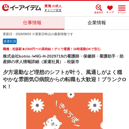
東海
の求人
▼エリア変更
仕事情報
企業情報
更新日：2026/08/03 ※更新日時点の最新情報です
派遣社員
職種：松阪駅★2300円〜の高時給！デイで看護！16時退勤OKで安心
株式会社kotrio /●NG-H-2029719の看護師・保健師・看護助手・助
産師の求人情報詳細（派遣社員） - 松阪市
夕方退勤など理想のシフトが叶う、風通しがよく穏
やかな雰囲気◎病院からの転職も大歓迎！ブランクO
K！