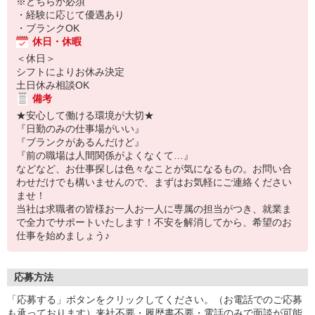
※どちらか必須
・経験に応じて優遇あり
・ブランクOK
休日・休暇
＜休日＞
シフトによりお休み決定
土日休み相談OK
備考
★安心して働ける環境が大切★
『日勤のみの仕事場がいい』
『ブランクがあるんだけど』
『前の職場は人間関係がよくなくて…』
などなど、お仕事探しは色々なことが気になるもの。お問い合
わせだけでも構いませんので、まずはお気軽にご連絡ください
ませ！
当社は求職者の皆様お一人お一人に専属の担当がつき、就業ま
で全力でサポートいたします！不安を解消してから、希望のお
仕事を始めましょう♪
応募方法
「応募する」ボタンをクリックしてください。（お電話でのご応募
も承っております）来社不要・履歴書不要・電話のみで面談が可能