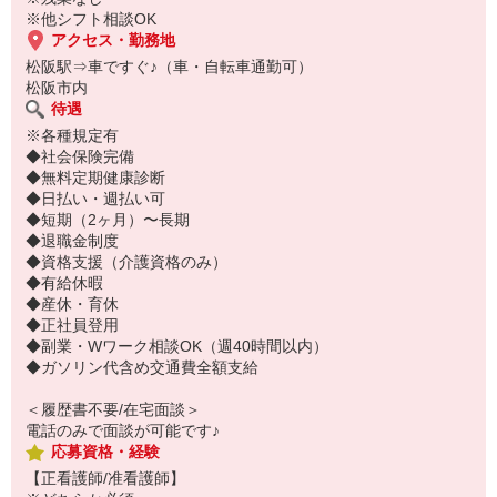
※他シフト相談OK
アクセス・勤務地
松阪駅⇒車ですぐ♪（車・自転車通勤可）
松阪市内
待遇
※各種規定有
◆社会保険完備
◆無料定期健康診断
◆日払い・週払い可
◆短期（2ヶ月）〜長期
◆退職金制度
◆資格支援（介護資格のみ）
◆有給休暇
◆産休・育休
◆正社員登用
◆副業・Wワーク相談OK（週40時間以内）
◆ガソリン代含め交通費全額支給
＜履歴書不要/在宅面談＞
電話のみで面談が可能です♪
応募資格・経験
【正看護師/准看護師】