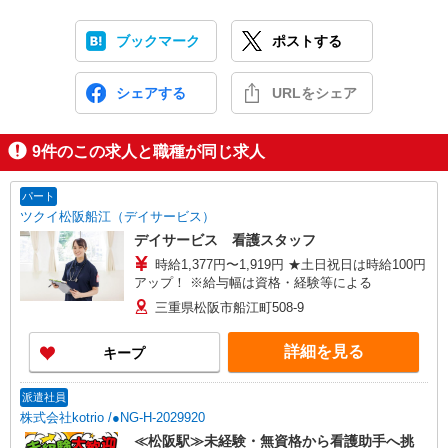
ブックマーク
ポストする
シェアする
URLをシェア
9
件のこの求人と職種が同じ求人
パート
ツクイ松阪船江（デイサービス）
デイサービス 看護スタッフ
時給1,377円〜1,919円 ★土日祝日は時給100円
アップ！ ※給与幅は資格・経験等による
三重県松阪市船江町508-9
詳細を見る
キープ
派遣社員
株式会社kotrio /●NG-H-2029920
≪松阪駅≫未経験・無資格から看護助手へ挑