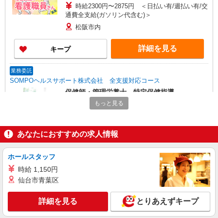
時給2300円〜2875円 ＜日払い有/週払い有/交
通費全支給(ガソリン代含む)＞
松阪市内
詳細を見る
キープ
業務委託
SOMPOヘルスサポート株式会社 全支援対応コース
保健師・管理栄養士 特定保健指導
もっと見る
報酬：出来高制 報酬額（消費税抜き）： ・事
業所一括面談(対面) 1日：10,000円〜14,716円 ・
個別訪問(対面) 1件：4,286円〜5,239円 ・遠隔面
【活動エリア】三重県松阪市及びその周辺
談 1件：1,500〜1,691円 ・電話支援 1件：
あなたにおすすめの求人情報
1,000円〜1,429円 ・ICTメール支援 1件：500円
詳細を見る
キープ
※上記金額に消費税を加えた金額をお支払いいた
ホールスタッフ
します ※交通費・電話代は弊社負担。その他、支
援内容により細則あり。
時給 1,150円
仙台市青葉区
詳細を見る
とりあえずキープ