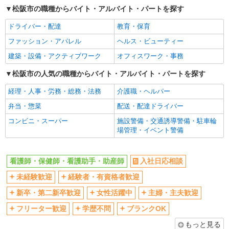
松阪市の職種からバイト・アルバイト・パートを探す
産休・育休取得実績あり
ドライバー・配達
教育・保育
ファッション・アパレル
ヘルス・ビューティー
建築・設備・アクティブワーク
オフィスワーク・事務
松阪市の人気の職種からバイト・アルバイト・パートを探す
経理・人事・労務・総務・法務
介護職・ヘルパー
弁当・惣菜
配送・配達ドライバー
コンビニ・スーパー
施設警備・交通誘導警備・駐車輪
場管理・イベント警備
看護師・保健師・看護助手・助産師
入社日応相談
未経験歓迎
経験者・有資格者歓迎
新卒・第二新卒歓迎
女性活躍中
主婦・主夫歓迎
フリーター歓迎
学歴不問
ブランクOK
もっと見る