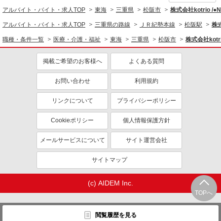
アルバイト・バイト・求人TOP
東海
三重県
松阪市
株式会社kotrio /
アルバイト・バイト・求人TOP
三重県の路線
ＪＲ紀勢本線
松阪駅
株式
職種・条件一覧
医療・介護・福祉
東海
三重県
松阪市
株式会社kotr
掲載ご希望のお客様へ
よくある質問
お問い合わせ
利用規約
リンクについて
プライバシーポリシー
Cookieポリシー
個人情報保護方針
メールサービスについて
サイト運営会社
サイトマップ
(c) AIDEM Inc.
TOPへ
閲覧履歴を見る