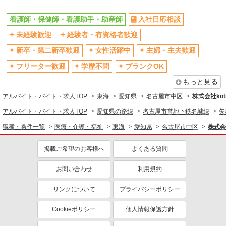
看護師・保健師・看護助手・助産師
入社日応相談
未経験歓迎
経験者・有資格者歓迎
新卒・第二新卒歓迎
女性活躍中
主婦・主夫歓迎
フリーター歓迎
学歴不問
ブランクOK
もっと見る
アルバイト・バイト・求人TOP
東海
愛知県
名古屋市中区
株式会社kotr
アルバイト・バイト・求人TOP
愛知県の路線
名古屋市営地下鉄名城線
矢
職種・条件一覧
医療・介護・福祉
東海
愛知県
名古屋市中区
株式会社
掲載ご希望のお客様へ
よくある質問
お問い合わせ
利用規約
リンクについて
プライバシーポリシー
Cookieポリシー
個人情報保護方針