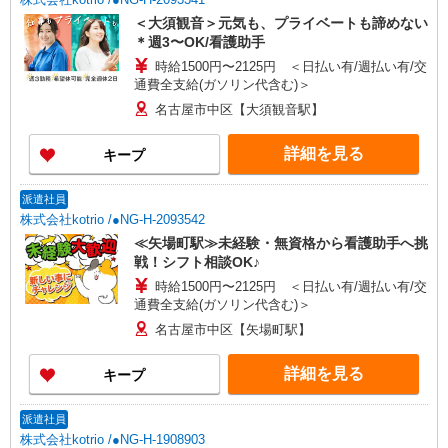
＜大須観音＞元気も、プライベートも諦めない
＊週3〜OK/看護助手
時給1500円〜2125円 ＜日払い有/週払い有/交
通費全支給(ガソリン代含む)＞
名古屋市中区【大須観音駅】
詳細を見る
キープ
派遣社員
株式会社kotrio /●NG-H-2093542
≪矢場町駅≫未経験・無資格から看護助手へ挑
戦！シフト相談OK♪
時給1500円〜2125円 ＜日払い有/週払い有/交
通費全支給(ガソリン代含む)＞
名古屋市中区【矢場町駅】
詳細を見る
キープ
派遣社員
株式会社kotrio /●NG-H-1908903