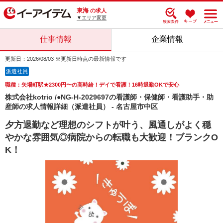
東海
の求人
▼エリア変更
仕事情報
企業情報
更新日：2026/08/03 ※更新日時点の最新情報です
派遣社員
職種：矢場町駅★2300円〜の高時給！デイで看護！16時退勤OKで安心
株式会社kotrio /●NG-H-2029697の看護師・保健師・看護助手・助
産師の求人情報詳細（派遣社員） - 名古屋市中区
夕方退勤など理想のシフトが叶う、風通しがよく穏
やかな雰囲気◎病院からの転職も大歓迎！ブランクO
K！