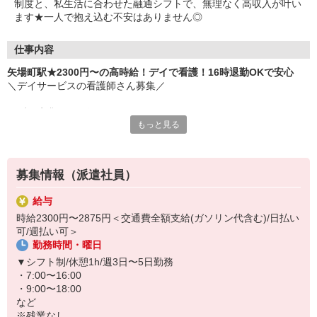
制度と、私生活に合わせた融通シフトで、無理なく高収入が叶い
ます★一人で抱え込む不安はありません◎
仕事内容
矢場町駅★2300円〜の高時給！デイで看護！16時退勤OKで安心
＼デイサービスの看護師さん募集／
まずは先輩との同行研修からスタート！
もっと見る
▼お仕事例
・健康管理（バイタルチェック）
・服薬管理
募集情報（派遣社員）
・介護職員や訪問医との連携
・看護記録の作成 等
給与
時給2300円〜2875円＜交通費全額支給(ガソリン代含む)/日払い
日勤のみでシフトの融通が利くので、
可/週払い可＞
無理なく長く続けられますよ♪
勤務時間・曜日
周囲とのコミュニケーションを大切にできる方、大歓迎◎
▼シフト制/休憩1h/週3日〜5日勤務
・7:00〜16:00
・9:00〜18:00
など
※残業なし