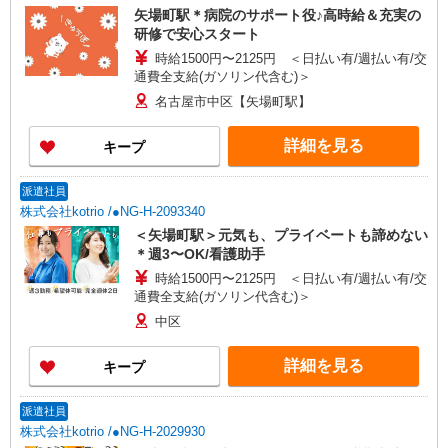
矢場町駅＊病院のサポート役♪高時給＆充実の
研修で安心スタート
時給1500円〜2125円 ＜日払い有/週払い有/交
通費全支給(ガソリン代含む)＞
名古屋市中区【矢場町駅】
詳細を見る
キープ
派遣社員
株式会社kotrio /●NG-H-2093340
＜矢場町駅＞元気も、プライベートも諦めない
＊週3〜OK/看護助手
時給1500円〜2125円 ＜日払い有/週払い有/交
通費全支給(ガソリン代含む)＞
中区
詳細を見る
キープ
派遣社員
株式会社kotrio /●NG-H-2029930