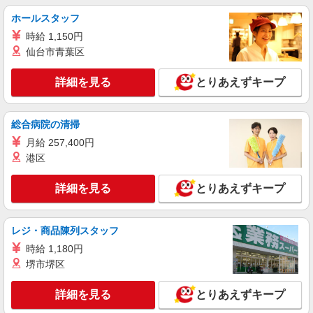
な看護スタッフ
ホールスタッフ
時給2300円〜2875円 ＜日払い有/週払い有/交
時給 1,150円
通費全支給(ガソリン代含む)＞
仙台市青葉区
名古屋市中区【矢場町駅】
詳細を見る
とりあえずキープ
詳細を見る
キープ
派遣社員
総合病院の清掃
株式会社kotrio /●NG-H-2029878
月給 257,400円
≪矢場町駅≫未経験・無資格から看護助手へ挑
港区
戦！シフト相談OK♪
時給1500円〜2125円 ＜日払い有/週払い有/交
詳細を見る
とりあえずキープ
通費全支給(ガソリン代含む)＞
名古屋市中区【矢場町駅】
レジ・商品陳列スタッフ
詳細を見る
キープ
時給 1,180円
堺市堺区
派遣社員
株式会社kotrio /●NG-H-2030033
詳細を見る
とりあえずキープ
≪矢場町駅／看護助手≫子育て世代活躍中！働