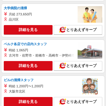
きやすい環境♪
大学病院の清掃
時給1500円〜2125円 ＜日払い有/週払い有/交
通費全支給(ガソリン代含む)＞
月給 273,650円
名古屋市中区【矢場町駅】
品川区
詳細を見る
キープ
詳細を見る
とりあえずキープ
派遣社員
ベルク各店での店内スタッフ
株式会社kotrio /●NG-H-2031104
＜矢場町駅＞週3〜＆日払いOK◎高収入な看
時給 1,065円
護スタッフ募集！
古河市・佐野市・前橋市・高崎市・伊勢崎市・太田市・館林市・
時給2300円〜2875円 ＜日払い有/週払い有/交
通費全支給(ガソリン代含む)＞
詳細を見る
とりあえずキープ
名古屋市中区【矢場町駅】
ビルの清掃スタッフ
詳細を見る
キープ
時給 1,200円〜1,200円
大阪市北区
業務委託
SOMPOヘルスサポート株式会社 全支援対応コース
詳細を見る
とりあえずキープ
保健師・管理栄養士 特定保健指導