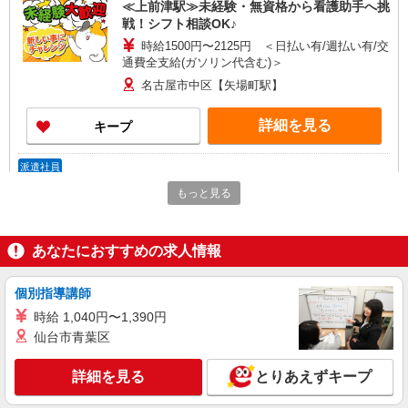
≪上前津駅≫未経験・無資格から看護助手へ挑
戦！シフト相談OK♪
時給1500円〜2125円 ＜日払い有/週払い有/交
通費全支給(ガソリン代含む)＞
名古屋市中区【矢場町駅】
詳細を見る
キープ
派遣社員
株式会社kotrio /●NG-H-2029975
もっと見る
矢場町駅｜看護師さんのサポートスタッフ募集
♪医療行為なし
時給1500円〜2125円 ＜日払い有/週払い有/交
あなたにおすすめの求人情報
通費全支給(ガソリン代含む)＞
名古屋市中区【矢場町駅】
個別指導講師
時給 1,040円〜1,390円
詳細を見る
キープ
仙台市青葉区
派遣社員
詳細を見る
とりあえずキープ
株式会社kotrio /●NG-H-2029805
矢場町駅＊夜勤専従＊日収4.1万円〜！高時給