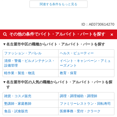
看護師・保健師・看護助手・助産師
関連する条件をもっと見る
同じ特徴から求人を探す
未経験歓迎
ミドル（40代～）活躍中
ID：AE0730614270
ボーナス・賞与あり
車通勤OK
その他の条件でバイト・アルバイト・パートを探す
交通費支給
社会保険あり
名古屋市中区の職種からバイト・アルバイト・パートを探す
産休・育休取得実績あり
ファッション・アパレル
ヘルス・ビューティー
清掃・警備・ビルメンテナンス・
イベント・キャンペーン・アミュ
設備管理
ーズメント
軽作業・製造・物流
教育・保育
名古屋市中区の人気の職種からバイト・アルバイト・パートを探
す
雑貨・コスメ販売
調理・調理補助・調理師
塾講師・家庭教師
ファミリーレストラン・回転寿司
食品・試食販売
医療事務・受付・クラーク