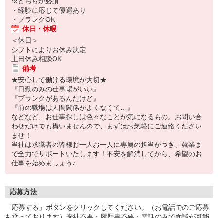
※どちらか必須
・経験に応じて優遇あり
・ブランクOK
休日・休暇
＜休日＞
シフトによりお休み決定
土日休み相談OK
備考
★安心して働ける環境が大切★
『日勤のみの仕事場がいい』
『ブランクがあるんだけど』
『前の職場は人間関係がよくなくて…』
などなど、お仕事探しは色々なことが気になるもの。お問い合
わせだけでも構いませんので、まずはお気軽にご連絡ください
ませ！
当社は求職者の皆様お一人お一人に専属の担当がつき、就業ま
で全力でサポートいたします！不安を解消してから、希望のお
仕事を始めましょう♪
応募方法
「応募する」ボタンをクリックしてください。（お電話でのご応募
も承っております）来社不要・履歴書不要・電話のみで面談が可能