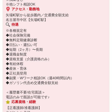
※他シフト相談OK
アクセス・勤務地
矢場町駅から徒歩圏内／交通費全額支給
名古屋市中区【矢場町駅】
待遇
※各種規定有
◆社会保険完備
◆無料定期健康診断
◆日払い・週払い可
◆短期（2ヶ月）〜長期
◆退職金制度
◆資格支援（介護資格のみ）
◆有給休暇
◆産休・育休
◆正社員登用
◆副業・Wワーク相談OK（週40時間以内）
◆ガソリン代含め交通費全額支給
＜履歴書不要/在宅面談＞
電話のみで面談が可能です♪
応募資格・経験
【正看護師/准看護師】