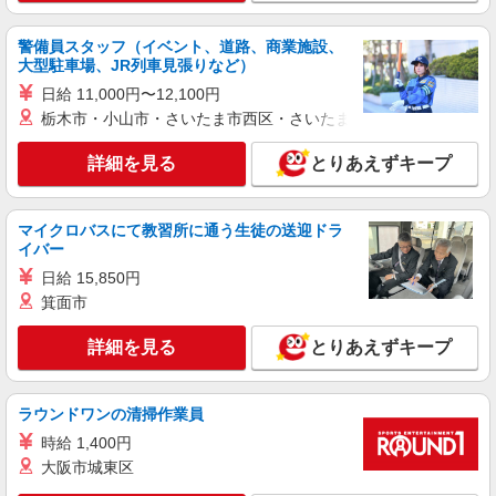
報酬：出来高制 報酬額（消費税抜き）： ・事
業所一括面談(対面) 1日：10,000円〜14,716円 ・
警備員スタッフ（イベント、道路、商業施設、
個別訪問(対面) 1件：4,286円〜5,239円 ・遠隔面
【活動エリア】愛知県名古屋市中区及びその周
大型駐車場、JR列車見張りなど）
談 1件：1,500〜1,691円 ・電話支援 1件：
辺
1,000円〜1,429円 ・ICTメール支援 1件：500円
日給 11,000円〜12,100円
※上記金額に消費税を加えた金額をお支払いいた
栃木市・小山市・さいたま市西区・さいたま市岩槻区・久喜市・
詳細を見る
キープ
します ※交通費・電話代は弊社負担。その他、支
援内容により細則あり。
詳細を見る
とりあえずキープ
派遣社員
株式会社トラストグロース 中部支社
有料老人ホーム内での看護業務全般
マイクロバスにて教習所に通う生徒の送迎ドラ
イバー
給与詳細 ※経験・資格考慮します！ 派遣時
給：1800円〜2200円
日給 15,850円
愛知県名古屋市中区正木
箕面市
詳細を見る
とりあえずキープ
詳細を見る
キープ
ラウンドワンの清掃作業員
時給 1,400円
大阪市城東区