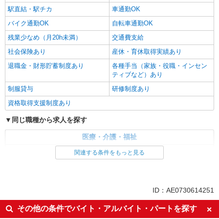
駅直結・駅チカ
車通勤OK
バイク通勤OK
自転車通勤OK
残業少なめ（月20h未満）
交通費支給
社会保険あり
産休・育休取得実績あり
退職金・財形貯蓄制度あり
各種手当（家族・役職・インセン
ティブなど）あり
制服貸与
研修制度あり
資格取得支援制度あり
同じ職種から求人を探す
医療・介護・福祉
看護師・保健師・看護助手・助産師
関連する条件をもっと見る
同じ特徴から求人を探す
未経験歓迎
ミドル（40代～）活躍中
ID：AE0730614251
ボーナス・賞与あり
車通勤OK
その他の条件でバイト・アルバイト・パートを探す
交通費支給
社会保険あり