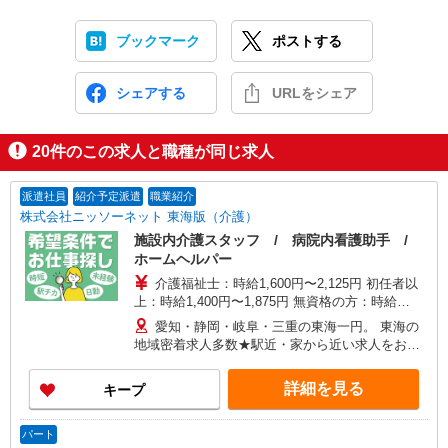
ブックマーク
ポストする
シェアする
URLをシェア
20
件のこの求人と職種が同じ求人
派遣社員
紹介予定派遣
職業紹介
株式会社ニッソーネット 東海版（介護）
施設内介護スタッフ / 病院内看護助手 /
ホームヘルパー
介護福祉士：時給1,600円〜2,125円 初任者以
上：時給1,400円〜1,875円 無資格の方：時給
1,300円〜1,750円 ※給与幅は勤務先による +交通
愛知・静岡・岐阜・三重の東海一円。 東海の
費、諸手当（勤務先による） +0円で介護資格が取
地域密着求人多数★駅近・家から近い求人をお探
れる （別途規定） ★給与日払い制度あり！
しできます！
詳細を見る
キープ
パート