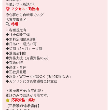
※他シフト相談OK
アクセス・勤務地
浄心駅から自転車でスグ
名古屋市西区
待遇
※各種規定有
◆社会保険完備
◆無料定期健康診断
◆日払い・週払い可
◆短期（2ヶ月）〜長期
◆退職金制度
◆資格支援（介護資格のみ）
◆有給休暇
◆産休・育休
◆正社員登用
◆副業・Wワーク相談OK（週40時間以内）
◆ガソリン代含め交通費全額支給
＜履歴書不要/在宅面談＞
電話のみで面談が可能です♪
応募資格・経験
【正看護師/准看護師】