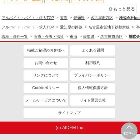
もっと見る
アルバイト・バイト・求人TOP
東海
愛知県
名古屋市西区
株式会社kotr
アルバイト・バイト・求人TOP
愛知県の路線
名古屋市営地下鉄鶴舞線
浄
職種・条件一覧
医療・介護・福祉
東海
愛知県
名古屋市西区
株式会社
掲載ご希望のお客様へ
よくある質問
お問い合わせ
利用規約
リンクについて
プライバシーポリシー
Cookieポリシー
個人情報保護方針
メールサービスについて
サイト運営会社
サイトマップ
(c) AIDEM Inc.
TOPへ