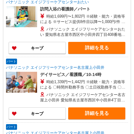
パナソニック エイジフリーケアセンターおたい
訪問入浴の看護師／パート
時給1,699円〜1,802円 ※経験・能力・資格等
による ※サービス提供8件目以降〜1,000円/件 手
当あり 〇時間外勤務手当 〇土日祝勤務手当 〇無
パナソニック エイジフリーケアセンターおた
事故無違反表彰金 〇年末年始勤務手当
い 愛知県名古屋市西区中小田井四丁目408番地の1
号
詳細を見る
キープ
パート
パナソニック エイジフリーケアセンター名古屋上小田井
デイサービス／看護職／10-14時
時給1,339円〜1,442円 ※経験・能力・資格等
による 〇時間外勤務手当 〇土日祝勤務手当 〇無
事故無違反表彰金 〇年末年始勤務手当
パナソニック エイジフリーケアセンター名古
屋上小田井 愛知県名古屋市西区中小田井4丁目
408-1
詳細を見る
キープ
パート
パナソニック エイジフリーケアセンター名古屋上小田井