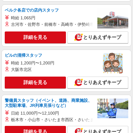
名古屋市西区
ベルク各店での店内スタッフ
詳細を見る
キープ
時給 1,065円
古河市・佐野市・前橋市・高崎市・伊勢崎市・太田市・館林市・
派遣社員
株式会社kotrio /●NG-H-2093568
詳細を見る
とりあえずキープ
≪浄心駅≫未経験・無資格から看護助手へ挑
戦！シフト相談OK♪
時給1500円〜2125円 ＜日払い有/週払い有/交
ビルの清掃スタッフ
通費全支給(ガソリン代含む)＞
時給 1,200円〜1,200円
名古屋市西区
大阪市北区
詳細を見る
キープ
詳細を見る
とりあえずキープ
派遣社員
株式会社kotrio /●NG-H-2031092
警備員スタッフ（イベント、道路、商業施設、
大型駐車場、JR列車見張りなど）
＜浄心駅＞週3〜＆日払いOK◎高収入な看護
スタッフ募集！
日給 11,000円〜12,100円
栃木市・小山市・さいたま市西区・さいたま市岩槻区・久喜市・
時給2300円〜2875円 ＜日払い有/週払い有/交
通費全支給(ガソリン代含む)＞
詳細を見る
とりあえずキープ
名古屋市西区