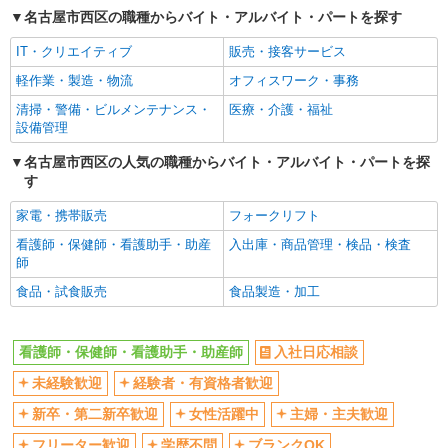
名古屋市西区の職種からバイト・アルバイト・パートを探す
産休・育休取得実績あり
IT・クリエイティブ
販売・接客サービス
軽作業・製造・物流
オフィスワーク・事務
清掃・警備・ビルメンテナンス・
医療・介護・福祉
設備管理
名古屋市西区の人気の職種からバイト・アルバイト・パートを探
す
家電・携帯販売
フォークリフト
看護師・保健師・看護助手・助産
入出庫・商品管理・検品・検査
師
食品・試食販売
食品製造・加工
看護師・保健師・看護助手・助産師
入社日応相談
未経験歓迎
経験者・有資格者歓迎
新卒・第二新卒歓迎
女性活躍中
主婦・主夫歓迎
フリーター歓迎
学歴不問
ブランクOK