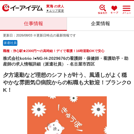
東海
の求人
▼エリア変更
仕事情報
企業情報
更新日：2026/08/03 ※更新日時点の最新情報です
派遣社員
職種：浄心駅★2300円〜の高時給！デイで看護！16時退勤OKで安心
株式会社kotrio /●NG-H-2029676の看護師・保健師・看護助手・助
産師の求人情報詳細（派遣社員） - 名古屋市西区
夕方退勤など理想のシフトが叶う、風通しがよく穏
やかな雰囲気◎病院からの転職も大歓迎！ブランクO
K！