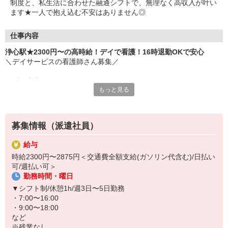
制度と、私生活に合わせた融通シフトで、無理なく高収入が叶い
ます★一人で抱え込む不安はありません◎
仕事内容
浄心駅★2300円〜の高時給！デイで看護！16時退勤OKで安心
＼デイサービスの看護師さん募集／
まずは先輩との同行研修からスタート！
もっと見る
▼お仕事例
・健康管理（バイタルチェック）
・服薬管理
募集情報（派遣社員）
・介護職員や訪問医との連携
・看護記録の作成 等
給与
時給2300円〜2875円＜交通費全額支給(ガソリン代含む)/日払い
日勤のみでシフトの融通が利くので、
可/週払い可＞
無理なく長く続けられますよ♪
勤務時間・曜日
周囲とのコミュニケーションを大切にできる方、大歓迎◎
▼シフト制/休憩1h/週3日〜5日勤務
・7:00〜16:00
・9:00〜18:00
など
※残業なし