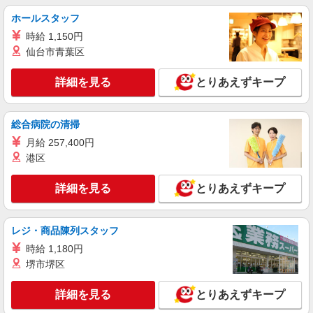
時給1500円〜2125円 ＜日払い有/週払い有/交
通費全支給(ガソリン代含む)＞
ホールスタッフ
名古屋市西区
時給 1,150円
仙台市青葉区
詳細を見る
キープ
詳細を見る
とりあえずキープ
派遣社員
（株）ウィルオブ・ワークCW 名古屋支店/ms230101
総合病院の清掃
病院内の補助staff
月給 257,400円
時給1400円 ◆前払い・日払い・週払いOK
港区
愛知県名古屋市西区
詳細を見る
とりあえずキープ
詳細を見る
キープ
派遣社員
レジ・商品陳列スタッフ
株式会社kotrio /●NG-H-2029887
時給 1,180円
≪浄心駅≫未経験・無資格から看護助手へ挑
堺市堺区
戦！シフト相談OK♪
時給1500円〜2125円 ＜日払い有/週払い有/交
詳細を見る
とりあえずキープ
通費全支給(ガソリン代含む)＞