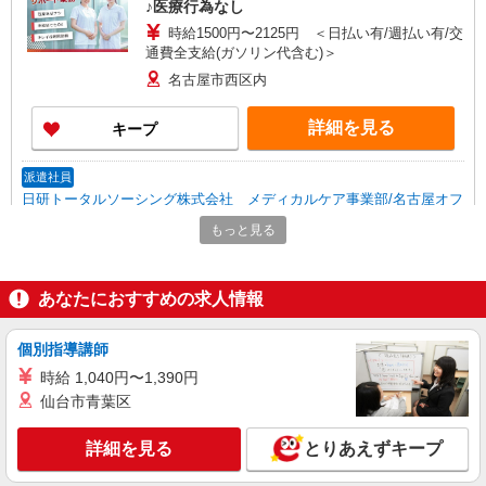
♪医療行為なし
時給1500円〜2125円 ＜日払い有/週払い有/交
通費全支給(ガソリン代含む)＞
名古屋市西区内
詳細を見る
キープ
派遣社員
日研トータルソーシング株式会社 メディカルケア事業部/名古屋オフ
ィス【看護助手】
もっと見る
看護助手（病院）
時給1,200円〜
あなたにおすすめの求人情報
愛知県名古屋市西区
詳細を見る
個別指導講師
キープ
時給 1,040円〜1,390円
派遣社員
仙台市青葉区
株式会社kotrio /●NG-H-2029987
浄心駅｜看護師さんのサポートスタッフ募集♪
詳細を見る
とりあえずキープ
医療行為なし