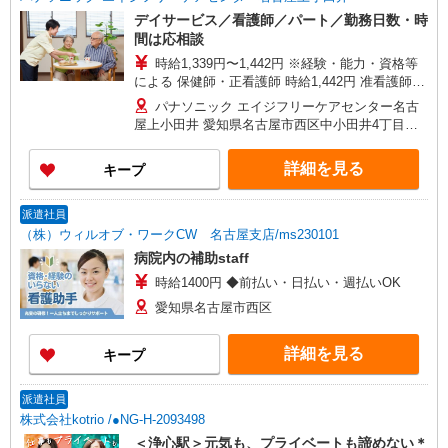
デイサービス／看護師／パート／勤務日数・時
間は応相談
時給1,339円〜1,442円 ※経験・能力・資格等
による 保健師・正看護師 時給1,442円 准看護師
時給1,339円 〇時間外勤務手当 〇土日祝勤務手当
パナソニック エイジフリーケアセンター名古
〇無事故無違反表彰金 〇年末年始勤務手当
屋上小田井 愛知県名古屋市西区中小田井4丁目
408-1
詳細を見る
キープ
派遣社員
（株）ウィルオブ・ワークCW 名古屋支店/ms230101
病院内の補助staff
時給1400円 ◆前払い・日払い・週払いOK
愛知県名古屋市西区
詳細を見る
キープ
派遣社員
株式会社kotrio /●NG-H-2093498
＜浄心駅＞元気も、プライベートも諦めない＊