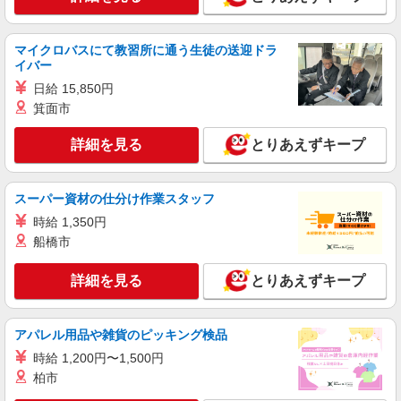
詳細を見る
キープ
マイクロバスにて教習所に通う生徒の送迎ドラ
イバー
派遣社員
日給 15,850円
株式会社kotrio /●NG-H-2093516
箕面市
＜小田井駅＞元気も、プライベートも諦めない
＊週3〜OK/看護助手
詳細を見る
とりあえずキープ
時給1500円〜2125円 ＜日払い有/週払い有/交
通費全支給(ガソリン代含む)＞
名古屋市西区内
スーパー資材の仕分け作業スタッフ
時給 1,350円
詳細を見る
キープ
船橋市
派遣社員
詳細を見る
とりあえずキープ
（株）ウィルオブ・ワークCW 名古屋支店/ms230101
看護助手
アパレル用品や雑貨のピッキング検品
時給1400円 ◆前払い・日払い・週払いOK
時給 1,200円〜1,500円
愛知県名古屋市西区
柏市
詳細を見る