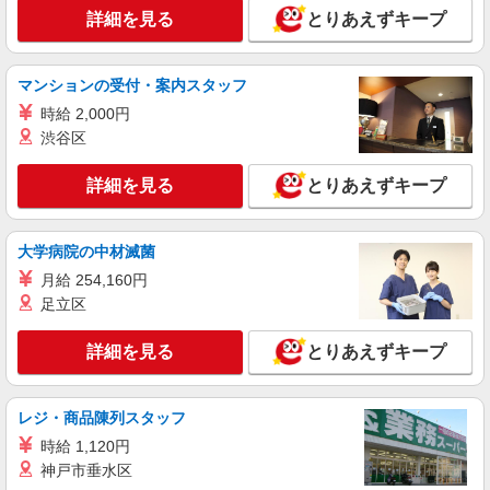
キープ
詳細を見る
とりあえずキープ
アルバイト
パート
グループホーム ソラストゆうか小田井/2380000013-020
マンションの受付・案内スタッフ
介護施設看護師（役職なし）
時給 2,000円
時給1,685円〜1,980円（経験・能力等による）
渋谷区
愛知県名古屋市西区中小田井2-425
詳細を見る
とりあえずキープ
詳細を見る
キープ
大学病院の中材滅菌
派遣社員
株式会社kotrio /●NG-H-1908884
月給 254,160円
浄心駅＊病院のサポート役♪高時給＆充実の研
足立区
修で安心スタート
時給1500円〜2125円 ＜日払い有/週払い有/交
詳細を見る
とりあえずキープ
通費全支給(ガソリン代含む)＞
名古屋市西区
レジ・商品陳列スタッフ
詳細を見る
キープ
時給 1,120円
神戸市垂水区