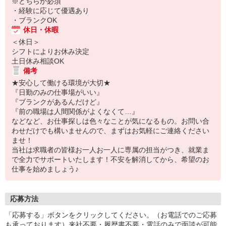
※どちらか必須
・経験に応じて優遇あり
・ブランクOK
休日・休暇
＜休日＞
シフトによりお休み決定
土日休み相談OK
備考
★安心して働ける環境が大切★
『日勤のみの仕事場がいい』
『ブランクがあるんだけど』
『前の職場は人間関係がよくなくて…』
などなど、お仕事探しは色々なことが気になるもの。お問い合
わせだけでも構いませんので、まずはお気軽にご連絡ください
ませ！
当社は求職者の皆様お一人お一人に専属の担当がつき、就業ま
で全力でサポートいたします！不安を解消してから、希望のお
仕事を始めましょう♪
応募方法
「応募する」ボタンをクリックしてください。（お電話でのご応募
も承っております）来社不要・履歴書不要・電話のみで面談が可能