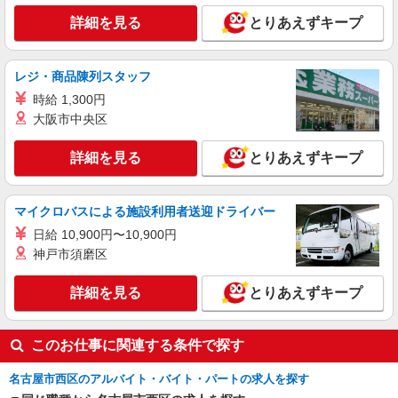
派遣社員
株式会社kotrio /●NG-H-2093504
詳細を見る
とりあえずキープ
＜庄内通駅＞元気も、プライベートも諦めない
＊週3〜OK/看護助手
レジ・商品陳列スタッフ
時給1500円〜2125円 ＜日払い有/週払い有/交
通費全支給(ガソリン代含む)＞
時給 1,300円
名古屋市西区内
大阪市中央区
詳細を見る
詳細を見る
キープ
とりあえずキープ
派遣社員
マイクロバスによる施設利用者送迎ドライバー
株式会社kotrio /●NG-H-2093345
日給 10,900円〜10,900円
＜東枇杷島＞元気も、プライベートも諦めない
＊週3〜OK/看護助手
神戸市須磨区
時給1500円〜2125円 ＜日払い有/週払い有/交
通費全支給(ガソリン代含む)＞
詳細を見る
とりあえずキープ
名古屋市西区
このお仕事に関連する条件で探す
詳細を見る
キープ
名古屋市西区のアルバイト・バイト・パートの求人を探す