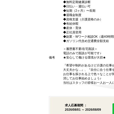
◆無料定期健康診断
◆日払い・週払い可
◆短期（2ヶ月）〜長期
◆退職金制度
◆資格支援（介護資格のみ）
◆有給休暇
◆産休・育休
◆正社員登用
◆副業・Wワーク相談OK（週40時
◆ガソリン代含め交通費全額支給
＜履歴書不要/在宅面談＞
電話のみで面談が可能です♪
備考
★安心して働ける環境が大切★
『希望や制約があるけど介護の仕事
大丈夫かな…』、『自分に合う仕事
お仕事を探される上で色々なことが気
消してお仕事始めましょう♪
当社はスタッフの皆様お一人お一人に
求人応募期間 ：
2026/08/01 ～ 2026/08/09