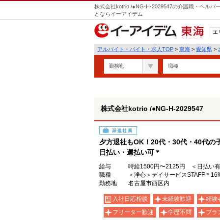
株式会社kotrio /●NG-H-2029547の介護職
とならイーアイデム
エ
東海
アルバイト・バイト・求人TOP
>
東海
>
愛知県
>
勤務地
職種
株式会社kotrio /●NG-H-2029547
派遣社員
夕方退社もOK！20代・30代・40代
日払い・週払い可＊
給与
時給1500円〜2125円 ＜日払い
職種
＜浄心＞デイサービスSTAFF＊1
勤務地
名古屋市西区内
入社日応相談
未経験歓迎
経験
フリーター歓迎
学歴不問
ブラ