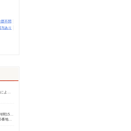
学歴不問
賞与あり
介護福祉士：時給1,600円〜2,125円 初任者以上：時給1,400円〜1,875円 無資格の方：時給1,300円〜1,750円 ※給与幅は勤務先による +交通費、諸手当（勤務先による） +0円で介護資格が取れる （別途規定） ★給与日払い制度あり！
月給239,000円〜 ★介護福祉士の方は資格手当20,000円／月 別途交通費支給（30,000円上限／月） 別途残業手当（月平均残業時間15時間）残業代全額支給
【在宅介護センター豊川】愛知県豊川市新宿町一丁目13番地 【在宅介護センター千種】愛知県名古屋市千種区覚王山通八丁目35番地 イマ－ジュ池下2D 【在宅介護センター尾張旭】愛知県尾張旭市瀬戸川町一丁目202番地 【在宅介護センター岡崎】愛知県岡崎市羽根東町二丁目8番地3 第2LAND PLAZA BILL101・102号室 【在宅介護センター刈谷】愛知県刈谷市東陽町三丁目68番地 東陽町鬼頭ビル1階北側 【在宅介護センター上名古屋】愛知県名古屋市西区上名古屋三丁目25番52 カサデナカノ1階