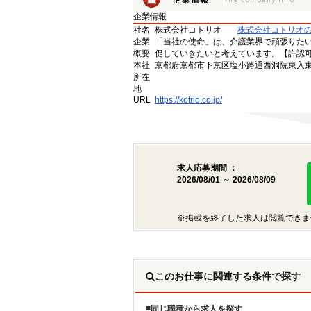
企業情報
社名
株式会社コトリオ
株式会社コトリオ
企業
「当社の使命」は、介護業界で頑張りた
概要
促していきたいと考えています。【許認可番号】
本社
京都府京都市下京区塩小路通西洞院東入東塩
所在
地
URL
https://kotrio.co.jp/
求人応募期間 ：
2026/08/01 ～ 2026/08/09
※掲載を終了した求人は閲覧できま
このお仕事に関連する条件で探す
同じ職種から求人を探す