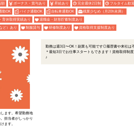
高額
ボーナス・賞与あり
昇給あり
完全週休2日制
フルタイム歓
通勤OK
バイク通勤OK
自転車通勤OK
残業少なめ（月20h未満）
・育休取得実績あり
退職金・財形貯蓄制度あり
など）あり
制服貸与
研修制度あり
資格取得支援制度あり
勤務は週3日〜OK！副業も可能です◎履歴書や来社は
＊最短3日でお仕事スタートもできます！資格取得制度
♪
内します。希望勤務地
い。担当者がしっかり
頂けます。