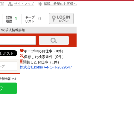
質問
サイトマップ
掲載ご希望のお客様へ
閲覧
キープ
1
0
履歴
リスト
ログイン
29547の求人情報詳細
キープ中のお仕事（0件）
保存した検索条件（
0
件）
閲覧したお仕事（1件）
ープ
株式会社kotrio /●NG-H-2029547
の最新情報です
む