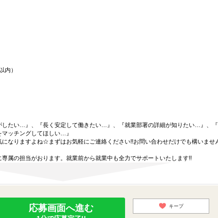
間以内）
がしたい…』、『長く安定して働きたい…』、『就業部署の詳細が知りたい…』、『
をマッチングしてほしい…』
になりますよね☆まずはお気軽にご連絡ください!!お問い合わせだけでも構いません
専属の担当がおります。就業前から就業中も全力でサポートいたします!!
応募画面へ進む
キープ