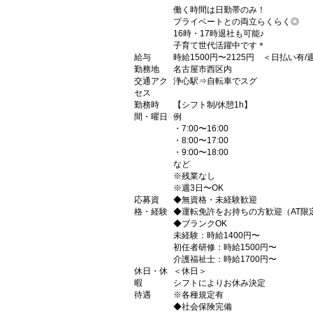
働く時間は日勤帯のみ！
プライベートとの両立らくらく◎
16時・17時退社も可能♪
子育て世代活躍中です＊
給与
時給1500円〜2125円 ＜日払い有
勤務地
名古屋市西区内
交通アク
浄心駅⇒自転車でスグ
セス
勤務時
【シフト制/休憩1h】
間・曜日
例
・7:00〜16:00
・8:00〜17:00
・9:00〜18:00
など
※残業なし
※週3日〜OK
応募資
◆無資格・未経験歓迎
格・経験
◆運転免許をお持ちの方歓迎（AT限
◆ブランクOK
未経験：時給1400円〜
初任者研修：時給1500円〜
介護福祉士：時給1700円〜
休日・休
＜休日＞
暇
シフトによりお休み決定
待遇
※各種規定有
◆社会保険完備