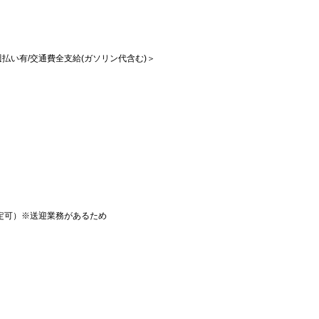
/週払い有/交通費全支給(ガソリン代含む)＞
定可）※送迎業務があるため