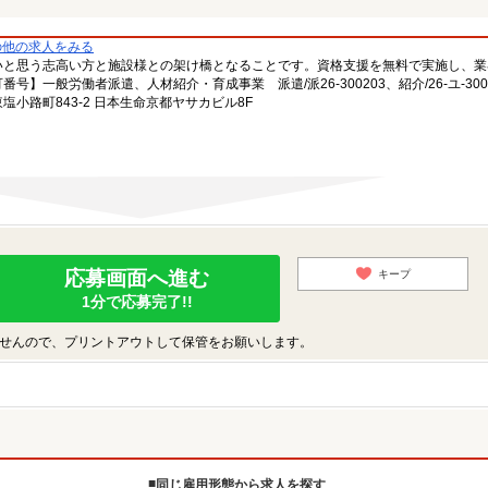
の他の求人をみる
いと思う志高い方と施設様との架け橋となることです。資格支援を無料で実施し、業
一般労働者派遣、人材紹介・育成事業 派遣/派26-300203、紹介/26-ユ-300
小路町843-2 日本生命京都ヤサカビル8F
応募画面へ進む
キープ
1分で応募完了!!
せんので、プリントアウトして保管をお願いします。
同じ雇用形態から求人を探す