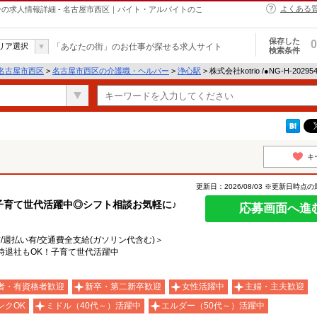
よくある
・ヘルパーの求人情報詳細 - 名古屋市西区｜バイト・アルバイトのこ
保存した
0
リア選択
「あなたの街」のお仕事が探せる求人サイト
検索条件
名古屋市西区
>
名古屋市西区の介護職・ヘルパー
>
浄心駅
> 株式会社kotrio /●NG-H-20
キ
更新日：2026/08/03 ※更新日時点
の子育て世代活躍中◎シフト相談お気軽に♪
応募画面へ進
有/週払い有/交通費全支給(ガソリン代含む)＞
6時退社もOK！子育て世代活躍中
者・有資格者歓迎
新卒・第二新卒歓迎
女性活躍中
主婦・主夫歓迎
ンクOK
ミドル（40代～）活躍中
エルダー（50代～）活躍中