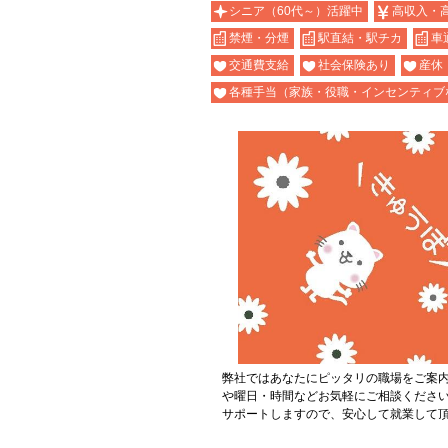
シニア（60代～）活躍中
高収入・
禁煙・分煙
駅直結・駅チカ
車
交通費支給
社会保険あり
産休
各種手当（家族・役職・インセンティブ
弊社ではあなたにピッタリの職場をご案
や曜日・時間などお気軽にご相談くださ
サポートしますので、安心して就業して