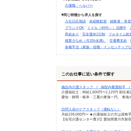
介護職・ヘルパー
同じ特徴から求人を探す
入社日応相談
未経験歓迎
経験者・有資
ブランクOK
ミドル（40代～）活躍中
昇給あり
完全週休2日制
フルタイム歓
残業少なめ（月20h未満）
交通費支給
各種手当（家族・役職・インセンティブ
このお仕事に近い条件で探す
施設内介護スタッフ / 病院内看護助手 
愛知・静岡・岐阜・三重の東海一円。 東海
訪問入浴のケアスタッフ（運転なし）