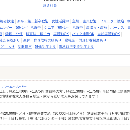
派遣社員
格者歓迎
新卒・第二新卒歓迎
女性活躍中
主婦・主夫歓迎
フリーター歓迎
エルダー（50代～）活躍中
シニア（60代～）活躍中
高収入・高額
ボーナス・
迎
禁煙・分煙
駅直結・駅チカ
車通勤OK
バイク通勤OK
自転車通勤OK
社会保険あり
産休・育休取得実績あり
退職金・財形貯蓄制度あり
など）あり
制服貸与
研修制度あり
資格取得支援制度あり
/ ホームヘルパー
の地域密着求人多数★駅近・家から近い求人をお探しできます！