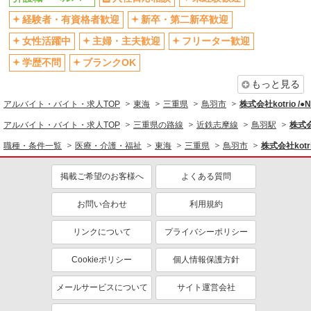
産休・育休取得実績あり
経験者・有資格者歓迎
新卒・第二新卒歓迎
女性活躍中
主婦・主夫歓迎
フリーター歓迎
学歴不問
ブランクOK
もっと見る
アルバイト・バイト・求人TOP
東海
三重県
鳥羽市
株式会社kotrio /
アルバイト・バイト・求人TOP
三重県の路線
近鉄志摩線
鳥羽駅
株式会
職種・条件一覧
医療・介護・福祉
東海
三重県
鳥羽市
株式会社kotr
掲載ご希望のお客様へ
よくある質問
お問い合わせ
利用規約
リンクについて
プライバシーポリシー
Cookieポリシー
個人情報保護方針
メールサービスについて
サイト運営会社