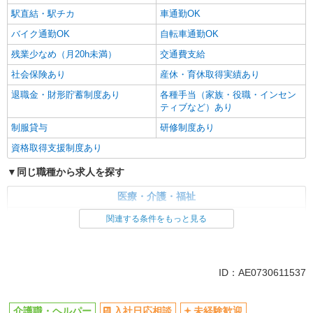
駅直結・駅チカ
車通勤OK
バイク通勤OK
自転車通勤OK
残業少なめ（月20h未満）
交通費支給
社会保険あり
産休・育休取得実績あり
退職金・財形貯蓄制度あり
各種手当（家族・役職・インセン
ティブなど）あり
制服貸与
研修制度あり
資格取得支援制度あり
同じ職種から求人を探す
医療・介護・福祉
介護職・ヘルパー
関連する条件をもっと見る
同じ特徴から求人を探す
未経験歓迎
ミドル（40代～）活躍中
ID：AE0730611537
ボーナス・賞与あり
車通勤OK
交通費支給
社会保険あり
介護職・ヘルパー
入社日応相談
未経験歓迎