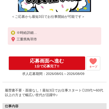
＜ご応募から最短3日でお仕事開始が可能です＞
※時給詳細
1,250円〜2000円＜経験者優遇＞
三重県鳥羽市
そのほか認知症介護基礎研修、実務者研修、ケアマ
ネジャーなどの資格をお持ちの方も優遇◎
応募画面へ進む
◆交通費orガソリン代全額支給
◆各種社会保険完備
1分で応募完了!!
キープ
◆資格支援制度有
求人応募期間：2026/08/01～2026/08/09
◆日払い・週払い制度（各規定有）
急な出費にあんしんの制度です。
スマホからかんたんに申請が出来ます！
履歴書不要・面接なし！最短3日でお仕事スタート◎20代〜60代
以上の方まで幅広い世代が活躍中♪
仕事内容