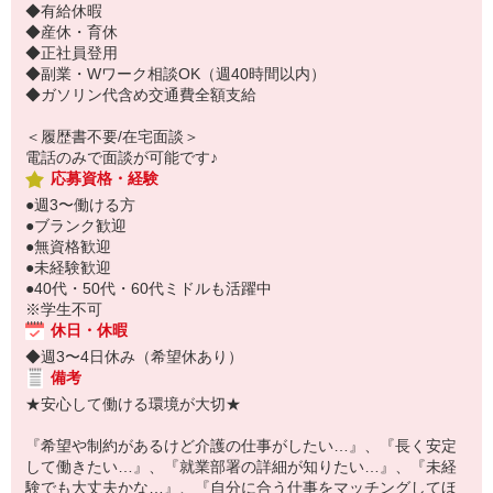
◆有給休暇
◆産休・育休
◆正社員登用
◆副業・Wワーク相談OK（週40時間以内）
◆ガソリン代含め交通費全額支給
＜履歴書不要/在宅面談＞
電話のみで面談が可能です♪
応募資格・経験
●週3〜働ける方
●ブランク歓迎
●無資格歓迎
●未経験歓迎
●40代・50代・60代ミドルも活躍中
※学生不可
休日・休暇
◆週3〜4日休み（希望休あり）
備考
★安心して働ける環境が大切★
『希望や制約があるけど介護の仕事がしたい…』、『長く安定
して働きたい…』、『就業部署の詳細が知りたい…』、『未経
験でも大丈夫かな…』、『自分に合う仕事をマッチングしてほ