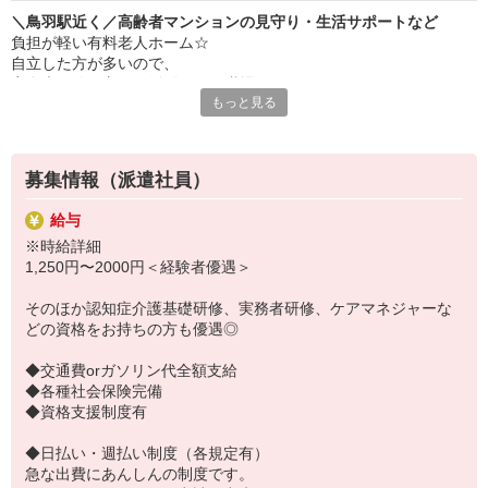
＼鳥羽駅近く／高齢者マンションの見守り・生活サポートなど
負担が軽い有料老人ホーム☆
自立した方が多いので、
完全未経験の方でも活躍できる職場です♪
もっと見る
おもに、
■いっしょにお部屋の清掃や家事
■生活上できない事の介助
募集情報（派遣社員）
■軽作業の見守り
■レクリエーション／企画
給与
■入力作業などの事務
※時給詳細
をお願いします。
1,250円〜2000円＜経験者優遇＞
1人1人に合わせた研修を行っています。
そのほか認知症介護基礎研修、実務者研修、ケアマネジャーな
手厚いサポートで家庭的な職場☆
どの資格をお持ちの方も優遇◎
シフト希望の自由度高めです☆
◆交通費orガソリン代全額支給
◆各種社会保険完備
◆資格支援制度有
◆日払い・週払い制度（各規定有）
急な出費にあんしんの制度です。