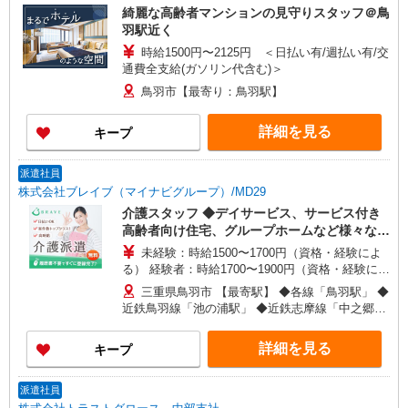
綺麗な高齢者マンションの見守りスタッフ＠鳥
羽駅近く
時給1500円〜2125円 ＜日払い有/週払い有/交
通費全支給(ガソリン代含む)＞
鳥羽市【最寄り：鳥羽駅】
詳細を見る
キープ
派遣社員
株式会社ブレイブ（マイナビグループ）/MD29
介護スタッフ ◆デイサービス、サービス付き
高齢者向け住宅、グループホームなど様々な勤
務先から選べます。
未経験：時給1500〜1700円（資格・経験によ
る） 経験者：時給1700〜1900円（資格・経験によ
る） ◎月収例 時給1900円×1日8時間×22日（週5
三重県鳥羽市 【最寄駅】 ◆各線「鳥羽駅」 ◆
日）＝33万4400円 ◆昇給あり ◆支払い方法 ※日
近鉄鳥羽線「池の浦駅」 ◆近鉄志摩線「中之郷
払い/週払い/月払い対応も可能です。詳しくは面談
駅」 ★その他、近隣に多数勤務地あります！
時にご相談ください。 ◆交通費：別途全額支給 ※
詳細を見る
キープ
当社規定あり
派遣社員