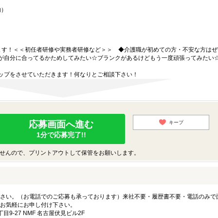
内）
ます！＜＜初任者研修や実務者研修など＞＞ ◆介護職が初めての方・不安な方はぜ
が自分に合ってるかためしてみたい☆ブランクがあるけどもう一度頑張ってみたい
。
ップをさせていただきます！何なりとご相談下さい！
応募画面へ進む
キープ
1分で応募完了!!
せんので、プリントアウトして保管をお願いします。
さい。（お電話でのご応募も承っております）来社不要・履歴書不要・電話のみで
お気軽にお申し付け下さい。
-27 NMF 名古屋伏見ビル2F