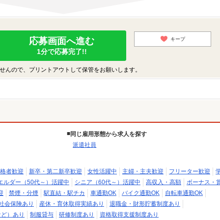
応募画面へ進む
キープ
1分で応募完了!!
せんので、プリントアウトして保管をお願いします。
同じ雇用形態から求人を探す
派遣社員
格者歓迎
新卒・第二新卒歓迎
女性活躍中
主婦・主夫歓迎
フリーター歓迎
エルダー（50代～）活躍中
シニア（60代～）活躍中
高収入・高額
ボーナス・
迎
禁煙・分煙
駅直結・駅チカ
車通勤OK
バイク通勤OK
自転車通勤OK
社会保険あり
産休・育休取得実績あり
退職金・財形貯蓄制度あり
など）あり
制服貸与
研修制度あり
資格取得支援制度あり