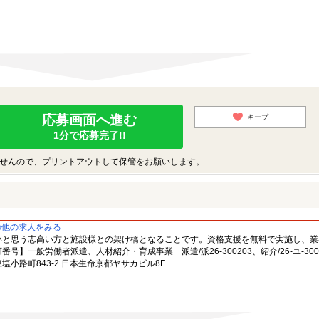
応募画面へ進む
キープ
1分で応募完了!!
せんので、プリントアウトして保管をお願いします。
の他の求人をみる
いと思う志高い方と施設様との架け橋となることです。資格支援を無料で実施し、業
一般労働者派遣、人材紹介・育成事業 派遣/派26-300203、紹介/26-ユ-300
小路町843-2 日本生命京都ヤサカビル8F