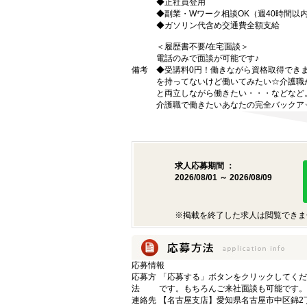
◆正社員登用
◆副業・Wワーク相談OK（週40時間以
◆ガソリン代含め交通費全額支給
＜履歴書不要/在宅面談＞
電話のみで面談が可能です♪
備考
◆受講料0円！働きながら資格取得でき
を持ってないけど働いてみたい☆介護職
と両立しながら働きたい・・・などなど
介護職で働きたいあなたの完全バックア
求人応募期間 ：
2026/08/01 ～ 2026/08/09
※掲載を終了した求人は閲覧できま
応募情報
応募方
「応募する」ボタンをクリックしてくだ
法
です。もちろんご来社面談も可能です。
連絡先
【名古屋支店】愛知県名古屋市中区錦2丁目9