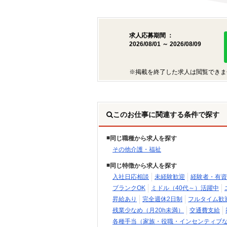
求人応募期間 ：
2026/08/01 ～ 2026/08/09
※掲載を終了した求人は閲覧できま
このお仕事に関連する条件で探す
同じ職種から求人を探す
その他介護・福祉
同じ特徴から求人を探す
入社日応相談
未経験歓迎
経験者・有資
ブランクOK
ミドル（40代～）活躍中
昇給あり
完全週休2日制
フルタイム歓
残業少なめ（月20h未満）
交通費支給
各種手当（家族・役職・インセンティブ