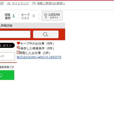
質問
サイトマップ
掲載ご希望のお客様へ
閲覧
キープ
1
0
履歴
リスト
ログイン
の求人情報詳細
キープ中のお仕事（0件）
保存した検索条件（
0
件）
閲覧したお仕事（1件）
ープ
株式会社kotrio /●NG-H-1992079
の最新情報です
む