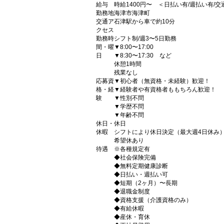
給与
時給1400円〜 ＜日払い有/週払い有/
勤務地
海津市海津町
交通ア
石津駅から車で約10分
クセス
勤務時
シフト制/週3〜5日勤務
間・曜
▼8:00〜17:00
日
▼8:30〜17:30 など
休憩1時間
残業なし
応募資
▼初心者（無資格・未経験）歓迎！
格・経
▼経験者や有資格者ももちろん歓迎！
験
▼性別不問
▼学歴不問
▼年齢不問
休日・
休日
休暇
シフトにより休日決定（最大週4日休み
希望休あり
待遇
※各種規定有
◆社会保険完備
◆無料定期健康診断
◆日払い・週払い可
◆短期（2ヶ月）〜長期
◆退職金制度
◆資格支援（介護資格のみ）
◆有給休暇
◆産休・育休