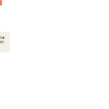
迎
O★
60