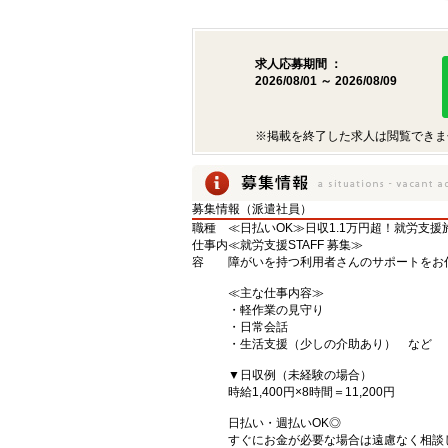
求人応募期間 ：
2026/08/01 ～ 2026/08/09
※掲載を終了した求人は閲覧できま
募集情報（派遣社員）
職種
≪日払いOK≫日収1.1万円超！就労支援
仕事内
≪就労支援STAFF 募集≫
容
障がいを持つ利用者さんのサポートをお
≪主な仕事内容≫
・軽作業の見守り
・日常会話
・生活支援（少しの介助あり） など
▼日収例（未経験の場合）
時給1,400円×8時間＝11,200円
日払い・週払いOK◎
すぐにお金が必要な場合は遠慮なく相談