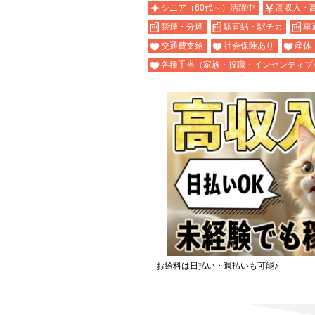
シニア（60代～）活躍中
高収入・
禁煙・分煙
駅直結・駅チカ
車
交通費支給
社会保険あり
産休
各種手当（家族・役職・インセンティブ
お給料は日払い・週払いも可能♪