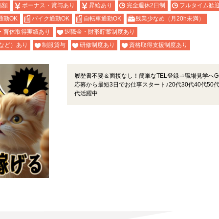
高額
ボーナス・賞与あり
昇給あり
完全週休2日制
フルタイム歓
通勤OK
バイク通勤OK
自転車通勤OK
残業少なめ（月20h未満）
・育休取得実績あり
退職金・財形貯蓄制度あり
など）あり
制服貸与
研修制度あり
資格取得支援制度あり
履歴書不要＆面接なし！簡単なTEL登録⇒職場見学へG
応募から最短3日でお仕事スタート♪20代30代40代50代
代活躍中