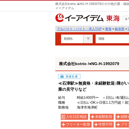
株式会社kotrio /●NG-H-1992079のその他
イーアイデム
エ
東海
アルバイト・バイト・求人TOP
>
東海
>
岐阜県
>
勤務地
職種
株式会社kotrio /●NG-H-1992079
派遣社員
≪石津駅≫無資格・未経験歓迎♪障が
業の見守りなど
給与
時給1400円〜 ＜日払い有/週払
職種
≪日払いOK≫日収1.1万円超！就
勤務地
海津市海津町
入社日応相談
未経験歓迎
経験
フリーター歓迎
学歴不問
ブラ