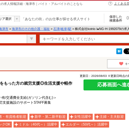
よくある
介護・福祉の求人情報詳細 - 海津市｜バイト・アルバイトのことなら
保存した
0
リア選択
「あなたの街」のお仕事が探せる求人サイト
検索条件
海津市
>
海津市のその他介護・福祉
>
石津(岐阜)駅
> 株式会社kotrio /●NG-H-1992079
キ
更新日：2026/08/03 ※更新日時点
いをもった方の就労支援◎生活支援や軽作
応募画面へ進
い有/交通費全支給(ガソリン代含む)＞
労支援施設のサポートSTAFF募集
者・有資格者歓迎
新卒・第二新卒歓迎
女性活躍中
主婦・主夫歓迎
ンクOK
ミドル（40代～）活躍中
エルダー（50代～）活躍中