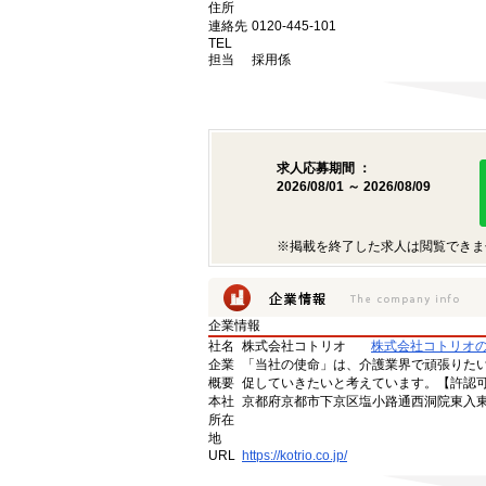
住所
連絡先
0120-445-101
TEL
担当
採用係
求人応募期間 ：
2026/08/01 ～ 2026/08/09
※掲載を終了した求人は閲覧できま
企業情報
社名
株式会社コトリオ
株式会社コトリオ
企業
「当社の使命」は、介護業界で頑張りた
概要
促していきたいと考えています。【許認可番号】
本社
京都府京都市下京区塩小路通西洞院東入東塩
所在
地
URL
https://kotrio.co.jp/