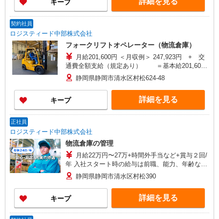
詳細を見る
キープ
契約社員
ロジスティード中部株式会社
フォークリフトオペレーター（物流倉庫）
月給201,600円 ＜月収例＞ 247,923円 + 交
通費全額支給（規定あり） ＝基本給201,600
円+時間外（46,323円※時間外30時間の場合）
静岡県静岡市清水区村松624-48
詳細を見る
キープ
正社員
ロジスティード中部株式会社
物流倉庫の管理
月給22万円〜27万+時間外手当など+賞与２回/
年 入社スタート時の給与は前職、能力、年齢など
を考慮の上賃金を決定します。 ◆モデル月収◆ 月
静岡県静岡市清水区村松390
収29.3万円 ⇒ 入社翌年/チームリーダー 月収
31.0万円 ⇒ 入社5年目/チームリーダー 月収
詳細を見る
キープ
32.8万円 ⇒ 入社7年目/主任・係長 ※時間外
20H/月の場合、諸手当込み ◆モデル年収◆ 年収
441.5万円 ⇒ 入社翌年/チームリーダー 年収