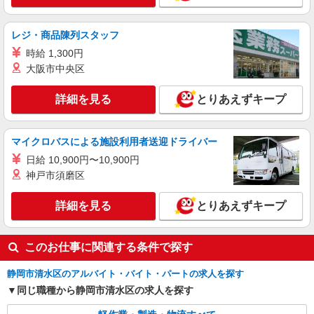
の交通費上限＝79円×所定労働時間 月末締/翌15日
払
静岡県静岡市清水区七ツ新屋
レジ・商品陳列スタッフ
詳細を見る
キープ
時給 1,300円
大阪市中央区
詳細を見る
とりあえずキープ
マイクロバスによる施設利用者送迎ドライバー
日給 10,900円〜10,900円
神戸市須磨区
詳細を見る
とりあえずキープ
このお仕事に関連する条件で探す
静岡市清水区のアルバイト・バイト・パートの求人を探す
同じ職種から静岡市清水区の求人を探す