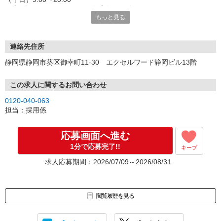
（土日祝）9:00〜18:00 ※年末年始は除く
もっと見る
対応の者が、
面接の日程や、貴方様の状況を簡単にお伺いさせて頂きますね♪
【WEB応募】
連絡先住所
24時間受付中です。
静岡県静岡市葵区御幸町11-30 エクセルワード静岡ビル13階
電話受付時間内でのご応募であれば、即対応しております。
※当社では新型コロナウィルス対策のため、オンライン面談を推奨
しております。オンライン面談の方法は、ご応募の後にお電話でご
この求人に関するお問い合わせ
案内いたします。
0120-040-063
来社面談をご希望の場合は、お電話の際にお申し付けください。
担当：採用係
応募画面へ進む
1分で応募完了!!
キープ
求人応募期間：2026/07/09～2026/08/31
閲覧履歴を見る