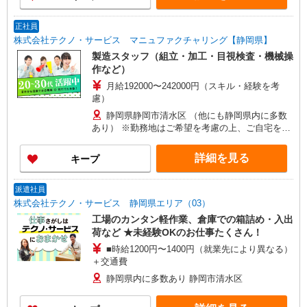
正社員
株式会社テクノ・サービス マニュファクチャリング【静岡県】
製造スタッフ（組立・加工・目視検査・機械操
作など）
月給192000〜242000円（スキル・経験を考
慮）
静岡県静岡市清水区 （他にも静岡県内に多数
あり） ※勤務地はご希望を考慮の上、ご自宅を中
心に通勤時間120分圏内のエリアとなります。（転
勤なし）
詳細を見る
キープ
派遣社員
株式会社テクノ・サービス 静岡県エリア（03）
工場のカンタン軽作業、倉庫での箱詰め・入出
荷など ★未経験OKのお仕事たくさん！
■時給1200円〜1400円（就業先により異なる）
＋交通費
静岡県内に多数あり 静岡市清水区