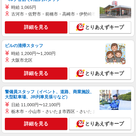
静岡県静岡市清水区
時給 1,065円
古河市・佐野市・前橋市・高崎市・伊勢崎市・太田市・館林市・
詳細を見る
キープ
詳細を見る
とりあえずキープ
派遣社員
株式会社テクノ・サービス/お仕事No/0861260
フォークリフト運搬
ビルの清掃スタッフ
時給1300円交通費全額支給
時給 1,200円〜1,200円
静岡県静岡市清水区 ＊車・バイク通勤OK
大阪市北区
詳細を見る
キープ
詳細を見る
とりあえずキープ
派遣社員
警備員スタッフ（イベント、道路、商業施設、
株式会社綜合キャリアオプション（1314VJ0805G47★46-N-T4）
大型駐車場、JR列車見張りなど）
精密キカイの組立・マシンのボタン押し/日払
日給 11,000円〜12,100円
いOK
栃木市・小山市・さいたま市西区・さいたま市岩槻区・久喜市・
時給1,200円 交通費：既定支給
静岡県静岡市清水区
詳細を見る
とりあえずキープ
詳細を見る
キープ