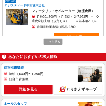
契約社員
469.5万円 ⇒ 入社5年目/チームリーダー 年収
ロジスティード中部株式会社
504.2万円 ⇒ 入社7年目/主任・係長 ※時間外
フォークリフトオペレーター（物流倉庫）
20H/月の場合、諸手当込み
月給201,600円 ＜月収例＞ 247,923円 + 交
通費全額支給（規定あり） ＝基本給201,600
円+時間外（46,323円※時間外30時間の場合）
静岡県静岡市清水区村松390
詳細を見る
キープ
もっと見る
契約社員
ロジスティード中部株式会社
あなたにおすすめの求人情報
フォークリフトオペレーター（物流倉庫）
時給1,200円 【月収例】 （時給1,200円×8時間
個別指導講師
×21日＝201,600円）＋その他手当 ※その他手当
（交通費全額支給（規定あり）・残業代等含む）
時給 1,040円〜1,390円
静岡県静岡市清水区村松390
仙台市青葉区
詳細を見る
キープ
詳細を見る
とりあえずキープ
派遣社員
人材プロオフィス株式会社
ホールスタッフ