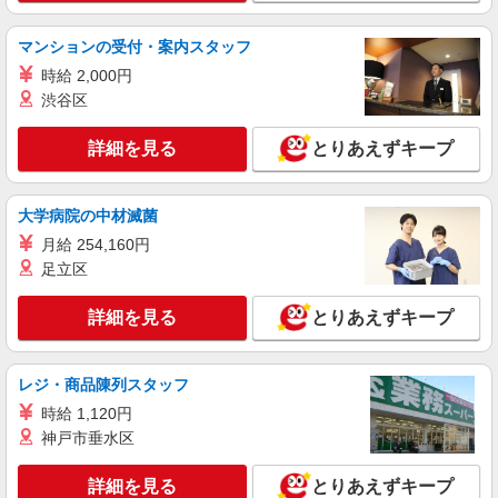
ペットボトル製品のリフト運搬/日払いOK
時給1,240円 交通費：既定支給
マンションの受付・案内スタッフ
静岡県静岡市清水区
時給 2,000円
渋谷区
詳細を見る
キープ
詳細を見る
とりあえずキープ
派遣社員
株式会社日本ワークプレイス/Shizuoka199
【静岡県静岡市清水区】カウンターフォークで
大学病院の中材滅菌
のアルミ製品等の積み込み・格納作業/時給
月給 254,160円
1600円/日勤/土日休み
時給1600円
足立区
静岡県静岡市清水区蒲原 車・バイク・自転車
通勤可（無料駐車場有 ※敷地内徒歩1分） 面接地
詳細を見る
とりあえずキープ
について：静岡県内の担当が面接を実施いたしま
す。
詳細を見る
キープ
レジ・商品陳列スタッフ
派遣社員
時給 1,120円
株式会社アイエーイー
神戸市垂水区
バリ取りや磨きスタッフ
時給1,223円 交通費規定支給（上限あり） 1日
詳細を見る
とりあえずキープ