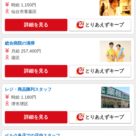
工場内での原料投入・設備点検・フォークリフ
時給 1,150円
ト運搬
仙台市青葉区
時給1,600円〜 ◆月収例）257,712円 (1,600円
×7.67h×21日)
詳細を見る
とりあえずキープ
静岡県静岡市清水区三保
詳細を見る
キープ
総合病院の清掃
月給 257,400円
派遣社員
港区
株式会社テクノ・サービス/お仕事No/0916483
部品の検査業務
詳細を見る
とりあえずキープ
時給1250円交通費全額支給
静岡県静岡市清水区 ＊車・バイク通勤OK
レジ・商品陳列スタッフ
詳細を見る
キープ
時給 1,180円
堺市堺区
派遣社員
株式会社綜合キャリアオプション（1314VJ0805G47★67-N-T4）
詳細を見る
とりあえずキープ
エアコンフィルターのリフト出荷/日払いOK
時給1,350円 交通費：既定支給
ベルク各店での店内スタッフ