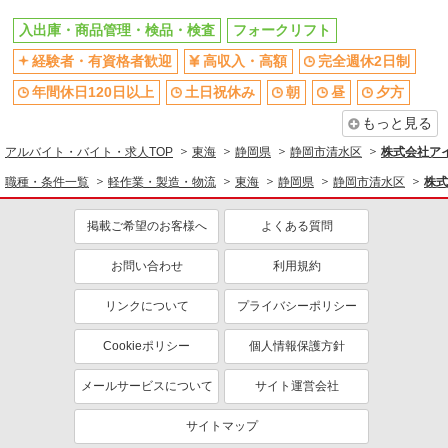
入出庫・商品管理・検品・検査
フォークリフト
経験者・有資格者歓迎
高収入・高額
完全週休2日制
年間休日120日以上
土日祝休み
朝
昼
夕方
もっと見る
アルバイト・バイト・求人TOP
東海
静岡県
静岡市清水区
株式会社ア
職種・条件一覧
軽作業・製造・物流
東海
静岡県
静岡市清水区
株式
掲載ご希望のお客様へ
よくある質問
お問い合わせ
利用規約
リンクについて
プライバシーポリシー
Cookieポリシー
個人情報保護方針
メールサービスについて
サイト運営会社
サイトマップ