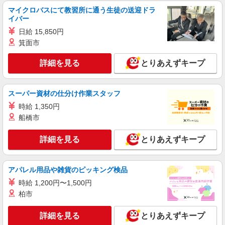
マイクロバスにて教習所に通う生徒の送迎ドラ
イバー
派遣社員
株式会社綜合キャリアオプション（1314VJ0805G47★57-N-T4）
日給 15,850円
エアコンフィルター部品の検品梱包/日払いOK
箕面市
時給1,210円 交通費：既定支給
詳細を見る
とりあえずキープ
静岡県静岡市清水区
詳細を見る
キープ
スーパー資材の仕分け作業スタッフ
時給 1,350円
派遣社員
船橋市
株式会社テクノ・サービス/お仕事No/0911183
フォークリフト作業
詳細を見る
とりあえずキープ
時給1400円交通費全額支給
静岡県静岡市清水区 ＊車・バイク通勤OK
アパレル用品や雑貨のピッキング検品
詳細を見る
キープ
時給 1,200円〜1,500円
柏市
派遣社員
株式会社綜合キャリアオプション（1314VJ0805G47★27-N-T4）
詳細を見る
とりあえずキープ