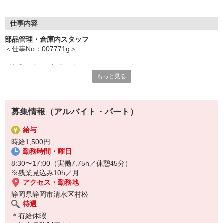
現在活躍中のスタッフも未経験スタートが多数。
研修制度が充実しているので必要なことをしっかり身につけて活
躍できますよ。
仕事内容
カウンターフォークの資格をお持ちの方は喜んでお迎えします
部品管理・倉庫内スタッフ
が、ない方もまずはご相談を。
＜仕事No：007771g＞
資格取得支援で働きながら取得が目指せますよ。
■荷受け場での部品回収・各ラインへの供給
■8時半〜17時の日勤帯
もっと見る
■指示書に基づいた部品の仕分け
■土日祝休みの完全週休2日制
■PCフォーマットを使用した検索・データ入力
■年間休日130日
■書類のファイリングや取りまとめ
プライベートとのバランスもバッチリ！
奮ってご応募ください♪
募集情報（アルバイト・パート）
生産前の試作開発部門でのお仕事です。
資材・部品管理をメインに現場を支えるポジションとしてご活躍く
給与
ださい。
時給1,500円
勤務時間・曜日
8:30〜17:00（実働7.75h／休憩45分）
※残業見込み10h／月
アクセス・勤務地
静岡県静岡市清水区村松
待遇
＊有給休暇