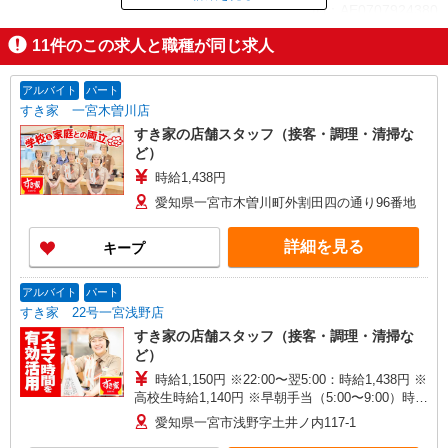
ID：AE0707924380
11
件のこの求人と職種が同じ求人
掲載期間終了
アルバイト
パート
すき家 一宮木曽川店
すき家の店舗スタッフ（接客・調理・清掃な
ど）
時給1,438円
愛知県一宮市木曽川町外割田四の通り96番地
詳細を見る
キープ
アルバイト
パート
すき家 22号一宮浅野店
すき家の店舗スタッフ（接客・調理・清掃な
ど）
時給1,150円 ※22:00〜翌5:00：時給1,438円 ※
高校生時給1,140円 ※早朝手当（5:00〜9:00）時給
＋150円
愛知県一宮市浅野字土井ノ内117-1