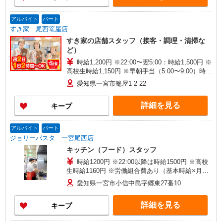
アルバイト
パート
すき家 尾西篭屋店
すき家の店舗スタッフ（接客・調理・清掃な
ど）
時給1,200円 ※22:00〜翌5:00：時給1,500円 ※
高校生時給1,150円 ※早朝手当（5:00〜9:00）時給
＋150円
愛知県一宮市篭屋1-2-22
詳細を見る
キープ
アルバイト
パート
ジョリーパスタ 一宮尾西店
キッチン（フード）スタッフ
時給1200円 ※22:00以降は時給1500円 ※高校
生時給1160円 ※労働組合費あり（基本時給×月間
時間数×1.8％） ■土日・祝手当 土日・祝は時給＋
愛知県一宮市小信中島字郷東27番10
50円
詳細を見る
キープ