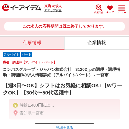
東海
の求人
▼エリア変更
この求人の応募期間は既に終了しております。
仕事情報
企業情報
アルバイト
パート
職種：調理師【アルバイト・パート】
コンパスグループ・ジャパン株式会社 31202_pの調理・調理補
助・調理師の求人情報詳細（アルバイト/パート） - 一宮市
【週3日〜OK】シフトはお気軽に相談OK♪【Wワー
クOK】【30代〜50代活躍中】
時給1,400円以上
愛知県一宮市
残業が発生した場合、残業代を1分単位で別途支給し
ます。
詳細を見る