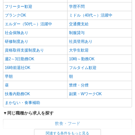
細は面接の際にご説明いたします 【試用期間】 試
フリーター歓迎
学歴不問
用期間：有（2ヶ月） 試用期間中の労働条件：変
愛知県一宮市明地字南茱之木25-1
更なし
ブランクOK
ミドル（40代～）活躍中
詳細を見る
エルダー（50代～）活躍中
キープ
交通費支給
社会保険あり
制服貸与
研修制度あり
社員登用あり
資格取得支援制度あり
大学生歓迎
週2～3日勤務OK
10時～勤務OK
16時前退社OK
フルタイム歓迎
早朝
朝
昼
禁煙・分煙
扶養内勤務OK
副業・WワークOK
まかない・食事補助
同じ職種から求人を探す
飲食・フード
調理・調理補助・調理師
関連する条件をもっと見る