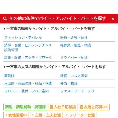
同じ特徴から求人を探す
ミドル（40代～）活躍中
交通費支給
その他の条件でバイト・アルバイト・パートを探す
社会保険あり
社員登用あり
一宮市の職種からバイト・アルバイト・パートを探す
大学生歓迎
週2～3日勤務OK
ファッション・アパレル
医療・介護・福祉
扶養内勤務OK
副業・WワークOK
清掃・警備・ビルメンテナンス・
軽作業・製造・物流
まかない・食事補助
設備管理
建築・設備・アクティブワーク
ドライバー・配達
一宮市の人気の職種からバイト・アルバイト・パートを探す
薬剤師
雑貨・コスメ販売
入出庫・商品管理・検品・検査
弁当・惣菜
フロント・受付・フロア案内
ファストフード・デリ
調理・調理補助・調理師
入社日応相談
友達と応募OK
女性活躍中
主婦・主夫歓迎
フリーター歓迎