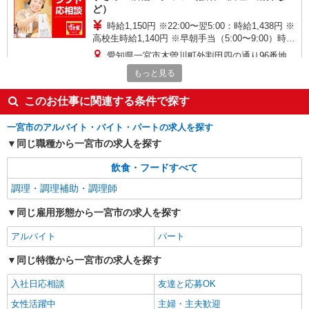
ど）
時給1,150円 ※22:00〜翌5:00：時給1,438円 ※
高校生時給1,140円 ※早朝手当（5:00〜9:00）時給
＋150円
愛知県一宮市木曽川町外割田四の通り96番地
もっと見る
詳細を見る
キープ
このお仕事に関連する条件で探す
パート
一宮市のアルバイト・バイト・パートの求人を探す
株式会社ニッコクトラスト イオンFS 中部センター（2323）
同じ職種から一宮市の求人を探す
社員食堂の調理補助
時給1,200円 ※詳細は面接の際にご説明いたし
飲食・フードすべて
ます 【試用期間】 試用期間：有（2ヶ月） 試用期
調理・調理補助・調理師
間中の労働条件：変更なし
愛知県一宮市明地字南茱之木25-1
同じ雇用形態から一宮市の求人を探す
詳細を見る
キープ
アルバイト
パート
パート
同じ特徴から一宮市の求人を探す
株式会社ニッコクトラスト イオンFS 中部センター（2323）
入社日応相談
友達と応募OK
社員食堂の調理スタッフ
時給1,400〜1,500円 ※経験、能力による ※詳
女性活躍中
主婦・主夫歓迎