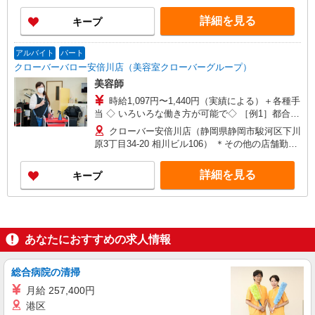
もご相談ください。
詳細を見る
キープ
アルバイト
パート
クローバーバロー安倍川店（美容室クローバーグループ）
美容師
時給1,097円〜1,440円（実績による）＋各種手
当 ◇ いろいろな働き方が可能で◇ ［例1］都合に
合わせて勤務したい！50代主婦 ■月収7万208円
クローバー安倍川店（静岡県静岡市駿河区下川
＋年3回賞与（1回8万9,500円） ※時給1,097
原3丁目34-20 相川ビル106） ＊その他の店舗勤務
円の場合 ・勤務／9:00〜15:00（月64時間） ・休
もご相談ください。
日／日祝＋他 ［例2］バリバリ働きたい！40代
詳細を見る
キープ
主婦 ■月収20万円＋年3回賞与（1回30万円）
※時給1,100円の場合 ・勤務／9:00〜17:00（月
182時間） ・休日／日祝 ★「時短」からスタ
ート。その後働く時間を増やすことも可能
あなたにおすすめの求人情報
総合病院の清掃
月給 257,400円
港区