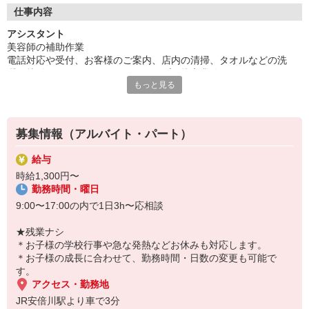
◆週3日勤務〜相談OK
仕事内容
1日3時間〜勤務OKなので家庭を優先して無理なく働けます。
アシスタント
美容師の補助作業
◆残業ナシ！
電話対応や受付、お客様のご案内、店内の清掃、タオルなどの洗
時間内で終わる予約のみ。
濯、片付けなどスタイリストのヘルプや接客業務など
雑務は次の日など、空いた時間でOK。
もっと見る
★入社日応相談★ご希望に応じて働きはじめたい方も大歓迎！
◆当日予約のみも可能！
お子様が小さい方も、帰りやすいから安心です♪
募集情報（アルバイト・パート）
その他にも、まだまだ魅力はイッパイ！
ご興味のある方は、アピールポイントも是非ご覧下さい。
給与
時給1,300円〜
勤務時間・曜日
9:00〜17:00の内で1日3h〜応相談
★残業ナシ
＊お子様の学校行事や急な発熱などお休みも対応します。
＊お子様の成長に合わせて、勤務時間・日数の変更も可能で
す。
アクセス・勤務地
JR安倍川駅より車で3分