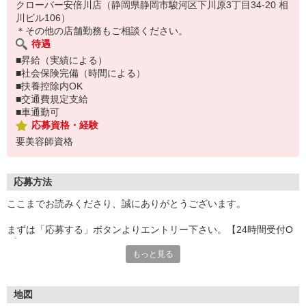
クローバー安倍川店（静岡県静岡市駿河区下川原3丁目34-20 相
川ビル106）
＊その他の店舗勤務もご相談ください。
待遇
■昇給（実績による）
■社会保険完備（時間による）
■扶養控除内OK
■交通費規定支給
■車通勤可
応募資格・経験
要美容師資格
応募方法
ここまでお読みくださり、誠にありがとうございます。
まずは「応募する」ボタンよりエントリー下さい。【24時間受付O
K】
もっと見る
エントリー確認後、こちらより折り返しのご連絡をさせて頂きま
す。
＜お電話の場合＞
地図