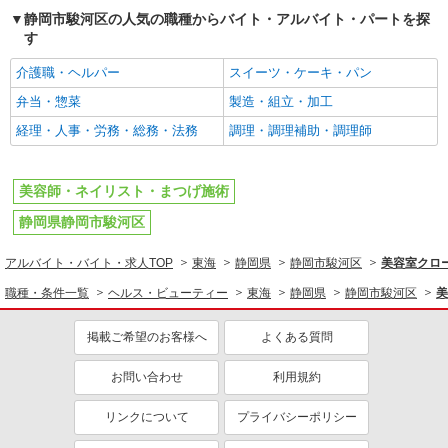
静岡市駿河区の人気の職種からバイト・アルバイト・パートを探
す
介護職・ヘルパー
スイーツ・ケーキ・パン
弁当・惣菜
製造・組立・加工
経理・人事・労務・総務・法務
調理・調理補助・調理師
美容師・ネイリスト・まつげ施術
静岡県静岡市駿河区
アルバイト・バイト・求人TOP
東海
静岡県
静岡市駿河区
美容室クロ
職種・条件一覧
ヘルス・ビューティー
東海
静岡県
静岡市駿河区
美
掲載ご希望のお客様へ
よくある質問
お問い合わせ
利用規約
リンクについて
プライバシーポリシー