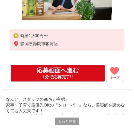
時給1,300円〜
静岡県静岡市駿河区
応募画面へ進む
1分で応募完了!!
キープ
なんと、スタッフの98％が主婦。
家事・子育て最優先OKの『クローバー』なら、美容師を諦めな
くても大丈夫です！
資格がなくて『美容師のお仕事に興味がある』という方も大歓迎
もっと見る
です♪
≪ 働きやすいヒミツは...？ ≫