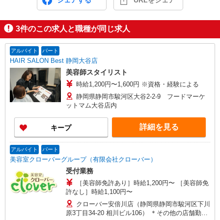
シェアする
URLをシェア
3
件のこの求人と職種が同じ求人
アルバイト
パート
HAIR SALON Best 静岡大谷店
美容師スタイリスト
時給1,200円〜1,600円 ※資格・経験による
静岡県静岡市駿河区大谷2-2-9 フードマーケ
ットマム大谷店内
詳細を見る
キープ
アルバイト
パート
美容室クローバーグループ（有限会社クローバー）
受付業務
［美容師免許あり］時給1,200円〜 ［美容師免
許なし］時給1,100円〜
クローバー安倍川店（静岡県静岡市駿河区下川
原3丁目34-20 相川ビル106） ＊その他の店舗勤務