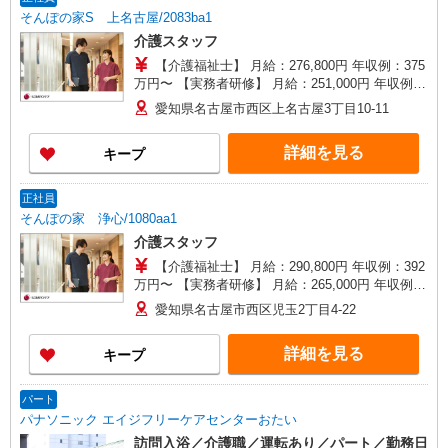
そんぽの家S 上名古屋/2083ba1
介護スタッフ
【介護福祉士】 月給：276,800円 年収例：375
万円〜 【実務者研修】 月給：251,000円 年収例：
341万円〜 【初任者研修】 月給：235,300円 年収
愛知県名古屋市西区上名古屋3丁目10-11
例：320万円〜 ※職務手当、働きがい向上手当、
日祝手当（月平均2回分）、夜勤手当（月平均5回
詳細を見る
キープ
分）等、毎月平均的に支払われる手当を含みま
す。 ※介護福祉士のみ、特別職務手当も含む ◎残
業時は別途時間外手当支給（超過1分〜） ◎賞
正社員
与 基本給2.08ヶ月分/年支給
そんぽの家 浄心/1080aa1
介護スタッフ
【介護福祉士】 月給：290,800円 年収例：392
万円〜 【実務者研修】 月給：265,000円 年収例：
360万円〜 【初任者研修・無資格】 月給：
愛知県名古屋市西区児玉2丁目4-22
249,300円 年収例：337万円〜 ※職務手当、働き
がい向上手当、日祝手当（月平均2回分）、夜勤手
詳細を見る
キープ
当（月平均5回分）等、毎月平均的に支払われる手
当を含みます。 ※介護福祉士のみ、特別職務手当
も含む ◎残業時は別途時間外手当支給（超過1
パート
分〜） ◎賞与 基本給2.08ヶ月分/年支給
パナソニック エイジフリーケアセンターおたい
訪問入浴／介護職／運転あり／パート／勤務日