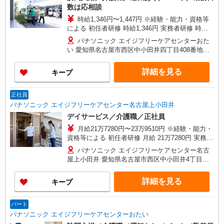
数は応相談
時給1,346円〜1,447円 ※経験・能力・資格等
による 初任者研修 時給1,346円 実務者研修 時給
1,346円 介護福祉士 時給1,447円 ※サービス提供8
パナソニック エイジフリーケアセンターおた
件目以降〜1,000円/件 手当あり ※一律処遇改善加
い 愛知県名古屋市西区中小田井四丁目408番地の1
算含む 〇時間外勤務手当 〇土日祝勤務手当 〇無
号
事故無違反表彰金 〇年末年始勤務手当
詳細を見る
キープ
正社員
パナソニック エイジフリーケアセンター名古屋上小田井
デイサービス／介護職／正社員
月給21万7280円〜23万9510円 ※経験・能力・
資格等による 初任者研修 月給 21万7280円 実務者
研修 月給 22万980円 介護福祉士 月給 23万3330円
パナソニック エイジフリーケアセンター名古
社会福祉士 月給 23万9510円 ※一律処遇改善加算
屋上小田井 愛知県名古屋市西区中小田井4丁目
含む 〇資格手当 〇職種手当 〇業務手当 〇時間外
408-1
勤務手当 〇休日勤務手当 〇無事故無違反表彰金
詳細を見る
キープ
〇年末年始勤務手当
パート
パナソニック エイジフリーケアセンターおたい