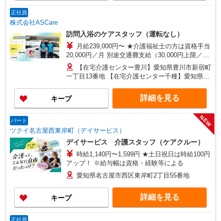
正社員
株式会社ASCare
訪問入浴のケアスタッフ（運転なし）
月給239,000円〜 ★介護福祉士の方は資格手当
20,000円／月 別途交通費支給（30,000円上限／
月） 別途残業手当（月平均残業時間15時間）残業
【在宅介護センター豊川】愛知県豊川市新宿町
代全額支給
一丁目13番地 【在宅介護センター千種】愛知県名
古屋市千種区覚王山通八丁目35番地 イマ－ジュ
池下2D 【在宅介護センター尾張旭】愛知県尾張旭
詳細を見る
キープ
市瀬戸川町一丁目202番地 【在宅介護センター岡
崎】愛知県岡崎市羽根東町二丁目8番地3 第
NEW
2LAND PLAZA BILL101・102号室 【在宅介護セン
パート
ター刈谷】愛知県刈谷市東陽町三丁目68番地 東
ツクイ名古屋西東岸町（デイサービス）
陽町鬼頭ビル1階北側 【在宅介護センター上名古
デイサービス 介護スタッフ（ケアクルー）
屋】愛知県名古屋市西区上名古屋三丁目25番52
時給1,140円〜1,599円 ★土日祝日は時給100円
カサデナカノ1階
アップ！ ※給与幅は資格・経験等による
愛知県名古屋市西区東岸町2丁目55番地
詳細を見る
キープ
正社員