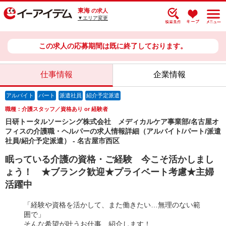
東海
の求人
▼エリア変更
この求人の応募期間は既に終了しております。
仕事情報
企業情報
アルバイト
パート
派遣社員
紹介予定派遣
職種：介護スタッフ／資格あり or 経験者
日研トータルソーシング株式会社 メディカルケア事業部/名古屋オ
フィスの介護職・ヘルパーの求人情報詳細（アルバイト/パート/派遣
社員/紹介予定派遣） - 名古屋市西区
眠っている介護の資格・ご経験 今こそ活かしまし
ょう！ ★ブランク歓迎★プライベート考慮★主婦
活躍中
「経験や資格を活かして、また働きたい…無理のない範
囲で」
そんな希望が叶うお仕事、紹介します！