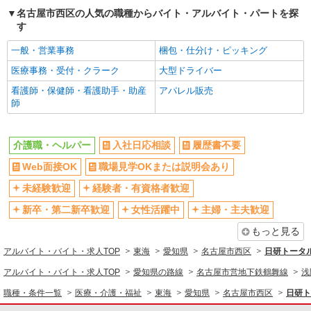
時給1,206円〜1,270円 ※経験・能力・資格等
名古屋市西区の人気の職種からバイト・アルバイト・パートを探
による 社会福祉士・介護福祉士 時給1,270円 その
す
他資格 時給1,206円 ※一律処遇改善加算含む 〇時
パナソニック エイジフリーケアセンター名古
間外勤務手当 〇土日祝勤務手当 〇夜勤手当 〇深
一般・営業事務
梱包・仕分け・ピッキング
屋上小田井 愛知県名古屋市西区中小田井4丁目
夜勤務手当 〇無事故無違反表彰金 〇年末年始勤務
408-1
医療事務・受付・クラーク
大型ドライバー
手当 〇早朝7:00〜8:00/夜間18:00〜20:00は時給
詳細を見る
キープ
25％UP
看護師・保健師・看護助手・助産
アパレル販売
師
派遣社員
株式会社kotrio /●NG-H-2030704
介護職・ヘルパー
入社日応相談
履歴書不要
毎日通うのが楽しみになる＊ホテルのような美
しいサ高住のSTAFF
Web面接OK
職場見学OKまたは説明会あり
時給1500円〜2125円 ＜日払い有/週払い有/交
未経験歓迎
経験者・有資格者歓迎
通費全支給(ガソリン代含む)＞
名古屋市西区
新卒・第二新卒歓迎
女性活躍中
主婦・主夫歓迎
もっと見る
詳細を見る
キープ
アルバイト・バイト・求人TOP
東海
愛知県
名古屋市西区
日研トータ
派遣社員
アルバイト・バイト・求人TOP
愛知県の路線
名古屋市営地下鉄鶴舞線
浅
株式会社kotrio /●NG-H-2029431
職種・条件一覧
医療・介護・福祉
東海
愛知県
名古屋市西区
日研ト
夕方までのデイサービス☆車の運転できる方優