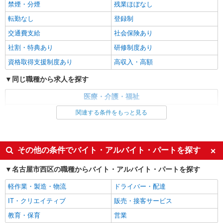
デイサービス／介護職／パート
禁煙・分煙
残業ほぼなし
時給1,206円〜1,270円 ※経験・能力・資格等
転勤なし
登録制
による 社会福祉士・介護福祉士 時給1,270円 その
他資格 時給1,206円 ※一律処遇改善加算含む 〇時
交通費支給
社会保険あり
パナソニック エイジフリーケアセンター名古
間外勤務手当 〇土日祝勤務手当 〇無事故無違反表
屋上小田井 愛知県名古屋市西区中小田井4丁目
社割・特典あり
研修制度あり
彰金 〇年末年始勤務手当
408-1
資格取得支援制度あり
高収入・高額
詳細を見る
キープ
同じ職種から求人を探す
パート
医療・介護・福祉
パナソニック エイジフリーケアセンター名古屋上小田井
ショートステイ／介護職／パート
介護職・ヘルパー
関連する条件をもっと見る
時給1,206円〜1,270円 ※経験・能力・資格等
同じ特徴から求人を探す
による 社会福祉士・介護福祉士 時給1,270円 その
他資格 時給1,206円 ※一律処遇改善加算含む 〇時
パナソニック エイジフリーケアセンター名古
未経験歓迎
ミドル（40代～）活躍中
その他の条件でバイト・アルバイト・パートを探す
間外勤務手当 〇土日祝勤務手当 〇夜勤手当 〇深
屋上小田井 愛知県名古屋市西区中小田井4丁目
夜勤務手当 〇無事故無違反表彰金 〇年末年始勤務
週2～3日勤務OK
深夜
408-1
手当 〇早朝7:00〜8:00/夜間18:00〜20:00は時給
名古屋市西区の職種からバイト・アルバイト・パートを探す
詳細を見る
交通費支給
社会保険あり
キープ
25％UP
軽作業・製造・物流
ドライバー・配達
パート
IT・クリエイティブ
販売・接客サービス
パナソニック エイジフリーケアセンター名古屋上小田井
教育・保育
営業
ショートステイ／介護職／早出のみ