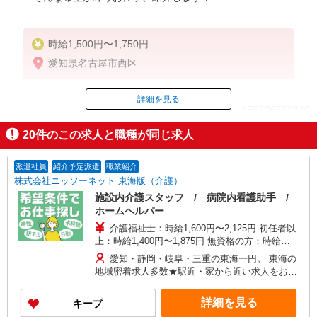
時給1,500円〜1,750円
愛知県名古屋市西区
◆無資格・経験者：時給1,500円〜
◆初任者研修・未経験：時給1,500円〜
◆初任者研修・経験者：時給1,600円〜
詳細を見る
ID：AE0626559840
◆介護福祉士：時給1,750円〜
20
件のこの求人と職種が同じ求人
※経験者は3ヶ月以上
掲載期間終了
※給与幅は経験・能力による
派遣社員
紹介予定派遣
職業紹介
★週払いOK（規定あり）
株式会社ニッソーネット 東海版（介護）
施設内介護スタッフ / 病院内看護助手 /
ホームヘルパー
介護福祉士：時給1,600円〜2,125円 初任者以
上：時給1,400円〜1,875円 無資格の方：時給
1,300円〜1,750円 ※給与幅は勤務先による +交通
愛知・静岡・岐阜・三重の東海一円。 東海の
費、諸手当（勤務先による） +0円で介護資格が取
地域密着求人多数★駅近・家から近い求人をお探
れる （別途規定） ★給与日払い制度あり！
しできます！
詳細を見る
キープ