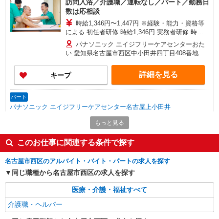
訪問入浴／介護職／運転なし／パート／勤務日
数は応相談
時給1,346円〜1,447円 ※経験・能力・資格等
による 初任者研修 時給1,346円 実務者研修 時給
1,346円 介護福祉士 時給1,447円 ※サービス提供8
パナソニック エイジフリーケアセンターおた
件目以降〜1,000円/件 手当あり ※一律処遇改善加
い 愛知県名古屋市西区中小田井四丁目408番地の1
算含む 〇時間外勤務手当 〇土日祝勤務手当 〇無
号
事故無違反表彰金 〇年末年始勤務手当
詳細を見る
キープ
パート
パナソニック エイジフリーケアセンター名古屋上小田井
ショートステイ／介護職／夜勤専従／パート
もっと見る
時給1,206円〜1,270円 ※経験・能力・資格等
による 社会福祉士・介護福祉士 時給1,270円 その
このお仕事に関連する条件で探す
他資格 時給1,206円 ※一律処遇改善加算含む 〇時
パナソニック エイジフリーケアセンター名古
間外勤務手当 〇土日祝勤務手当 〇夜勤手当 〇無
屋上小田井 愛知県名古屋市西区中小田井4丁目
名古屋市西区のアルバイト・バイト・パートの求人を探す
事故無違反表彰金 〇年末年始勤務手当
408-1
同じ職種から名古屋市西区の求人を探す
詳細を見る
キープ
医療・介護・福祉すべて
介護職・ヘルパー
パート
パナソニック エイジフリーケアセンター名古屋上小田井