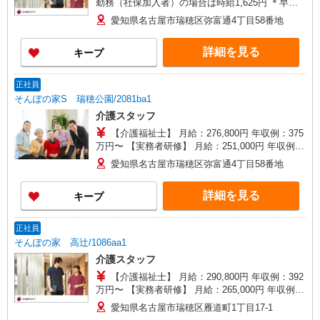
勤務（社保加入者）の場合は時給1,625円 ＊早朝
夜間（〜8:00、18:00〜）：時給1,994円〜 ＊日曜
愛知県名古屋市瑞穂区弥富通4丁目58番地
祝日：時給1,895円〜 【実務者研修・初任者研修
（ヘルパー1級・2級）】 時給1,515円 ◎週20時間
詳細を見る
キープ
以上勤務（社保加入者）の場合は時給1,545円 ＊
早朝夜間（〜8:00、18:00〜）：時給1,894円〜 ＊
日曜祝日：時給1,815円〜 ◎身体介助、生活援助
正社員
が同時給 ◎キャンセル手当：職務時給の60％支給
そんぽの家S 瑞穂公園/2081ba1
介護スタッフ
【介護福祉士】 月給：276,800円 年収例：375
万円〜 【実務者研修】 月給：251,000円 年収例：
341万円〜 【初任者研修】 月給：235,300円 年収
愛知県名古屋市瑞穂区弥富通4丁目58番地
例：320万円〜 ※職務手当、働きがい向上手当、
日祝手当（月平均2回分）、夜勤手当（月平均5回
詳細を見る
キープ
分）等、毎月平均的に支払われる手当を含みま
す。 ※介護福祉士のみ、特別職務手当も含む ◎残
業時は別途時間外手当支給（超過1分〜） ◎賞
正社員
与 基本給2.08ヶ月分/年支給
そんぽの家 高辻/1086aa1
介護スタッフ
【介護福祉士】 月給：290,800円 年収例：392
万円〜 【実務者研修】 月給：265,000円 年収例：
360万円〜 【初任者研修・無資格】 月給：
愛知県名古屋市瑞穂区雁道町1丁目17-1
249,300円 年収例：337万円〜 ※職務手当、働き