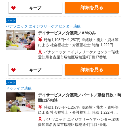
がい向上手当、日祝手当（月平均2回分）、夜勤手
詳細を見る
キープ
当（月平均5回分）等、毎月平均的に支払われる手
当を含みます。 ※介護福祉士のみ、特別職務手当
も含む ◎残業時は別途時間外手当支給（超過1
パート
分〜） ◎賞与 基本給2.08ヶ月分/年支給
パナソニック エイジフリーケアセンター瑞穂
デイサービス／介護職／AMのみ
時給1,193円〜1,257円 ※経験・能力・資格等
による 社会福祉士・介護福祉士 時給 1,222円 そ
の他資格 時給 1,160円 ※一律処遇改善加算含む
パナソニック エイジフリーケアセンター瑞穂
愛知県名古屋市瑞穂区瑞穂通4丁目17番地
詳細を見る
キープ
パート
ドゥライフ瑞穂
デイサービス／介護職／パート／勤務日数・時
間は応相談
時給1,193円〜1,257円 ※経験・能力・資格等
による 社会福祉士・介護福祉士 時給 1,222円 そ
の他資格 時給 1,160円 ※一律処遇改善加算含む
パナソニック エイジフリーケアセンター瑞穂
〇時間外勤務手当 〇土日祝勤務手当 〇無事故無違
愛知県名古屋市瑞穂区瑞穂通4丁目17番地