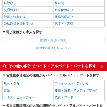
時給1500円〜2125円 ＜日払い有/週払い有/交
転勤なし
登録制
通費全支給(ガソリン代含む)＞
交通費支給
社会保険あり
瑞穂区
社割・特典あり
研修制度あり
詳細を見る
キープ
資格取得支援制度あり
高収入・高額
同じ職種から求人を探す
派遣社員
株式会社kotrio /●NG-H-2029571
医療・介護・福祉
＜桜山＞デイサービスSTAFF＊16時退社も
介護職・ヘルパー
OK！子育て世代活躍中
関連する条件をもっと見る
時給1500円〜2125円 ＜日払い有/週払い有/交
同じ特徴から求人を探す
通費全支給(ガソリン代含む)＞
瑞穂区
未経験歓迎
ミドル（40代～）活躍中
その他の条件でバイト・アルバイト・パートを探す
週2～3日勤務OK
深夜
詳細を見る
キープ
名古屋市瑞穂区の職種からバイト・アルバイト・パートを探す
交通費支給
社会保険あり
教育・保育
ファッション・アパレル
派遣社員
株式会社kotrio /●NG-H-1992389
営業
建築・設備・アクティブワーク
個別ケア重視！高級シニア住宅で巡回やケアな
ヘルス・ビューティー
飲食・フード
ど＊桜山駅/日払いOK
名古屋市瑞穂区の人気の職種からバイト・アルバイト・パートを
時給1500円〜2125円 ＜日払い有/週払い有/交