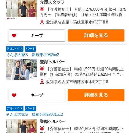
介護スタッフ
【介護福祉士】 月給：276,800円 年収例：375
万円〜 【実務者研修】 月給：251,000円 年収例：
341万円〜 【初任者研修】 月給：235,300円 年収
愛知県名古屋市瑞穂区軍水町3丁目8
例：320万円〜 ※職務手当、働きがい向上手当、
日祝手当（月平均2回分）、夜勤手当（月平均5回
詳細を見る
キープ
分）等、毎月平均的に支払われる手当を含みま
す。 ※介護福祉士のみ、特別職務手当も含む ◎残
業時は別途時間外手当支給（超過1分〜） ◎賞
アルバイト
パート
与 基本給2.08ヶ月分/年支給
そんぽの家S 新瑞東/2082bc2
登録ヘルパー
【介護福祉士】 時給1,595円 ◎週20時間以上
勤務（社保加入者）の場合は時給1,625円 ＊早朝
夜間（〜8:00、18:00〜）：時給1,994円〜 ＊日曜
愛知県名古屋市瑞穂区軍水町3丁目8
祝日：時給1,895円〜 【実務者研修・初任者研修
（ヘルパー1級・2級）】 時給1,515円 ◎週20時間
詳細を見る
キープ
以上勤務（社保加入者）の場合は時給1,545円 ＊
早朝夜間（〜8:00、18:00〜）：時給1,894円〜 ＊
日曜祝日：時給1,815円〜 ◎身体介助、生活援助
アルバイト
パート
が同時給 ◎キャンセル手当：職務時給の60％支給
そんぽの家S 瑞穂公園/2081bc2
登録ヘルパー
【介護福祉士】 時給1,595円 ◎週20時間以上