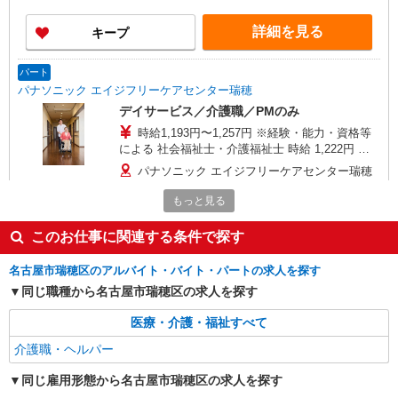
反表彰金 〇年末年始勤務手当
詳細を見る
キープ
パート
パナソニック エイジフリーケアセンター瑞穂
デイサービス／介護職／PMのみ
時給1,193円〜1,257円 ※経験・能力・資格等
による 社会福祉士・介護福祉士 時給 1,222円 そ
の他資格 時給 1,160円 ※一律処遇改善加算含む
パナソニック エイジフリーケアセンター瑞穂
愛知県名古屋市瑞穂区瑞穂通4丁目17番地
もっと見る
詳細を見る
キープ
このお仕事に関連する条件で探す
正社員
名古屋市瑞穂区のアルバイト・バイト・パートの求人を探す
パナソニック エイジフリーケアセンター瑞穂※2026年11月オープン
同じ職種から名古屋市瑞穂区の求人を探す
予定
デイサービス／リハビリ特化型／介護職／正社
医療・介護・福祉すべて
員
介護職・ヘルパー
月給21万7280円〜31万3580円 ※経験・能力・
前職給与を考慮の上、決定します 初任者研修 月給
同じ雇用形態から名古屋市瑞穂区の求人を探す
21万7280円〜29万1350円 実務者研修 月給 22万