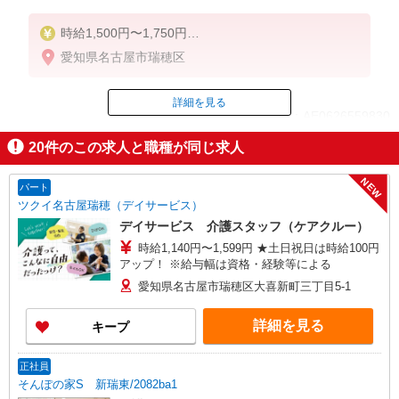
時給1,500円〜1,750円
愛知県名古屋市瑞穂区
◆無資格・経験者：時給1,500円〜
◆初任者研修・未経験：時給1,500円〜
◆初任者研修・経験者：時給1,600円〜
詳細を見る
ID：AE0626559830
◆介護福祉士：時給1,750円〜
20
件のこの求人と職種が同じ求人
※経験者は3ヶ月以上
掲載期間終了
※給与幅は経験・能力による
NEW
パート
★週払いOK（規定あり）
ツクイ名古屋瑞穂（デイサービス）
デイサービス 介護スタッフ（ケアクルー）
時給1,140円〜1,599円 ★土日祝日は時給100円
アップ！ ※給与幅は資格・経験等による
愛知県名古屋市瑞穂区大喜新町三丁目5-1
詳細を見る
キープ
正社員
そんぽの家S 新瑞東/2082ba1