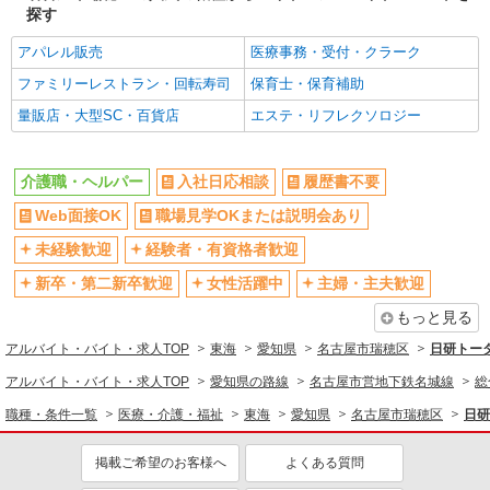
探す
通費全支給(ガソリン代含む)＞
瑞穂区
アパレル販売
医療事務・受付・クラーク
ファミリーレストラン・回転寿司
保育士・保育補助
詳細を見る
キープ
量販店・大型SC・百貨店
エステ・リフレクソロジー
派遣社員
株式会社ブレイブ（マイナビグループ）/MD23
介護職・ヘルパー
入社日応相談
履歴書不要
介護スタッフ ◆デイサービス、サービス付き
高齢者向け住宅、グループホームなど様々な勤
Web面接OK
職場見学OKまたは説明会あり
務先から選べます。
未経験：時給1400〜1600円（資格・経験によ
未経験歓迎
経験者・有資格者歓迎
る） 経験者：時給1600〜1800円（資格・経験によ
る） ◎月収例 時給1800円×1日8時間×22日（週5
新卒・第二新卒歓迎
愛知県名古屋市瑞穂区 【最寄駅】 ◆各線「新
女性活躍中
主婦・主夫歓迎
日）＝31万6800円 ◆昇給あり ◆支払い方法 ※日
瑞橋駅」 ◆名古屋市営地下鉄桜通線「桜山駅」 ◆
払い/週払い/月払い対応も可能です。詳しくは面談
もっと見る
名古屋市営地下鉄名城線「堀田駅」 ★その他、近
時にご相談ください。 ◆交通費：別途全額支給 ※
隣に多数勤務地あります！
アルバイト・バイト・求人TOP
東海
愛知県
詳細を見る
名古屋市瑞穂区
日研トー
キープ
当社規定あり
アルバイト・バイト・求人TOP
愛知県の路線
名古屋市営地下鉄名城線
総
派遣社員
職種・条件一覧
医療・介護・福祉
東海
愛知県
名古屋市瑞穂区
日研
株式会社kotrio /●NG-H-2029863
日収1.2万円〜可★「とにかく収入重視!」が叶
掲載ご希望のお客様へ
よくある質問
う高時給の有料住宅