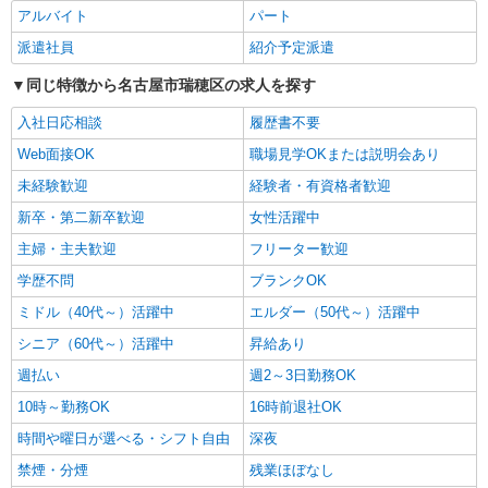
パナソニック エイジフリーケアセンター瑞穂
980円〜29万5060円 介護福祉士 月給 23万3330
アルバイト
パート
※2026年11月オープン予定 愛知県名古屋市瑞穂区
円〜30万7400円 社会福祉士 月給 23万9510円〜31
瑞穂通4丁目9番地
派遣社員
紹介予定派遣
万3580円 ※一律処遇改善加算含む 〇資格手当 〇
詳細を見る
キープ
職種手当 〇業務手当 〇時間外勤務手当 〇休日勤
同じ特徴から名古屋市瑞穂区の求人を探す
務手当 〇無事故無違反表彰金 〇年末年始勤務手当
パート
入社日応相談
履歴書不要
パナソニック エイジフリーケアセンター瑞穂※2026年11月オープン
Web面接OK
職場見学OKまたは説明会あり
予定
デイサービス／リハビリ特化型／介護職／パー
未経験歓迎
経験者・有資格者歓迎
ト／日数・時間は応相談
新卒・第二新卒歓迎
女性活躍中
時給1193円〜1257円 ※経験・能力・資格等に
主婦・主夫歓迎
フリーター歓迎
よる 社会福祉士・介護福祉士 時給1257円 その他
資格 時給1193円 ※一律処遇改善加算含む 〇時間
パナソニック エイジフリーケアセンター瑞穂
学歴不問
ブランクOK
外勤務手当 〇土日祝勤務手当 〇無事故無違反表彰
※2026年11月オープン予定 愛知県名古屋市瑞穂区
金 〇年末年始勤務手当
ミドル（40代～）活躍中
エルダー（50代～）活躍中
瑞穂通4丁目9番地
シニア（60代～）活躍中
昇給あり
詳細を見る
キープ
週払い
週2～3日勤務OK
派遣社員
10時～勤務OK
16時前退社OK
株式会社kotrio /●NG-H-2030726
時間や曜日が選べる・シフト自由
深夜
毎日通うのが楽しみになる＊ホテルのような美
しいサ高住のSTAFF
禁煙・分煙
残業ほぼなし