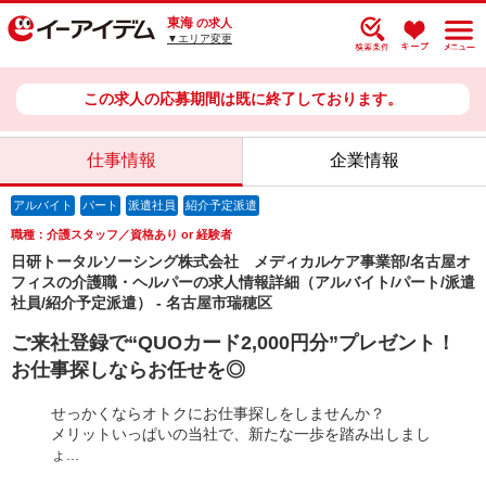
東海
の求人
▼エリア変更
この求人の応募期間は既に終了しております。
仕事情報
企業情報
アルバイト
パート
派遣社員
紹介予定派遣
職種：介護スタッフ／資格あり or 経験者
日研トータルソーシング株式会社 メディカルケア事業部/名古屋オ
フィスの介護職・ヘルパーの求人情報詳細（アルバイト/パート/派遣
社員/紹介予定派遣） - 名古屋市瑞穂区
ご来社登録で“QUOカード2,000円分”プレゼント！
お仕事探しならお任せを◎
せっかくならオトクにお仕事探しをしませんか？
メリットいっぱいの当社で、新たな一歩を踏み出しまし
ょ...