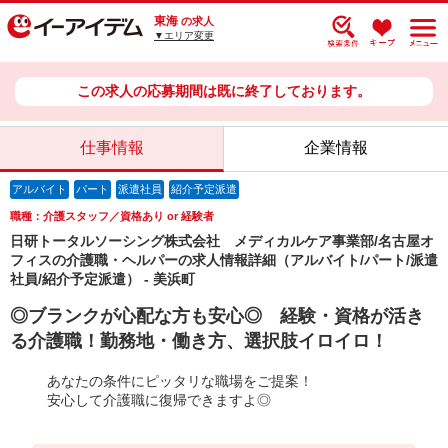
東海
の求人
▼エリア変更
この求人の応募期間は既に終了しております。
仕事情報
企業情報
アルバイト
パート
派遣社員
紹介予定派遣
職種：介護スタッフ／資格あり or 経験者
日研トータルソーシング株式会社 メディカルケア事業部/名古屋オ
フィスの介護職・ヘルパーの求人情報詳細（アルバイト/パート/派遣
社員/紹介予定派遣） - 美浜町
◎ブランクが心配な方も安心◎ 経験・資格が活き
る介護職！勤務地・働き方、選択肢イロイロ！
あなたの条件にピッタリな職場をご提案！
安心して介護職に復帰できますよ◎