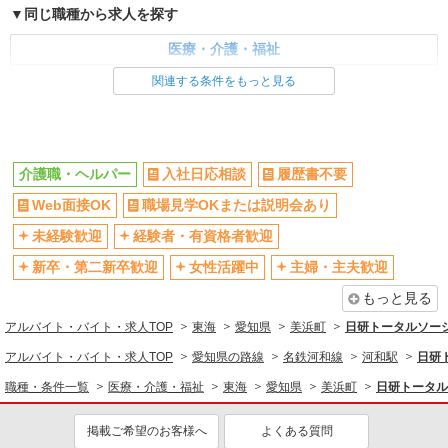
同じ職種から求人を探す
医療・介護・福祉
介護職・ヘルパー
関連する条件をもっと見る
同じ特徴から求人を探す
未経験歓迎
ミドル（40代～）活躍中
介護職・ヘルパー
入社日応相談
履歴書不要
週2～3日勤務OK
深夜
Web面接OK
職場見学OKまたは説明会あり
交通費支給
社会保険あり
未経験歓迎
経験者・有資格者歓迎
新卒・第二新卒歓迎
女性活躍中
主婦・主夫歓迎
もっと見る
アルバイト・バイト・求人TOP
東海
愛知県
美浜町
日研トータルソー
アルバイト・バイト・求人TOP
愛知県の路線
名鉄河和線
河和駅
日研
職種・条件一覧
医療・介護・福祉
東海
愛知県
美浜町
日研トータル
掲載ご希望のお客様へ
よくある質問