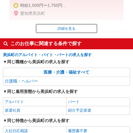
時給1,500円〜1,750円
愛知県美浜町
◆無資格・経験者：時給1,500円〜
◆初任者研修・未経験：時給1,500円〜
◆初任者研修・経験者：時給1,600円〜
詳細を見る
ID：AE0626559765
◆介護福祉士：時給1,750円〜
このお仕事に関連する条件で探す
※経験者は3ヶ月以上
掲載期間終了
※給与幅は経験・能力による
美浜町のアルバイト・バイト・パートの求人を探す
同じ職種から美浜町の求人を探す
★週払いOK（規定あり）
医療・介護・福祉すべて
介護職・ヘルパー
同じ雇用形態から美浜町の求人を探す
アルバイト
パート
派遣社員
紹介予定派遣
同じ特徴から美浜町の求人を探す
入社日応相談
履歴書不要